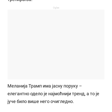
Oglas
Меланија Трамп има јасну поруку –
елегантно одело је најмоћнији тренд, а то је
јуче било више него очигледно.