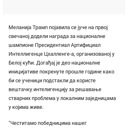
Меланија Трамп појавила се јуче на првој
свечаној додели награда за националне
шампионе Пресидентиал Артифициал
Интеллигенце Цхалленге-а, организованој у
Белој кући. Догађај је део националне
иницијативе покренуте прошле године како
би се ученици подстакли да користе
вештачку интелигенцију за решавање
стварних проблема у локалним заједницама
у којима живе.
"Честитамо победницима нашег