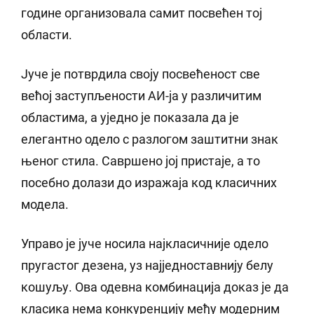
године организовала самит посвећен тој
области.
Јуче је потврдила своју посвећеност све
већој заступљености АИ-ја у различитим
областима, а уједно је показала да је
елегантно одело с разлогом заштитни знак
њеног стила. Савршено јој пристаје, а то
посебно долази до изражаја код класичних
модела.
Управо је јуче носила најкласичније одело
пругастог дезена, уз најједноставнију белу
кошуљу. Ова одевна комбинација доказ је да
класика нема конкуренцију међу модерним