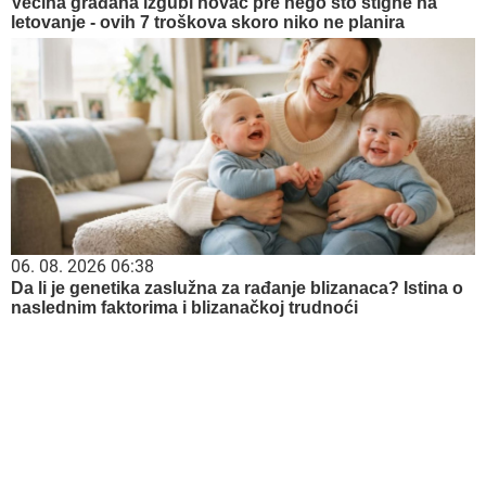
Većina građana izgubi novac pre nego što stigne na
letovanje - ovih 7 troškova skoro niko ne planira
06. 08. 2026 06:38
Da li je genetika zaslužna za rađanje blizanaca? Istina o
naslednim faktorima i blizanačkoj trudnoći