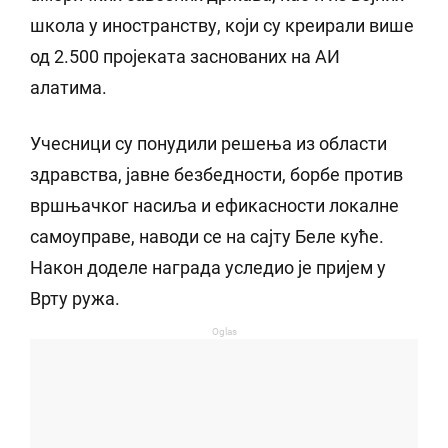
школа у иностранству, који су креирали више
од 2.500 пројеката заснованих на АИ
алатима.
Учесници су понудили решења из области
здравства, јавне безбедности, борбе против
вршњачког насиља и ефикасности локалне
самоуправе, наводи се на сајту Беле куће.
Након доделе награда уследио је пријем у
Врту ружа.
Oglas