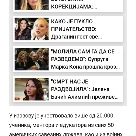
КОРЕКЦИЈАМА:
"Изгледала сам као да су
КАКО ЈЕ ПУКЛО
ме пчеле изуједале"
ПРИЈАТЕЉСТВО:
Драганин гест све
променио, Брена није
"МОЛИЛА САМ ГА ДА СЕ
могла да јој опрости
РАЗВЕДЕМО": Супруга
Марка Кона прошла кроз
пакао - "Рекла сам му да
"СМРТ НАС ЈЕ
ми узме децу"
РАЗДВОЈИЛА": Јелена
Бачић Алимпић преживела
велику трауму - када је
имала 21. годину заувек је
У изазову је учествовало више од 20.000
изгубила момка који јој је
ученика, ментора и едукатора из свих 50
био прва љубав
америчких савезних држава, као и из војних