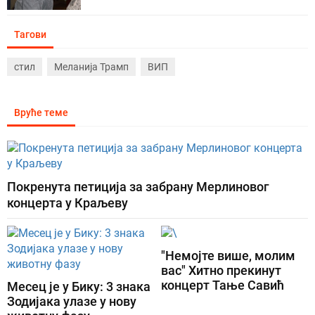
Тагови
стил
Меланија Трамп
ВИП
Вруће теме
Покренута петиција за забрану Мерлиновог
концерта у Краљеву
"Немојте више, молим
вас" Хитно прекинут
концерт Тање Савић
Месец је у Бику: 3 знака
Зодијака улазе у нову