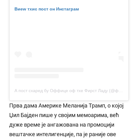
Виеw тхис пост он Инстаграм
А пост схаред бy Оффице оф тхе Фирст Ладy (@фирстладyоффице)
Прва дама Америке Меланија Трамп, о којој
Џил Бајден пише у својим мемоарима, већ
дуже време је ангажована на промоцији
вештачке интелигенције, па је раније ове