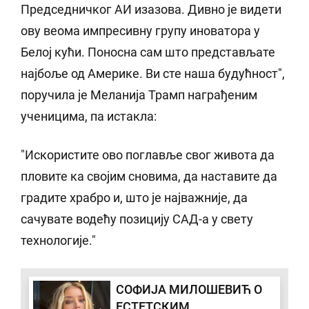
Председничког АИ изазова. Дивно је видети
ову веома импресивну групу иноватора у
Белој кући. Поносна сам што представљате
најбоље од Америке. Ви сте наша будућност",
поручила је Меланија Трамп награђеним
ученицима, па истакла:
"Искористите ово поглавље свог живота да
пловите ка својим сновима, да наставите да
градите храбро и, што је најважније, да
сачувате водећу позицију САД-а у свету
технологије."
СОФИЈА МИЛОШЕВИЋ О
ЕСТЕТСКИМ