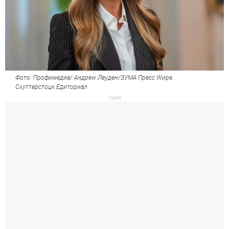
Фото: Профимедиа/ Андреw Леyден/ЗУМА Пресс Wире,
Схуттерстоцк Едиториал
Oglas