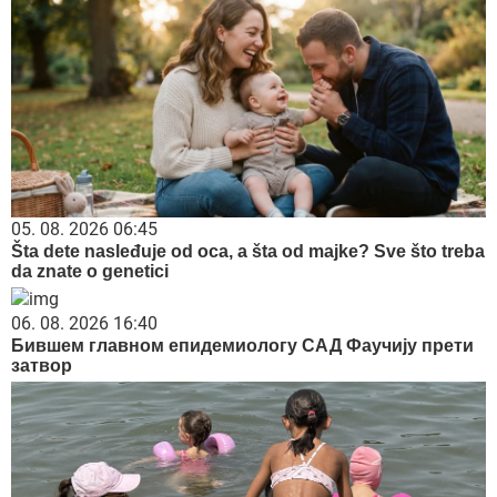
05. 08. 2026 06:45
Šta dete nasleđuje od oca, a šta od majke? Sve što treba
da znate o genetici
06. 08. 2026 16:40
Бившем главном епидемиологу САД Фаучију прети
затвор