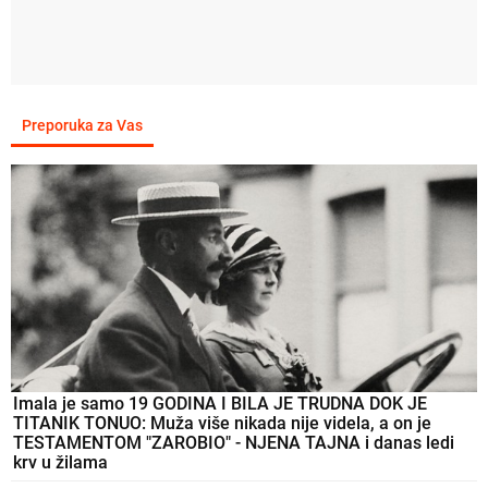
Preporuka za Vas
Imala je samo 19 GODINA I BILA JE TRUDNA DOK JE
TITANIK TONUO: Muža više nikada nije videla, a on je
TESTAMENTOM "ZAROBIO" - NJENA TAJNA i danas ledi
krv u žilama