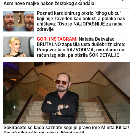
Asminove majke nakon žestokog skandala!
Poznati kardiohirurg otkrio "tihog ubicu"
koji nije zaveden kao bolest, a polako nas
uništava: "Ovo je NAJOPASNIJE za naše
zdravlje"
GORI INSTAGRAM!
Nataša Bekvalac
BRUTALNO zapušila usta dušebrižnicima:
Progovorila o RAZVODIMA, uvredama na
račun izgleda, pa otkrila ŠOK DETALJE
Šokiraćete se kada saznate koje je pravo ime Mileta Kitića!
Pevač otkrio šta mu piše u ličnoj karti!