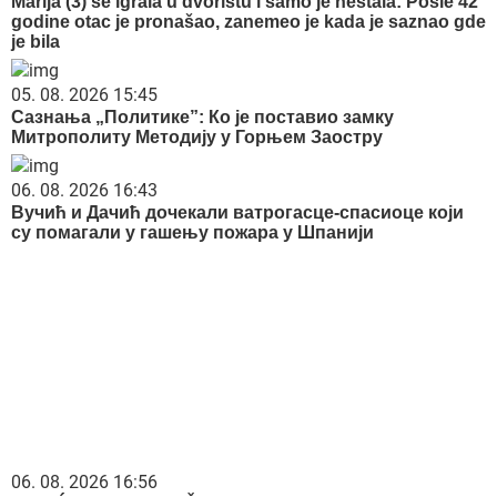
Marija (3) se igrala u dvorištu i samo je nestala: Posle 42
godine otac je pronašao, zanemeo je kada je saznao gde
je bila
05. 08. 2026 15:45
Сазнања „Политике”: Ко је поставио замку
Митрополиту Методију у Горњем Заостру
06. 08. 2026 16:43
Вучић и Дачић дочекали ватрогасце-спасиоце који
су помагали у гашењу пожара у Шпанији
06. 08. 2026 16:56