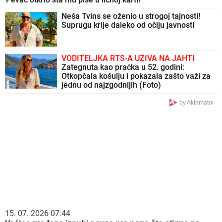
Neša Tvins se oženio u strogoj tajnosti!
Suprugu krije daleko od očiju javnosti
VODITELJKA RTS-A UŽIVA NA JAHTI
Zategnuta kao praćka u 52. godini:
Otkopčala košulju i pokazala zašto važi za
jednu od najzgodnijih (Foto)
by Aklamator
15. 07. 2026 07:44