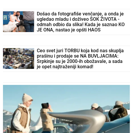
Došao da fotografiše venčanje, a onda je
ugledao mladu i doživeo ŠOK ŽIVOTA -
odmah odbio da slika! Kada je saznao KO
JE ONA, nastao je opšti HAOS
Ceo svet juri TORBU koja kod nas skuplja
prašinu i prodaje se NA BUVLJACIMA:
Srpkinje su je 2000-ih obožavale, a sada
je opet najtraženiji komad!