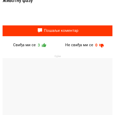
животну фазу
Пошаљи коментар
Свиђа ми се
Не свиђа ми се
3
0
Oglas