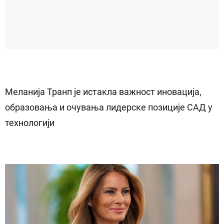
Меланија Транп је истакла важност иновација,
образовања и очувања лидерске позиције САД у
технологији