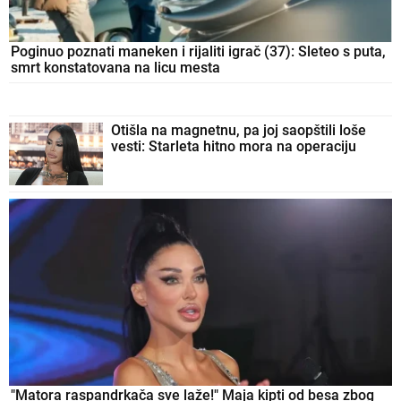
Poginuo poznati maneken i rijaliti igrač (37): Sleteo s puta,
smrt konstatovana na licu mesta
Otišla na magnetnu, pa joj saopštili loše
vesti: Starleta hitno mora na operaciju
"Matora raspandrkača sve laže!" Maja kipti od besa zbog