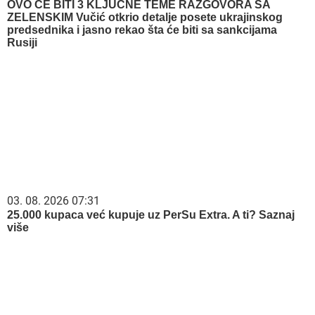
OVO ĆE BITI 3 KLJUČNE TEME RAZGOVORA SA
ZELENSKIM Vučić otkrio detalje posete ukrajinskog
predsednika i jasno rekao šta će biti sa sankcijama
Rusiji
03. 08. 2026 07:31
25.000 kupaca već kupuje uz PerSu Extra. A ti? Saznaj
više