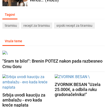
Vericu..." (VIDEO)
Tagovi
tiramisu
recept za tiramisu
srpski recept za tiramisu
Vruće teme
"Sram te bilo!": Brenin POTEZ nakon pada razbesneo
Crnu Goru
ZVORNIK BESAN "Uzela
25.000€, a odbila ruku
gradonačelnika!"
Srbija uvodi kauciju za
ambalažu - evo kada
kreće naplata