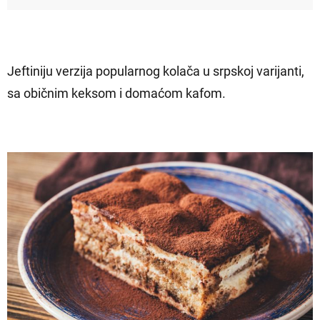
Jeftiniju verzija popularnog kolača u srpskoj varijanti,
sa običnim keksom i domaćom kafom.