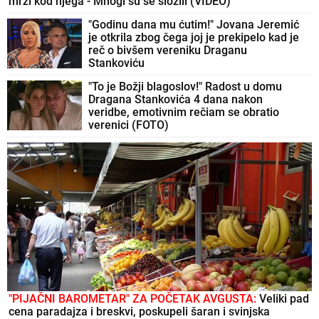
mrzi kod njega - Mnogi su se složili (VIDEO)
"Godinu dana mu ćutim!" Jovana Jeremić
je otkrila zbog čega joj je prekipelo kad je
reč o bivšem vereniku Draganu
Stankoviću
"To je Božji blagoslov!" Radost u domu
Dragana Stankovića 4 dana nakon
veridbe, emotivnim rečiam se obratio
verenici (FOTO)
"PIJAČNI BAROMETAR" ZA POČETAK AVGUSTA:
Veliki pad
cena paradajza i breskvi, poskupeli šaran i svinjska