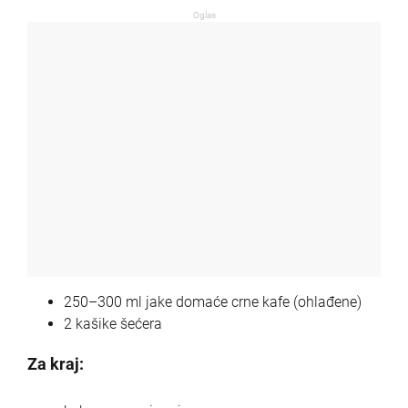
Oglas
250–300 ml jake domaće crne kafe (ohlađene)
2 kašike šećera
Za kraj: