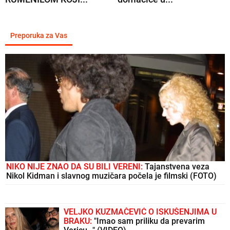
Preporuka za Vas
NIKO NIJE ZNAO DA SU BILI VERENI:
Tajanstvena veza
Nikol Kidman i slavnog muzičara počela je filmski (FOTO)
VELJKO KUZMAČEVIĆ O ISKUŠENJIMA U
BRAKU:
"Imao sam priliku da prevarim