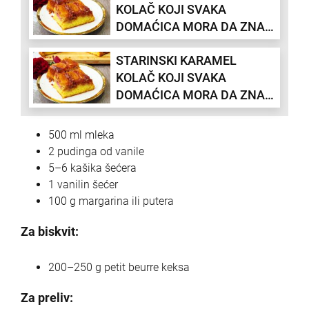
KOLAČ KOJI SVAKA
DOMAĆICA MORA DA ZNA
NAPAMET: Jeftin, pravi se
STARINSKI KARAMEL
za čas i nema mu ravnog
KOLAČ KOJI SVAKA
(RECEPT)
DOMAĆICA MORA DA ZNA
NAPAMET: Jeftin, pravi se
za čas i nema mu ravnog
500 ml mleka
(RECEPT)
2 pudinga od vanile
5–6 kašika šećera
1 vanilin šećer
100 g margarina ili putera
Za biskvit:
200–250 g petit beurre keksa
Za preliv: