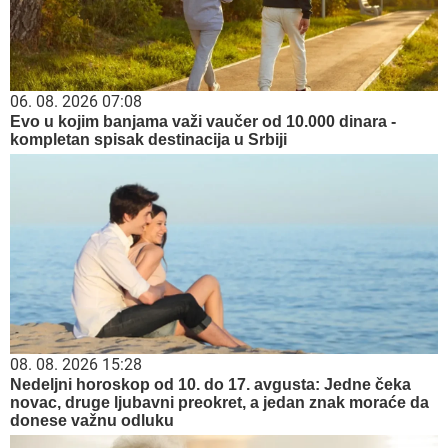
06. 08. 2026 07:08
Evo u kojim banjama važi vaučer od 10.000 dinara -
kompletan spisak destinacija u Srbiji
08. 08. 2026 15:28
Nedeljni horoskop od 10. do 17. avgusta: Jedne čeka
novac, druge ljubavni preokret, a jedan znak moraće da
donese važnu odluku