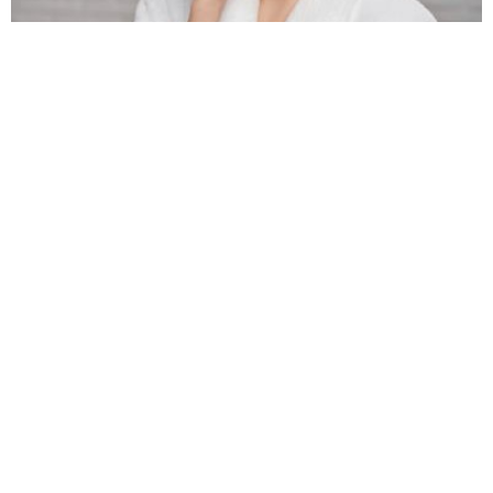
ZBOG ČEGA IMAMO PODOČNJAKE? 4 načina da ih
efikasno rešimo
SVE IM KREĆE NABOLJE:
VIDELI STE PORUKU, A
3 znaka horoskopa će
ODGOVORIĆETE TEK
konačno...
NAKON NEKOLIKO...