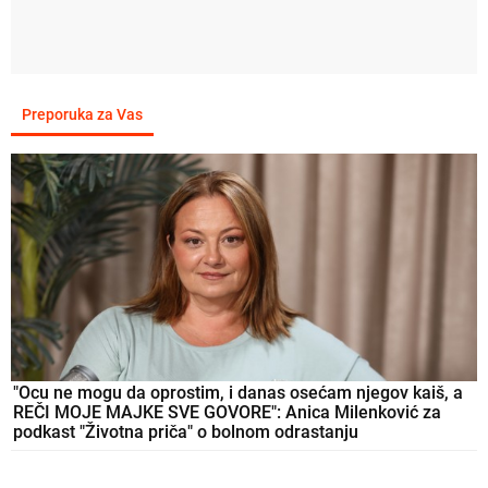
Preporuka za Vas
"Ocu ne mogu da oprostim, i danas osećam njegov kaiš, a
REČI MOJE MAJKE SVE GOVORE": Anica Milenković za
podkast "Životna priča" o bolnom odrastanju