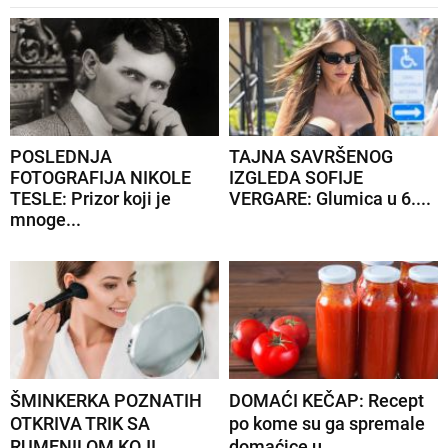
POSLEDNJA
TAJNA SAVRŠENOG
FOTOGRAFIJA NIKOLE
IZGLEDA SOFIJE
TESLE: Prizor koji je
VERGARE: Glumica u 6....
mnoge...
ŠMINKERKA POZNATIH
DOMAĆI KEČAP: Recept
OTKRIVA TRIK SA
po kome su ga spremale
RUMENILOM KOJI...
domaćice u...