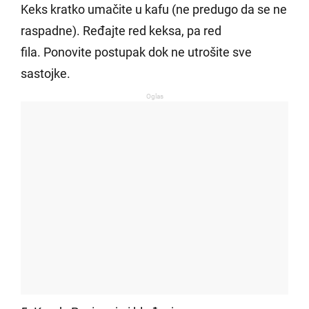
Keks kratko umačite u kafu (ne predugo da se ne
raspadne). Ređajte red keksa, pa red
fila. Ponovite postupak dok ne utrošite sve
sastojke.
Oglas