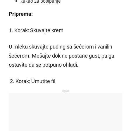
kakao za posipanje
Priprema:
1. Korak: Skuvajte krem
U mleku skuvajte puding sa šećerom i vanilin
šećerom. Mešajte dok ne postane gust, pa ga
ostavite da se potpuno ohladi.
2. Korak: Umutite fil
Oglas