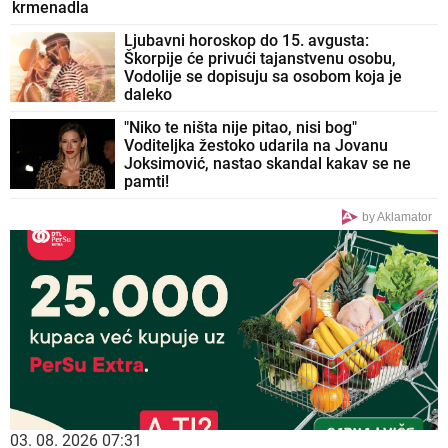
krmenadla
Ljubavni horoskop do 15. avgusta:
Škorpije će privući tajanstvenu osobu,
Vodolije se dopisuju sa osobom koja je
daleko
"Niko te ništa nije pitao, nisi bog"
Voditeljka žestoko udarila na Jovanu
Joksimović, nastao skandal kakav se ne
pamti!
by Aklamator
03. 08. 2026 07:31