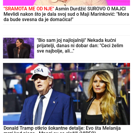
"SRAMOTA ME OD NJE"
Asmin Durdžić SUROVO O MAJCI
Mevlidi nakon što je dala svoj sud o Maji Marinković: "Mora
da bude svesna da je domaćica!"
"Bio sam joj najlojalniji" Nekada kućni
prijatelji, danas ni dobar dan: "Ceci želim
sve najbolje, ali..."
Donald Tramp otkrio šokantne detalje: Evo šta Melanija