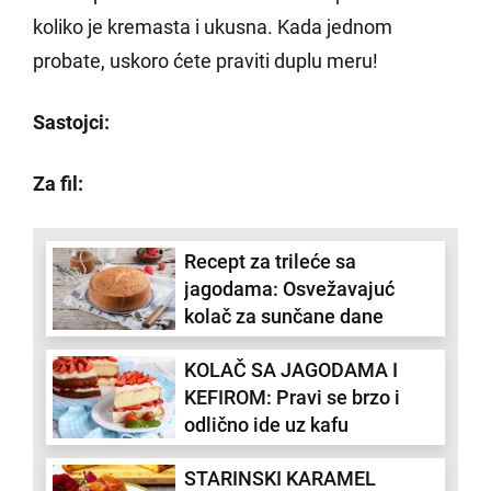
koliko je kremasta i ukusna. Kada jednom
probate, uskoro ćete praviti duplu meru!
Sastojci:
Za fil:
Recept za trileće sa
jagodama: Osvežavajuć
kolač za sunčane dane
KOLAČ SA JAGODAMA I
KEFIROM: Pravi se brzo i
odlično ide uz kafu
STARINSKI KARAMEL