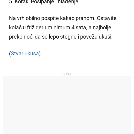
5. Korak: Posipanje i hlađenje
Na vrh obilno pospite kakao prahom. Ostavite
kolač u frižideru minimum 4 sata, a najbolje
preko noći da se lepo stegne i povežu ukusi.
(
Stvar ukusa
)
Oglas