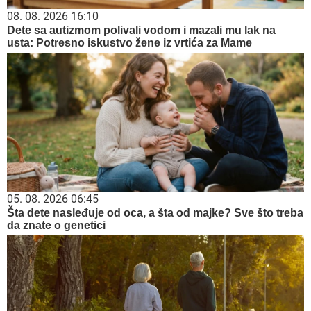
08. 08. 2026 16:10
Dete sa autizmom polivali vodom i mazali mu lak na
usta: Potresno iskustvo žene iz vrtića za Mame
05. 08. 2026 06:45
Šta dete nasleđuje od oca, a šta od majke? Sve što treba
da znate o genetici