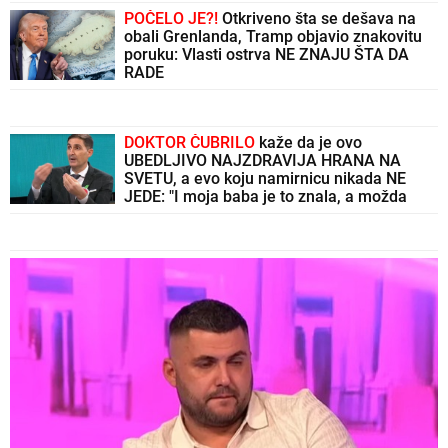
POČELO JE?!
Otkriveno šta se dešava na
obali Grenlanda, Tramp objavio znakovitu
poruku: Vlasti ostrva NE ZNAJU ŠTA DA
RADE
DOKTOR ČUBRILO
kaže da je ovo
UBEDLJIVO NAJZDRAVIJA HRANA NA
SVETU, a evo koju namirnicu nikada NE
JEDE: "I moja baba je to znala, a možda
vam zvuči suludo"