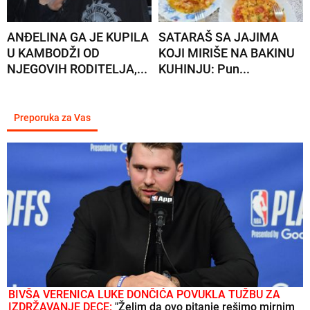
ANĐELINA GA JE KUPILA
SATARAŠ SA JAJIMA
U KAMBODŽI OD
KOJI MIRIŠE NA BAKINU
NJEGOVIH RODITELJA,...
KUHINJU: Pun...
Preporuka za Vas
BIVŠA VERENICA LUKE DONČIĆA POVUKLA TUŽBU ZA
IZDRŽAVANJE DECE:
"Želim da ovo pitanje rešimo mirnim