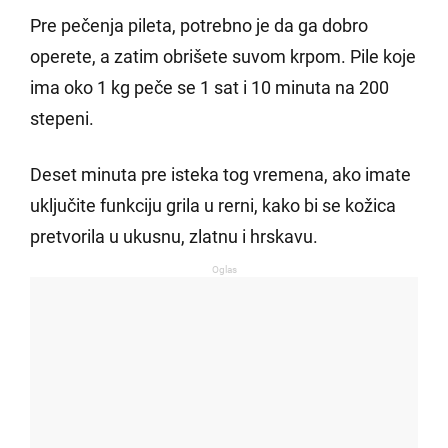
Pre pečenja pileta, potrebno je da ga dobro
operete, a zatim obrišete suvom krpom. Pile koje
ima oko 1 kg peče se 1 sat i 10 minuta na 200
stepeni.
Deset minuta pre isteka tog vremena, ako imate
uključite funkciju grila u rerni, kako bi se kožica
pretvorila u ukusnu, zlatnu i hrskavu.
Oglas