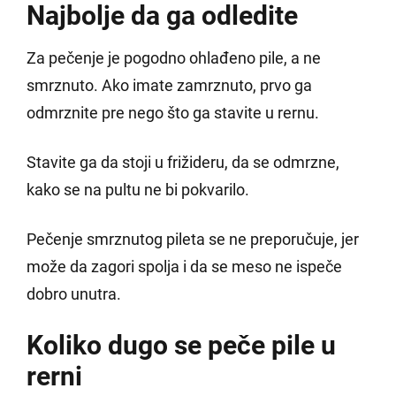
Najbolje da ga odledite
Za pečenje je pogodno ohlađeno pile, a ne
smrznuto. Ako imate zamrznuto, prvo ga
odmrznite pre nego što ga stavite u rernu.
Stavite ga da stoji u frižideru, da se odmrzne,
kako se na pultu ne bi pokvarilo.
Pečenje smrznutog pileta se ne preporučuje, jer
može da zagori spolja i da se meso ne ispeče
dobro unutra.
Koliko dugo se peče pile u
rerni