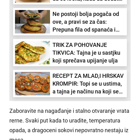
povrće i šta treba da radite
Ne postoji bolja pogača od
sa ljuskom od jajeta
ove, a pravi se za čas:
Prepuna fila od spanaća i
sira, ukusnija od svake pite
TRIK ZA POHOVANJE
(RECEPT)
TIKVICA: Tajna je u sastjku
koji sprečava upijanje ulja
RECEPT ZA MLAD,I HRSKAV
KROMPIR: Topi se u ustima,
a tajna je načinu na koji se
peče (VIDEO)
Zaboravite na nagađanje i stalno otvaranje vrata
rerne. Svaki put kada to uradite, temperatura
opada, a dragoceni sokovi nepovratno nestaju iz
mesa.