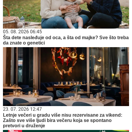
05. 08. 2026 06:45
Šta dete nasleđuje od oca, a šta od majke? Sve što treba
da znate o genetici
23. 07. 2026 12:47
Letnje večeri u gradu više nisu rezervisane za vikend:
Zašto sve više ljudi bira večeru koja se spontano
pretvori u druženje