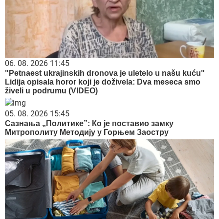
06. 08. 2026 11:45
"Petnaest ukrajinskih dronova je uletelo u našu kuću"
Lidija opisala horor koji je doživela: Dva meseca smo
živeli u podrumu (VIDEO)
05. 08. 2026 15:45
Сазнања „Политике”: Ко је поставио замку
Митрополиту Методију у Горњем Заостру