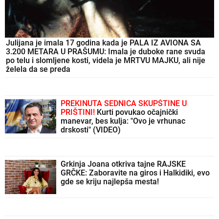
Julijana je imala 17 godina kada je PALA IZ AVIONA SA
3.200 METARA U PRAŠUMU: Imala je duboke rane svuda
po telu i slomljene kosti, videla je MRTVU MAJKU, ali nije
želela da se preda
PREKINUTA SEDNICA SKUPŠTINE U
PRIŠTINI!
Kurti povukao očajnički
manevar, bes kulja: "Ovo je vrhunac
drskosti" (VIDEO)
Grkinja Joana otkriva tajne RAJSKE
GRČKE: Zaboravite na giros i Halkidiki, evo
gde se kriju najlepša mesta!