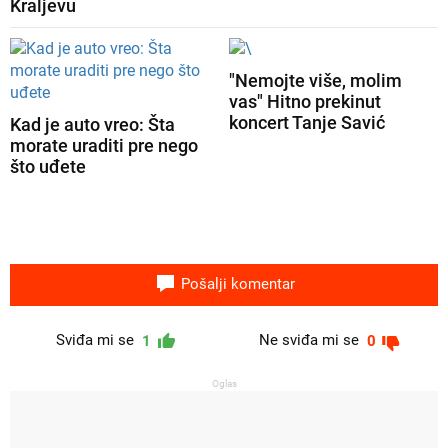
Kraljevu
"Nemojte više, molim
vas" Hitno prekinut
koncert Tanje Savić
Kad je auto vreo: Šta
morate uraditi pre nego
što uđete
Pošalji komentar
Sviđa mi se
Ne sviđa mi se
1
0
Oglas