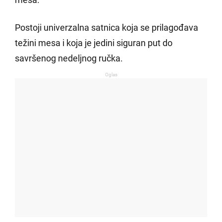
Postoji univerzalna satnica koja se prilagođava
težini mesa i koja je jedini siguran put do
savršenog nedeljnog ručka.
Oglas