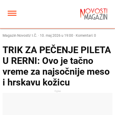
Magazin Novosti/ I.Č.
·
10. maj 2026 u 19:00
· Komentari: 0
TRIK ZA PEČENJE PILETA
U RERNI: Ovo je tačno
vreme za najsočnije meso
i hrskavu kožicu
Oglas