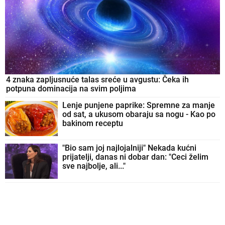
4 znaka zapljusnuće talas sreće u avgustu: Čeka ih
potpuna dominacija na svim poljima
Lenje punjene paprike: Spremne za manje
od sat, a ukusom obaraju sa nogu - Kao po
bakinom receptu
"Bio sam joj najlojalniji" Nekada kućni
prijatelji, danas ni dobar dan: "Ceci želim
sve najbolje, ali..."