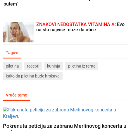
putem"
ZNAKOVI NEDOSTATKA VITAMINA A:
Evo
na šta najviše može da utiče
Tagovi
piletina
recepti
kuhinja
piletina iz rerne
kako da piletina bude hrskava
Vruće teme
Pokrenuta peticija za zabranu Merlinovog koncerta u