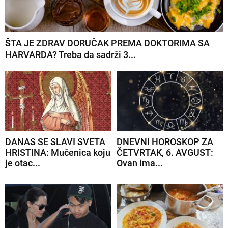
ŠTA JE ZDRAV DORUČAK PREMA DOKTORIMA SA
HARVARDA? Treba da sadrži 3...
DANAS SE SLAVI SVETA
DNEVNI HOROSKOP ZA
HRISTINA: Mučenica koju
ČETVRTAK, 6. AVGUST:
je otac...
Ovan ima...