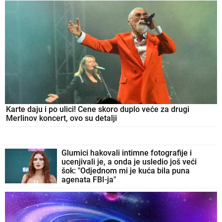
Karte daju i po ulici! Cene skoro duplo veće za drugi
Merlinov koncert, ovo su detalji
Glumici hakovali intimne fotografije i
ucenjivali je, a onda je usledio još veći
šok: "Odjednom mi je kuća bila puna
agenata FBI-ja"