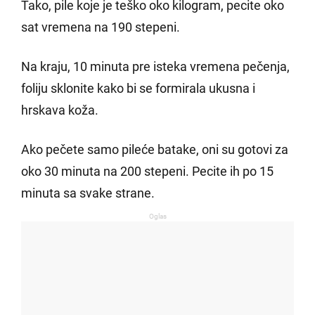
Tako, pile koje je teško oko kilogram, pecite oko
sat vremena na 190 stepeni.
Na kraju, 10 minuta pre isteka vremena pečenja,
foliju sklonite kako bi se formirala ukusna i
hrskava koža.
Ako pečete samo pileće batake, oni su gotovi za
oko 30 minuta na 200 stepeni. Pecite ih po 15
minuta sa svake strane.
Oglas