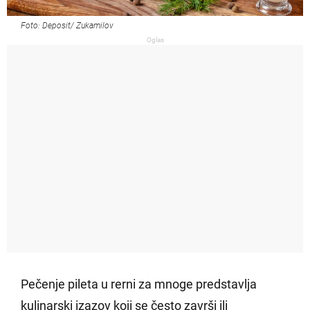
Foto: Deposit/ Zukamilov
Oglas
Pečenje pileta u rerni za mnoge predstavlja
kulinarski izazov koji se često završi ili