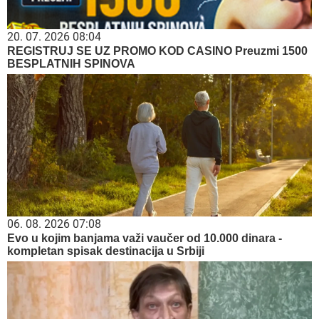
20. 07. 2026 08:04
REGISTRUJ SE UZ PROMO KOD CASINO Preuzmi 1500
BESPLATNIH SPINOVA
06. 08. 2026 07:08
Evo u kojim banjama važi vaučer od 10.000 dinara -
kompletan spisak destinacija u Srbiji