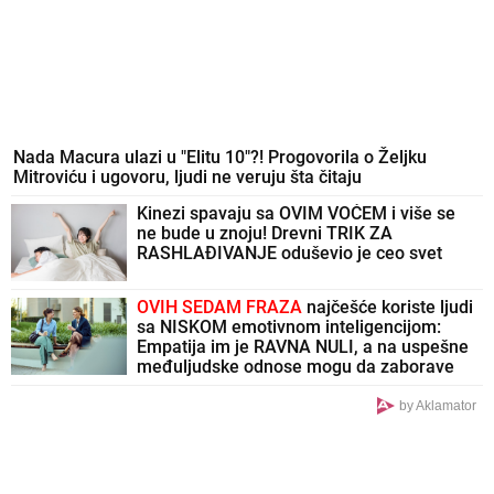
Nada Macura ulazi u "Elitu 10"?! Progovorila o Željku
Mitroviću i ugovoru, ljudi ne veruju šta čitaju
Kinezi spavaju sa OVIM VOĆEM i više se
ne bude u znoju! Drevni TRIK ZA
RASHLAĐIVANJE oduševio je ceo svet
OVIH SEDAM FRAZA
najčešće koriste ljudi
sa NISKOM emotivnom inteligencijom:
Empatija im je RAVNA NULI, a na uspešne
međuljudske odnose mogu da zaborave
by Aklamator