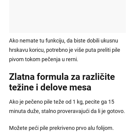
Ako nemate tu funkciju, da biste dobili ukusnu
hrskavu koricu, potrebno je više puta preliti pile
pivom tokom pečenja u rerni.
Zlatna formula za različite
težine i delove mesa
Ako je pečeno pile teže od 1 kg, pecite ga 15
minuta duže, stalno proveravajući da li je gotovo.
Možete peći pile prekriveno prvo alu folijom.