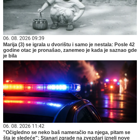
06. 08. 2026 09:39
Marija (3) se igrala u dvorištu i samo je nestala: Posle 42
godine otac je pronašao, zanemeo je kada je saznao gde
je bila
06. 08. 2026 11:42
"Očigledno se neko baš nameračio na njega, pitam se
šta je sledeće": Stanari zgrade na zvezdari izneli nove