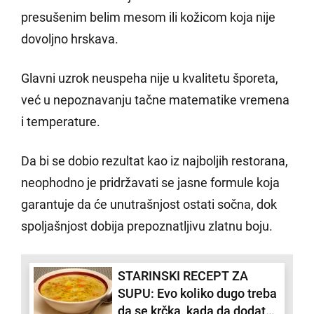
presušenim belim mesom ili kožicom koja nije
dovoljno hrskava.
Glavni uzrok neuspeha nije u kvalitetu šporeta,
već u nepoznavanju tačne matematike vremena
i temperature.
Da bi se dobio rezultat kao iz najboljih restorana,
neophodno je pridržavati se jasne formule koja
garantuje da će unutrašnjost ostati sočna, dok
spoljašnjost dobija prepoznatljivu zlatnu boju.
STARINSKI RECEPT ZA
SUPU: Evo koliko dugo treba
da se krčka, kada da dodate