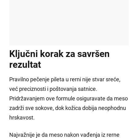
Ključni korak za savršen
rezultat
Pravilno pečenje pileta u rerni nije stvar sreće,
već preciznosti i poštovanja satnice.
Pridržavanjem ove formule osiguravate da meso
zadrži sve sokove, dok kožica dobija neophodnu
hrskavost.
Najvažnije je da meso nakon vađenja iz rerne