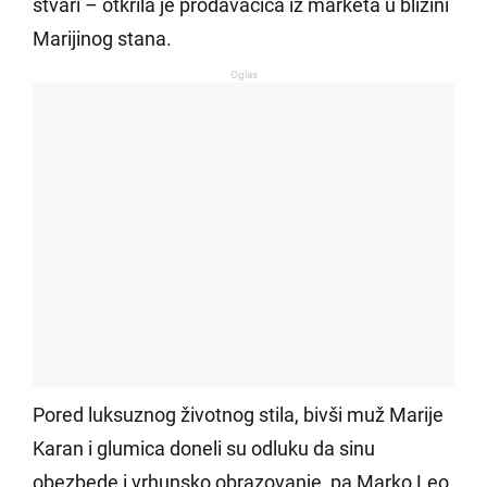
stvari – otkrila je prodavačica iz marketa u blizini
Marijinog stana.
Oglas
Pored luksuznog životnog stila, bivši muž Marije
Karan i glumica doneli su odluku da sinu
obezbede i vrhunsko obrazovanje, pa Marko Leo