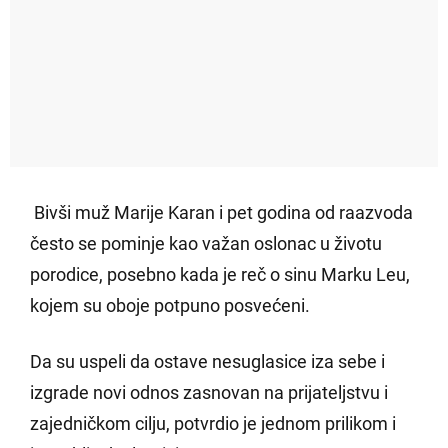
Bivši muž Marije Karan i pet godina od raazvoda
često se pominje kao važan oslonac u životu
porodice, posebno kada je reč o sinu Marku Leu,
kojem su oboje potpuno posvećeni.
Da su uspeli da ostave nesuglasice iza sebe i
izgrade novi odnos zasnovan na prijateljstvu i
zajedničkom cilju, potvrdio je jednom prilikom i