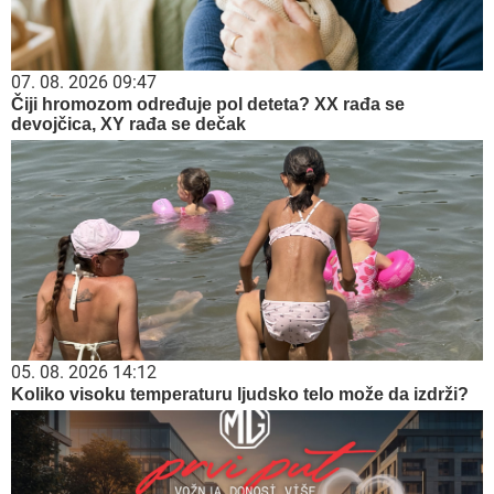
07. 08. 2026 09:47
Čiji hromozom određuje pol deteta? XX rađa se
devojčica, XY rađa se dečak
05. 08. 2026 14:12
Koliko visoku temperaturu ljudsko telo može da izdrži?