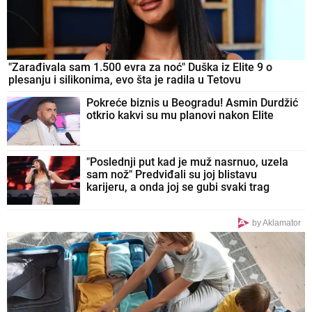
"Zarađivala sam 1.500 evra za noć" Duška iz Elite 9 o
plesanju i silikonima, evo šta je radila u Tetovu
Pokreće biznis u Beogradu! Asmin Durdžić
otkrio kakvi su mu planovi nakon Elite
"Poslednji put kad je muž nasrnuo, uzela
sam nož" Predviđali su joj blistavu
karijeru, a onda joj se gubi svaki trag
by Aklamator