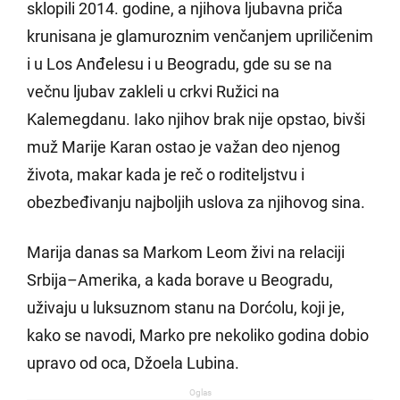
sklopili 2014. godine, a njihova ljubavna priča
krunisana je glamuroznim venčanjem upriličenim
i u Los Anđelesu i u Beogradu, gde su se na
večnu ljubav zakleli u crkvi Ružici na
Kalemegdanu. Iako njihov brak nije opstao, bivši
muž Marije Karan ostao je važan deo njenog
života, makar kada je reč o roditeljstvu i
obezbeđivanju najboljih uslova za njihovog sina.
Marija danas sa Markom Leom živi na relaciji
Srbija–Amerika, a kada borave u Beogradu,
uživaju u luksuznom stanu na Dorćolu, koji je,
kako se navodi, Marko pre nekoliko godina dobio
upravo od oca, Džoela Lubina.
Oglas