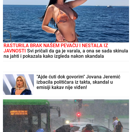
RASTURILA BRAK NAŠEM PEVAČU I NESTALA IZ
JAVNOSTI
Svi pričali da ga je varala, a ona se sada skinula
na jahti i pokazala kako izgleda nakon skandala
"Ajde ćuti dok govorim" Jovana Jeremić
izbacila političara iz takta, skandal u
emisiji kakav nije viđen!