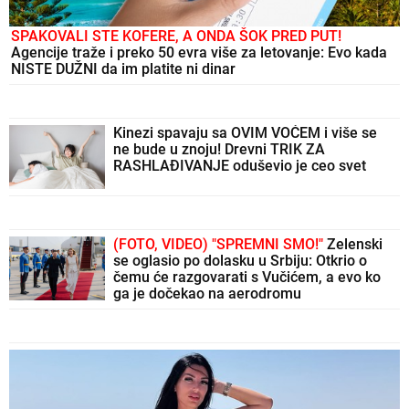
SPAKOVALI STE KOFERE, A ONDA ŠOK PRED PUT!
Agencije traže i preko 50 evra više za letovanje: Evo kada
NISTE DUŽNI da im platite ni dinar
Kinezi spavaju sa OVIM VOĆEM i više se
ne bude u znoju! Drevni TRIK ZA
RASHLAĐIVANJE oduševio je ceo svet
(FOTO, VIDEO) "SPREMNI SMO!"
Zelenski
se oglasio po dolasku u Srbiju: Otkrio o
čemu će razgovarati s Vučićem, a evo ko
ga je dočekao na aerodromu