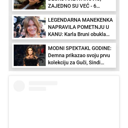
ZAJEDNO SU VEĆ - 6
terala da u 14. radi plastične
MESECI: "Rešila da ga ne
operacije!
LEGENDARNA MANEKENKA
dovodi u Srbiju"
NAPRAVILA POMETNJU U
KANU: Karla Bruni obukla
kreaciju za kakvu malo ko
MODNI SPEKTAKL GODINE:
ima hrabrosti! (FOTO)
Demna prikazao svoju prvu
kolekciju za Guči, Sindi
Kraford i Paris Hilton na
pisti! (FOTO, VIDEO)