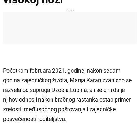
Oglas
Početkom februara 2021. godine, nakon sedam
godina zajedničkog života, Marija Karan zvanično se
razvela od supruga Džoela Lubina, ali se čini da je
njihov odnos i nakon bračnog rastanka ostao primer
zrelosti, međusobnog poštovanja i zajedničke
posvećenosti roditeljstvu.