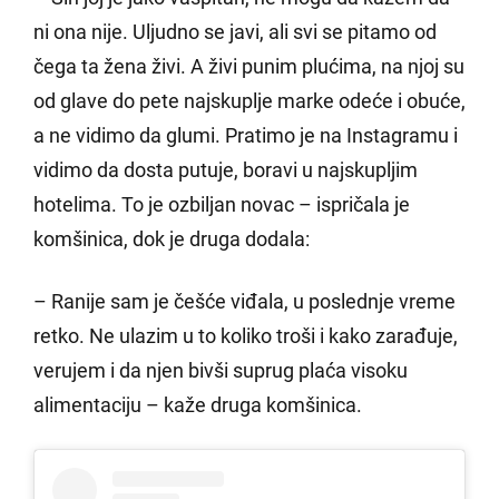
ni ona nije. Uljudno se javi, ali svi se pitamo od
čega ta žena živi. A živi punim plućima, na njoj su
od glave do pete najskuplje marke odeće i obuće,
a ne vidimo da glumi. Pratimo je na Instagramu i
vidimo da dosta putuje, boravi u najskupljim
hotelima. To je ozbiljan novac – ispričala je
komšinica, dok je druga dodala:
– Ranije sam je češće viđala, u poslednje vreme
retko. Ne ulazim u to koliko troši i kako zarađuje,
verujem i da njen bivši suprug plaća visoku
alimentaciju – kaže druga komšinica.