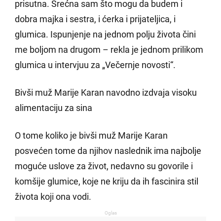
prisutna. Srećna sam što mogu da budem i
dobra majka i sestra, i ćerka i prijateljica, i
glumica. Ispunjenje na jednom polju života čini
me boljom na drugom – rekla je jednom prilikom
glumica u intervjuu za „Večernje novosti“.
Bivši muž Marije Karan navodno izdvaja visoku
alimentaciju za sina
O tome koliko je bivši muž Marije Karan
posvećen tome da njihov naslednik ima najbolje
moguće uslove za život, nedavno su govorile i
komšije glumice, koje ne kriju da ih fascinira stil
života koji ona vodi.
Oglas