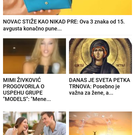
NOVAC STIŽE KAO NIKAD PRE: Ova 3 znaka od 15.
avgusta konačno pune...
MIMI ŽIVKOVIĆ
DANAS JE SVETA PETKA
PROGOVORILA O
TRNOVA: Posebno je
USPEHU GRUPE
važna za žene, a...
"MODELS": "Mene...