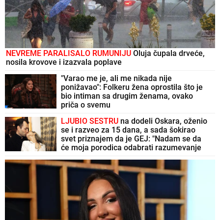
NEVREME PARALISALO RUMUNIJU
Oluja čupala drveće,
nosila krovove i izazvala poplave
"Varao me je, ali me nikada nije
ponižavao": Folkeru žena oprostila što je
bio intiman sa drugim ženama, ovako
priča o svemu
LJUBIO SESTRU
na dodeli Oskara, oženio
se i razveo za 15 dana, a sada šokirao
svet priznajem da je GEJ: "Nadam se da
će moja porodica odabrati razumevanje
umesto osude"