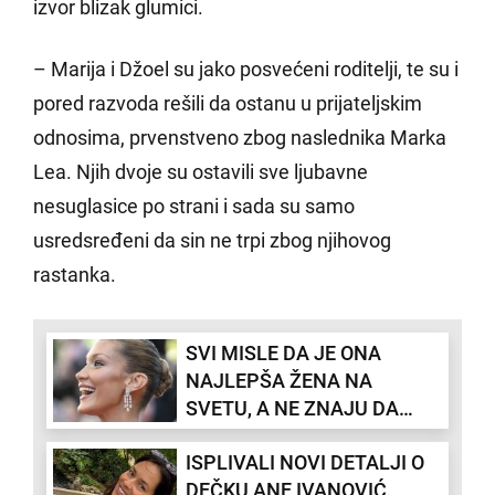
izvor blizak glumici.
– Marija i Džoel su jako posvećeni roditelji, te su i
pored razvoda rešili da ostanu u prijateljskim
odnosima, prvenstveno zbog naslednika Marka
Lea. Njih dvoje su ostavili sve ljubavne
nesuglasice po strani i sada su samo
usredsređeni da sin ne trpi zbog njihovog
rastanka.
SVI MISLE DA JE ONA
NAJLEPŠA ŽENA NA
SVETU, A NE ZNAJU DA
PATI OD NEIZLEČIVE
ISPLIVALI NOVI DETALJI O
BOLESTI: Manekenka ima
DEČKU ANE IVANOVIĆ,
majku iz pakla koja ju je