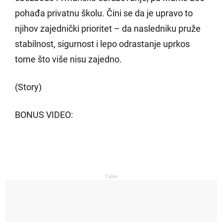
pohađa privatnu školu. Čini se da je upravo to
njihov zajednički prioritet – da nasledniku pruže
stabilnost, sigurnost i lepo odrastanje uprkos
tome što više nisu zajedno.
(Story)
BONUS VIDEO:
Oglas