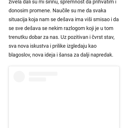
živela dali su mi širinu, spremnost da prihvatim i
donosim promene. Naučile su me da svaka
situacija koja nam se dešava ima viši smisao i da
se sve dešava se nekim razlogom koji je u tom
trenutku dobar za nas. Uz pozitivan i čvrst stav,
sva nova iskustva i prilike izgledaju kao
blagoslov, nova ideja i šansa za dalji napredak.