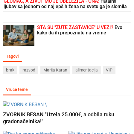
GLUMAC, A ŽIVOT MU JE OBELEŽILA - ONA:
Fatalna
ljubav sa jednom od najlepših žena na svetu ga je slomila
ŠTA SU "ŽUTE ZASTAVICE" U VEZI?
Evo
kako da ih prepoznate na vreme
Tagovi
brak
razvod
Marija Karan
alimentacija
VIP
Vruće teme
ZVORNIK BESAN "Uzela 25.000€, a odbila ruku
gradonačelnika!"