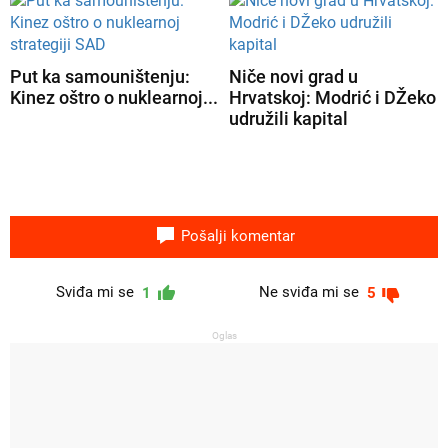
Put ka samouništenju:
Niče novi grad u
Kinez oštro o nuklearnoj...
Hrvatskoj: Modrić i DŽeko
udružili kapital
Pošalji komentar
Sviđa mi se
Ne sviđa mi se
1
5
Oglas