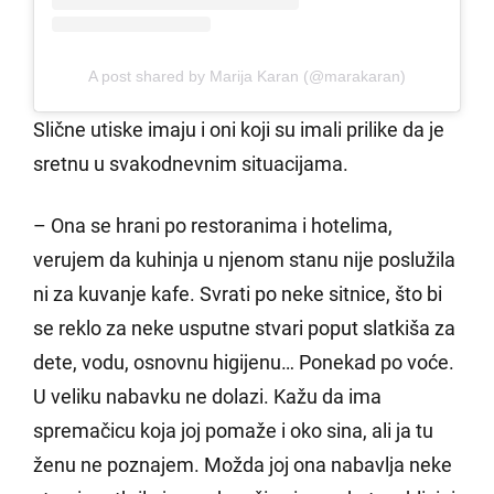
A post shared by Marija Karan (@marakaran)
Slične utiske imaju i oni koji su imali prilike da je
sretnu u svakodnevnim situacijama.
– Ona se hrani po restoranima i hotelima,
verujem da kuhinja u njenom stanu nije poslužila
ni za kuvanje kafe. Svrati po neke sitnice, što bi
se reklo za neke usputne stvari poput slatkiša za
dete, vodu, osnovnu higijenu… Ponekad po voće.
U veliku nabavku ne dolazi. Kažu da ima
spremačicu koja joj pomaže i oko sina, ali ja tu
ženu ne poznajem. Možda joj ona nabavlja neke