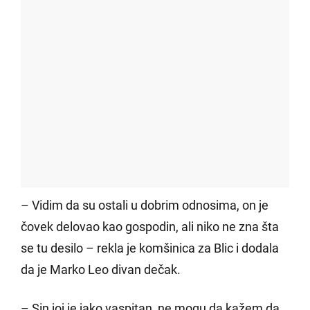
– Vidim da su ostali u dobrim odnosima, on je
čovek delovao kao gospodin, ali niko ne zna šta
se tu desilo – rekla je komšinica za Blic i dodala
da je Marko Leo divan dečak.
– Sin joj je jako vaspitan, ne mogu da kažem da