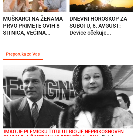
MUŠKARCI NA ŽENAMA
DNEVNI HOROSKOP ZA
PRVO PRIMETE OVIH 8
SUBOTU, 8. AVGUST:
SITNICA, VEĆINA...
Device očekuje...
Preporuka za Vas
IMAO JE PLEMIĆKU TITULU I BIO JE NEPRIKOSNOVEN