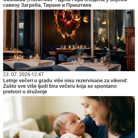
савезу Загреба, Тиране и Приштине
23. 07. 2026 12:47
Letnje večeri u gradu više nisu rezervisane za vikend:
Zašto sve više ljudi bira večeru koja se spontano
pretvori u druženje