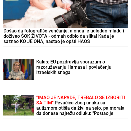
Došao da fotografiše venčanje, a onda je ugledao mladu i
doživeo ŠOK ŽIVOTA - odmah odbio da slika! Kada je
saznao KO JE ONA, nastao je opšti HAOS
Kalas: EU pozdravlja sporazum o
razoružavanju Hamasa i povlačenju
izraelskih snaga
"IMAO JE NAPADE, TREBALO SE IZBORITI
SA TIM"
Pevačica zbog unuka sa
autizmom otišla da živi na selo, pa morala
da donese najtežu odluku: "Postao je
agresivan"