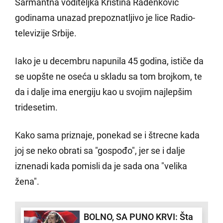
Šarmantna voditeljka Kristina Radenković
godinama unazad prepoznatljivo je lice Radio-
televizije Srbije.
Iako je u decembru napunila 45 godina, ističe da
se uopšte ne oseća u skladu sa tom brojkom, te
da i dalje ima energiju kao u svojim najlepšim
tridesetim.
Kako sama priznaje, ponekad se i štrecne kada
joj se neko obrati sa "gospođo", jer se i dalje
iznenadi kada pomisli da je sada ona "velika
žena".
BOLNO, SA PUNO KRVI: Šta