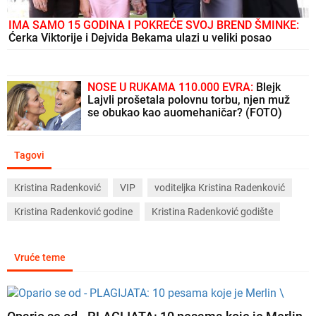
IMA SAMO 15 GODINA I POKREĆE SVOJ BREND ŠMINKE:
Ćerka Viktorije i Dejvida Bekama ulazi u veliki posao
NOSE U RUKAMA 110.000 EVRA:
Blejk
Lajvli prošetala polovnu torbu, njen muž
se obukao kao auomehaničar? (FOTO)
Tagovi
Kristina Radenković
VIP
voditeljka Kristina Radenković
Kristina Radenković godine
Kristina Radenković godište
Vruće teme