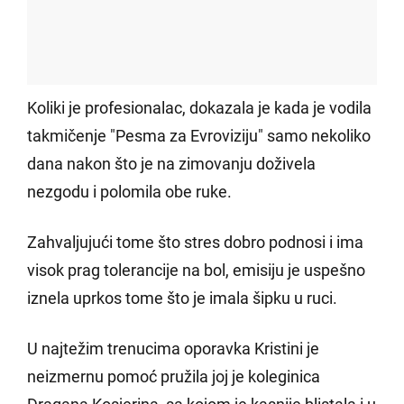
Koliki je profesionalac, dokazala je kada je vodila
takmičenje "Pesma za Evroviziju" samo nekoliko
dana nakon što je na zimovanju doživela
nezgodu i polomila obe ruke.
Zahvaljujući tome što stres dobro podnosi i ima
visok prag tolerancije na bol, emisiju je uspešno
iznela uprkos tome što je imala šipku u ruci.
U najtežim trenucima oporavka Kristini je
neizmernu pomoć pružila joj je koleginica