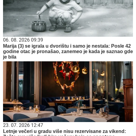
06. 08. 2026 09:39
Marija (3) se igrala u dvorištu i samo je nestala: Posle 42
godine otac je pronašao, zanemeo je kada je saznao gde
je bila
23. 07. 2026 12:47
Letnje večeri u gradu više nisu rezervisane za vikend: