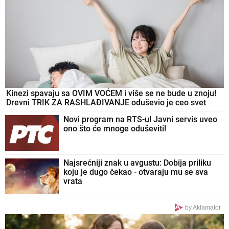
Kinezi spavaju sa OVIM VOĆEM i više se ne bude u znoju!
Drevni TRIK ZA RASHLAĐIVANJE oduševio je ceo svet
Novi program na RTS-u! Javni servis uveo
ono što će mnoge oduševiti!
Najsrećniji znak u avgustu: Dobija priliku
koju je dugo čekao - otvaraju mu se sva
vrata
by Aklamator