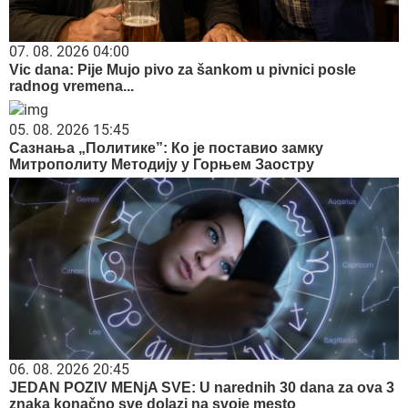
07. 08. 2026 04:00
Vic dana: Pije Mujo pivo za šankom u pivnici posle
radnog vremena...
05. 08. 2026 15:45
Сазнања „Политике”: Ко је поставио замку
Митрополиту Методију у Горњем Заостру
06. 08. 2026 20:45
JEDAN POZIV MENjA SVE: U narednih 30 dana za ova 3
znaka konačno sve dolazi na svoje mesto