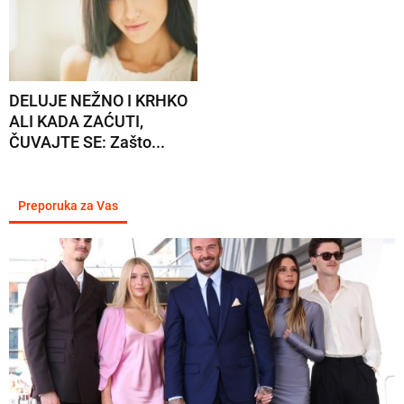
DELUJE NEŽNO I KRHKO
ALI KADA ZAĆUTI,
ČUVAJTE SE: Zašto...
Preporuka za Vas