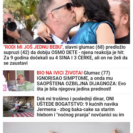
"RODI MI JOŠ JEDNU BEBU",
slavni glumac (68) predložio
supruzi (42) da dobiju OSMO DETE - njena reakcija je hit:
Za 9 godina dočekali su 4 SINA I 3 ĆERKE, ali on ne želi da
se zaustavi
BIO NA IVICI ŽIVOTA!
Glumac (77)
IGNORISAO SIMPTOME, a onda mu
SAOPŠTENA OZBILJNA DIJAGNOZA: Evo
šta je bila njegova jedina prednost!
Dok mi trošimo i poslednji dinar, ONI
UŠTEDE BOGATSTVO: 9 kućnih navika
Jermena - zbog baka-cake sa starim
hlebom i "noćnog pranja" novčanici su im
uvek PUNI