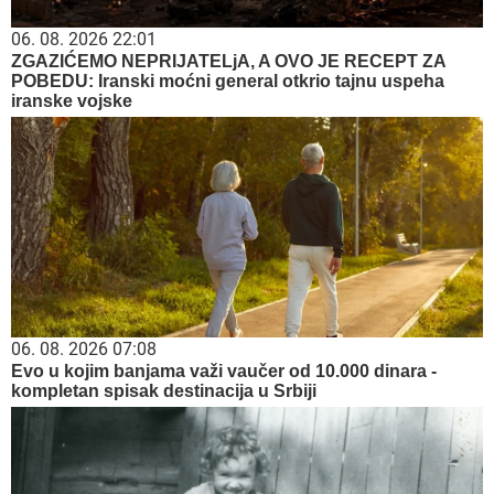
06. 08. 2026 22:01
ZGAZIĆEMO NEPRIJATELjA, A OVO JE RECEPT ZA
POBEDU: Iranski moćni general otkrio tajnu uspeha
iranske vojske
06. 08. 2026 07:08
Evo u kojim banjama važi vaučer od 10.000 dinara -
kompletan spisak destinacija u Srbiji