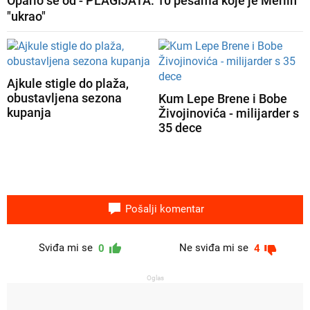
Opario se od - PLAGIJATA: 10 pesama koje je Merlin
"ukrao"
Ajkule stigle do plaža,
obustavljena sezona
Kum Lepe Brene i Bobe
kupanja
Živojinovića - milijarder s
35 dece
Pošalji komentar
Sviđa mi se
Ne sviđa mi se
0
4
Oglas