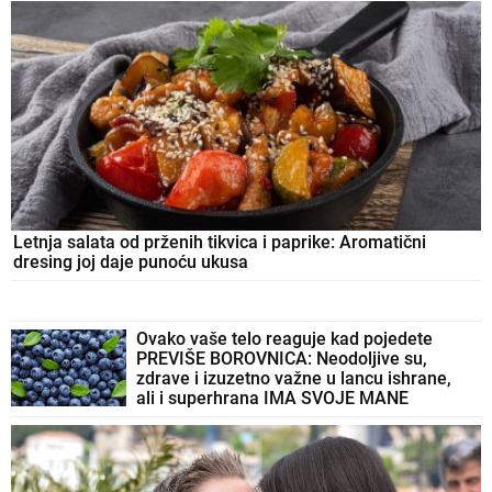
Letnja salata od prženih tikvica i paprike: Aromatični
dresing joj daje punoću ukusa
Ovako vaše telo reaguje kad pojedete
PREVIŠE BOROVNICA: Neodoljive su,
zdrave i izuzetno važne u lancu ishrane,
ali i superhrana IMA SVOJE MANE