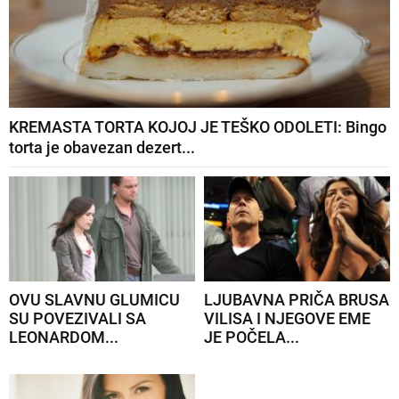
KREMASTA TORTA KOJOJ JE TEŠKO ODOLETI: Bingo
torta je obavezan dezert...
OVU SLAVNU GLUMICU
LJUBAVNA PRIČA BRUSA
SU POVEZIVALI SA
VILISA I NJEGOVE EME
LEONARDOM...
JE POČELA...