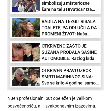
simbolizuju misteriozne
šare na telu Hrvatica? Iza
drevnog "sicanja" krije se
RADILA NA TEZGI I RIBALA
jeziva priča
TOALETE, PA ODLUČILA DA
PROMENI ŽIVOT: Naša
glumica je prošla trnovit put
OTKRIVENO ZAŠTO JE
da bi ostvarila svoj san
SUZANA PRODALA SAŠINE
AUTOMOBILE: Razlog kida
dušu
OTKRIVEN PRAVI UZROK
SMRTI MARININOG SINA:
Sve se krilo 4 godine, samo
je Futa znao istinu
NJen profesionalni put obeležen je velikom
posvećenošću, ali i svakodnevnim izazovima.