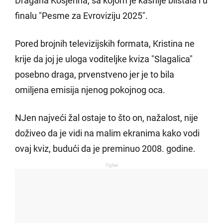
Dragana Kosjerina, sa kojom je kasnije blistala i u
finalu "Pesme za Evroviziju 2025".
Pored brojnih televizijskih formata, Kristina ne
krije da joj je uloga voditeljke kviza "Slagalica"
posebno draga, prvenstveno jer je to bila
omiljena emisija njenog pokojnog oca.
NJen najveći žal ostaje to što on, nažalost, nije
doživeo da je vidi na malim ekranima kako vodi
ovaj kviz, budući da je preminuo 2008. godine.
Oglas