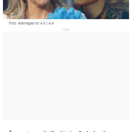
Foto: Ataimages.rs/ A.K./ A.A.
Oglas