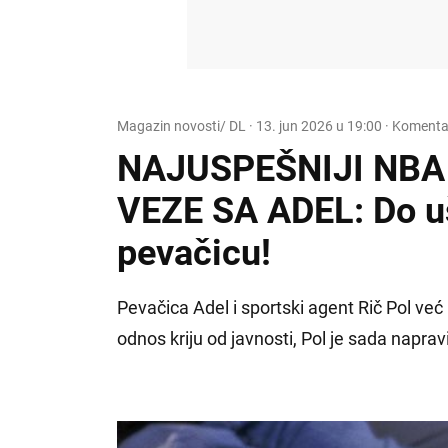
Magazin novosti/ DL
·
13. jun 2026 u 19:00
· Komentar
NAJUSPEŠNIJI NBA
VEZE SA ADEL: Do uš
pevačicu!
Pevačica Adel i sportski agent Rič Pol već 
odnos kriju od javnosti, Pol je sada naprav