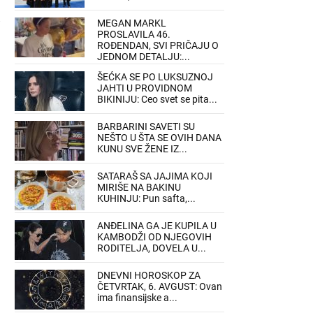
MEGAN MARKL
PROSLAVILA 46.
ROĐENDAN, SVI PRIČAJU O
JEDNOM DETALJU:...
ŠEĆKA SE PO LUKSUZNOJ
JAHTI U PROVIDNOM
BIKINIJU: Ceo svet se pita...
BARBARINI SAVETI SU
NEŠTO U ŠTA SE OVIH DANA
KUNU SVE ŽENE IZ...
SATARAŠ SA JAJIMA KOJI
MIRIŠE NA BAKINU
KUHINJU: Pun safta,...
ANĐELINA GA JE KUPILA U
KAMBODŽI OD NJEGOVIH
RODITELJA, DOVELA U...
DNEVNI HOROSKOP ZA
ČETVRTAK, 6. AVGUST: Ovan
ima finansijske a...