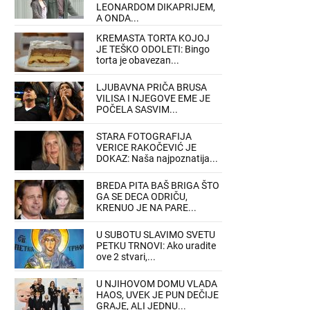
LEONARDOM DIKAPRIJEM,
A ONDA...
KREMASTA TORTA KOJOJ
JE TEŠKO ODOLETI: Bingo
torta je obavezan...
LJUBAVNA PRIČA BRUSA
VILISA I NJEGOVE EME JE
POČELA SASVIM...
STARA FOTOGRAFIJA
VERICE RAKOČEVIĆ JE
DOKAZ: Naša najpoznatija...
BREDA PITA BAŠ BRIGA ŠTO
GA SE DECA ODRIČU,
KRENUO JE NA PARE...
U SUBOTU SLAVIMO SVETU
PETKU TRNOVI: Ako uradite
ove 2 stvari,...
U NJIHOVOM DOMU VLADA
HAOS, UVEK JE PUN DEČIJE
GRAJE, ALI JEDNU...