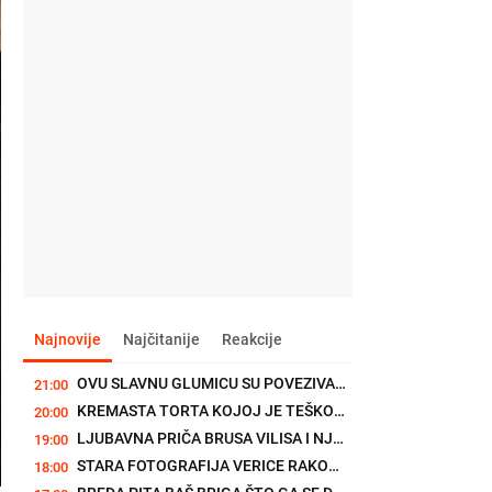
Najnovije
Najčitanije
Reakcije
OVU SLAVNU GLUMICU SU POVEZIVALI SA LEONARDOM DIKAPRIJEM, A ONDA...
21:00
KREMASTA TORTA KOJOJ JE TEŠKO ODOLETI: Bingo torta je obavezan...
20:00
LJUBAVNA PRIČA BRUSA VILISA I NJEGOVE EME JE POČELA SASVIM...
19:00
STARA FOTOGRAFIJA VERICE RAKOČEVIĆ JE DOKAZ: Naša najpoznatija...
18:00