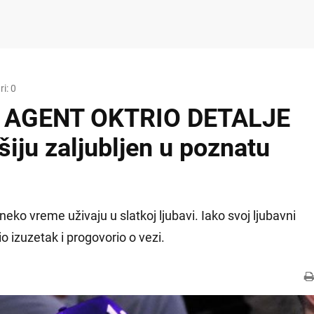
i: 0
 AGENT OKTRIO DETALJE
iju zaljubljen u poznatu
neko vreme uživaju u slatkoj ljubavi. Iako svoj ljubavni
io izuzetak i progovorio o vezi.