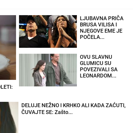
LJUBAVNA PRIČA
BRUSA VILISA I
NJEGOVE EME JE
POČELA...
OVU SLAVNU
GLUMICU SU
POVEZIVALI SA
LEONARDOM...
LETI:
DELUJE NEŽNO I KRHKO ALI KADA ZAĆUTI,
ČUVAJTE SE: Zašto...