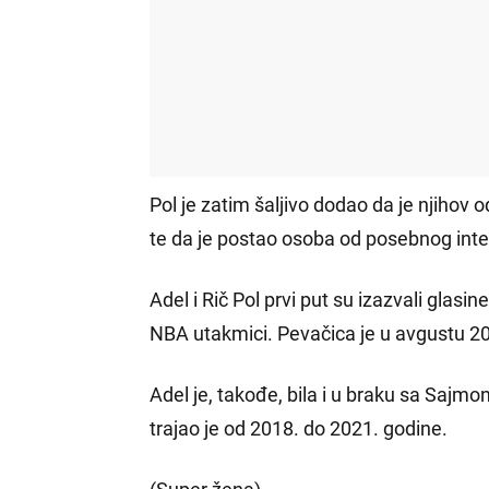
Pol je zatim šaljivo dodao da je njihov 
te da je postao osoba od posebnog inte
Adel i Rič Pol prvi put su izazvali glas
NBA utakmici. Pevačica je u avgustu 202
Adel je, takođe, bila i u braku sa Saj
trajao je od 2018. do 2021. godine.