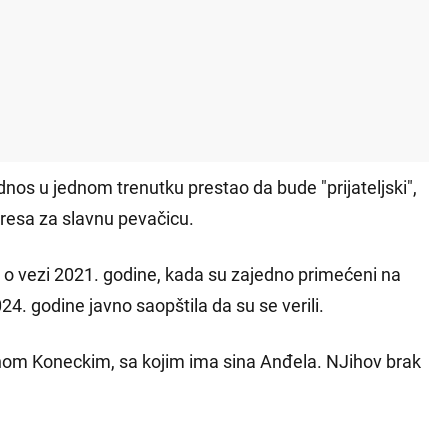
odnos u jednom trenutku prestao da bude "prijateljski",
resa za slavnu pevačicu.
ine o vezi 2021. godine, kada su zajedno primećeni na
4. godine javno saopštila da su se verili.
monom Koneckim, sa kojim ima sina Anđela. NJihov brak