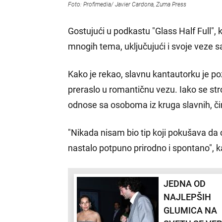
Foto: Profimedia/ Javier Cardona, Zuma Press
Gostujući u podkastu "Glass Half Full", 
mnogih tema, uključujući i svoje veze 
Kako je rekao, slavnu kantautorku je 
preraslo u romantičnu vezu. Iako se str
odnose sa osoboma iz kruga slavnih, čin
"Nikada nisam bio tip koji pokušava da 
nastalo potpuno prirodno i spontano", k
JEDNA OD
NAJLEPŠIH
GLUMICA NA