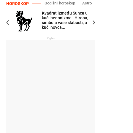
Godišnji horoskop
Astro
HOROSKOP
Kvadrat između Sunca u
kući hedonizma i Hirona,
simbola vaše slabosti, u
kući novca...
Oglas