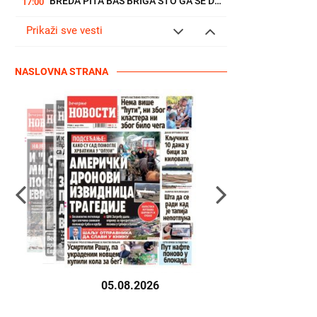
BREDA PITA BAŠ BRIGA ŠTO GA SE DECA ODRIČU, KRENUO JE NA PARE...
17:00
Prikaži sve vesti
NASLOVNA STRANA
05.08.2026