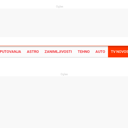
Oglas
PUTOVANJA
ASTRO
ZANIMLJIVOSTI
TEHNO
AUTO
TV NOVOS
Su
Oglas