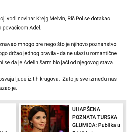
koji vodi novinar Krejg Melvin, Rič Pol se dotakao
sa pevačicom Adel.
poznavao mnogo pre nego što je njihovo poznanstvo
ogo držao jednog pravila - da ne ulazi u romantične
i se da je Adelin šarm bio jači od njegovog stava.
osvaja ljude iz tih krugova. Zato je sve između nas
azao je.
UHAPŠENA
POZNATA TURSKA
GLUMICA: Publika u