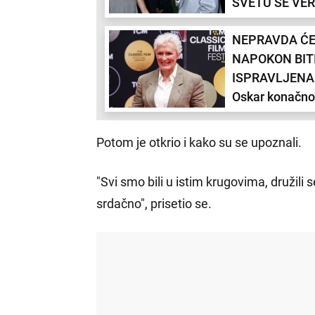
SVETU SE VER
44. GODINI: "Č
NEPRAVDA Ć
sreća" sa 15 g
NAPOKON BIT
mlađim (FOTO
ISPRAVLJENA
Oskar konačno
ruke čuvenoj
glumici!
Potom je otkrio i kako su se upoznali.
"Svi smo bili u istim krugovima, družili se, 
srdačno", prisetio se.