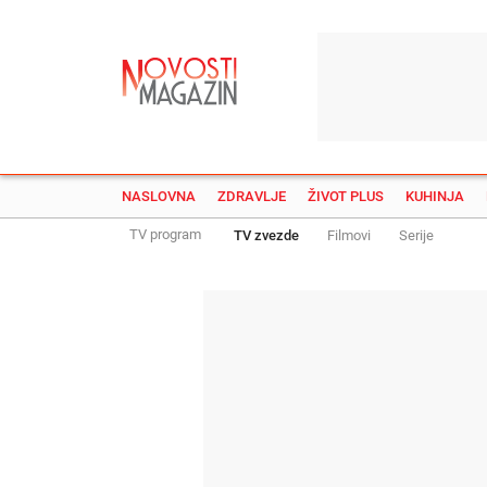
NASLOVNA
ZDRAVLJE
ŽIVOT PLUS
KUHINJA
TV program
TV zvezde
Filmovi
Serije