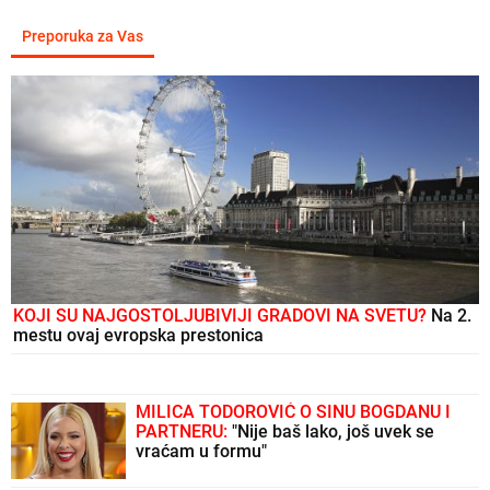
Preporuka za Vas
KOJI SU NAJGOSTOLJUBIVIJI GRADOVI NA SVETU?
Na 2.
mestu ovaj evropska prestonica
MILICA TODOROVIĆ O SINU BOGDANU I
PARTNERU:
"Nije baš lako, još uvek se
vraćam u formu"