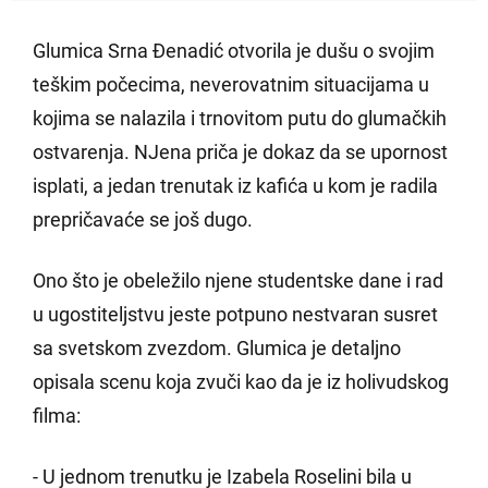
Glumica Srna Đenadić otvorila je dušu o svojim
teškim počecima, neverovatnim situacijama u
kojima se nalazila i trnovitom putu do glumačkih
ostvarenja. NJena priča je dokaz da se upornost
isplati, a jedan trenutak iz kafića u kom je radila
prepričavaće se još dugo.
Ono što je obeležilo njene studentske dane i rad
u ugostiteljstvu jeste potpuno nestvaran susret
sa svetskom zvezdom. Glumica je detaljno
opisala scenu koja zvuči kao da je iz holivudskog
filma:
- U jednom trenutku je Izabela Roselini bila u