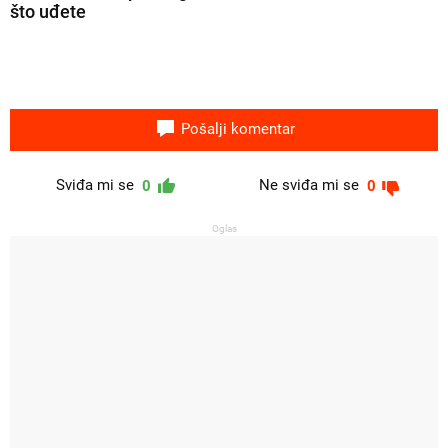
što uđete
Pošalji komentar
Sviđa mi se
Ne sviđa mi se
0
0
Oglas