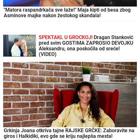
"Matora raspandrkača sve laže!" Maja kipti od besa zbog
Asminove majke nakon žestokog skandala!
SPEKTAKL U GROCKOJ!
Dragan Stanković
pred svim GOSTIMA ZAPROSIO DEVOJKU
Aleksandru, ona poskočila od sreće!
(VIDEO)
Grkinja Joana otkriva tajne RAJSKE GRČKE: Zaboravite na
giros i Halkidiki, evo gde se kriju najlepša mesta!