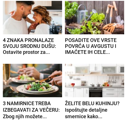
4 ZNAKA PRONALAZE
POSADITE OVE VRSTE
SVOJU SRODNU DUŠU:
POVRĆA U AVGUSTU I
Ostavite prostor za...
IMAĆETE IH CELE...
3 NAMIRNICE TREBA
ŽELITE BELU KUHINJU?
IZBEGAVATI ZA VEČERU:
Ispoštujte detaljne
Zbog njih možete...
smernice kako...