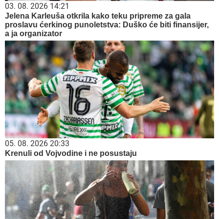
03. 08. 2026 14:21
Jelena Karleuša otkrila kako teku pripreme za gala
proslavu ćerkinog punoletstva: Duško će biti finansijer,
a ja organizator
05. 08. 2026 20:33
Krenuli od Vojvodine i ne posustaju