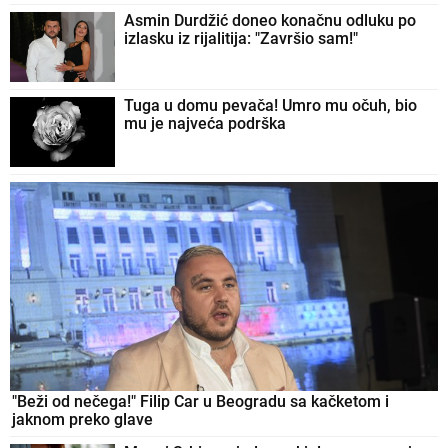
Asmin Durdžić doneo konačnu odluku po
izlasku iz rijalitija: "Završio sam!"
Tuga u domu pevača! Umro mu očuh, bio
mu je najveća podrška
"Beži od nečega!" Filip Car u Beogradu sa kačketom i
jaknom preko glave