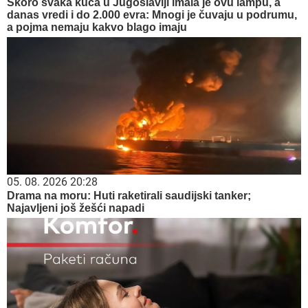
Skoro svaka kuća u Jugoslaviji imala je ovu lampu, a
danas vredi i do 2.000 evra: Mnogi je čuvaju u podrumu,
a pojma nemaju kakvo blago imaju
05. 08. 2026 20:28
Drama na moru: Huti raketirali saudijski tanker;
Najavljeni još žešći napadi