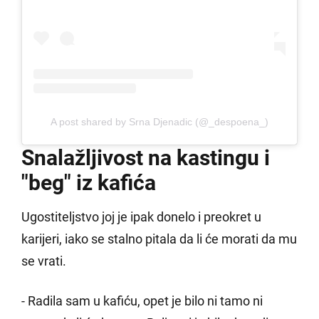
A post shared by Srna Djenadic (@_despoena_)
Snalažljivost na kastingu i
"beg" iz kafića
Ugostiteljstvo joj je ipak donelo i preokret u
karijeri, iako se stalno pitala da li će morati da mu
se vrati.
- Radila sam u kafiću, opet je bilo ni tamo ni