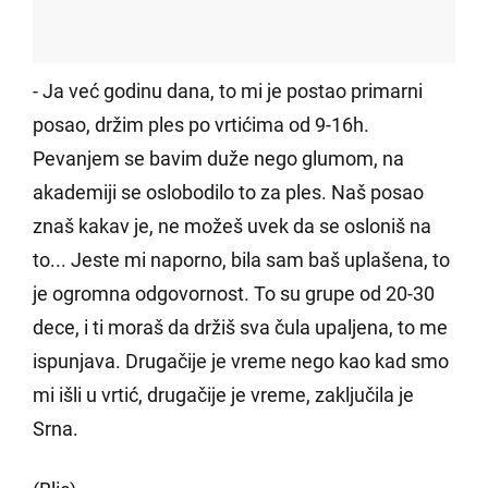
- Ja već godinu dana, to mi je postao primarni
posao, držim ples po vrtićima od 9-16h.
Pevanjem se bavim duže nego glumom, na
akademiji se oslobodilo to za ples. Naš posao
znaš kakav je, ne možeš uvek da se osloniš na
to... Jeste mi naporno, bila sam baš uplašena, to
je ogromna odgovornost. To su grupe od 20-30
dece, i ti moraš da držiš sva čula upaljena, to me
ispunjava. Drugačije je vreme nego kao kad smo
mi išli u vrtić, drugačije je vreme, zaključila je
Srna.