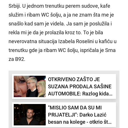
Srbiji. U jednom trenutku perem sudove, kafe
služim i ribam WC šolju, a ja ne znam šta me je
snašlo kad sam je videla. Ja sam je poslužila i
rekla mi je da je prolazila kroz to. To je bila
neverovatna situacija Izabela Roselini u kafiću u
trenutku gde ja ribam WC šolju, ispričala je Srna
za B92.
OTKRIVENO ZAŠTO JE
SUZANA PRODALA SAŠINE
AUTOMOBILE: Razlog kida
dušu
"MISLIO SAM DA SU MI
PRIJATELJI": Darko Lazić
besan na kolege - otkrio šta