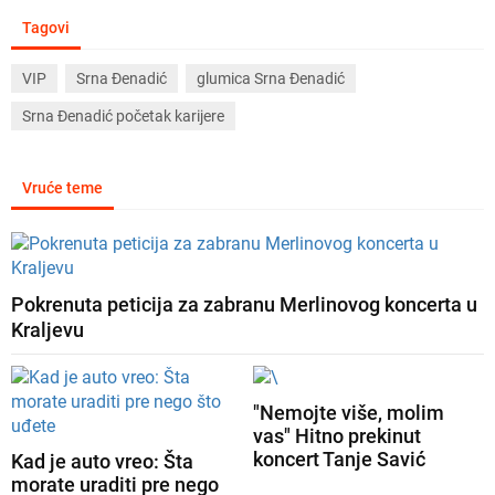
Tagovi
VIP
Srna Đenadić
glumica Srna Đenadić
Srna Đenadić početak karijere
Vruće teme
Pokrenuta peticija za zabranu Merlinovog koncerta u
Kraljevu
"Nemojte više, molim
vas" Hitno prekinut
koncert Tanje Savić
Kad je auto vreo: Šta
morate uraditi pre nego