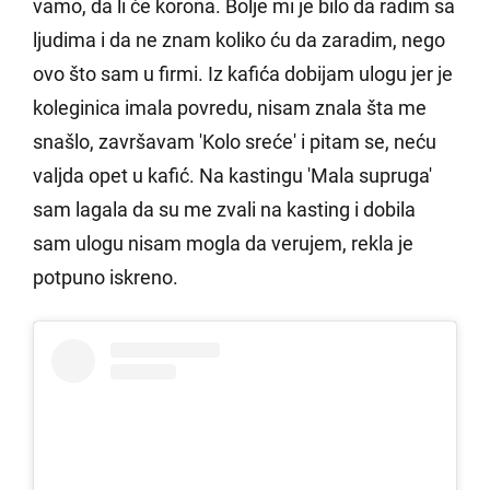
vamo, da li će korona. Bolje mi je bilo da radim sa
ljudima i da ne znam koliko ću da zaradim, nego
ovo što sam u firmi. Iz kafića dobijam ulogu jer je
koleginica imala povredu, nisam znala šta me
snašlo, završavam 'Kolo sreće' i pitam se, neću
valjda opet u kafić. Na kastingu 'Mala supruga'
sam lagala da su me zvali na kasting i dobila
sam ulogu nisam mogla da verujem, rekla je
potpuno iskreno.