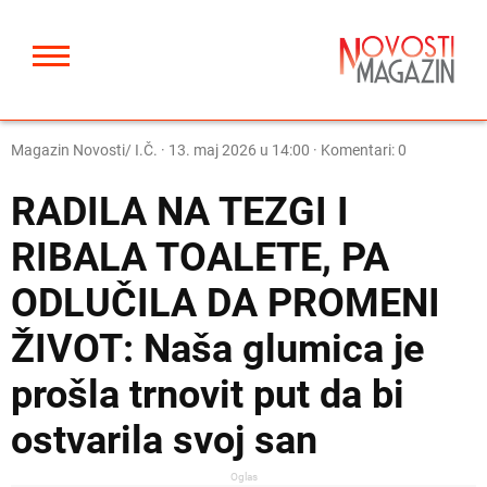
Magazin Novosti/ I.Č.
·
13. maj 2026 u 14:00
· Komentari: 0
RADILA NA TEZGI I
RIBALA TOALETE, PA
ODLUČILA DA PROMENI
ŽIVOT: Naša glumica je
prošla trnovit put da bi
ostvarila svoj san
Oglas