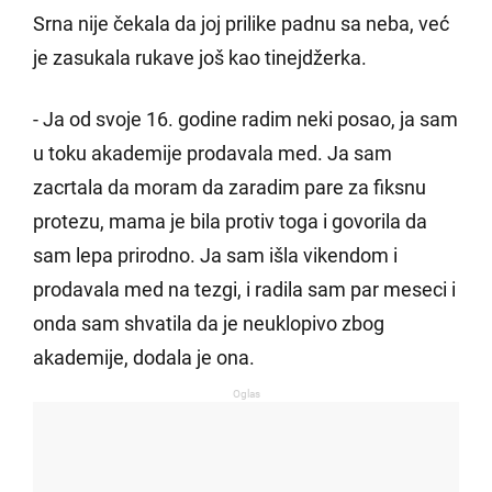
Srna nije čekala da joj prilike padnu sa neba, već
je zasukala rukave još kao tinejdžerka.
- Ja od svoje 16. godine radim neki posao, ja sam
u toku akademije prodavala med. Ja sam
zacrtala da moram da zaradim pare za fiksnu
protezu, mama je bila protiv toga i govorila da
sam lepa prirodno. Ja sam išla vikendom i
prodavala med na tezgi, i radila sam par meseci i
onda sam shvatila da je neuklopivo zbog
akademije, dodala je ona.
Oglas