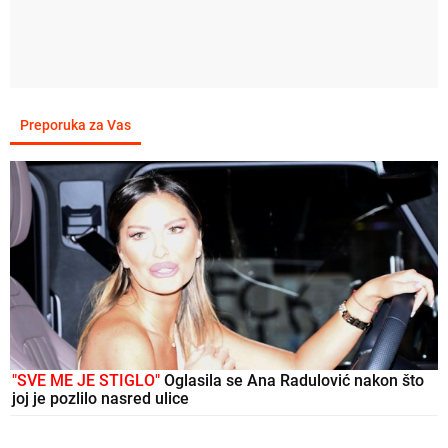
Preporuka za Vas
"SVE ME JE STIGLO"
Oglasila se Ana Radulović nakon što
joj je pozlilo nasred ulice