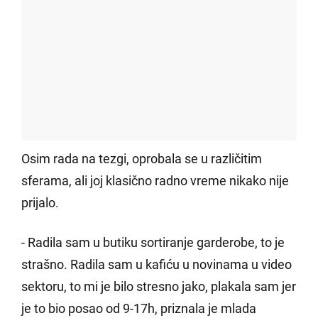
Osim rada na tezgi, oprobala se u različitim
sferama, ali joj klasično radno vreme nikako nije
prijalo.
- Radila sam u butiku sortiranje garderobe, to je
strašno. Radila sam u kafiću u novinama u video
sektoru, to mi je bilo stresno jako, plakala sam jer
je to bio posao od 9-17h, priznala je mlada