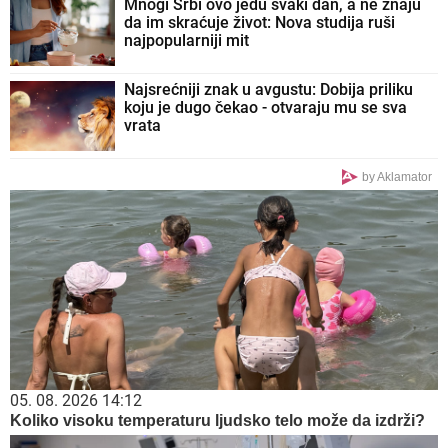
Mnogi Srbi ovo jedu svaki dan, a ne znaju
da im skraćuje život: Nova studija ruši
najpopularniji mit
Najsrećniji znak u avgustu: Dobija priliku
koju je dugo čekao - otvaraju mu se sva
vrata
by Aklamator
05. 08. 2026 14:12
Koliko visoku temperaturu ljudsko telo može da izdrži?