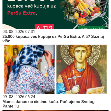
03. 08. 2026 07:31
25.000 kupaca već kupuje uz PerSu Extra. A ti? Saznaj
više
09. 08. 2026 06:24
Mame, danas ne čistimo kuću. Poštujemo Svetog
Panteliju