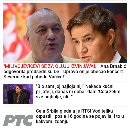
"MILIVOJEVIĆEVI SE ZA OLUJU IZVINJAVALI"
Ana Brnabić
odgovorila predsedniku DS: "Upravo on je obećao koncert
Severine kad pobede Vučića!"
"Bio sam joj najlojalniji" Nekada kućni
prijatelji, danas ni dobar dan: "Ceci želim
sve najbolje, ali..."
Cela Srbija gledala je RTS! Voditeljku
otpustili, posle 16 godina se pojavila, i to u
kakvom izdanju!