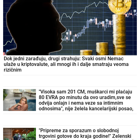
Dok jedni zarađuju, drugi strahuju: Svaki osmi Nemac
ulaže u kriptovalute, ali mnogi ih i dalje smatraju veoma
rizičnim
"Visoka sam 201 CM, muškarci mi plaćaju
80 EVRA po minutu da ovo uradim,sve se
odvija onlajn i nema veze sa intimnim
odnosima", nije želela kancelarijski posao,
odabrala bizarnu opciju - pare su vrh
ledenog brega
"Pripreme za sporazum o slobodnoj
trgovini gotove do kraja godine!" Zelenski