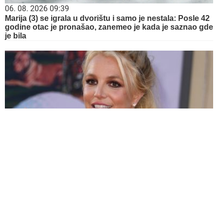
06. 08. 2026 09:39
Marija (3) se igrala u dvorištu i samo je nestala: Posle 42
godine otac je pronašao, zanemeo je kada je saznao gde
je bila
BRITNI SPIRS U NAJLIČNIJOJ IZJAVI DO SADA: "Žao
mi je zbog grešaka koje...