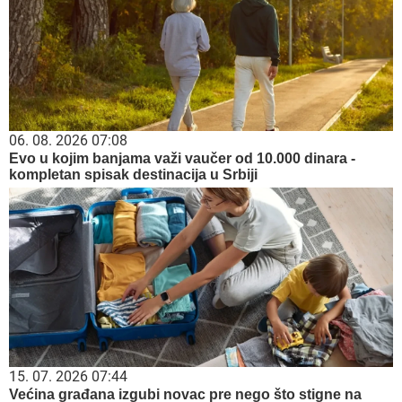
06. 08. 2026 07:08
Evo u kojim banjama važi vaučer od 10.000 dinara -
kompletan spisak destinacija u Srbiji
15. 07. 2026 07:44
Većina građana izgubi novac pre nego što stigne na