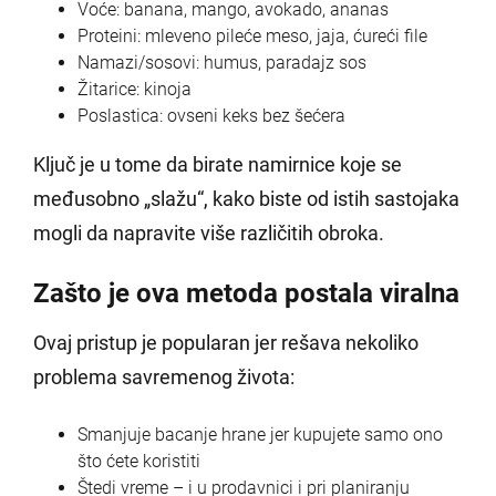
Voće: banana, mango, avokado, ananas
Proteini: mleveno pileće meso, jaja, ćureći file
Namazi/sosovi: humus, paradajz sos
Žitarice: kinoja
Poslastica: ovseni keks bez šećera
Ključ je u tome da birate namirnice koje se
međusobno „slažu“, kako biste od istih sastojaka
mogli da napravite više različitih obroka.
Zašto je ova metoda postala viralna
Ovaj pristup je popularan jer rešava nekoliko
problema savremenog života:
Smanjuje bacanje hrane jer kupujete samo ono
što ćete koristiti
Štedi vreme – i u prodavnici i pri planiranju