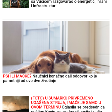
sa Vučićem razgovarao o energetici, hrani
i infrastrukturi
PSI ILI MAČKE?
Naučnici konačno dali odgovor ko je
pametniji od ove dve životinje
(FOTO) U ŠUMARKU PRIVREMENO
UGAŠENA STRUJA, IMAĆE JE SAMO U
OVOM TERMINU
Oglasila se predsednica
opštine Kovin, vanredna situacija i dalje