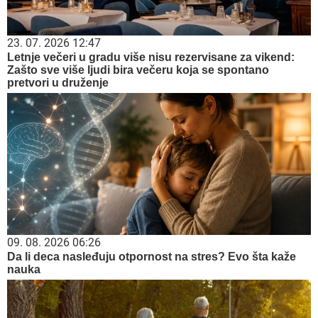
23. 07. 2026 12:47
Letnje večeri u gradu više nisu rezervisane za vikend:
Zašto sve više ljudi bira večeru koja se spontano
pretvori u druženje
09. 08. 2026 06:26
Da li deca nasleđuju otpornost na stres? Evo šta kaže
nauka