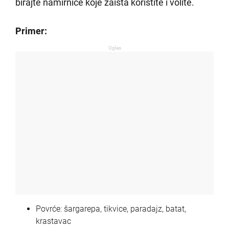
birajte namirnice koje zaista koristite i volite.
Primer:
Oglas
Povrće: šargarepa, tikvice, paradajz, batat,
krastavac