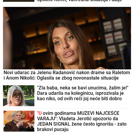
na snazi: "Još je jako ozbiljno"
Novi udarac za Jelenu Radanović nakon drame sa Raletom
i Anom Nikolić: Oglasila se zbog novonastale situacije
"Zla baba, neka se bavi unucima, žalim je!"
Dara udarila na koleginicu, isprozivala je
kao niko, od ovih reči joj neće biti dobro
"U
ovim godinama MUŽEVI NAJČEŠĆE
VARAJU": Vladeta Jerotić upozorio da
JEDAN SIGNAL žene često ignorišu - zato
brakovi pucaju