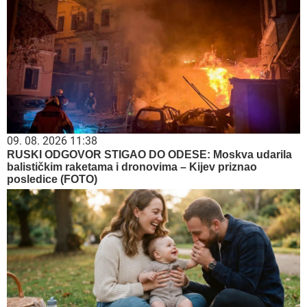
09. 08. 2026 11:38
RUSKI ODGOVOR STIGAO DO ODESE: Moskva udarila
balističkim raketama i dronovima – Kijev priznao
posledice (FOTO)