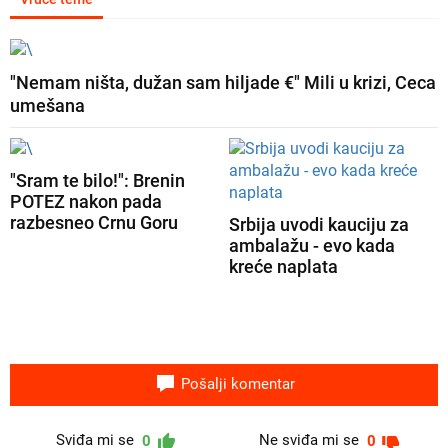
"Nemam ništa, dužan sam hiljade €" Mili u krizi, Ceca
umešana
"Sram te bilo!": Brenin
POTEZ nakon pada
razbesneo Crnu Goru
Srbija uvodi kauciju za
ambalažu - evo kada
kreće naplata
Pošalji komentar
Sviđa mi se
Ne sviđa mi se
0
0