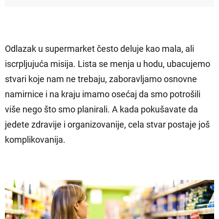
Odlazak u supermarket često deluje kao mala, ali
iscrpljujuća misija. Lista se menja u hodu, ubacujemo
stvari koje nam ne trebaju, zaboravljamo osnovne
namirnice i na kraju imamo osećaj da smo potrošili
više nego što smo planirali. A kada pokušavate da
jedete zdravije i organizovanije, cela stvar postaje još
komplikovanija.