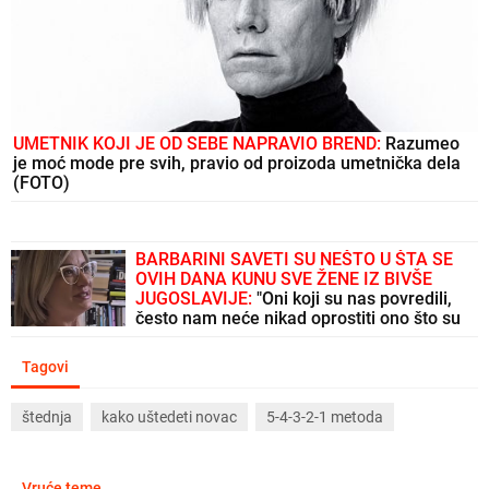
UMETNIK KOJI JE OD SEBE NAPRAVIO BREND:
Razumeo
je moć mode pre svih, pravio od proizoda umetnička dela
(FOTO)
BARBARINI SAVETI SU NEŠTO U ŠTA SE
OVIH DANA KUNU SVE ŽENE IZ BIVŠE
JUGOSLAVIJE:
"Oni koji su nas povredili,
često nam neće nikad oprostiti ono što su
nam oni sami učinili"
Tagovi
štednja
kako uštedeti novac
5-4-3-2-1 metoda
Vruće teme