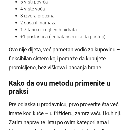
5 vrsti povrća
4 vrste voća
3 izvora proteina
2 sosa ili namaza
1 žitarica ili ugljenih hidrata
+1 poslastica (jer balans mora da postoji)
Ovo nije dijeta, već pametan vodič za kupovinu –
fleksibilan sistem koji pomaže da kupujete
promišljeno, bez viškova i bacanja hrane.
Kako da ovu metodu primenite u
praksi
Pre odlaska u prodavnicu, prvo proverite šta već
imate kod kuće – u frižideru, zamrzivaču i kuhinji.
Zatim napravite listu po ovim kategorijama i