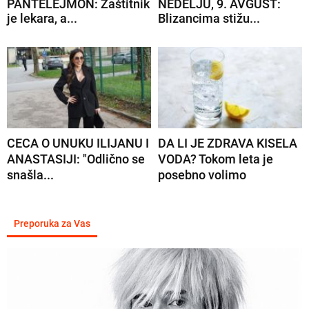
PANTELEJMON: Zaštitnik
NEDELJU, 9. AVGUST:
je lekara, a...
Blizancima stižu...
CECA O UNUKU ILIJANU I
DA LI JE ZDRAVA KISELA
ANASTASIJI: "Odlično se
VODA? Tokom leta je
snašla...
posebno volimo
Preporuka za Vas