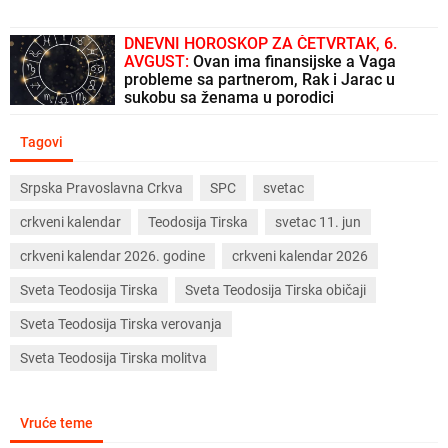
DNEVNI HOROSKOP ZA ČETVRTAK, 6.
AVGUST:
Ovan ima finansijske a Vaga
probleme sa partnerom, Rak i Jarac u
sukobu sa ženama u porodici
Tagovi
Srpska Pravoslavna Crkva
SPC
svetac
crkveni kalendar
Teodosija Tirska
svetac 11. jun
crkveni kalendar 2026. godine
crkveni kalendar 2026
Sveta Teodosija Tirska
Sveta Teodosija Tirska običaji
Sveta Teodosija Tirska verovanja
Sveta Teodosija Tirska molitva
Vruće teme