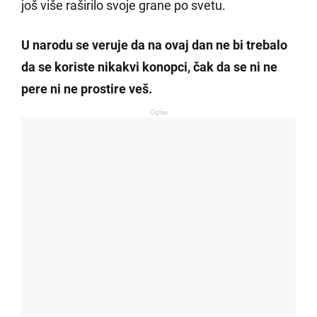
još više raširilo svoje grane po svetu.
U narodu se veruje da na ovaj dan ne bi trebalo
da se koriste nikakvi konopci, čak da se ni ne
pere ni ne prostire veš.
Oglas