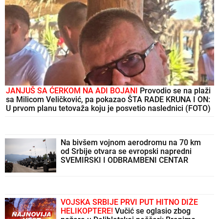
JANJUŠ SA ĆERKOM NA ADI BOJANI
Provodio se na plaži
sa Milicom Veličković, pa pokazao ŠTA RADE KRUNA I ON:
U prvom planu tetovaža koju je posvetio naslednici (FOTO)
Na bivšem vojnom aerodromu na 70 km
od Srbije otvara se evropski napredni
SVEMIRSKI I ODBRAMBENI CENTAR
VOJSKA SRBIJE PRVI PUT HITNO DIŽE
HELIKOPTERE!
Vučić se oglasio zbog