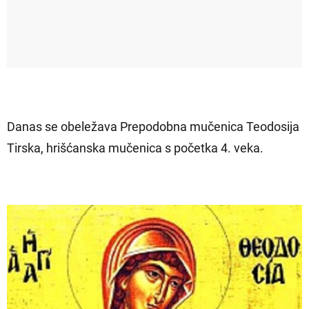
Danas se obeležava Prepodobna mučenica Teodosija
Tirska, hrišćanska mučenica s početka 4. veka.