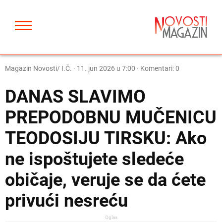
Magazin Novosti/ I.Č.
·
11. jun 2026 u 7:00
· Komentari: 0
DANAS SLAVIMO
PREPODOBNU MUČENICU
TEODOSIJU TIRSKU: Ako
ne ispoštujete sledeće
običaje, veruje se da ćete
privući nesreću
Oglas