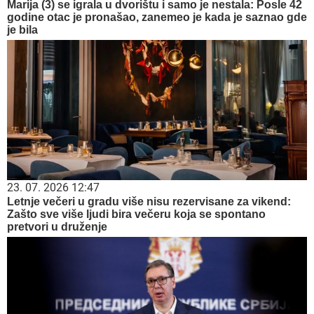
Marija (3) se igrala u dvorištu i samo je nestala: Posle 42
godine otac je pronašao, zanemeo je kada je saznao gde
je bila
23. 07. 2026 12:47
Letnje večeri u gradu više nisu rezervisane za vikend:
Zašto sve više ljudi bira večeru koja se spontano
pretvori u druženje