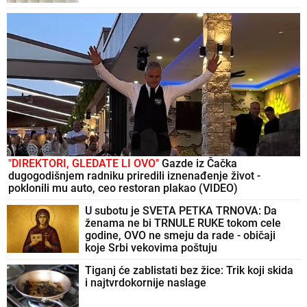
"DIREKTORI, GLEDATE LI OVO"
Gazde iz Čačka
dugogodišnjem radniku priredili iznenađenje život -
poklonili mu auto, ceo restoran plakao (VIDEO)
U subotu je SVETA PETKA TRNOVA: Da
ženama ne bi TRNULE RUKE tokom cele
godine, OVO ne smeju da rade - običaji
koje Srbi vekovima poštuju
Tiganj će zablistati bez žice: Trik koji skida
i najtvrdokornije naslage