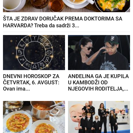
ŠTA JE ZDRAV DORUČAK PREMA DOKTORIMA SA
HARVARDA? Treba da sadrži 3...
DNEVNI HOROSKOP ZA
ANĐELINA GA JE KUPILA
ČETVRTAK, 6. AVGUST:
U KAMBODŽI OD
Ovan ima...
NJEGOVIH RODITELJA,...