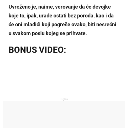
Uvreženo je, naime, verovanje da će devojke
koje to, ipak, urade ostati bez poroda, kao i da
će oni mladići koji pogreše ovako, biti nesrećni
u svakom poslu kojeg se prihvate.
BONUS VIDEO:
Oglas