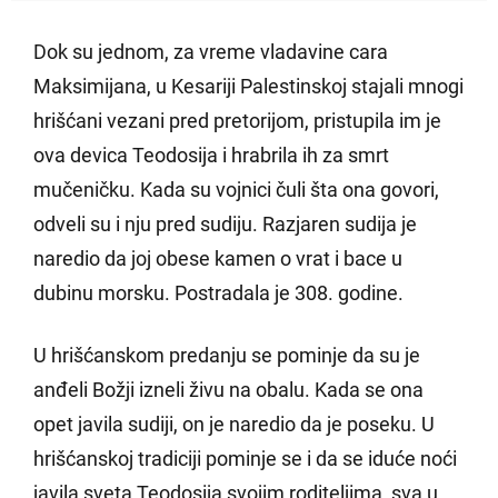
Dok su jednom, za vreme vladavine cara
Maksimijana, u Kesariji Palestinskoj stajali mnogi
hrišćani vezani pred pretorijom, pristupila im je
ova devica Teodosija i hrabrila ih za smrt
mučeničku. Kada su vojnici čuli šta ona govori,
odveli su i nju pred sudiju. Razjaren sudija je
naredio da joj obese kamen o vrat i bace u
dubinu morsku. Postradala je 308. godine.
U hrišćanskom predanju se pominje da su je
anđeli Božji izneli živu na obalu. Kada se ona
opet javila sudiji, on je naredio da je poseku. U
hrišćanskoj tradiciji pominje se i da se iduće noći
javila sveta Teodosija svojim roditeljima, sva u