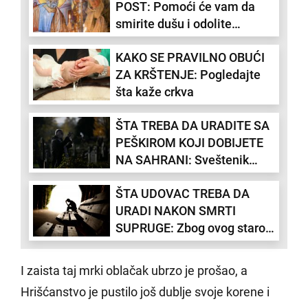
POST: Pomoći će vam da
smirite dušu i odolite
iskušenjima
KAKO SE PRAVILNO OBUĆI
ZA KRŠTENJE: Pogledajte
šta kaže crkva
ŠTA TREBA DA URADITE SA
PEŠKIROM KOJI DOBIJETE
NA SAHRANI: Sveštenik
rešio nedoumicu
ŠTA UDOVAC TREBA DA
URADI NAKON SMRTI
SUPRUGE: Zbog ovog starog
srpskog običaja su svi
plakali
I zaista taj mrki oblačak ubrzo je prošao, a
Hrišćanstvo je pustilo još dublje svoje korene i