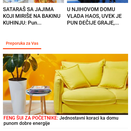
SATARAŠ SA JAJIMA
U NJIHOVOM DOMU
KOJI MIRIŠE NA BAKINU
VLADA HAOS, UVEK JE
KUHINJU: Pun...
PUN DEČIJE GRAJE,...
Preporuka za Vas
FENG ŠUI ZA POČETNIKE:
Jednostavni koraci ka domu
punom dobre energije