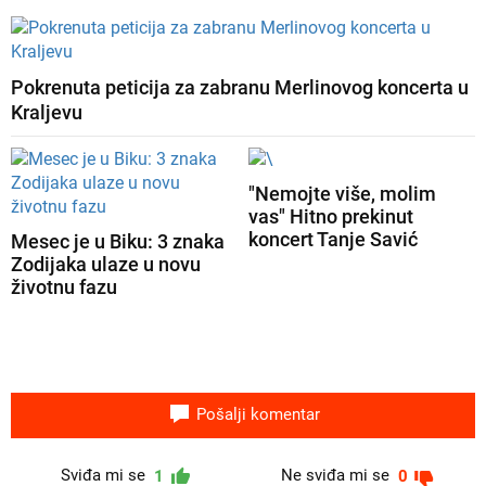
Pokrenuta peticija za zabranu Merlinovog koncerta u
Kraljevu
"Nemojte više, molim
vas" Hitno prekinut
koncert Tanje Savić
Mesec je u Biku: 3 znaka
Zodijaka ulaze u novu
životnu fazu
Pošalji komentar
Sviđa mi se
Ne sviđa mi se
1
0