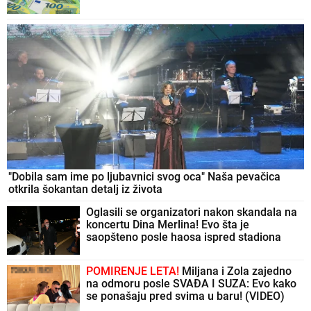
"Dobila sam ime po ljubavnici svog oca" Naša pevačica
otkrila šokantan detalj iz života
Oglasili se organizatori nakon skandala na
koncertu Dina Merlina! Evo šta je
saopšteno posle haosa ispred stadiona
POMIRENJE LETA!
Miljana i Zola zajedno
na odmoru posle SVAĐA I SUZA: Evo kako
se ponašaju pred svima u baru! (VIDEO)