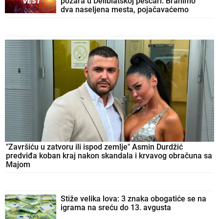
požara u Deliblatskoj peščari: Branimo
dva naseljena mesta, pojačavaćemo
prisustvo ako bude potrebno
"Završiću u zatvoru ili ispod zemlje" Asmin Durdžić
predviđa koban kraj nakon skandala i krvavog obračuna sa
Majom
Stiže velika lova: 3 znaka obogatiće se na
igrama na sreću do 13. avgusta