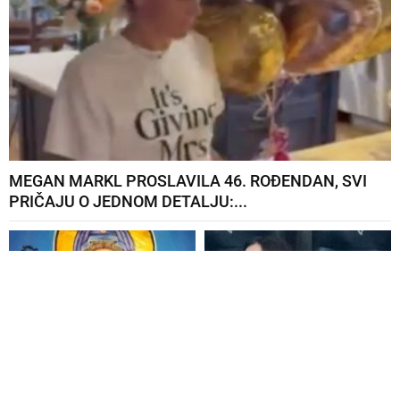
MEGAN MARKL PROSLAVILA 46. ROĐENDAN, SVI
PRIČAJU O JEDNOM DETALJU:...
U SUBOTU SLAVIMO
ŠEĆKA SE PO
SVETU PETKU TRNOVI:
LUKSUZNOJ JAHTI U
Ako uradite ove 2...
PROVIDNOM BIKINIJU: