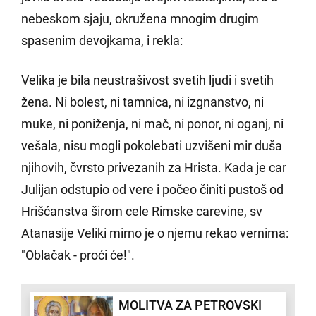
nebeskom sjaju, okružena mnogim drugim
spasenim devojkama, i rekla:
Velika je bila neustrašivost svetih ljudi i svetih
žena. Ni bolest, ni tamnica, ni izgnanstvo, ni
muke, ni poniženja, ni mač, ni ponor, ni oganj, ni
vešala, nisu mogli pokolebati uzvišeni mir duša
njihovih, čvrsto privezanih za Hrista. Kada je car
Julijan odstupio od vere i počeo činiti pustoš od
Hrišćanstva širom cele Rimske carevine, sv
Atanasije Veliki mirno je o njemu rekao vernima:
"Oblačak - proći će!".
MOLITVA ZA PETROVSKI