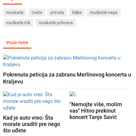
muskatle
cveće
priroda
biljke
muškatle nega
muškatle trik
muškatle prihrana
Vruće teme
Pokrenuta peticija za zabranu Merlinovog koncerta u
Kraljevu
"Nemojte više, molim
vas" Hitno prekinut
koncert Tanje Savić
Kad je auto vreo: Šta
morate uraditi pre nego
što uđete