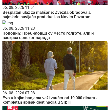
06. 08. 2026 11:51
Besplatan ulaz za mališane: Zvezda obradovala
najmlađe navijače pred duel sa Novim Pazarom
06. 08. 2026 11:23
Поповић: Пребиловци су место голготе, али и
васкрса српског народа
06. 08. 2026 07:08
Evo u kojim banjama važi vaučer od 10.000 dinara -
kompletan spisak destinacija u Srbiji