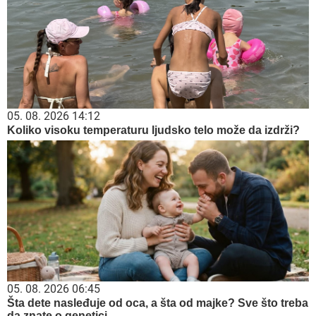
05. 08. 2026 14:12
Koliko visoku temperaturu ljudsko telo može da izdrži?
05. 08. 2026 06:45
Šta dete nasleđuje od oca, a šta od majke? Sve što treba
da znate o genetici