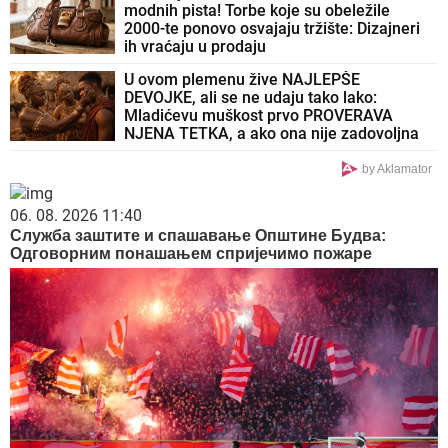
modnih pista! Torbe koje su obeležile
2000-te ponovo osvajaju tržište: Dizajneri
ih vraćaju u prodaju
U ovom plemenu žive NAJLEPŠE
DEVOJKE, ali se ne udaju tako lako:
Mladićevu muškost prvo PROVERAVA
NJENA TETKA, a ako ona nije zadovoljna
sledi SUROVA KAZNA
by Aklamator
06. 08. 2026 11:40
Служба заштите и спашавање Општине Будва:
Одговорним понашањем спријечимо пожаре