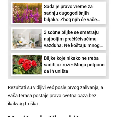
zdrav i bujan rast
Sada je pravo vreme za
sadnju dugogodišnjih
biljaka: Zbog njih će vaše
dvorište izgledati
3 sobne biljke se smatraju
neverovatno
najboljim prečišćivačima
vazduha: Ne koštaju mnogo i
krase prostor
Biljke koje nikako ne treba
saditi uz ruže: Mogu potpuno
da ih unište
Rezultati su vidljivi već posle prvog zalivanja, a
vaša terasa postaje prava cvetna oaza bez
ikakvog troška.