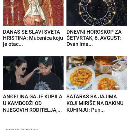
DANAS SE SLAVI SVETA
DNEVNI HOROSKOP ZA
HRISTINA: Mučenica koju
ČETVRTAK, 6. AVGUST:
je otac...
Ovan ima...
ANĐELINA GA JE KUPILA
SATARAŠ SA JAJIMA
U KAMBODŽI OD
KOJI MIRIŠE NA BAKINU
NJEGOVIH RODITELJA,...
KUHINJU: Pun...