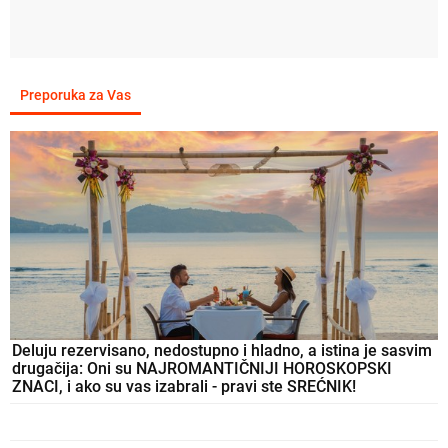
Preporuka za Vas
Deluju rezervisano, nedostupno i hladno, a istina je sasvim
drugačija: Oni su NAJROMANTIČNIJI HOROSKOPSKI
ZNACI, i ako su vas izabrali - pravi ste SREĆNIK!