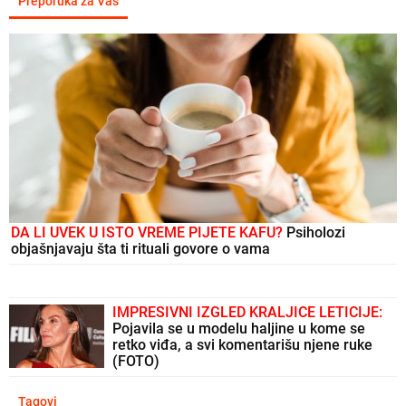
Preporuka za Vas
DA LI UVEK U ISTO VREME PIJETE KAFU?
Psiholozi
objašnjavaju šta ti rituali govore o vama
IMPRESIVNI IZGLED KRALJICE LETICIJE:
Pojavila se u modelu haljine u kome se
retko viđa, a svi komentarišu njene ruke
(FOTO)
Tagovi