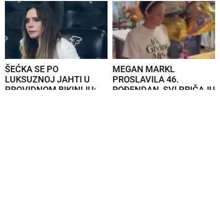
ŠEĆKA SE PO
MEGAN MARKL
LUKSUZNOJ JAHTI U
PROSLAVILA 46.
PROVIDNOM BIKINIJU:
ROĐENDAN, SVI PRIČAJU
Ceo...
O...
Povezane vesti