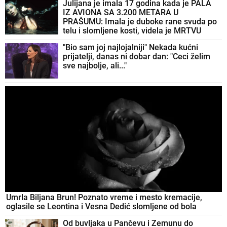
Julijana je imala 17 godina kada je PALA
IZ AVIONA SA 3.200 METARA U
PRAŠUMU: Imala je duboke rane svuda po
telu i slomljene kosti, videla je MRTVU
MAJKU, ali nije želela da se preda
"Bio sam joj najlojalniji" Nekada kućni
prijatelji, danas ni dobar dan: "Ceci želim
sve najbolje, ali..."
Umrla Biljana Brun! Poznato vreme i mesto kremacije,
oglasile se Leontina i Vesna Dedić slomljene od bola
Od buvljaka u Pančevu i Zemunu do