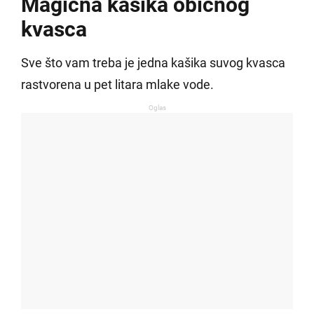
Magična kašika običnog
kvasca
Sve što vam treba je jedna kašika suvog kvasca
rastvorena u pet litara mlake vode.
Oglas