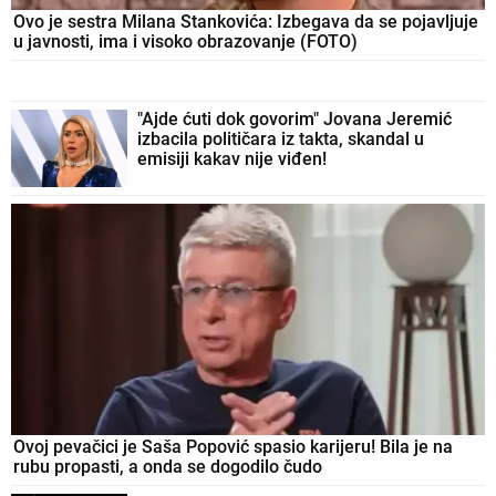
Ovo je sestra Milana Stankovića: Izbegava da se pojavljuje
u javnosti, ima i visoko obrazovanje (FOTO)
"Ajde ćuti dok govorim" Jovana Jeremić
izbacila političara iz takta, skandal u
emisiji kakav nije viđen!
Ovoj pevačici je Saša Popović spasio karijeru! Bila je na
rubu propasti, a onda se dogodilo čudo