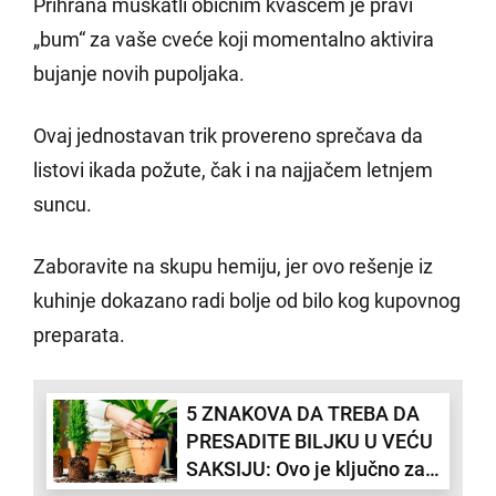
Prihrana muškatli običnim kvascem je pravi
„bum“ za vaše cveće koji momentalno aktivira
bujanje novih pupoljaka.
Ovaj jednostavan trik provereno sprečava da
listovi ikada požute, čak i na najjačem letnjem
suncu.
Zaboravite na skupu hemiju, jer ovo rešenje iz
kuhinje dokazano radi bolje od bilo kog kupovnog
preparata.
5 ZNAKOVA DA TREBA DA
PRESADITE BILJKU U VEĆU
SAKSIJU: Ovo je ključno za