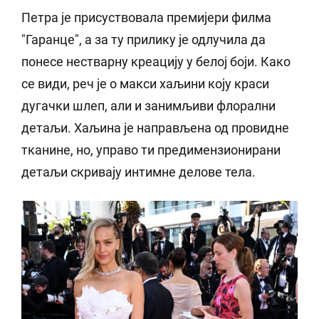
Петра је присуствовала премијери филма
"Гаранце", а за ту прилику је одлучила да
понесе нестварну креацију у белој боји. Како
се види, реч је о макси хаљини коју краси
дугачки шлеп, али и занимљиви флорални
детаљи. Хаљина је направљена од провидне
тканине, но, управо ти предимензионирани
детаљи скривају интимне делове тела.