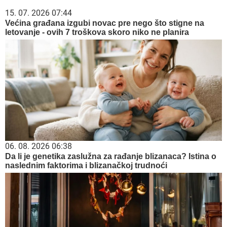
15. 07. 2026 07:44
Većina građana izgubi novac pre nego što stigne na
letovanje - ovih 7 troškova skoro niko ne planira
06. 08. 2026 06:38
Da li je genetika zaslužna za rađanje blizanaca? Istina o
naslednim faktorima i blizanačkoj trudnoći