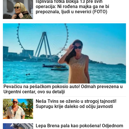
Isplivala fotka Bokija 13 pre svih
operacija: Ni rođena majka ga ne bi
prepoznala, ljudi u neverici (FOTO)
Pevačicu na pešačkom pokosio auto! Odmah prevezena u
Urgentni centar, ovo su detalji
Neša Tvins se oženio u strogoj tajnosti!
Suprugu krije daleko od očiju javnosti
Lepa Brena pala kao pokošena! Odjednom