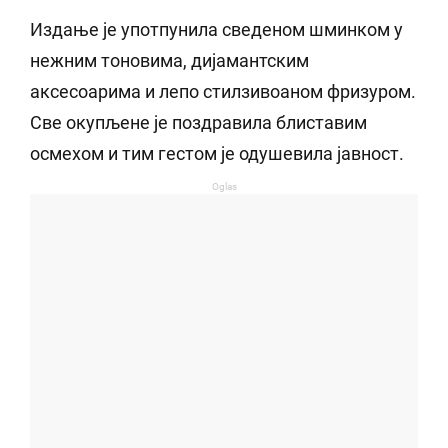
Издање је употпунила сведеном шминком у
нежним тоновима, дијамантским
аксесоарима и лепо стилзивоаном фризуром.
Све окупљене је поздравила блиставим
осмехом и тим гестом је одушевила јавност.
Oglas