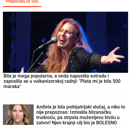
Preporuka za Vas
Bila je mega popularna, a onda napustila estradu i
zaposlila se u vulkanizerskoj radnji: "Plata mi je bila 500
maraka"
Anđela je bila psihijatrijski slučaj, a niko to
nije prepoznao: Izmislila blizanačku
trudnoću, pa strpala muževljevu bivšu u
zatvor! Njen krajnji cilj bio je BOLESNO
JEZIV