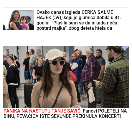
Ovako danas izgleda ĆERKA SALME
HAJEK (59), koju je glumica dobila u 41.
godini: "Plašila sam se da nikada neću
postati majka", zbog deteta htela da
napusti glumu, a danas je Valentina njena
najveća kritičarka
PANIKA NA NASTUPU TANJE SAVIĆ:
Fanovi POLETELI NA
BINU, PEVAČICA ISTE SEKUNDE PREKINULA KONCERT!