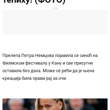
Oglas
Прелепа Петра Немцова појавила се синоћ на
Филмском фестивалу у Кану и све присутне
оставила без даха. Може се рећи да је њена
креација била прави рај за очи.