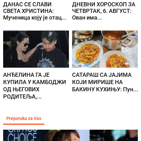
ДАНАС СЕ СЛАВИ
ДНЕВНИ ХОРОСКОП ЗА
СВЕТА ХРИСТИНА:
ЧЕТВРТАК, 6. АВГУСТ:
Мученица коју је отац...
Ован има...
АНЂЕЛИНА ГА ЈЕ
САТАРАШ СА ЈАЈИМА
КУПИЛА У КАМБОДЖИ
КОЈИ МИРИШЕ НА
ОД ЊЕГОВИХ
БАКИНУ КУХИЊУ: Пун...
РОДИТЕЉА,...
Preporuka za Vas