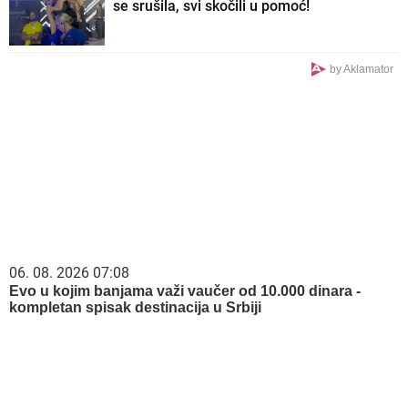
se srušila, svi skočili u pomoć!
by Aklamator
06. 08. 2026 07:08
Evo u kojim banjama važi vaučer od 10.000 dinara -
kompletan spisak destinacija u Srbiji