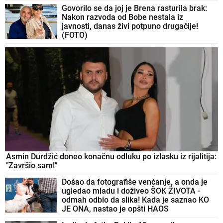
Govorilo se da joj je Brena rasturila brak:
Nakon razvoda od Bobe nestala iz
javnosti, danas živi potpuno drugačije!
(FOTO)
Asmin Durdžić doneo konačnu odluku po izlasku iz rijalitija:
"Završio sam!"
Došao da fotografiše venčanje, a onda je
ugledao mladu i doživeo ŠOK ŽIVOTA -
odmah odbio da slika! Kada je saznao KO
JE ONA, nastao je opšti HAOS