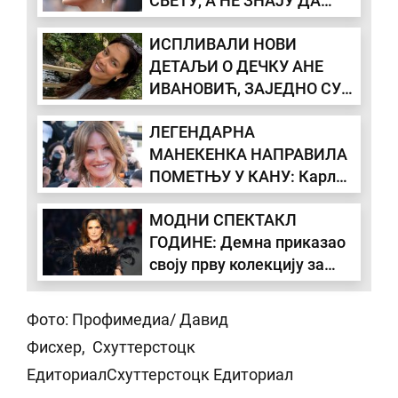
СВЕТУ, А НЕ ЗНАЈУ ДА
ПАТИ ОД НЕИЗЛЕЧИВЕ
ИСПЛИВАЛИ НОВИ
БОЛЕСТИ: Манекенка има
ДЕТАЉИ О ДЕЧКУ АНЕ
мајку из пакла која ју је
ИВАНОВИЋ, ЗАЈЕДНО СУ
терала да у 14. ради
ВЕЋ - 6 МЕСЕЦИ: "Решила
пластичне операције!
ЛЕГЕНДАРНА
да га не доводи у Србију"
МАНЕКЕНКА НАПРАВИЛА
ПОМЕТЊУ У КАНУ: Карла
Бруни обукла креацију за
МОДНИ СПЕКТАКЛ
какву мало ко има
ГОДИНЕ: Демна приказао
храбрости! (ФОТО)
своју прву колекцију за
Гучи, Синди Крафорд и
Парис Хилтон на писти!
Фото: Профимедиа/ Давид
(ФОТО, ВИДЕО)
Фисхер, Схуттерстоцк
ЕдиториалСхуттерстоцк Едиториал