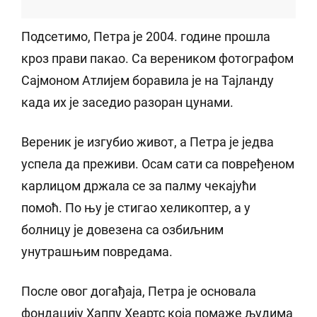
Подсетимо, Петра је 2004. године прошла
кроз прави пакао. Са вереником фотографом
Сајмоном Атлијем боравила је на Тајланду
када их је заседио разоран цунами.
Вереник је изгубио живот, а Петра је једва
успела да преживи. Осам сати са повређеном
карлицом држала се за палму чекајући
помоћ. По њу је стигао хеликоптер, а у
болницу је довезена са озбиљним
унутрашњим повредама.
После овог догађаја, Петра је основала
фондацију Хаппy Хеартс која помаже људима