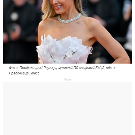
Фото: Профимедиа/ Реyнауд Јулиен/АПС-Медиас/АБАЦА, Абаца
ПрессАбаца Пресс
Oglas