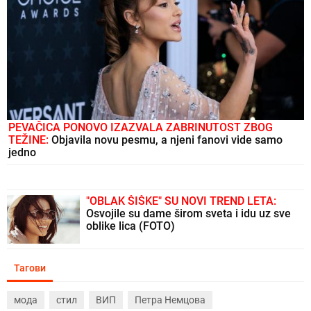
PEVAČICA PONOVO IZAZVALA ZABRINUTOST ZBOG
TEŽINE:
Objavila novu pesmu, a njeni fanovi vide samo
jedno
"OBLAK ŠIŠKE" SU NOVI TREND LETA:
Osvojile su dame širom sveta i idu uz sve
oblike lica (FOTO)
Тагови
мода
стил
ВИП
Петра Немцова