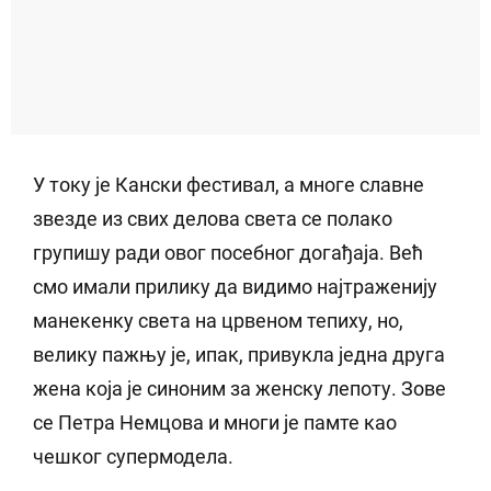
У току је Кански фестивал, а многе славне
звезде из свих делова света се полако
групишу ради овог посебног догађаја. Већ
смо имали прилику да видимо најтраженију
манекенку света на црвеном тепиху, но,
велику пажњу је, ипак, привукла једна друга
жена која је синоним за женску лепоту. Зове
се Петра Немцова и многи је памте као
чешког супермодела.