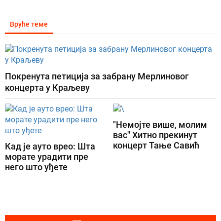
Вруће теме
Покренута петиција за забрану Мерлиновог
концерта у Краљеву
"Немојте више, молим
вас" Хитно прекинут
концерт Тање Савић
Кад је ауто врео: Шта
морате урадити пре
него што уђете