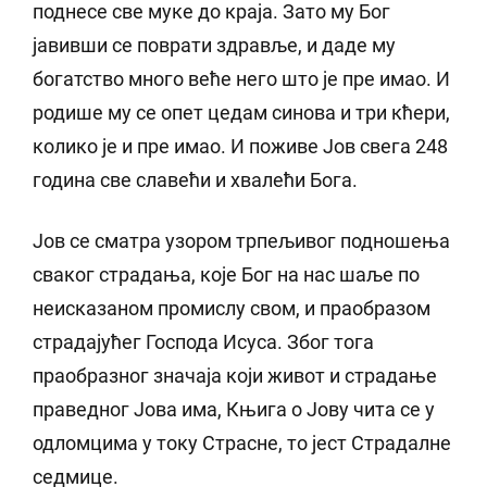
поднесе све муке до краја. Зато му Бог
јавивши се поврати здравље, и даде му
богатство много веће него што је пре имао. И
родише му се опет цедам синова и три кћери,
колико је и пре имао. И поживе Јов свега 248
година све славећи и хвалећи Бога.
Јов се сматра узором трпељивог подношења
сваког страдања, које Бог на нас шаље по
неисказаном промислу свом, и праобразом
страдајућег Господа Исуса. Због тога
праобразног значаја који живот и страдање
праведног Јова има, Књига о Јову чита се у
одломцима у току Страсне, то јест Страдалне
седмице.