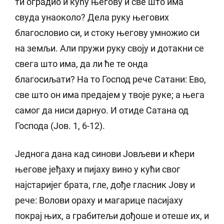
ти оградио и кућу његову и све што има
свуда унаоколо? Дела руку његових
благословио си, и стоку његову умножио си
на земљи. Али пружи руку своју и дотакни се
свега што има, да ли ће те онда
благосиљати? На то Господ рече Сатани: Ево,
све што он има предајем у твоје руке; а њега
самог да ниси дарнуо. И отиде Сатана од
Господа (Јов. 1, 6-12).
Једнога дана кад синови Јовљеви и кћери
његове јеђаху и пијаху вино у кући свог
најстаријег брата, гле, дође гласник Јову и
рече: Волови ораху и магарице пасијаху
покрај њих, а грабитељи дођоше и отеше их, и