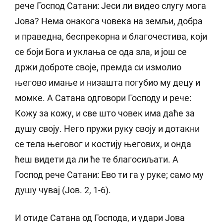
рече Господ Сатани: Јеси ли видео слугу мога
Јова? Нема онакога човека на земљи, добра
и праведна, беспрекорна и благочестива, који
се боји Бога и уклања се ода зла, и још се
држи доброте своје, премда си измолио
његово имање и низашта погубио му децу и
момке. А Сатана одговори Господу и рече:
Кожу за кожу, и све што човек има даће за
душу своју. Него пружи руку своју и дотакни
се тела његовог и костију његових, и онда
ћеш видети да ли ће те благосиљати. А
Господ рече Сатани: Ево ти га у руке; само му
душу чувај (Јов. 2, 1-6).
И отиде Сатана од Господа, и удари Јова