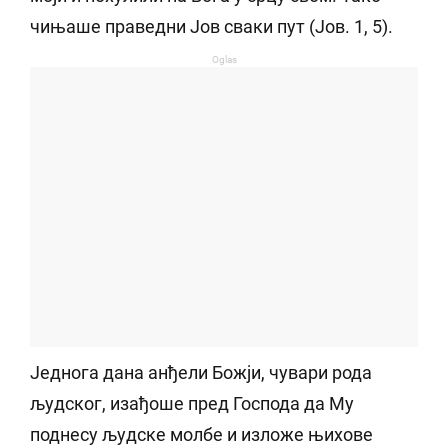
чињаше праведни Јов сваки пут (Јов. 1, 5).
Oglas
Једнога дана анђели Божји, чувари рода
људског, изађоше пред Господа да Му
поднесу људске молбе и изложе њихове