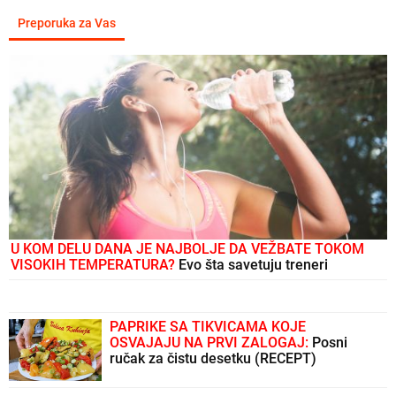
Preporuka za Vas
U KOM DELU DANA JE NAJBOLJE DA VEŽBATE TOKOM
VISOKIH TEMPERATURA?
Evo šta savetuju treneri
PAPRIKE SA TIKVICAMA KOJE
OSVAJAJU NA PRVI ZALOGAJ:
Posni
ručak za čistu desetku (RECEPT)