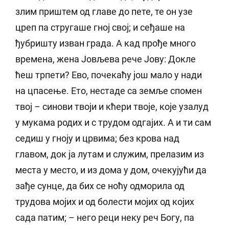
злим приштем од главе до пете, те он узе
цреп па стругаше гној свој; и сеђаше на
ђубришту изван града. А кад прође много
времена, жена Јовљева рече Јову: Докле
ћеш трпети? Ево, почекаћу још мало у нади
на цпасење. Ето, нестаде са земље спомен
твој – синови твоји и кћери твоје, које узалуд
у мукама родих и с трудом одгајих. А и ти сам
седиш у гноју и црвима; без крова над
главом, док ја лутам и служим, прелазим из
места у место, и из дома у дом, очекујући да
зађе сунце, да бих се ноћу одморила од
трудова мојих и од болести мојих од којих
сада патим; – него реци неку реч Богу, па