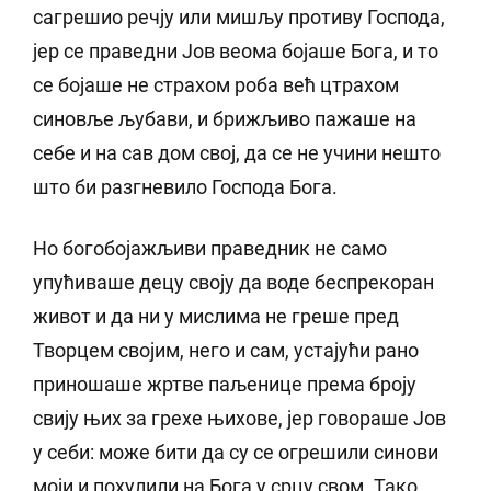
сагрешио речју или мишљу противу Господа,
јер се праведни Јов веома бојаше Бога, и то
се бојаше не страхом роба већ цтрахом
синовље љубави, и брижљиво пажаше на
себе и на сав дом свој, да се не учини нешто
што би разгневило Господа Бога.
Но богобојажљиви праведник не само
упућиваше децу своју да воде беспрекоран
живот и да ни у мислима не греше пред
Творцем својим, него и сам, устајући рано
приношаше жртве паљенице према броју
свију њих за грехе њихове, јер говораше Јов
у себи: може бити да су се огрешили синови
моји и похулили на Бога у срцу свом. Тако