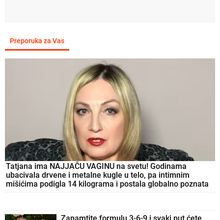
Preporuka za Vas
Tatjana ima NAJJAČU VAGINU na svetu! Godinama
ubacivala drvene i metalne kugle u telo, pa intimnim
mišićima podigla 14 kilograma i postala globalno poznata
Zapamtite formulu 3-6-9 i svaki put ćete