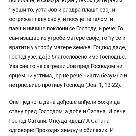
погибоше; и само ја један утекох да ти јавим.
Чувши то, уста Јов и раздра плашт свој, и
остриже главу своју, и посу је пепелом, и
павши ничице поклони се Господу, и рече: Го
сам изашао из утробе матере своје, го ћу се и
вратити у утробу матере земље. Гоцпод даде,
Господ узе; да је благословено име Господње.
Уза све то не сагреши Јов пред Господом ни
срцем ни устима, јер не рече ништа безумно и
нетрпељиво противу Господа (Јов. 1, 13-22).
Опет једнога дана дођоше анђели Божји да
стану пред Господом; а дође и Сатана. И рече
Господ Сатани: Откуда идеш? А Сатана
одговори: Проходих земљу и обилазих. И