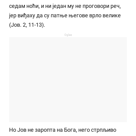
седам ноћи, и ни један му не проговори реч,
јер виђаху да су патње његове врло велике
(Јов. 2, 11-13).
Oglas
Но Јов не заропта на Бога, него стрпљиво