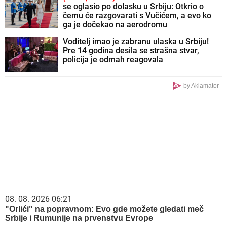
se oglasio po dolasku u Srbiju: Otkrio o
čemu će razgovarati s Vučićem, a evo ko
ga je dočekao na aerodromu
Voditelj imao je zabranu ulaska u Srbiju!
Pre 14 godina desila se strašna stvar,
policija je odmah reagovala
by Aklamator
08. 08. 2026 06:21
"Orlići" na popravnom: Evo gde možete gledati meč
Srbije i Rumunije na prvenstvu Evrope