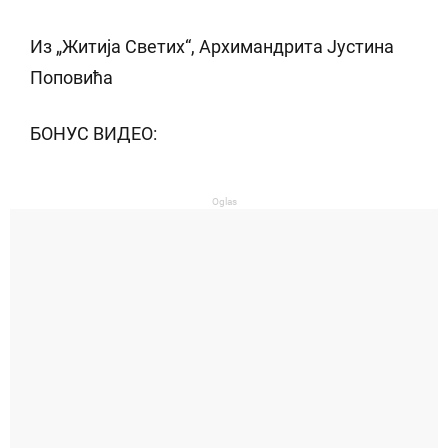
Из „Житија Светих“, Архимандрита Јустина
Поповића
БОНУС ВИДЕО:
Oglas