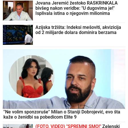
Jovana Jeremić žestoko RASKRINKALA
bivšeg nakon veridbe: "U dugovima je!"
Isplivala istina o njegovim milionima
Azijska tržišta: Indeksi mešoviti, akvizicija
od 2 milijarde dolara dominira berzama
''Ne volim sponzoruše'' Milan o Staniji Dobrojević, evo šta
kaže o ženidbi sa pobedicom Elite 9
(FOTO, VIDEO) "SPREMNI SMO!"
Zelenski