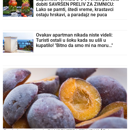
dobiti SAVRŠEN PRELIV ZA ZIMNICU:
Lako se pamti, štedi vreme, krastavci
ostaju hrskavi, a paradajz ne puca
Ovakav apartman nikada niste videli:
Turisti ostali u šoku kada su ušli u
kupatilo! "Bitno da smo mi na moru..."