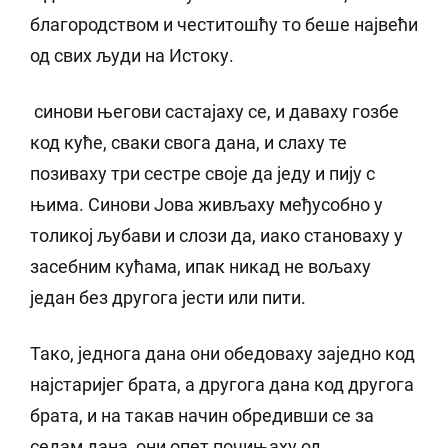
благородством и честитошћу то беше највећи
од свих људи на Истоку.
синови његови састајаху се, и даваху гозбе
код куће, сваки свога дана, и слаху те
позиваху три сестре своје да једу и пију с
њима. Синови Јова живљаху међусобно у
толикој љубави и слози да, иако становаху у
засебним кућама, ипак никад не вољаху
један без другога јести или пити.
Тако, једнога дана они обедоваху заједно код
најстаријег брата, а другога дана код другога
брата, и на такав начин обредивши се за
седам дана, они опет почињаху од