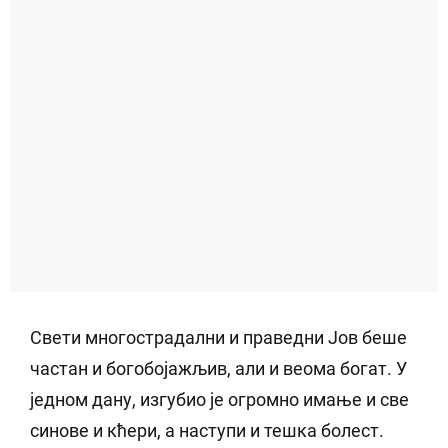
Свети многострадални и праведни Јов беше
частан и богобојажљив, али и веома богат. У
једном дану, изгубио је огромно имање и све
синове и кћери, а наступи и тешка болест.