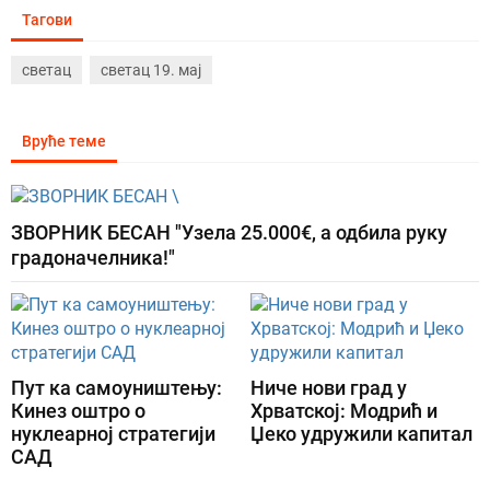
Тагови
светац
светац 19. мај
Вруће теме
ЗВОРНИК БЕСАН "Узела 25.000€, а одбила руку
градоначелника!"
Пут ка самоуништењу:
Ниче нови град у
Кинез оштро о
Хрватској: Модрић и
нуклеарној стратегији
Џеко удружили капитал
САД