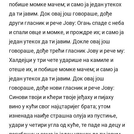
побише момке мачем; и само ја један утекох
да ти јавим. Док овај још говораше, дође
други гласник и рече Јову: Огањ спаде с неба
и спали овце и момке, и прождре их; и само ја
један утекох да ти јавим. Докле овај још
говораше, дође трећи гласник Јову и рече му:
Халдејци у три чете ударише на камиле и
отеше их, и побише момке мачем; и само ја
један утекох да ти јавим. Док овај још
говораше, дође нови гласник и рече Јову:
Синови твоји и кћери твоје јеђаху и пијаху
вино у кући свог најцтаријег брата; утом
изненада наиђе страшна олуја из пустиње,
удари у четири угла од куће, те паде на децу и