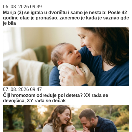
06. 08. 2026 09:39
Marija (3) se igrala u dvorištu i samo je nestala: Posle 42
godine otac je pronašao, zanemeo je kada je saznao gde
je bila
07. 08. 2026 09:47
Čiji hromozom određuje pol deteta? XX rađa se
devojčica, XY rađa se dečak