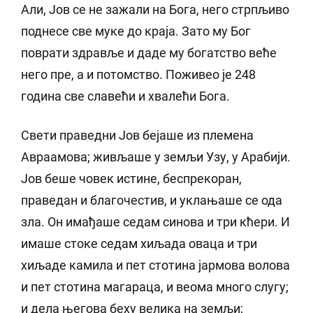
Али, Јов се не зажали на Бога, него стрпљиво
поднесе све муке до краја. Зато му Бог
поврати здравље и даде му богатство веће
него пре, а и потомство. Поживео је 248
година све славећи и хвалећи Бога.
Свети праведни Јов бејаше из племена
Авраамова; живљаше у земљи Узу, у Арабији.
Јов беше човек истине, беспрекоран,
праведан и благочестив, и уклањаше се ода
зла. Он имађаше седам синова и три кћери. И
имаше стоке седам хиљада оваца и три
хиљаде камила и пет стотина јармова волова
и пет стотина магараца, и веома много слугу;
и дела његова беху велика на земљи;