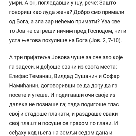
умри. А он, погледавши у њу, рече: Зашто
говориш као луда жена? Добро смо примали
од Бога, а зла зар нећемо примати? Уза све
то Јов не сагреши ничим пред Господом, нити
уста његова похулише на Бога (Јов. 2, 7-10).
А три пријатеља Јовова чуше за све зло које
га задеси, и дођоше сваки из свога места:
Елифас Теманац, Вилдад Сушанин и Софар
Намићанин, договоривши се да дођу да га
посете и утеше. И подигавши очи своје из
далека не познаше га; тада подигоше глас
свој и стадоше плакати, и раздраше сваки
свој плашт и посуше се прахом по глави. И
сеђаху код њега на земљи седам дана и