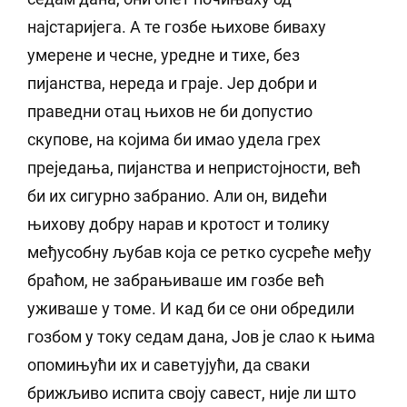
најстаријега. А те гозбе њихове биваху
умерене и чесне, уредне и тихе, без
пијанства, нереда и граје. Јер добри и
праведни отац њихов не би допустио
скупове, на којима би имао удела грех
преједања, пијанства и непристојности, већ
би их сигурно забранио. Али он, видећи
њихову добру нарав и кротост и толику
међусобну љубав која се ретко сусреће међу
браћом, не забрањиваше им гозбе већ
уживаше у томе. И кад би се они обредили
гозбом у току седам дана, Јов је слао к њима
опомињући их и саветујући, да сваки
брижљиво испита своју савест, није ли што