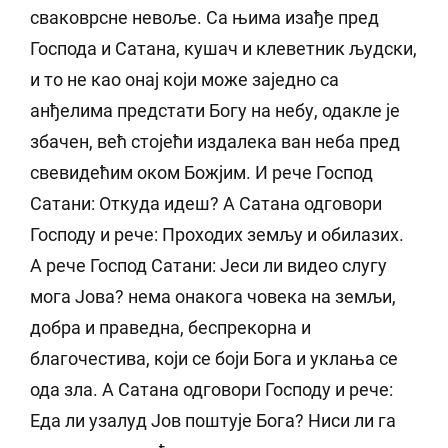
сваковрсне невоље. Са њима изађе пред
Господа и Сатана, кушач и клеветник људски,
и то не као онај који може заједно са
анђелима предстати Богу на небу, одакле је
збачен, већ стојећи издалека ван неба пред
свевидећим оком Божјим. И рече Господ
Сатани: Откуда идеш? А Сатана одговори
Господу и рече: Проходих земљу и обилазих.
А рече Господ Сатани: Јеси ли видео слугу
мога Јова? нема онакога човека на земљи,
добра и праведна, беспрекорна и
благочестива, који се боји Бога и уклања се
ода зла. А Сатана одговори Господу и рече:
Еда ли узалуд Јов поштује Бога? Ниси ли га