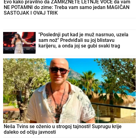
Evo kako pravilno da ZAMRZNETE LETNJE VOĆE da vam
NE POTAMNI do zime: Treba vam samo jedan MAGIČAN
SASTOJAK I OVAJ TRIK
"Poslednji put kad je muž nasrnuo, uzela
sam nož" Predviđali su joj blistavu
karijeru, a onda joj se gubi svaki trag
Neša Tvins se oženio u strogoj tajnosti! Suprugu krije
daleko od očiju javnosti