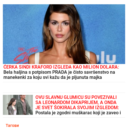
ĆERKA SINDI KRAFORD IZGLEDA KAO MILION DOLARA:
Bela haljina s potpisom PRADA je čisto savršenstvo na
manekenki za koju svi kažu da je pljunuta majka
OVU SLAVNU GLUMICU SU POVEZIVALI
SA LEONARDOM DIKAPRIJEM, A ONDA
JE SVET ŠOKIRALA SVOJIM IZGLEDOM:
Postala je zgodni muškarac koji je zaveo i
oženio ovu lepoticu
Тагови