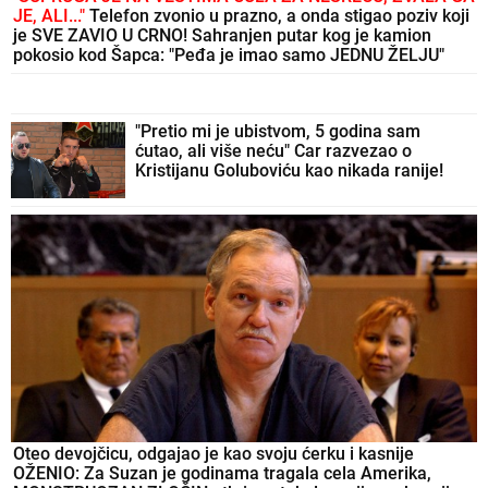
JE, ALI..."
Telefon zvonio u prazno, a onda stigao poziv koji
je SVE ZAVIO U CRNO! Sahranjen putar kog je kamion
pokosio kod Šapca: "Peđa je imao samo JEDNU ŽELJU"
"Pretio mi je ubistvom, 5 godina sam
ćutao, ali više neću" Car razvezao o
Kristijanu Goluboviću kao nikada ranije!
Oteo devojčicu, odgajao je kao svoju ćerku i kasnije
OŽENIO: Za Suzan je godinama tragala cela Amerika,