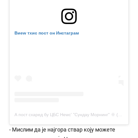
Виеw тхис пост он Инстаграм
А пост схаред бy ЦБС Неwс' "Сундаy Морнинг" 🌞 (@цбссундаyморнинг)
- Мислим да је најгора ствар коју можете