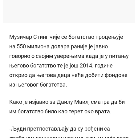
Музичар Стинг чије се богатство процењује
на 550 милиона долара раније је јавно
говорио о својим уверењима када је у питању
његово богатство те је још 2014. године
открио да његова деца неће добити фондове
из његовог богатства.
Како је изјавио за Даилy Маил, сматра да би
им богатство било као терет око врата.
-Људи претпостављају да су рођени са