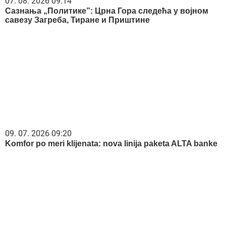
09. 07. 2026 09:20
Komfor po meri klijenata: nova linija paketa ALTA banke
06. 08. 2026 09:39
Marija (3) se igrala u dvorištu i samo je nestala: Posle 42
godine otac je pronašao, zanemeo je kada je saznao gde
je bila