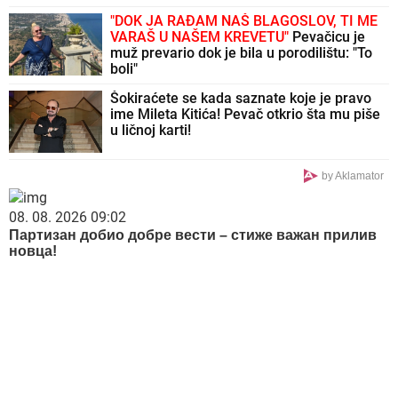
"DOK JA RAĐAM NAŠ BLAGOSLOV, TI ME
VARAŠ U NAŠEM KREVETU"
Pevačicu je
muž prevario dok je bila u porodilištu: "To
boli"
Šokiraćete se kada saznate koje je pravo
ime Mileta Kitića! Pevač otkrio šta mu piše
u ličnoj karti!
by Aklamator
08. 08. 2026 09:02
Партизан добио добре вести – стиже важан прилив
новца!