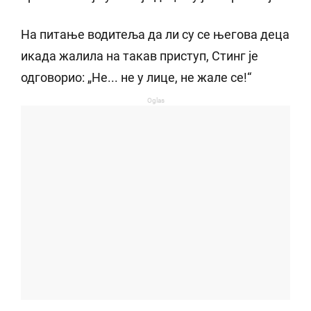
На питање водитеља да ли су се његова деца
икада жалила на такав приступ, Стинг је
одговорио: „Не... не у лице, не жале се!“
Oglas