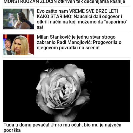
MONSTRUOZAN ZLOČIN otkriven tek decenijama kasnije
Evo zašto nam VREME SVE BRŽE LETI
KAKO STARIMO: Naučnici dali odgovor i
otkrili način na koji možemo da "usporimo"
sat
Milan Stanković je jednu stvar strogo
zabranio Radi Manojlović: Progovorila o
njegovom povratku na scenu!
Tuga u domu pevača! Umro mu očuh, bio mu je najveća
podrška