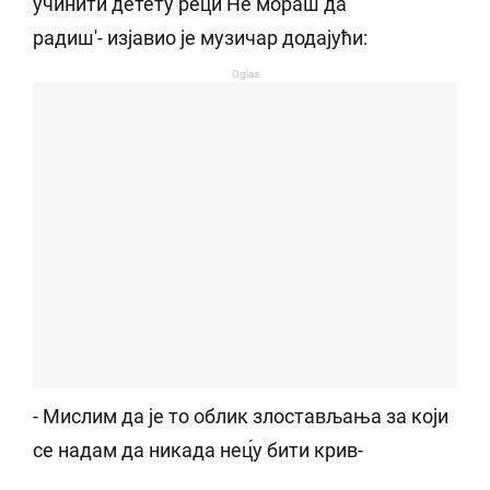
учинити детету рец́и Не мораш да
радиш'- изјавио је музичар додајући:
Oglas
- Мислим да је то облик злостављања за који
се надам да никада нец́у бити крив-