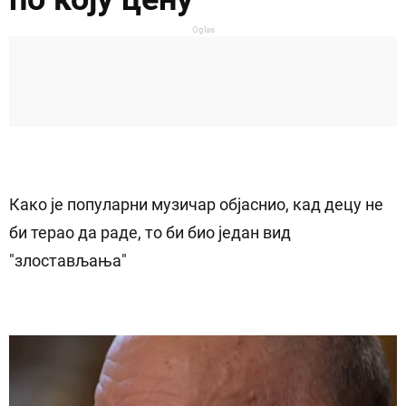
Oglas
Како је популарни музичар објаснио, кад децу не
би терао да раде, то би био један вид
"злостављања"