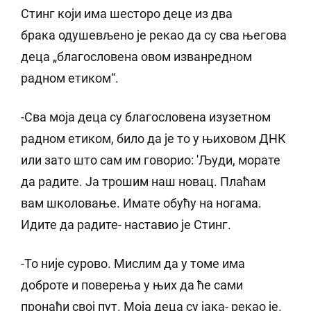
Стинг који има шесторо деце из два
брака одушевљено је рекао да су сва његова
деца „благословена овом изванредном
радном етиком“.
-Сва моја деца су благословена изузетном
радном етиком, било да је то у њиховом ДНК
или зато што сам им говорио: 'Људи, морате
да радите. Ја трошим наш новац. Плаћам
вам школовање. Имате обућу на ногама.
Идите да радите- наставио је Стинг.
-То није сурово. Мислим да у томе има
доброте и поверења у њих да ће сами
пронаћи свој пут. Моја деца су јака- рекао је.