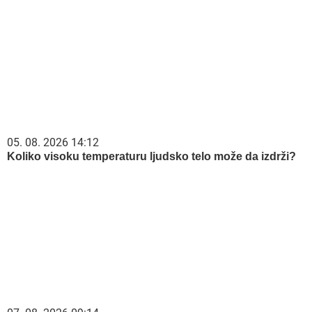
05. 08. 2026 14:12
Koliko visoku temperaturu ljudsko telo može da izdrži?
07. 08. 2026 09:14
Сазнања „Политике”: Црна Гора следећа у војном
савезу Загреба, Тиране и Приштине