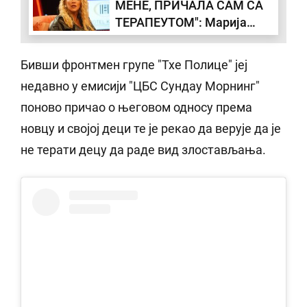
МЕНЕ, ПРИЧАЛА САМ СА
златног доба Холивуда
ТЕРАПЕУТОМ": Марија
(ФОТО)
Микић о негативним
коментарима који су је
Бивши фронтмен групе "Тхе Полице" јеј
много погађали
недавно у емисији "ЦБС Сундаy Морнинг"
поново причао о његовом односу према
новцу и својој деци те је рекао да верује да је
не терати децу да раде вид злостављања.