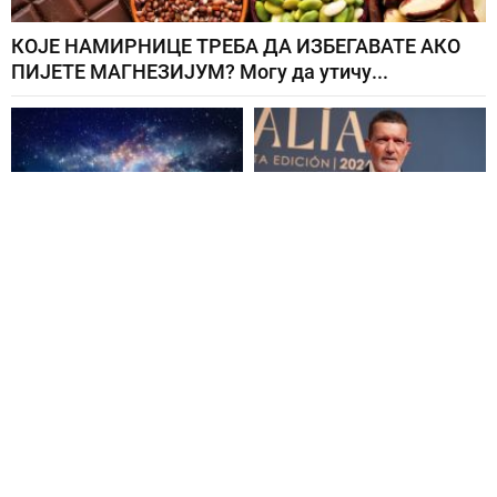
ДАНАС ЈЕ
НАКОН ШТО ЈЕ ИМАО
НАЈМОЋНИЈИ
СРЧАНИ УДАР ОТИШАО
ЕНЕРГЕТСКИ ДАН У
ИЗ ХОЛИВУДА:...
ГОДИНИ: Отвара се...
ЗБОГ ЧЕГА КУТИЈУ
СЛАДОЛЕДА ТРЕБА ДА
СТАВИТЕ НАОПАКО У...
Повезане вести