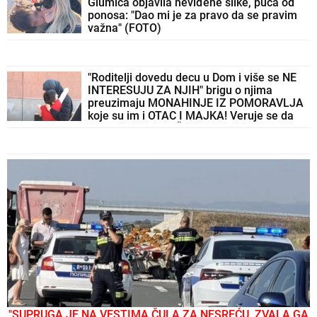
Glumica objavila neviđene slike, puca od
ponosa: "Dao mi je za pravo da se pravim
važna" (FOTO)
"Roditelji dovedu decu u Dom i više se NE
INTERESUJU ZA NJIH" brigu o njima
preuzimaju MONAHINJE IZ POMORAVLJA
koje su im i OTAC I MAJKA! Veruje se da
ih SVETA PETKA ČUVA - priča koju svi
treba da znaju
"SUPRUGA JE NA VESTIMA ČULA ZA NESREĆU, ZVALA GA