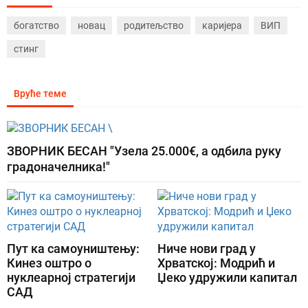
богатство
новац
родитељство
каријера
ВИП
стинг
Вруће теме
ЗВОРНИК БЕСАН "Узела 25.000€, а одбила руку
градоначелника!"
Пут ка самоуништењу:
Ниче нови град у
Кинез оштро о
Хрватској: Модрић и
нуклеарној стратегији
Џеко удружили капитал
САД