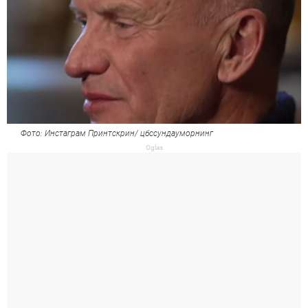
Фото: Инстаграм Принтскрин/ цбссундаyморнинг
Oglas