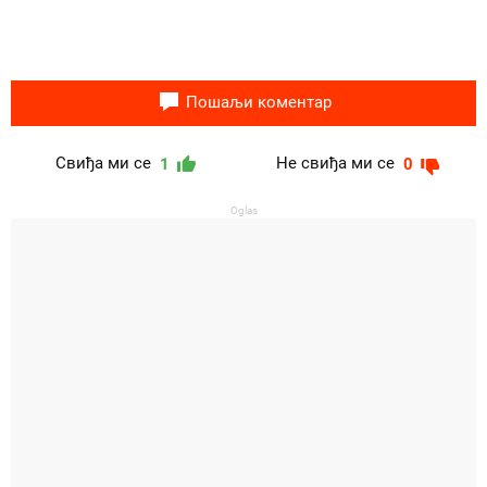
Пошаљи коментар
Свиђа ми се
Не свиђа ми се
1
0
Oglas