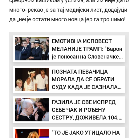
сребрном кашиком у устима, али им није дато
много- рекао је за тај медијски лист, додајуц́и
да „нец́е остати много новца јер га трошимо!
ЕМОТИВНА ИСПОВЕСТ
МЕЛАНИЈЕ ТРАМП: "Барон
је поносан на Словеначке
корене, обожава нашу
ПОЗНАТА ПЕВАЧИЦА
храну и језик, а њу је
МОРАЛА ДА СЕ ОБРАТИ
посебно волео"
СУДУ КАДА ЈЕ САЗНАЛА
ЗА БРУКУ СВОГ СИНА: Цео
ГАЗИЛА ЈЕ СВЕ ИСПРЕД
живот живео на грбачи
СЕБЕ ЧАК И РОЂЕНУ
славне мајке, а онда
СЕСТРУ, ДОЖИВЕЛА 104.
настао хаос када му је
ГОДИНЕ: Невероватан
заврнула славину
"ТО ЈЕ ЈАКО УТИЦАЛО НА
живот последње глумице