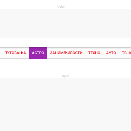
Oglas
ПУТОВАЊА
АСТРО
ЗАНИМЉИВОСТИ
ТЕХНО
АУТО
ТВ 
Su
Oglas