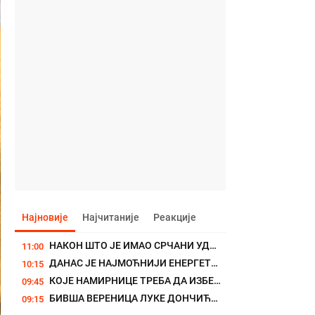
Најновије
Најчитаније
Реакције
НАКОН ШТО ЈЕ ИМАО СРЧАНИ УДАР ОТИШАО ИЗ ХОЛИВУДА: Антонио Бандерас...
11:00
ДАНАС ЈЕ НАЈМОЋНИЈИ ЕНЕРГЕТСКИ ДАН У ГОДИНИ: Отвара се "лавља...
10:15
КОЈЕ НАМИРНИЦЕ ТРЕБА ДА ИЗБЕГАВАТЕ АКО ПИЈЕТЕ МАГНЕЗИЈУМ? Могу да...
09:45
БИВША ВЕРЕНИЦА ЛУКЕ ДОНЧИЋА ИМА НОВЕ ЗАХТЕВЕ: Тражи право...
09:15