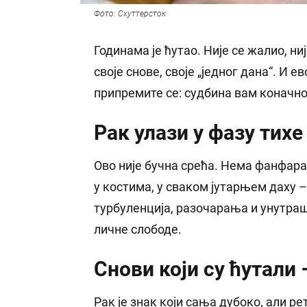
Фото: Схуттерсток
Годинама је ћутао. Није се жалио, н
своје снове, своје „једног дана“. И е
припремите се: судбина вам коначно
Рак улази у фазу тихе
Ово није бучна срећа. Нема фанфара,
у костима, у сваком јутарњем даху 
турбуленција, разочарања и унутра
личне слободе.
Снови који су ћутали 
Рак је знак који сања дубоко, али р