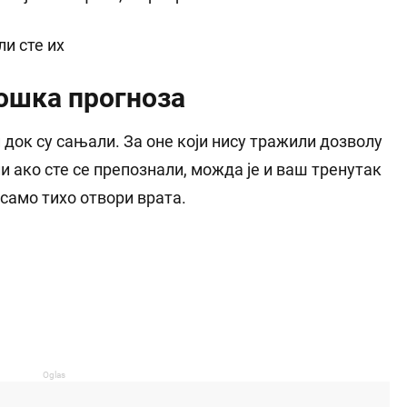
и сте их
лошка прогноза
ли док су сањали. За оне који нису тражили дозволу
ли ако сте се препознали, можда је и ваш тренутак
 само тихо отвори врата.
Oglas