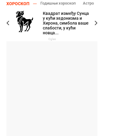
Годишњи хороскоп
Астро
ХОРОСКОП
Квадрат између Сунца
у кући хедонизма и
Хирона, симбола ваше
слабости, у кући
новца...
Oglas