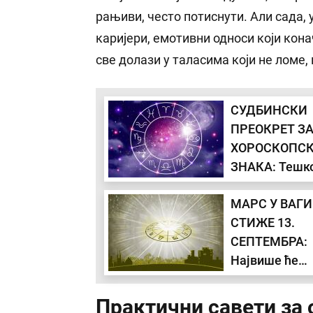
рањиви, често потиснути. Али сада, 
каријери, емотивни односи који кон
све долази у таласима који не ломе, 
СУДБИНСКИ
ПРЕОКРЕТ ЗА
ХОРОСКОПС
ЗНАКА: Тешк
претварају у
МАРС У ВАГИ
победе и шан
СТИЖЕ 13.
СЕПТЕМБРА:
Највише ће
погодити 3
хороскопска 
Практични савети за 