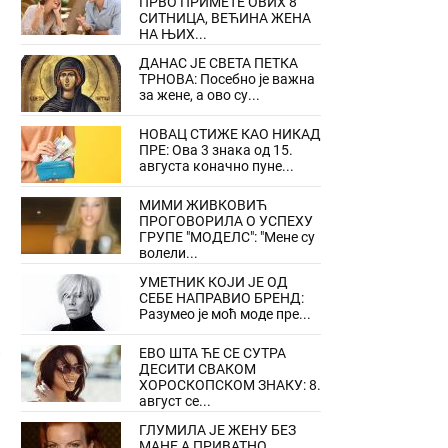
ПРВО ПРИМЕТЕ ОВИХ 8
СИТНИЦА, ВЕЋИНА ЖЕНА
НА ЊИХ...
ДАНАС ЈЕ СВЕТА ПЕТКА
ТРНОВА: Посебно је важна
за жене, а ово су...
НОВАЦ СТИЖЕ КАО НИКАД
ПРЕ: Ова 3 знака од 15.
августа коначно пуне...
МИМИ ЖИВКОВИЋ
ПРОГОВОРИЛА О УСПЕХУ
ГРУПЕ "МОДЕЛС": "Мене су
волели...
УМЕТНИК КОЈИ ЈЕ ОД
СЕБЕ НАПРАВИО БРЕНД:
Разумео је моћ моде пре...
ЕВО ШТА ЋЕ СЕ СУТРА
ДЕСИТИ СВАКОМ
ХОРОСКОПСКОМ ЗНАКУ: 8.
август се...
ГЛУМИЛА ЈЕ ЖЕНУ БЕЗ
МАНЕ,А ПРИВАТНО