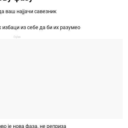
ати
хороскопска знака
ван
да ваш најјачи савезник
 избаци из себе да би их разумео
Oglas
во је нова фаза, не реприза