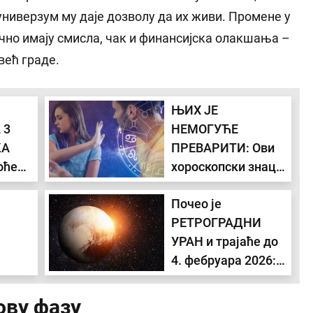
универзум му даје дозволу да их живи. Промене у
Сунце у кући посла и
ачно имају смисла, чак и финансијска олакшања –
здравља и Хирона у
кући комуникација
већ граде.
доноси сукобе са...
ЊИХ ЈЕ
 3
НЕМОГУЋЕ
КА
ПРЕВАРИТИ: Ови
оће
хороскопски знаци
увек знају када их
Почео је
се
лажете
РЕТРОГРАДНИ
УРАН и трајаће до
4. фебруара 2026:
Највише ће
знака
деловати на 4
ову фазу