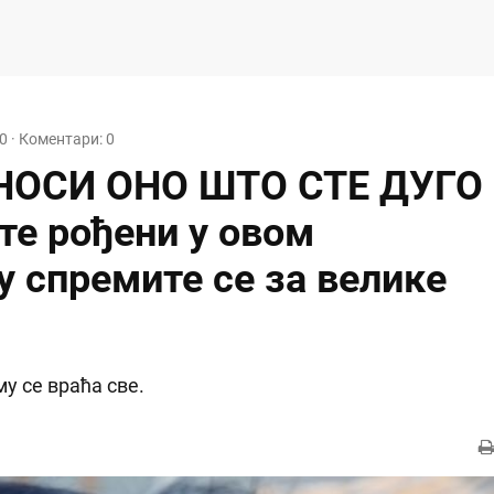
00
· Коментари: 0
ОСИ ОНО ШТО СТЕ ДУГО
те рођени у овом
у спремите се за велике
му се враћа све.