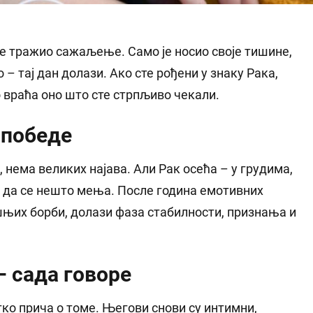
ије тражио сажаљење. Само је носио своје тишине,
во – тај дан долази. Ако сте рођени у знаку Рака,
 враћа оно што сте стрпљиво чекали.
 победе
 нема великих најава. Али Рак осећа – у грудима,
– да се нешто мења. После година емотивних
шњих борби, долази фаза стабилности, признања и
– сада говоре
етко прича о томе. Његови снови су интимни,