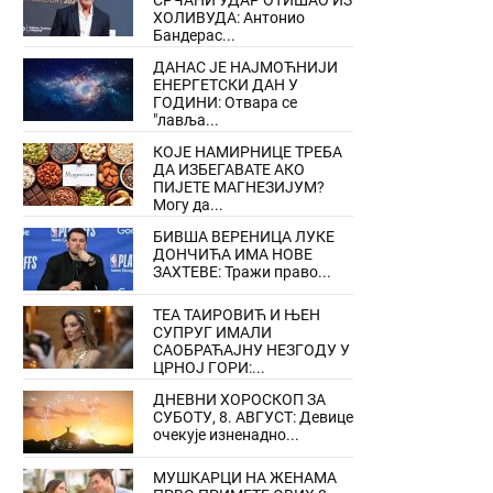
СРЧАНИ УДАР ОТИШАО ИЗ
ХОЛИВУДА: Антонио
Бандерас...
ДАНАС ЈЕ НАЈМОЋНИЈИ
ЕНЕРГЕТСКИ ДАН У
ГОДИНИ: Отвара се
"лавља...
КОЈЕ НАМИРНИЦЕ ТРЕБА
ДА ИЗБЕГАВАТЕ АКО
ПИЈЕТЕ МАГНЕЗИЈУМ?
Могу да...
БИВША ВЕРЕНИЦА ЛУКЕ
ДОНЧИЋА ИМА НОВЕ
ЗАХТЕВЕ: Тражи право...
ТЕА ТАИРОВИЋ И ЊЕН
СУПРУГ ИМАЛИ
САОБРАЋАЈНУ НЕЗГОДУ У
ЦРНОЈ ГОРИ:...
ДНЕВНИ ХОРОСКОП ЗА
СУБОТУ, 8. АВГУСТ: Девице
очекује изненадно...
МУШКАРЦИ НА ЖЕНАМА