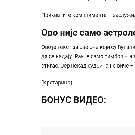
Прихватите комплименте – заслужил
Ово није само астро
Ово је текст за све оне који су ћута
да се надају. Рак је само симбол – а
стигао. Јер некад судбина не виче –
(Крстарица)
БОНУС ВИДЕО: