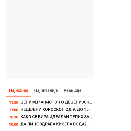
Најновије
Најчитаније
Реакције
ЏЕНИФЕР АНИСТОН О ДЕЦЕНИЈСКОЈ БОРБИ ЗА ПОТОМСТВО: "Све те године и...
11:30
НЕДЕЉНИ ХОРОСКОП ОД 9. ДО 15. АВГУСТА: Лавови, избегавајте...
11:00
КАКО СЕ БИРА ИДЕАЛАН ТЕПИХ ЗА СВАКУ ПРОСТОРИЈУ? Правила која...
10:30
ДА ЛИ ЈЕ ЗДРАВА КИСЕЛА ВОДА? Током лета је посебно волимо
10:00