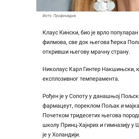
Фото: Профимедиа
Клаус Кински, био је врло популаран
филмова, све док његова ћерка Пола
откривши његову мрачну страну.
Николаус Карл Гинтер Накшињски, ка
експлозивног темперамента.
Рођен је у Сопоту у данашњој Пољск
фармацеут, пореклом Пољак и мајка
Почетком тридесетих његова породиц
школу Принц-Хајнрих и гимназију у Ш
је у Холандији.