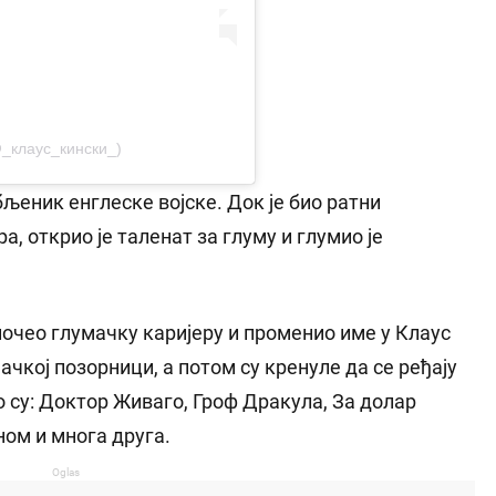
@_клаус_кински_)
бљеник енглеске војске. Док је био ратни
, открио је таленат за глуму и глумио је
почео глумачку каријеру и променио име у Клаус
ачкој позорници, а потом су кренуле да се ређају
 су: Доктор Живаго, Гроф Дракула, За долар
ом и многа друга.
Oglas