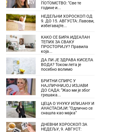
ПОТОМСТВО: "Све те
године и...
НЕДЕЉНИ ХОРОСКОП ОД
9. ДО 15. АВГУСТА: Лавови,
избегавајте...
КАКО СЕ БИРА ИДЕАЛАН
ТЕПИХ ЗА СВАКУ
ПРОСТОРИЈУ? Правила
која...
ДА ЛИ ЈЕ ЗДРАВА КИСЕЛА
ВОДА? Током лета је
посебно волимо
БРИТНИ СПИРС У
НАЈЛИЧНИЈОЈ ИЗЈАВИ
ДО САДА: "Жао ми је због
грешака...
ЦЕЦА О УНУКУ ИЛИЈАНУ И
АНАСТАСИЈИ: "Одлично се
снашла као мајка"
ДНЕВНИ ХОРОСКОП ЗА
НЕДЕЉУ, 9. АВГУСТ: