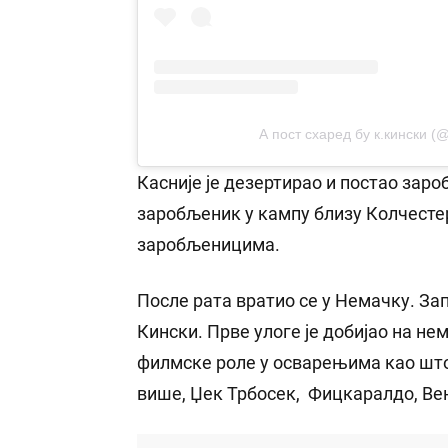
А пост схаред бy к.кински (
Касније је дезертирао и постао заро
заробљеник у кампу близу Колчестера
заробљеницима.
После рата вратио се у Немачку. За
Кински. Прве улоге је добијао на нем
филмске роле у осварењима као што
више, Џек Трбосек, Фицкаралдо, Вен