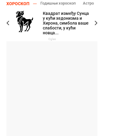
Годишњи хороскоп
Астро
ХОРОСКОП
Квадрат између Сунца
у кући хедонизма и
Хирона, симбола ваше
слабости, у кући
новца...
Oglas