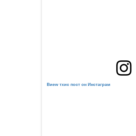
Виеw тхис пост он Инстаграм