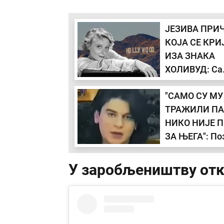
ЈЕЗИВА ПРИ
КОЈА СЕ КРИ
ИЗА ЗНАКА
ХОЛИВУД: Са
слова "Х" је ј
"САМО СУ МУ
млада глуми
ТРАЖИЛИ ПА
себи одузела
НИКО НИЈЕ 
живот
ЗА ЊЕГА": По
певачица отк
праву истину 
У заробљеништву отк
животу Нина
Решића