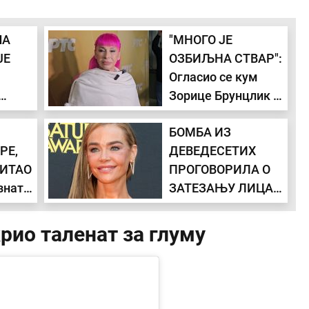
Сунце у кући посла и
ЧА
"МНОГО ЈЕ
здравља и Хирона у
кући комуникација
ЈЕ
ОЗБИЉНА СТВАР":
доноси сукобе са...
Огласио се кум
Зорице Брунцлик о
една
њеном стању
БОМБА ИЗ
ца
РЕ,
ДЕВЕДЕСЕТИХ
ПИТАО
ПРОГОВОРИЛА О
зната
ЗАТЕЗАЊУ ЛИЦА:
рила
Погледајте како је
о
изгледала некад, а
рио таленат за глуму
како сада (ФОТО)