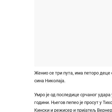
Женио се три пута, има петоро деце о
сина Николаја.
Умро је од последице срчаног удара 
години. Његов пепео је просут у Тих
Кински и режисер и пријатељ Вернер