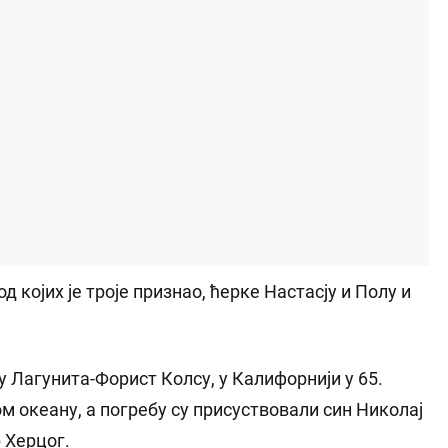
д којих је троје признао, ћерке Настасју и Полу и
у Лагунита-Форист Колсу, у Калифорнији у 65.
ом океану, а погребу су присуствовали син Николај
 Херцог.