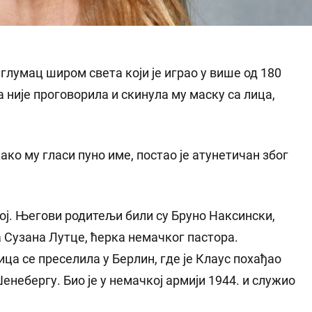
 глумац широм света који је играо у више од 180
 није проговорила и скинула му маску са лица,
ко му гласи пуно име, постао је атунетичан због
ој. Његови родитељи били су Бруно Наксински,
 Сузана Лутце, ћерка немачког пастора.
а се преселила у Берлин, где је Клаус похађао
енебергу. Био је у немачкој армији 1944. и служио