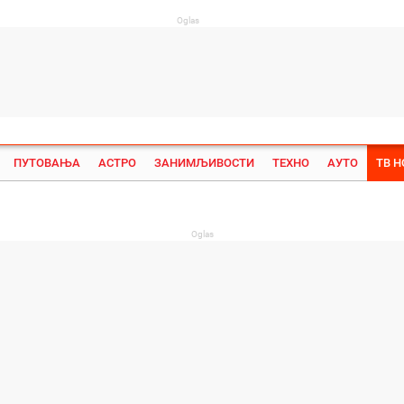
Oglas
ПУТОВАЊА
АСТРО
ЗАНИМЉИВОСТИ
ТЕХНО
АУТО
ТВ 
Su
Oglas