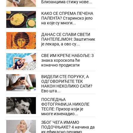
Близанцима стижу нове...
КАКО СЕ СПРЕМА ПЕЧЕНА
ПАЛЕНТА? Старинско јело
на које су многи...
ДАНАС СЕ СЛАВИ СВЕТИ
ПАНТЕЛЕЈМОН: Заштитник
је лекара, а ово су...
СВЕ ИМ КРЕЋЕ НАБОЉЕ: 3
знака хороскопа ће
коначно продисати
ВИДЕЛИ СТЕ ПОРУКУ, А
ОДГОВОРИЋЕТЕ ТЕК
НАКОН НЕКОЛИКО САТИ?
Ево шта...
ПОСЛЕДЊА
ФОТОГРАФИЈА НИКОЛЕ
ТЕСЛЕ: Призор који је
многе изненадио...
ЗБОГ ЧЕГА ИМАМО
ПОДОЧЊАКЕ? 4 начина да
их ефикасно решимо