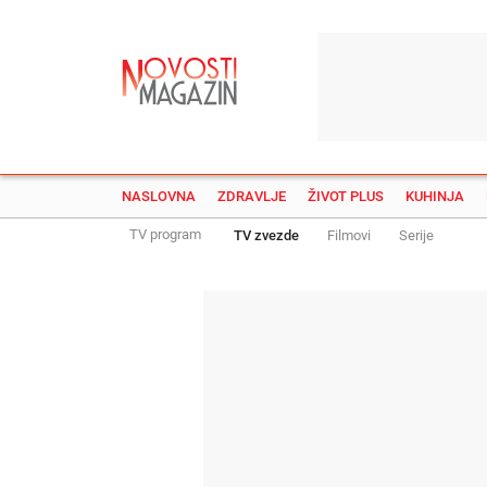
NASLOVNA
ZDRAVLJE
ŽIVOT PLUS
KUHINJA
TV program
TV zvezde
Filmovi
Serije