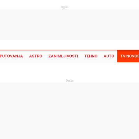
Oglas
PUTOVANJA
ASTRO
ZANIMLJIVOSTI
TEHNO
AUTO
TV NOVOS
Su
Oglas