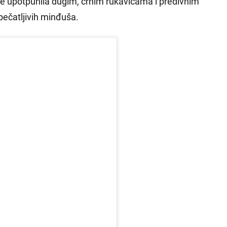
 je upotpunila dugim, crnim rukavicama i predivnim
pečatljivih minđuša.