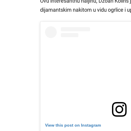
Ovu interesantnu haljinu, Džoan Kolins
dijamantskim nakitom u vidu ogrlice i u
View this post on Instagram