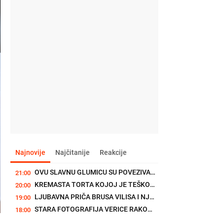
Najnovije
Najčitanije
Reakcije
OVU SLAVNU GLUMICU SU POVEZIVALI SA LEONARDOM DIKAPRIJEM, A ONDA...
21:00
KREMASTA TORTA KOJOJ JE TEŠKO ODOLETI: Bingo torta je obavezan...
20:00
LJUBAVNA PRIČA BRUSA VILISA I NJEGOVE EME JE POČELA SASVIM...
19:00
STARA FOTOGRAFIJA VERICE RAKOČEVIĆ JE DOKAZ: Naša najpoznatija...
18:00