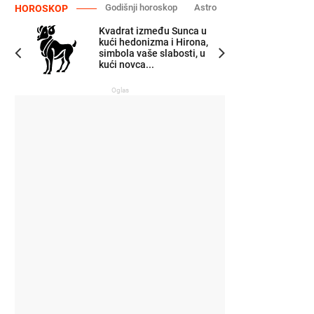
Godišnji horoskop
Astro
HOROSKOP
Kvadrat između Sunca u
kući hedonizma i Hirona,
simbola vaše slabosti, u
kući novca...
Oglas