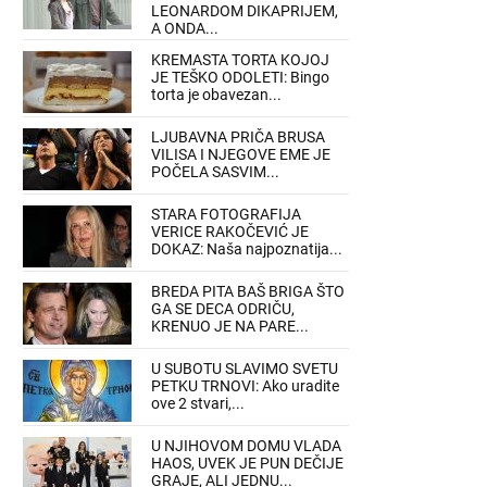
LEONARDOM DIKAPRIJEM,
A ONDA...
KREMASTA TORTA KOJOJ
JE TEŠKO ODOLETI: Bingo
torta je obavezan...
LJUBAVNA PRIČA BRUSA
VILISA I NJEGOVE EME JE
POČELA SASVIM...
STARA FOTOGRAFIJA
VERICE RAKOČEVIĆ JE
DOKAZ: Naša najpoznatija...
BREDA PITA BAŠ BRIGA ŠTO
GA SE DECA ODRIČU,
KRENUO JE NA PARE...
U SUBOTU SLAVIMO SVETU
PETKU TRNOVI: Ako uradite
ove 2 stvari,...
U NJIHOVOM DOMU VLADA
HAOS, UVEK JE PUN DEČIJE
GRAJE, ALI JEDNU...