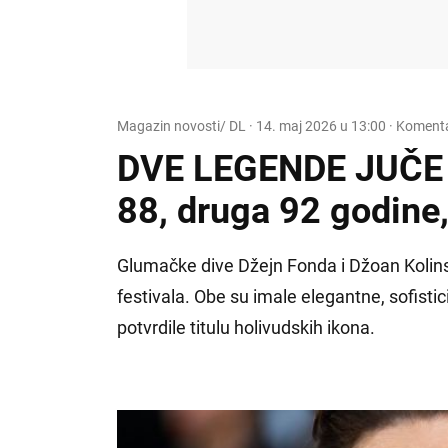
Magazin novosti/ DL
·
14. maj 2026 u 13:00
· Komenta
DVE LEGENDE JUČE 
88, druga 92 godine
Glumačke dive Džejn Fonda i Džoan Kolins
festivala. Obe su imale elegantne, sofistic
potvrdile titulu holivudskih ikona.