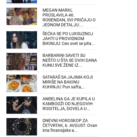
MEGAN MARKL
PROSLAVILA 46.
ROĐENDAN, SVI PRIČAJU O
JEDNOM DETALJU:...
ŠEĆKA SE PO LUKSUZNOJ
JAHTI U PROVIDNOM
BIKINIJU: Ceo svet se pita...
BARBARINI SAVETI SU
NEŠTO U ŠTA SE OVIH DANA
KUNU SVE ŽENE IZ...
SATARAŠ SA JAJIMA KOJI
MIRIŠE NA BAKINU
KUHINJU: Pun safta,...
ANĐELINA GA JE KUPILA U
KAMBODŽI OD NJEGOVIH
RODITELJA, DOVELA U...
DNEVNI HOROSKOP ZA
ČETVRTAK, 6. AVGUST: Ovan
ima finansijske a...