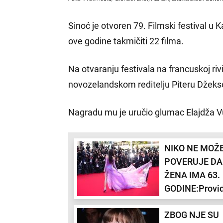
Sinoć je otvoren 79. Filmski festival u K
ove godine takmičiti 22 filma.
Na otvaranju festivala na francuskoj ri
novozelandskom reditelju Piteru Džekso
Nagradu mu je uručio glumac Elajdža Vud
NIKO NE MOŽ
POVERUJE DA
ŽENA IMA 63.
GODINE:Provi
haljina Demi 
ZBOG NJE SU
kanskom festi