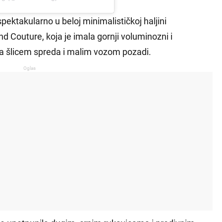
pektakularno u beloj minimalističkoj haljini
d Couture, koja je imala gornji voluminozni i
ja sa šlicem spreda i malim vozom pozadi.
Oglas