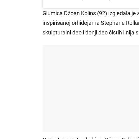
Glumica Džoan Kolins (92) izgledala je s
inspirisanoj orhidejama Stephane Rollan
skulpturalni deo i donji deo čistih lini