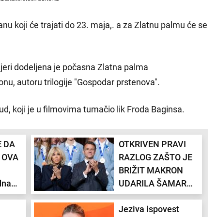
anu koji će trajati do 23. maja,. a za Zlatnu palmu će se
vijeri dodeljena je počasna Zlatna palma
nu, autoru trilogije "Gospodar prstenova".
, koji je u filmovima tumačio lik Froda Baginsa.
E DA
OTKRIVEN PRAVI
 OVA
RAZLOG ZAŠTO JE
BRIŽIT MAKRON
dna
UDARILA ŠAMAR
Mur na
MUŽU: "Desilo se to
Jeziva ispovest
valu
da je Brižit videla