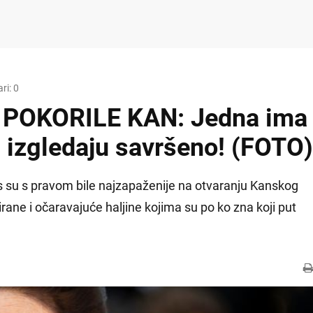
ri: 0
POKORILE KAN: Jedna ima
, izgledaju savršeno! (FOTO)
 su s pravom bile najzapaženije na otvaranju Kanskog
irane i očaravajuće haljine kojima su po ko zna koji put