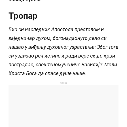
Тропар
Био си наследник Апостола престолом и
заједничар духом, богонадахнуто дело си
нашао у виђењу духовног узрастања: Због тога
си уздизао реч истине и ради вере си до крви
пострадао, свештеномучениче Василије: Моли
Христа Бога да спасе душе наше.
Oglas