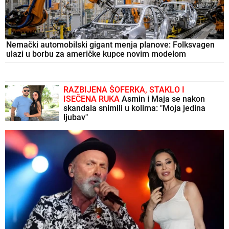
Nemački automobilski gigant menja planove: Folksvagen
ulazi u borbu za američke kupce novim modelom
RAZBIJENA ŠOFERKA, STAKLO I
ISEČENA RUKA
Asmin i Maja se nakon
skandala snimili u kolima: "Moja jedina
ljubav"