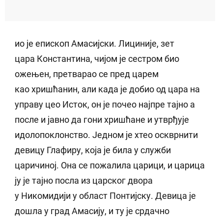
ио је епископ Амасијски. Лициније, зет
цара Константина, чијом је сестром био
ожењен, претварао се пред царем
као хришћанин, али када је добио од цара на
управу цео Исток, он је почео најпре тајно а
после и јавно да гони хришћане и утврђује
идолопоклонство. Једном је хтео оскврнити
девицу Глафиру, која је била у служби
царичиној. Она се пожалила царици, и царица
ју је тајно посла из царског двора
у Никомидији у област Понтијску. Девица је
дошла у град Амасију, и ту је срдачно