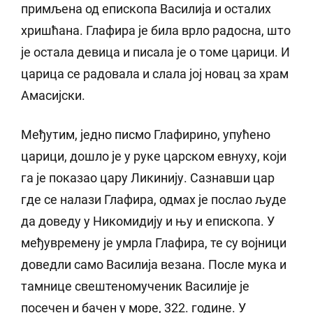
примљена од епископа Василија и осталих
хришћана. Глафира је била врло радосна, што
је остала девица и писала је о томе царици. И
царица се радовала и слала јој новац за храм
Амасијски.
Међутим, једно писмо Глафирино, упућено
царици, дошло је у руке царском евнуху, који
га је показао цару Ликинију. Сазнавши цар
где се налази Глафира, одмах је послао људе
да доведу у Никомидију и њу и епископа. У
међувремену је умрла Глафира, те су војници
доведли само Василија везана. После мука и
тамнице свештеномученик Василије је
посечен и бачен у море, 322. године. У