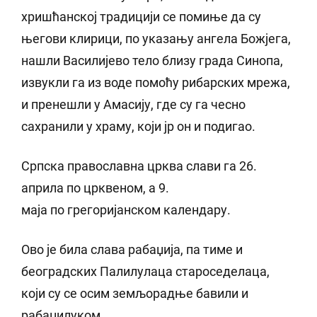
хришћанској традицији се помиње да су
његови клирици, по указању ангела Божјега,
нашли Василијево тело близу града Синопа,
извукли га из воде помоћу рибарских мрежа,
и пренешли у Амасију, где су га чесно
сахранили у храму, који јр он и подигао.
Српска православна црква слави га 26.
априла по црквеном, а 9.
маја по грегоријанском календару.
Ово је била слава рабаџија, па тиме и
београдских Палилулаца староседелаца,
који су се осим земљорадње бавили и
рабаџилуком.