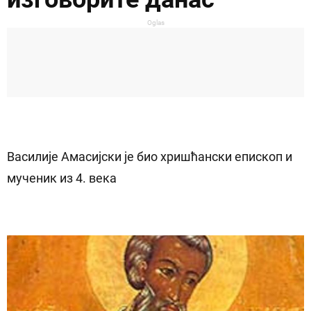
Oglas
Василије Амасијски је био хришћански епископ и
мученик из 4. века