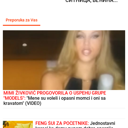
СИТНИЦА, ВЕЋИНА...
Preporuka za Vas
MIMI ŽIVKOVIĆ PROGOVORILA O USPEHU GRUPE
"MODELS":
"Mene su voleli i opasni momci i oni sa
kravatom" (VIDEO)
FENG ŠUI ZA POČETNIKE:
Jednostavni