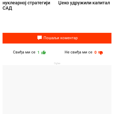
нуклеарној стратегији
Џеко удружили капитал
САД
Пошаљи коментар
Свиђа ми се
Не свиђа ми се
1
0
Oglas