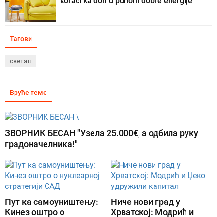
koraci ka domu punom dobre energije
Тагови
светац
Вруће теме
ЗВОРНИК БЕСАН "Узела 25.000€, а одбила руку
градоначелника!"
Пут ка самоуништењу:
Ниче нови град у
Кинез оштро о
Хрватској: Модрић и