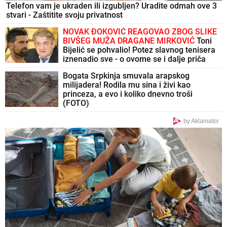
Telefon vam je ukraden ili izgubljen? Uradite odmah ove 3
stvari - Zaštitite svoju privatnost
NOVAK ĐOKOVIĆ REAGOVAO ZBOG SLIKE
BIVŠEG MUŽA DRAGANE MIRKOVIĆ
Toni
Bijelić se pohvalio! Potez slavnog tenisera
iznenadio sve - o ovome se i dalje priča
Bogata Srpkinja smuvala arapskog
milijadera! Rodila mu sina i živi kao
princeza, a evo i koliko dnevno troši
(FOTO)
by Aklamator