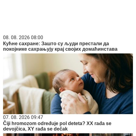
08. 08. 2026 08:00
Кућне сахране: Зашто су људи престали да
покојнике сахрањују крај својих домаћинстава
07. 08. 2026 09:47
Čiji hromozom određuje pol deteta? XX rađa se
devojčica, XY rađa se dečak