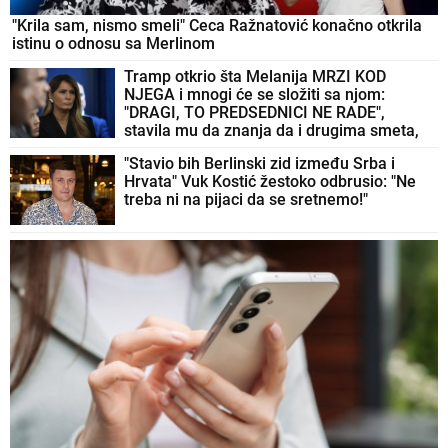
"Krila sam, nismo smeli" Ceca Ražnatović konačno otkrila
istinu o odnosu sa Merlinom
Tramp otkrio šta Melanija MRZI KOD
NJEGA i mnogi će se složiti sa njom:
"DRAGI, TO PREDSEDNICI NE RADE",
stavila mu da znanja da i drugima smeta,
ali se pretvaraju - iz pristojnosti
"Stavio bih Berlinski zid između Srba i
Hrvata" Vuk Kostić žestoko odbrusio: "Ne
treba ni na pijaci da se sretnemo!"