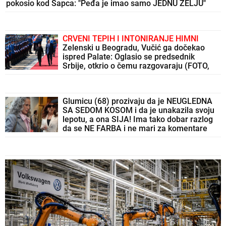
pokosio kod Šapca: "Peđa je imao samo JEDNU ŽELJU"
CRVENI TEPIH I INTONIRANJE HIMNI
Zelenski u Beogradu, Vučić ga dočekao
ispred Palate: Oglasio se predsednik
Srbije, otkrio o čemu razgovaraju (FOTO,
VIDEO)
Glumicu (68) prozivaju da je NEUGLEDNA
SA SEDOM KOSOM i da je unakazila svoju
lepotu, a ona SIJA! Ima tako dobar razlog
da se NE FARBA i ne mari za komentare