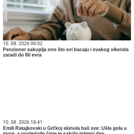
10. 08. 2026 08:02
Penzioner sakuplja ono što svi bacaju i svakog vikenda
zaradi do 80 evra
10. 08. 2026 18:41
Emili Ratajkovski u Grčkoj skinula baš sve: Ušla gola u
more, a pogledajte čime je sakrila intimni deo