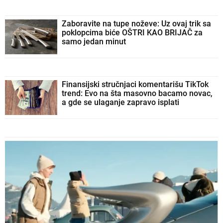
Zaboravite na tupe noževe: Uz ovaj trik sa
poklopcima biće OŠTRI KAO BRIJAČ za
samo jedan minut
Finansijski stručnjaci komentarišu TikTok
trend: Evo na šta masovno bacamo novac,
a gde se ulaganje zapravo isplati