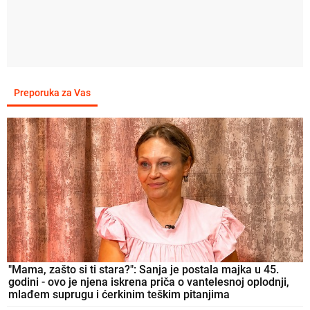
Preporuka za Vas
"Mama, zašto si ti stara?": Sanja je postala majka u 45.
godini - ovo je njena iskrena priča o vantelesnoj oplodnji,
mlađem suprugu i ćerkinim teškim pitanjima