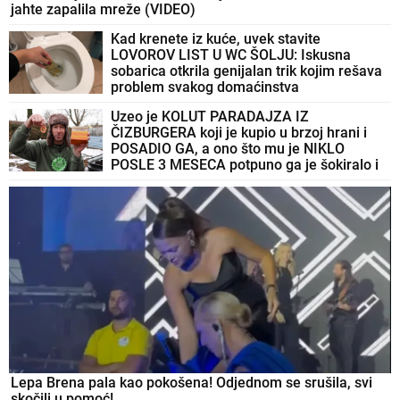
jahte zapalila mreže (VIDEO)
Kad krenete iz kuće, uvek stavite
LOVOROV LIST U WC ŠOLJU: Iskusna
sobarica otkrila genijalan trik kojim rešava
problem svakog domaćinstva
Uzeo je KOLUT PARADAJZA IZ
ČIZBURGERA koji je kupio u brzoj hrani i
POSADIO GA, a ono što mu je NIKLO
POSLE 3 MESECA potpuno ga je šokiralo i
ostavilo bez teksta
Lepa Brena pala kao pokošena! Odjednom se srušila, svi
skočili u pomoć!