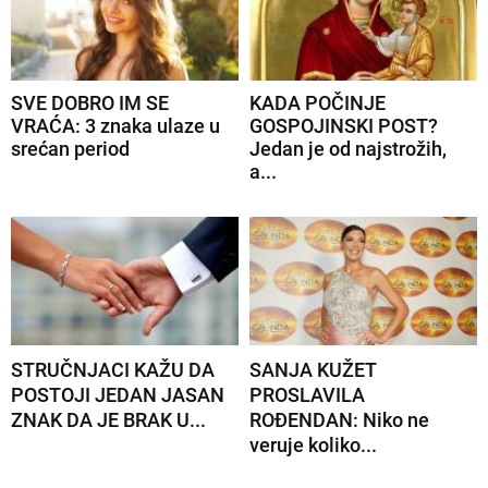
SVE DOBRO IM SE
KADA POČINJE
VRAĆA: 3 znaka ulaze u
GOSPOJINSKI POST?
srećan period
Jedan je od najstrožih,
a...
STRUČNJACI KAŽU DA
SANJA KUŽET
POSTOJI JEDAN JASAN
PROSLAVILA
ZNAK DA JE BRAK U...
ROĐENDAN: Niko ne
veruje koliko...