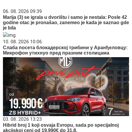
06. 08. 2026 09:39
Marija (3) se igrala u dvorištu i samo je nestala: Posle 42
godine otac je pronašao, zanemeo je kada je saznao gde
je bila
10. 08. 2026 10:06
Слаба посета блокадерској трибини у Аранђеловцу:
Микрофон утихнуо пред празним столицама
03. 08. 2026 13:23
Hibrid broj 1 koji osvaja Evropu, sada po specijalnoj
akcijskoj ceni od 19.990€ do 31.8.