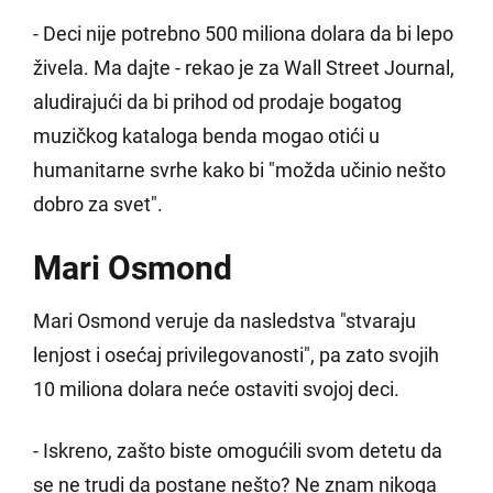
- Deci nije potrebno 500 miliona dolara da bi lepo
živela. Ma dajte - rekao je za Wall Street Journal,
aludirajući da bi prihod od prodaje bogatog
muzičkog kataloga benda mogao otići u
humanitarne svrhe kako bi "možda učinio nešto
dobro za svet".
Mari Osmond
Mari Osmond veruje da nasledstva "stvaraju
lenjost i osećaj privilegovanosti", pa zato svojih
10 miliona dolara neće ostaviti svojoj deci.
- Iskreno, zašto biste omogućili svom detetu da
se ne trudi da postane nešto? Ne znam nikoga