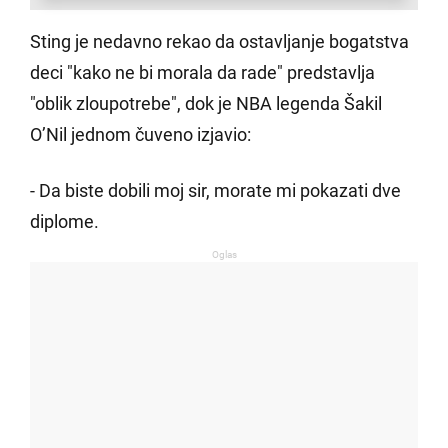
ROĐENDAN: Pokazala noge
dok je plažom šetala kao da
Sting je nedavno rekao da ostavljanje bogatstva
je modna pista (FOTO)
deci "kako ne bi morala da rade" predstavlja
"oblik zloupotrebe", dok je NBA legenda Šakil
O’Nil jednom čuveno izjavio:
- Da biste dobili moj sir, morate mi pokazati dve
diplome.
Oglas