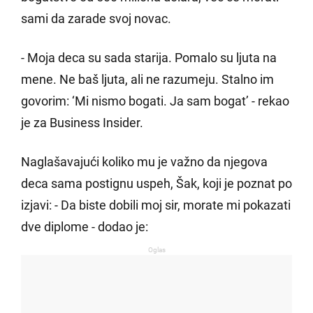
sami da zarade svoj novac.
- Moja deca su sada starija. Pomalo su ljuta na
mene. Ne baš ljuta, ali ne razumeju. Stalno im
govorim: ‘Mi nismo bogati. Ja sam bogat’ - rekao
je za Business Insider.
Naglašavajući koliko mu je važno da njegova
deca sama postignu uspeh, Šak, koji je poznat po
izjavi: - Da biste dobili moj sir, morate mi pokazati
dve diplome - dodao je:
Oglas