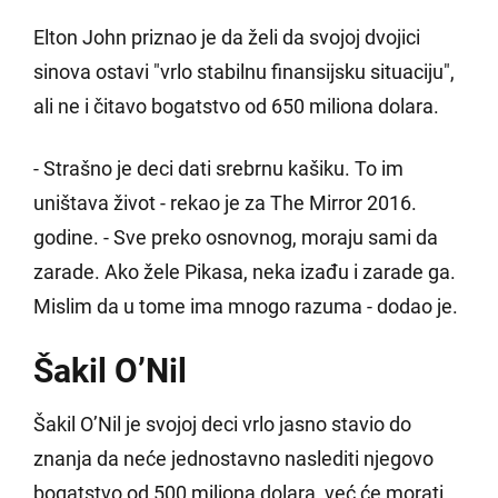
Elton John priznao je da želi da svojoj dvojici
sinova ostavi "vrlo stabilnu finansijsku situaciju",
ali ne i čitavo bogatstvo od 650 miliona dolara.
- Strašno je deci dati srebrnu kašiku. To im
uništava život - rekao je za The Mirror 2016.
godine. - Sve preko osnovnog, moraju sami da
zarade. Ako žele Pikasa, neka izađu i zarade ga.
Mislim da u tome ima mnogo razuma - dodao je.
Šakil O’Nil
Šakil O’Nil je svojoj deci vrlo jasno stavio do
znanja da neće jednostavno naslediti njegovo
bogatstvo od 500 miliona dolara, već će morati