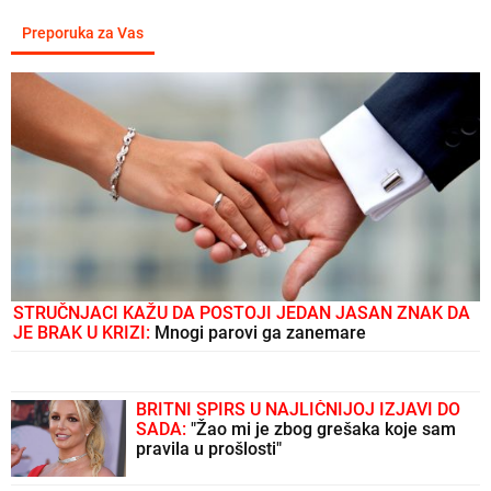
Preporuka za Vas
STRUČNJACI KAŽU DA POSTOJI JEDAN JASAN ZNAK DA
JE BRAK U KRIZI:
Mnogi parovi ga zanemare
BRITNI SPIRS U NAJLIČNIJOJ IZJAVI DO
SADA:
"Žao mi je zbog grešaka koje sam
pravila u prošlosti"