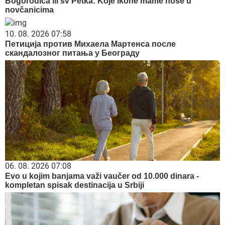
Bogorodica ili sv Petka: Koje ikone mame nose u
novčanicima
10. 08. 2026 07:58
Петиција против Михаела Мартенса после
скандалозног питања у Београду
06. 08. 2026 07:08
Evo u kojim banjama važi vaučer od 10.000 dinara -
kompletan spisak destinacija u Srbiji