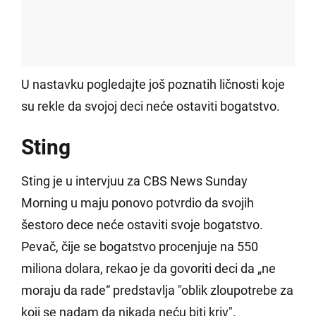
U nastavku pogledajte još poznatih ličnosti koje
su rekle da svojoj deci neće ostaviti bogatstvo.
Sting
Sting je u intervjuu za CBS News Sunday
Morning u maju ponovo potvrdio da svojih
šestoro dece neće ostaviti svoje bogatstvo.
Pevač, čije se bogatstvo procenjuje na 550
miliona dolara, rekao je da govoriti deci da „ne
moraju da rade“ predstavlja "oblik zloupotrebe za
koji se nadam da nikada neću biti kriv".