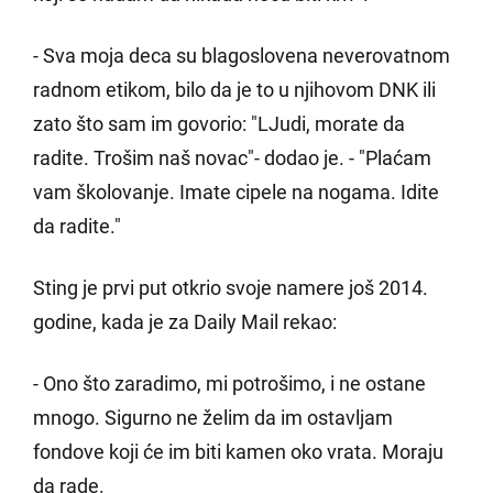
- Sva moja deca su blagoslovena neverovatnom
radnom etikom, bilo da je to u njihovom DNK ili
zato što sam im govorio: "LJudi, morate da
radite. Trošim naš novac"- dodao je. - "Plaćam
vam školovanje. Imate cipele na nogama. Idite
da radite."
Sting je prvi put otkrio svoje namere još 2014.
godine, kada je za Daily Mail rekao:
- Ono što zaradimo, mi potrošimo, i ne ostane
mnogo. Sigurno ne želim da im ostavljam
fondove koji će im biti kamen oko vrata. Moraju
da rade.