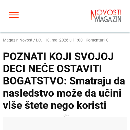
Magazin Novosti/ I.Č.
·
10. maj 2026 u 11:00
· Komentari: 0
POZNATI KOJI SVOJOJ
DECI NEĆE OSTAVITI
BOGATSTVO: Smatraju da
nasledstvo može da učini
više štete nego koristi
Oglas