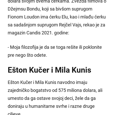
dolara svojim dvema ćerkama. Zvezda filmova o
Džejmsu Bondu, koji sa bivšom suprugom
Fionom Loudon ima ćerku Elu, kao i mlađu ćerku
sa sadašnjom suprugom Rejčel Vajs, rekao je za
magazin Candis 2021. godine:
- Moja filozofija je da se toga rešite ili poklonite
pre nego što odete.
Ešton Kučer i Mila Kunis
Ešton Kučer i Mila Kunis navodno imaju
zajedničko bogatstvo od 575 miliona dolara, ali
umesto da ga ostave svojoj deci, žele da ga
doniraju u humanitarne svrhe i razne druge
ciljeve.