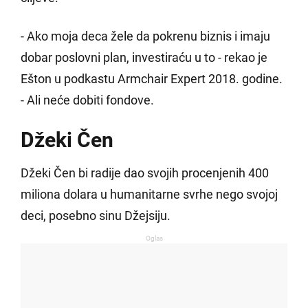
- Ako moja deca žele da pokrenu biznis i imaju
dobar poslovni plan, investiraću u to - rekao je
Ešton u podkastu Armchair Expert 2018. godine.
- Ali neće dobiti fondove.
Džeki Čen
Džeki Čen bi radije dao svojih procenjenih 400
miliona dolara u humanitarne svrhe nego svojoj
deci, posebno sinu Džejsiju.
Oglas