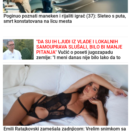
Poginuo poznati maneken i rijaliti igrač (37): Sleteo s puta,
smrt konstatovana na licu mesta
"DA SU IH LJUDI IZ VLADE I LOKALNIH
SAMOUPRAVA SLUŠALI, BILO BI MANJE
PITANJA"
Vučić o poseti jugozapadu
zemlje: "I meni danas nije bilo lako da to
istrpim"
Emili Ratajkovski zamešala zadnjicom: Vrelim snimkom sa