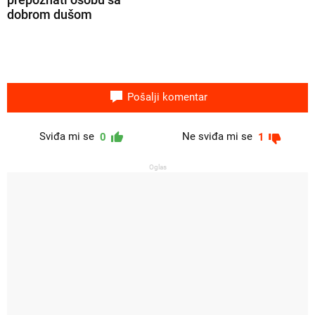
dobrom dušom
Pošalji komentar
Sviđa mi se
Ne sviđa mi se
0
1
Oglas