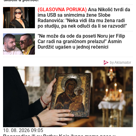
(GLASOVNA PORUKA)
Ana Nikolić tvrdi da
ima USB sa snimcima žene Slobe
Radanovića: "Neka vidi šta mu žena radi
po studiju, pa nek odluči da li se razvodi!"
"Ne može da ode da poseti Noru jer Filip
Car radi na graničnom prelazu!" Asmin
Durdžić ugašen u jednoj rečenici
by Aklamator
10. 08. 2026 09:05