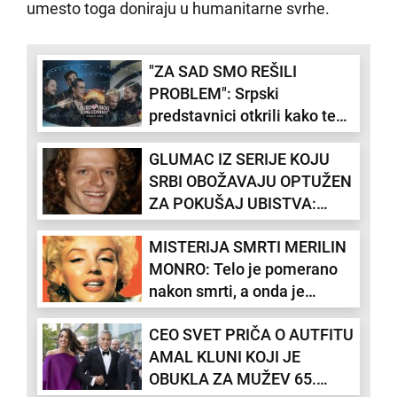
umesto toga doniraju u humanitarne svrhe.
"ZA SAD SMO REŠILI
PROBLEM": Srpski
predstavnici otkrili kako teku
pripreme pred nastup na
GLUMAC IZ SERIJE KOJU
Evroviziji
SRBI OBOŽAVAJU OPTUŽEN
ZA POKUŠAJ UBISTVA:
Bivšu devojku izbo više od
MISTERIJA SMRTI MERILIN
20 puta
MONRO: Telo je pomerano
nakon smrti, a onda je
sahranjena bez 3 organa?
CEO SVET PRIČA O AUTFITU
AMAL KLUNI KOJI JE
OBUKLA ZA MUŽEV 65.