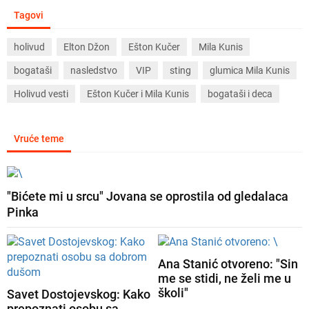
Tagovi
holivud
Elton Džon
Ešton Kučer
Mila Kunis
bogataši
nasledstvo
VIP
sting
glumica Mila Kunis
Holivud vesti
Ešton Kučer i Mila Kunis
bogataši i deca
Vruće teme
"Bićete mi u srcu" Jovana se oprostila od gledalaca
Pinka
Ana Stanić otvoreno: "Sin
me se stidi, ne želi me u
školi"
Savet Dostojevskog: Kako
prepoznati osobu sa