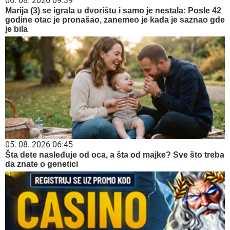
06. 08. 2026 09:39
Marija (3) se igrala u dvorištu i samo je nestala: Posle 42
godine otac je pronašao, zanemeo je kada je saznao gde
je bila
05. 08. 2026 06:45
Šta dete nasleđuje od oca, a šta od majke? Sve što treba
da znate o genetici