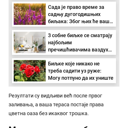
кључно за здрав и бујан
Сада је право време за
раст
садњу дугогодишњих
биљака: Због њих ће ваше
двориште изгледати
3 собне биљке се сматрају
невероватно
најбољим
пречишћивачима ваздуха:
Не коштају много и красе
Биљке које никако не
простор
треба садити уз руже:
Могу потпуно да их униште
Резултати су видљиви већ после првог
заливања, а ваша тераса постаје права
цветна оаза без икаквог трошка.