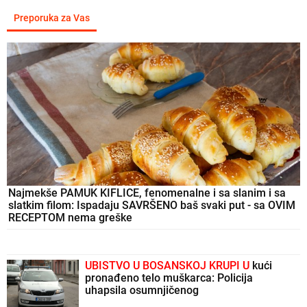
Preporuka za Vas
Najmekše PAMUK KIFLICE, fenomenalne i sa slanim i sa
slatkim filom: Ispadaju SAVRŠENO baš svaki put - sa OVIM
RECEPTOM nema greške
UBISTVO U BOSANSKOJ KRUPI U
kući
pronađeno telo muškarca: Policija
uhapsila osumnjičenog