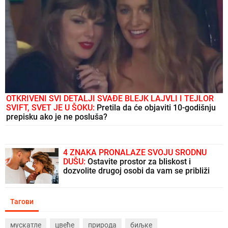
OTKRIVENI SVI DETALJI SVAĐE BLEJK LAJVLI I TEJLOR
SVIFT, SVET JE U ŠOKU:
Pretila da će objaviti 10-godišnju
prepisku ako je ne posluša?
4 ZNAKA PRONALAZE SVOJU SRODNU
DUŠU:
Ostavite prostor za bliskost i
dozvolite drugoj osobi da vam se približi
Тагови
мускатле
цвеће
природа
биљке