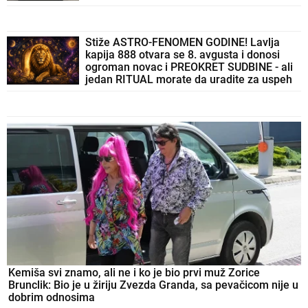
Stiže ASTRO-FENOMEN GODINE! Lavlja
kapija 888 otvara se 8. avgusta i donosi
ogroman novac i PREOKRET SUDBINE - ali
jedan RITUAL morate da uradite za uspeh
Kemiša svi znamo, ali ne i ko je bio prvi muž Zorice
Brunclik: Bio je u žiriju Zvezda Granda, sa pevačicom nije u
dobrim odnosima