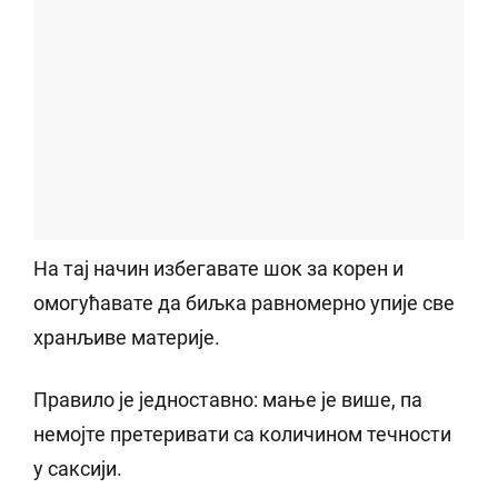
На тај начин избегавате шок за корен и
омогућавате да биљка равномерно упије све
хранљиве материје.
Правило је једноставно: мање је више, па
немојте претеривати са количином течности
у саксији.