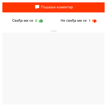
Пошаљи коментар
Свиђа ми се
Не свиђа ми се
0
1
Oglas