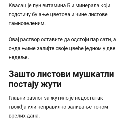
Квасац је пун витамина Б и минерала који
подстичу бујање цветова и чине листове
тамнозеленим.
Овај раствор оставите да одстоји пар сати, а
онда њиме залијте своје цвеће једном у две
недеље.
Зашто листови мушкатли
постају жути
Главни разлог за жутило је недостатак
гвожђа или неправилно заливање током
врелих дана.