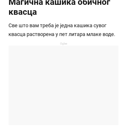
Магична кашика обичног
квасца
Све што вам треба је једна кашика сувог
квасца растворена у пет литара млаке воде.
Oglas