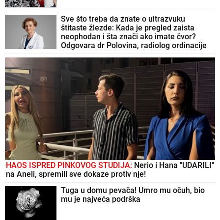
Sve što treba da znate o ultrazvuku
štitaste žlezde: Kada je pregled zaista
neophodan i šta znači ako imate čvor?
Odgovara dr Polovina, radiolog ordinacije
"One Medical"
HAOS ISPRED PINKOVOG STUDIJA:
Nerio i Hana "UDARILI"
na Aneli, spremili sve dokaze protiv nje!
Tuga u domu pevača! Umro mu očuh, bio
mu je najveća podrška