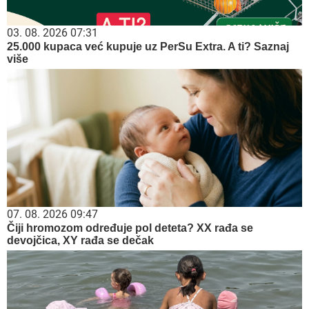
03. 08. 2026 07:31
25.000 kupaca već kupuje uz PerSu Extra. A ti? Saznaj
više
07. 08. 2026 09:47
Čiji hromozom određuje pol deteta? XX rađa se
devojčica, XY rađa se dečak