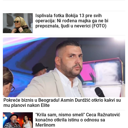
Isplivala fotka Bokija 13 pre svih
operacija: Ni rođena majka ga ne bi
prepoznala, ljudi u neverici (FOTO)
Pokreće biznis u Beogradu! Asmin Durdžić otkrio kakvi su
mu planovi nakon Elite
"Krila sam, nismo smeli" Ceca Ražnatović
konačno otkrila istinu o odnosu sa
Merlinom