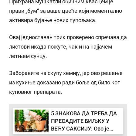
Прихрана мушкатли обичним квасцем је
прави „бум“ за ваше цвеће који моментално
активира бујање нових пупољака.
Овај једноставан трик проверено спречава да
листови икада пожуте, чак и на најјачем
летњем сунцу.
Заборавите на скупу хемију, јер ово решење
из кухиње доказано ради боље од било ког
куповног препарата.
5 ЗНАКОВА ДА ТРЕБА ДА
ПРЕСАДИТЕ БИЉКУ У
ВЕЋУ САКСИЈУ: Ово је