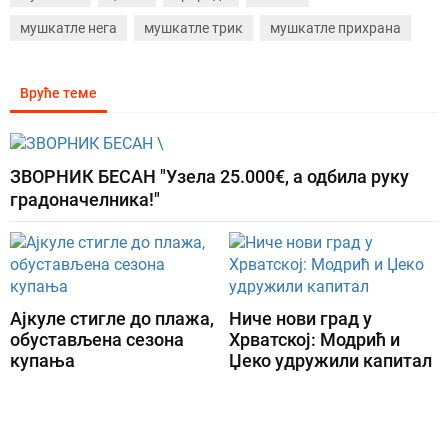
мушкатле нега
мушкатле трик
мушкатле прихрана
Вруће теме
ЗВОРНИК БЕСАН "Узела 25.000€, а одбила руку
градоначелника!"
Ајкуле стигле до плажа,
Ниче нови град у
обустављена сезона
Хрватској: Модрић и
купања
Џеко удружили капитал