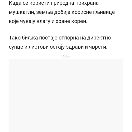
Када се користи природна прихрана
мушкатли, земља добија корисне гљивице
које чувају влагу и хране корен.
Тако биљка постаје отпорна на директно
сунце и листови остају здрави и чврсти.
Oglas