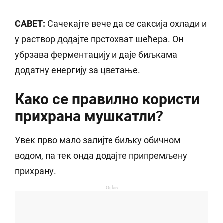
САВЕТ:
Сачекајте вече да се саксија охлади и
у раствор додајте прстохват шећера. Он
убрзава ферментацију и даје биљкама
додатну енергију за цветање.
Како се правилно користи
прихрана мушкатли?
Увек прво мало залијте биљку обичном
водом, па тек онда додајте припремљену
прихрану.
Oglas