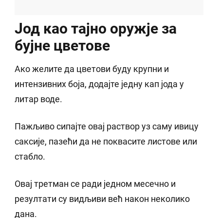
Јод као тајно оружје за
бујне цветове
Ако желите да цветови буду крупни и
интензивних боја, додајте једну кап јода у
литар воде.
Пажљиво сипајте овај раствор уз саму ивицу
саксије, пазећи да не поквасите листове или
стабло.
Овај третман се ради једном месечно и
резултати су видљиви већ након неколико
дана.