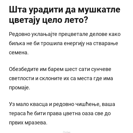
Шта урадити да мушкатле
цветају цело лето?
Редовно уклањајте прецветале делове како
биљка не би трошила енергију на стварање
семена.
Обезбедите им барем шест сати сунчеве
светлости и склоните их са места где има
промаје.
Уз мало квасца и редовно чишћење, ваша
тераса ће бити права цветна оаза све до
првих мразева.
Oglas