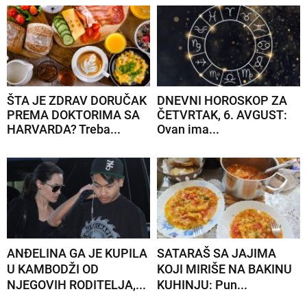
ŠTA JE ZDRAV DORUČAK
DNEVNI HOROSKOP ZA
PREMA DOKTORIMA SA
ČETVRTAK, 6. AVGUST:
HARVARDA? Treba...
Ovan ima...
ANĐELINA GA JE KUPILA
SATARAŠ SA JAJIMA
U KAMBODŽI OD
KOJI MIRIŠE NA BAKINU
NJEGOVIH RODITELJA,...
KUHINJU: Pun...