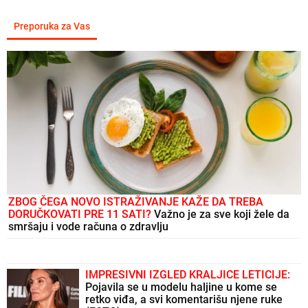
Preporuka za Vas
ZBOG ČEGA NOVO ISTRAŽIVANJE KAŽE DA TREBA
DORUČKOVATI PRE 11 SATI?
Važno je za sve koji žele da
smršaju i vode računa o zdravlju
IMPRESIVNI IZGLED KRALJICE LETICIJE:
Pojavila se u modelu haljine u kome se
retko viđa, a svi komentarišu njene ruke