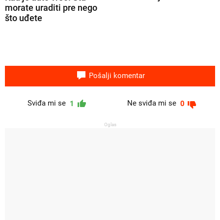
morate uraditi pre nego
što uđete
Pošalji komentar
Sviđa mi se
Ne sviđa mi se
1
0
Oglas