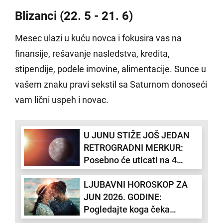
Blizanci (22. 5 - 21. 6)
Mesec ulazi u kuću novca i fokusira vas na
finansije, rešavanje nasledstva, kredita,
stipendije, podele imovine, alimentacije. Sunce u
vašem znaku pravi sekstil sa Saturnom donoseći
vam lični uspeh i novac.
U JUNU STIŽE JOŠ JEDAN
RETROGRADNI MERKUR:
Posebno će uticati na 4
horoskopska znaka
LJUBAVNI HOROSKOP ZA
JUN 2026. GODINE:
Pogledajte koga čeka
sudbinski susret, a ko će