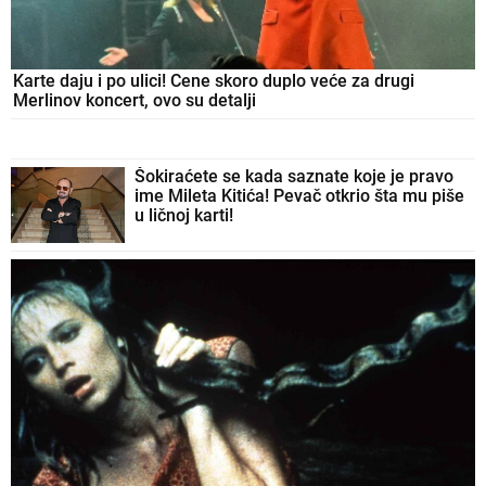
Karte daju i po ulici! Cene skoro duplo veće za drugi
Merlinov koncert, ovo su detalji
Šokiraćete se kada saznate koje je pravo
ime Mileta Kitića! Pevač otkrio šta mu piše
u ličnoj karti!