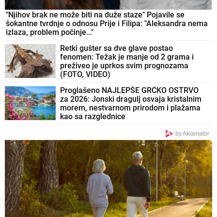
"Njihov brak ne može biti na duže staze" Pojavile se
šokantne tvrdnje o odnosu Prije i Filipa: "Aleksandra nema
izlaza, problem počinje..."
Retki gušter sa dve glave postao
fenomen: Težak je manje od 2 grama i
preživeo je uprkos svim prognozama
(FOTO, VIDEO)
Proglašeno NAJLEPŠE GRČKO OSTRVO
za 2026: Jonski dragulj osvaja kristalnim
morem, nestvarnom prirodom i plažama
kao sa razglednice
by Aklamator