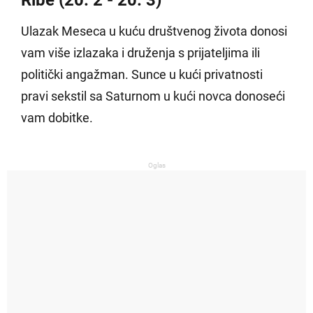
Ribe (20. 2 - 20. 3)
Ulazak Meseca u kuću društvenog života donosi
vam više izlazaka i druženja s prijateljima ili
politički angažman. Sunce u kući privatnosti
pravi sekstil sa Saturnom u kući novca donoseći
vam dobitke.
Oglas