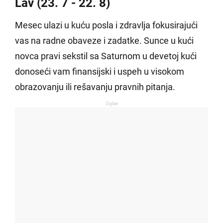
Lav (23. 7 - 22. 8)
Mesec ulazi u kuću posla i zdravlja fokusirajući
vas na radne obaveze i zadatke. Sunce u kući
novca pravi sekstil sa Saturnom u devetoj kući
donoseći vam finansijski i uspeh u visokom
obrazovanju ili rešavanju pravnih pitanja.
Oglas