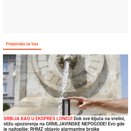
Preporuka za Vas
SRBIJA KAO U EKSPRES LONCU!
Dok sve ključa na vrelini,
stižu upozorenja na GRMLJAVINSKE NEPOGODE! Evo gde
je najtoplije: RHMZ objavio alarmantne brojke