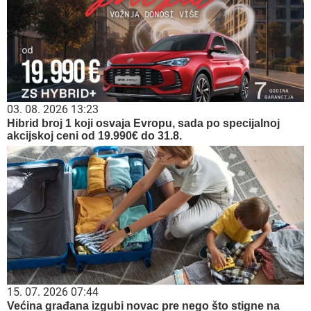
03. 08. 2026 13:23
Hibrid broj 1 koji osvaja Evropu, sada po specijalnoj
akcijskoj ceni od 19.990€ do 31.8.
15. 07. 2026 07:44
Većina građana izgubi novac pre nego što stigne na