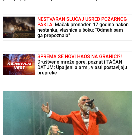
NESTVARAN SLUČAJ USRED POŽARNOG
PAKLA:
Mačak pronađen 17 godina nakon
nestanka, vlasnica u šoku: "Odmah sam
ga prepoznala"
SPREMA SE NOVI HAOS NA GRANICI?!
Društvene mreže gore, poznat i TAČAN
DATUM: Upaljeni alarmi, vlasti postavljaju
prepreke