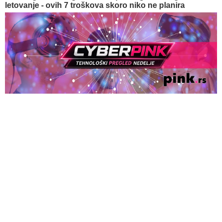
letovanje - ovih 7 troškova skoro niko ne planira
06. 08. 2026 10:21
Bela kuća hitno reagovala na AI sajber napade, svet
ulazi u globalni rat za tehnologiju - CYBERPINK
TEHNOLOŠKI PREGLED NEDELJE