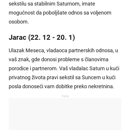
sekstilu sa stabilnim Saturnom, imate
mogućnost da poboljšate odnos sa voljenom
osobom.
Jarac (22. 12 - 20. 1)
Ulazak Meseca, vladaoca partnerskih odnosa, u
vaš znak, gde donosi probleme s članovima
porodice i partnerom. Vaš vladalac Saturn u kući
privatnog života pravi sekstil sa Suncem u kući
posla donoseći vam dobitke preko nekretnina.
Oglas