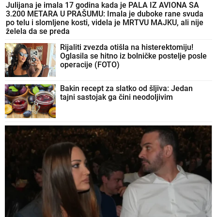
Julijana je imala 17 godina kada je PALA IZ AVIONA SA
3.200 METARA U PRAŠUMU: Imala je duboke rane svuda
po telu i slomljene kosti, videla je MRTVU MAJKU, ali nije
želela da se preda
Rijaliti zvezda otišla na histerektomiju!
Oglasila se hitno iz bolničke postelje posle
operacije (FOTO)
Bakin recept za slatko od šljiva: Jedan
tajni sastojak ga čini neodoljivim