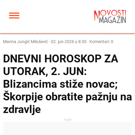
Marina Jungić Milošević
·
02. jun 2026 u 8:30
· Komentari: 0
DNEVNI HOROSKOP ZA
UTORAK, 2. JUN:
Blizancima stiže novac;
Škorpije obratite pažnju na
zdravlje
Oglas