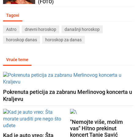
(FOTO)
Tagovi
Astro
dnevni horoskop
današnji horoskop
horoskop danas
horoskop za danas
Vruće teme
Pokrenuta peticija za zabranu Merlinovog koncerta u
Kraljevu
"Nemojte više, molim
vas" Hitno prekinut
koncert Tanje Savić
Kad je auto vreo: Šta