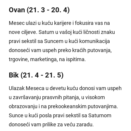
Ovan (21. 3 - 20. 4)
Mesec ulazi u kuću karijere i fokusira vas na
nove ciljeve. Saturn u vašoj kući ličnosti znaku
pravi sekstil sa Suncem u kući komunikacija
donoseći vam uspeh preko kraćih putovanja,
trgovine, marketinga, na ispitima.
Bik (21. 4 - 21. 5)
Ulazak Meseca u devetu kuću donosi vam uspeh
u završavanju prasvnih pitanja, u visokom
obrazovanju i na prekookeanskim putovanjima.
Sunce u kući posla pravi sekstil sa Saturnom
donoseći vam prilike za veću zaradu.