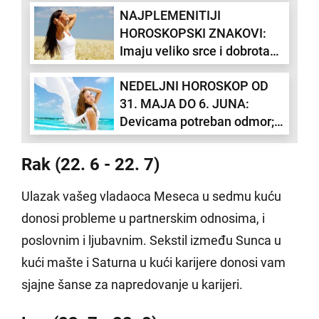
NAJPLEMENITIJI
naleteti na "pogrešne" ljude
HOROSKOPSKI ZNAKOVI:
Imaju veliko srce i dobrota
im je u krvi
NEDELJNI HOROSKOP OD
31. MAJA DO 6. JUNA:
Devicama potreban odmor;
Ribe se zaljubljuju
Rak (22. 6 - 22. 7)
Ulazak vašeg vladaoca Meseca u sedmu kuću
donosi probleme u partnerskim odnosima, i
poslovnim i ljubavnim. Sekstil između Sunca u
kući mašte i Saturna u kući karijere donosi vam
sjajne šanse za napredovanje u karijeri.