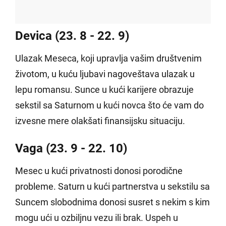
Devica (23. 8 - 22. 9)
Ulazak Meseca, koji upravlja vašim društvenim
životom, u kuću ljubavi nagoveštava ulazak u
lepu romansu. Sunce u kući karijere obrazuje
sekstil sa Saturnom u kući novca što će vam do
izvesne mere olakšati finansijsku situaciju.
Vaga (23. 9 - 22. 10)
Mesec u kući privatnosti donosi porodične
probleme. Saturn u kući partnerstva u sekstilu sa
Suncem slobodnima donosi susret s nekim s kim
mogu ući u ozbiljnu vezu ili brak. Uspeh u