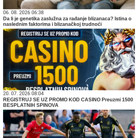
06. 08. 2026 06:38
Da li je genetika zaslužna za rađanje blizanaca? Istina o
naslednim faktorima i blizanačkoj trudnoći
20. 07. 2026 08:04
REGISTRUJ SE UZ PROMO KOD CASINO Preuzmi 1500
BESPLATNIH SPINOVA