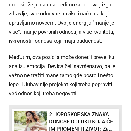
donosi i želju da unapredimo sebe - svoj izgled,
zdravlje, svakodnevne navike i način na koji
upravljamo novcem. Ovo je energija "manje je
više": manje površnih odnosa, a više kvaliteta,
iskrenosti i odnosa koji imaju budućnost.
Međutim, ova pozicija može doneti i preveliku
analizu emocija. Devica želi savršenstvo, pa je
važno ne tražiti mane tamo gde postoji nešto
lepo. LJubav nije projekat koji treba popraviti -
već odnos koji treba negovati.
2 HOROSKOPSKA ZNAKA
DONOSE ODLUKU KOJA ĆE
IM PROMENITI ŽIVOT: Za