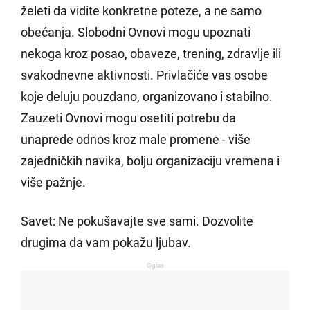
želeti da vidite konkretne poteze, a ne samo
obećanja. Slobodni Ovnovi mogu upoznati
nekoga kroz posao, obaveze, trening, zdravlje ili
svakodnevne aktivnosti. Privlačiće vas osobe
koje deluju pouzdano, organizovano i stabilno.
Zauzeti Ovnovi mogu osetiti potrebu da
unaprede odnos kroz male promene - više
zajedničkih navika, bolju organizaciju vremena i
više pažnje.
Savet: Ne pokušavajte sve sami. Dozvolite
drugima da vam pokažu ljubav.
Oglas