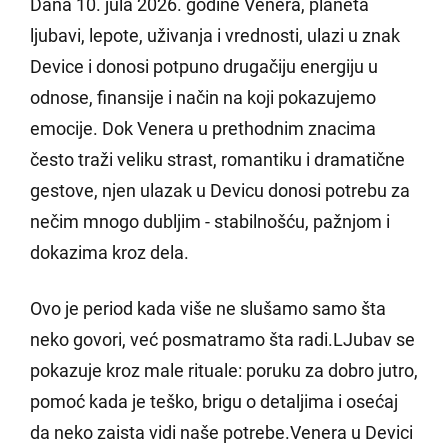
Dana 10. jula 2026. godine Venera, planeta
ljubavi, lepote, uživanja i vrednosti, ulazi u znak
Device i donosi potpuno drugačiju energiju u
odnose, finansije i način na koji pokazujemo
emocije. Dok Venera u prethodnim znacima
često traži veliku strast, romantiku i dramatične
gestove, njen ulazak u Devicu donosi potrebu za
nečim mnogo dubljim - stabilnošću, pažnjom i
dokazima kroz dela.
Ovo je period kada više ne slušamo samo šta
neko govori, već posmatramo šta radi.LJubav se
pokazuje kroz male rituale: poruku za dobro jutro,
pomoć kada je teško, brigu o detaljima i osećaj
da neko zaista vidi naše potrebe.Venera u Devici