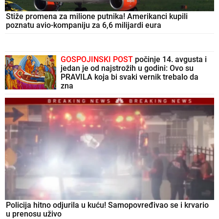
Stiže promena za milione putnika! Amerikanci kupili
poznatu avio-kompaniju za 6,6 milijardi eura
GOSPOJINSKI POST
počinje 14. avgusta i
jedan je od najstrožih u godini: Ovo su
PRAVILA koja bi svaki vernik trebalo da
zna
Policija hitno odjurila u kuću! Samopovređivao se i krvario
u prenosu uživo