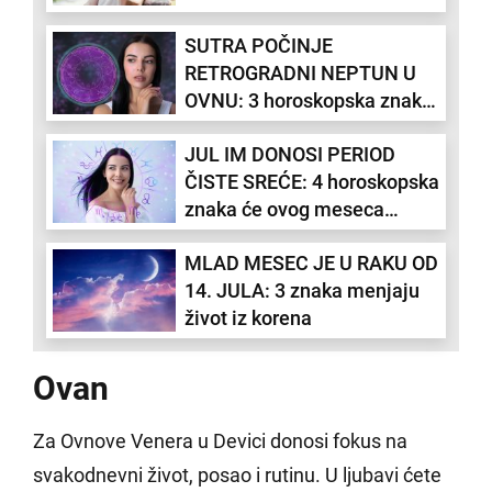
neke će biti kobno, a za neke
SUTRA POČINJE
neverovatno olakšanje
RETROGRADNI NEPTUN U
OVNU: 3 horoskopska znaka
će se suočiti sa sumnjom i
JUL IM DONOSI PERIOD
preispitivanjem
ČISTE SREĆE: 4 horoskopska
znaka će ovog meseca
osetiti veliko olakšanje
MLAD MESEC JE U RAKU OD
14. JULA: 3 znaka menjaju
život iz korena
Ovan
Za Ovnove Venera u Devici donosi fokus na
svakodnevni život, posao i rutinu. U ljubavi ćete