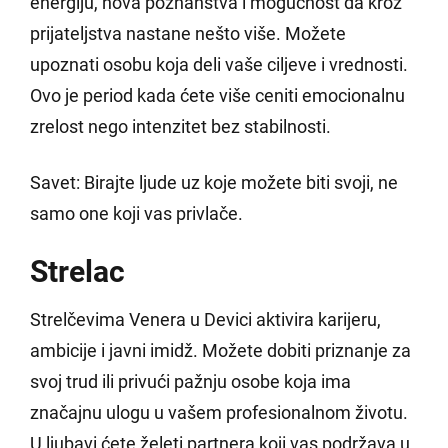
energiju, nova poznanstva i mogućnost da kroz
prijateljstva nastane nešto više. Možete
upoznati osobu koja deli vaše ciljeve i vrednosti.
Ovo je period kada ćete više ceniti emocionalnu
zrelost nego intenzitet bez stabilnosti.
Savet: Birajte ljude uz koje možete biti svoji, ne
samo one koji vas privlače.
Strelac
Strelčevima Venera u Devici aktivira karijeru,
ambicije i javni imidž. Možete dobiti priznanje za
svoj trud ili privući pažnju osobe koja ima
značajnu ulogu u vašem profesionalnom životu.
U ljubavi ćete želeti partnera koji vas podržava u