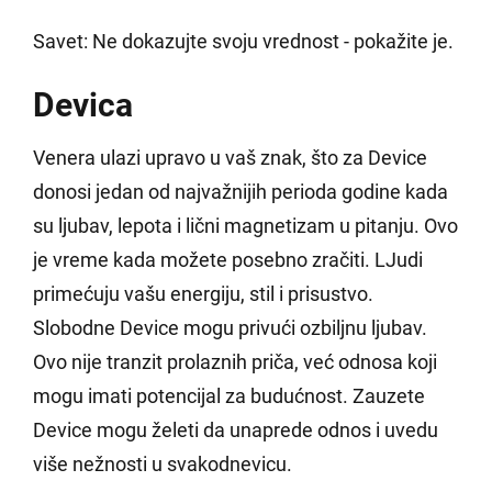
Savet: Ne dokazujte svoju vrednost - pokažite je.
Devica
Venera ulazi upravo u vaš znak, što za Device
donosi jedan od najvažnijih perioda godine kada
su ljubav, lepota i lični magnetizam u pitanju. Ovo
je vreme kada možete posebno zračiti. LJudi
primećuju vašu energiju, stil i prisustvo.
Slobodne Device mogu privući ozbiljnu ljubav.
Ovo nije tranzit prolaznih priča, već odnosa koji
mogu imati potencijal za budućnost. Zauzete
Device mogu želeti da unaprede odnos i uvedu
više nežnosti u svakodnevicu.