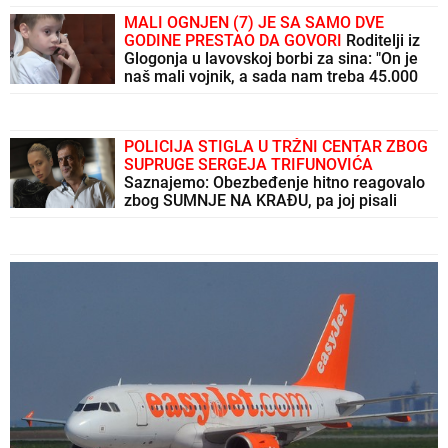
MALI OGNJEN (7) JE SA SAMO DVE
GODINE PRESTAO DA GOVORI
Roditelji iz
Glogonja u lavovskoj borbi za sina: "On je
naš mali vojnik, a sada nam treba 45.000
evra za terapiju koja će mu vratiti glas"
POLICIJA STIGLA U TRŽNI CENTAR ZBOG
SUPRUGE SERGEJA TRIFUNOVIĆA
Saznajemo: Obezbeđenje hitno reagovalo
zbog SUMNJE NA KRAĐU, pa joj pisali
krivičnu prijavu