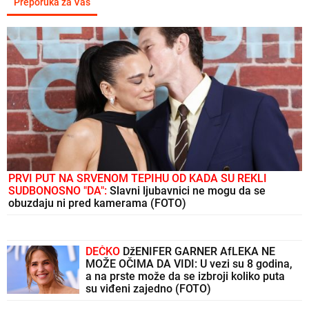
Preporuka za Vas
PRVI PUT NA SRVENOM TEPIHU OD KADA SU REKLI
SUDBONOSNO "DA":
Slavni ljubavnici ne mogu da se
obuzdaju ni pred kamerama (FOTO)
DEČKO
DžENIFER GARNER AfLEKA NE
MOŽE OČIMA DA VIDI: U vezi su 8 godina,
a na prste može da se izbroji koliko puta
su viđeni zajedno (FOTO)