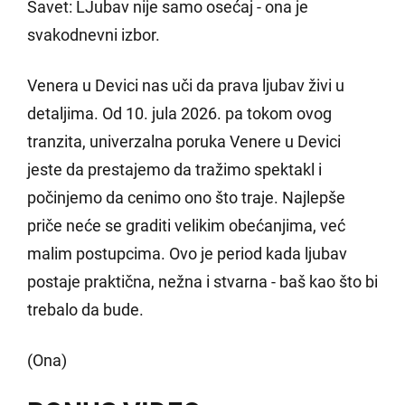
Savet: LJubav nije samo osećaj - ona je
svakodnevni izbor.
Venera u Devici nas uči da prava ljubav živi u
detaljima. Od 10. jula 2026. pa tokom ovog
tranzita, univerzalna poruka Venere u Devici
jeste da prestajemo da tražimo spektakl i
počinjemo da cenimo ono što traje. Najlepše
priče neće se graditi velikim obećanjima, već
malim postupcima. Ovo je period kada ljubav
postaje praktična, nežna i stvarna - baš kao što bi
trebalo da bude.
(Ona)