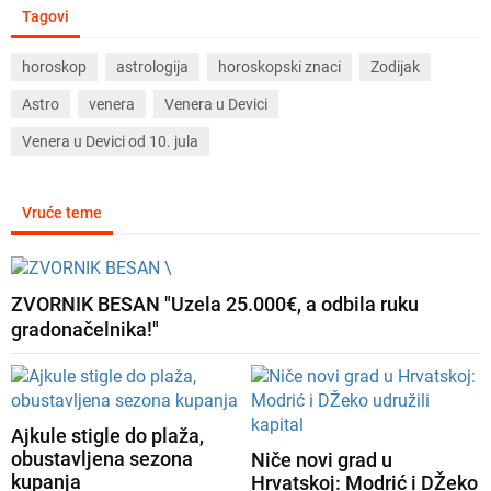
Tagovi
horoskop
astrologija
horoskopski znaci
Zodijak
Astro
venera
Venera u Devici
Venera u Devici od 10. jula
Vruće teme
ZVORNIK BESAN "Uzela 25.000€, a odbila ruku
gradonačelnika!"
Ajkule stigle do plaža,
obustavljena sezona
Niče novi grad u
kupanja
Hrvatskoj: Modrić i DŽeko