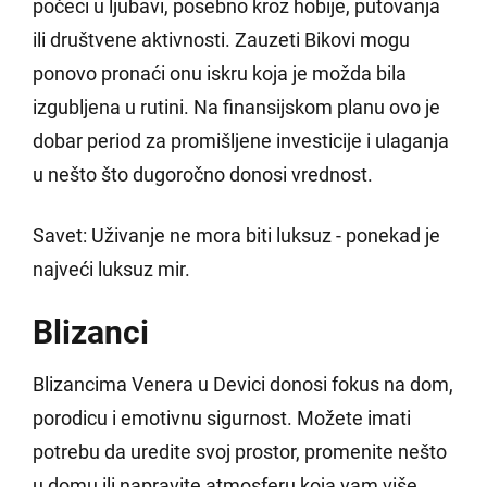
počeci u ljubavi, posebno kroz hobije, putovanja
ili društvene aktivnosti. Zauzeti Bikovi mogu
ponovo pronaći onu iskru koja je možda bila
izgubljena u rutini. Na finansijskom planu ovo je
dobar period za promišljene investicije i ulaganja
u nešto što dugoročno donosi vrednost.
Savet: Uživanje ne mora biti luksuz - ponekad je
najveći luksuz mir.
Blizanci
Blizancima Venera u Devici donosi fokus na dom,
porodicu i emotivnu sigurnost. Možete imati
potrebu da uredite svoj prostor, promenite nešto
u domu ili napravite atmosferu koja vam više