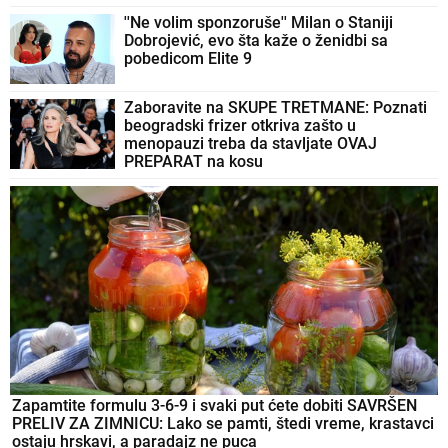
''Ne volim sponzoruše'' Milan o Staniji
Dobrojević, evo šta kaže o ženidbi sa
pobedicom Elite 9
Zaboravite na SKUPE TRETMANE: Poznati
beogradski frizer otkriva zašto u
menopauzi treba da stavljate OVAJ
PREPARAT na kosu
Zapamtite formulu 3-6-9 i svaki put ćete dobiti SAVRŠEN
PRELIV ZA ZIMNICU: Lako se pamti, štedi vreme, krastavci
ostaju hrskavi, a paradajz ne puca