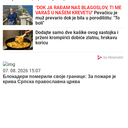
"DOK JA RAĐAM NAŠ BLAGOSLOV, TI ME
VARAŠ U NAŠEM KREVETU"
Pevačicu je
muž prevario dok je bila u porodilištu: "To
boli"
Dodajte samo dve kašike ovog sastojka i
prženi krompirići dobiće zlatnu, hrskavu
koricu
by Aklamator
07. 08. 2026 15:07
Блокадери померили своје границе: За пожаре је
крива Српска православна црква