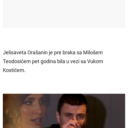
Jelisaveta Orašanin je pre braka sa Milošem
Teodosićem pet godina bila u vezi sa Vukom
Kostićem.