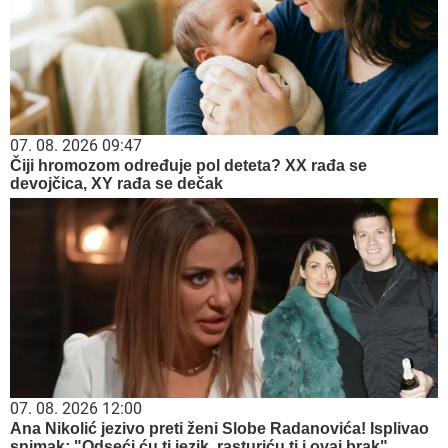
07. 08. 2026 09:47
Čiji hromozom određuje pol deteta? XX rađa se
devojčica, XY rađa se dečak
07. 08. 2026 12:00
Ana Nikolić jezivo preti ženi Slobe Radanovića! Isplivao
snimak: "Odseći ću ti jezik, rasturiću ti i ovaj brak"