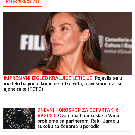
Preporuka za Vas
IMPRESIVNI IZGLED KRALJICE LETICIJE:
Pojavila se u
modelu haljine u kome se retko viđa, a svi komentarišu
njene ruke (FOTO)
DNEVNI HOROSKOP ZA ČETVRTAK, 6.
AVGUST:
Ovan ima finansijske a Vaga
probleme sa partnerom, Rak i Jarac u
sukobu sa ženama u porodici