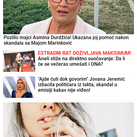
Pozlilo majci Asmina Durdžića! Ukazana joj pomoć nakon
skandala sa Majom Marinković
ESTRADNI RAT DOŽIVLJAVA MAKSIMUM!
Aneli stiže na direktno suočavanje: Da li
će se večeras umešati i ONA?
"Ajde ćuti dok govorim" Jovana Jeremić
izbacila političara iz takta, skandal u
emisiji kakav nije viđen!