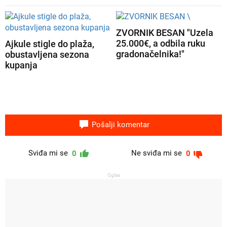
ZVORNIK BESAN "Uzela
25.000€, a odbila ruku
Ajkule stigle do plaža,
gradonačelnika!"
obustavljena sezona
kupanja
Pošalji komentar
Sviđa mi se
Ne sviđa mi se
0
0
Oglas