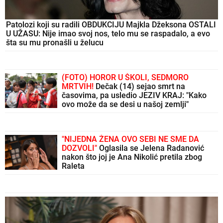
Patolozi koji su radili OBDUKCIJU Majkla Džeksona OSTALI
U UŽASU: Nije imao svoj nos, telo mu se raspadalo, a evo
šta su mu pronašli u želucu
(FOTO) HOROR U ŠKOLI, SEDMORO
MRTVIH!
Dečak (14) sejao smrt na
časovima, pa usledio JEZIV KRAJ: "Kako
ovo može da se desi u našoj zemlji"
"NIJEDNA ŽENA OVO SEBI NE SME DA
DOZVOLI"
Oglasila se Jelena Radanović
nakon što joj je Ana Nikolić pretila zbog
Raleta