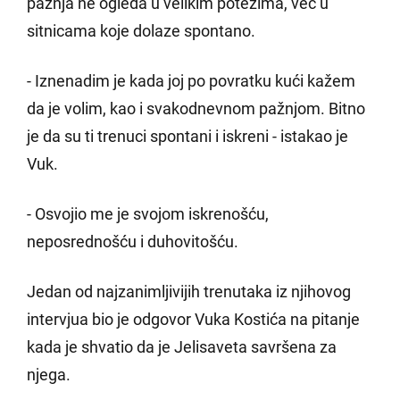
pažnja ne ogleda u velikim potezima, već u
sitnicama koje dolaze spontano.
- Iznenadim je kada joj po povratku kući kažem
da je volim, kao i svakodnevnom pažnjom. Bitno
je da su ti trenuci spontani i iskreni - istakao je
Vuk.
- Osvojio me je svojom iskrenošću,
neposrednošću i duhovitošću.
Jedan od najzanimljivijih trenutaka iz njihovog
intervjua bio je odgovor Vuka Kostića na pitanje
kada je shvatio da je Jelisaveta savršena za
njega.