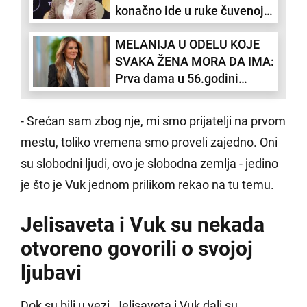
konačno ide u ruke čuvenoj
glumici!
MELANIJA U ODELU KOJE
SVAKA ŽENA MORA DA IMA:
Prva dama u 56.godini
izgleda kao SUPERMODEL!
(VIDEO)
- Srećan sam zbog nje, mi smo prijatelji na prvom
mestu, toliko vremena smo proveli zajedno. Oni
su slobodni ljudi, ovo je slobodna zemlja - jedino
je što je Vuk jednom prilikom rekao na tu temu.
Jelisaveta i Vuk su nekada
otvoreno govorili o svojoj
ljubavi
Dok su bili u vezi, Jelisaveta i Vuk dali su