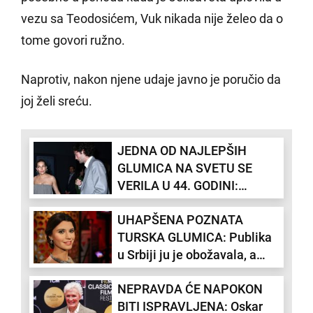
vezu sa Teodosićem, Vuk nikada nije želeo da o
tome govori ružno.
Naprotiv, nakon njene udaje javno je poručio da
joj želi sreću.
JEDNA OD NAJLEPŠIH
GLUMICA NA SVETU SE
VERILA U 44. GODINI:
"Četvrta sreća" sa 15 godina
UHAPŠENA POZNATA
mlađim (FOTO)
TURSKA GLUMICA: Publika
u Srbiji ju je obožavala, a
sada je u zatvoru zbog droge
NEPRAVDA ĆE NAPOKON
BITI ISPRAVLJENA: Oskar