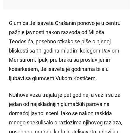
Glumica Jelisaveta Orašanin ponovo je u centru
pažnje javnosti nakon razvoda od Miloša
Teodosića, posebno otkako se piše o njenoj
bliskosti sa 11 godina mlađim kolegom Pavlom
Mensurom. Ipak, pre braka sa proslavljenim
košarkašem, Jelisaveta je godinama bila u
ljubavi sa glumcem Vukom Kostićem.
NJihova veza trajala je pet godina, a važili su za
jedan od najskladnijih glumačkih parova na
domaćoj javnoj sceni. Iako se nakon raskida
mnogo spekulisalo o razlozima njihovog razlaza,
posebno u periodu kada je Jelisaveta uplovila u