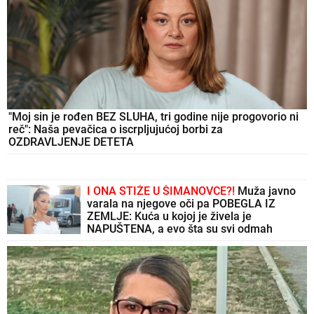
"Moj sin je rođen BEZ SLUHA, tri godine nije progovorio ni
reč": Naša pevačica o iscrpljujućoj borbi za
OZDRAVLJENJE DETETA
I ONA STIŽE U ŠIMANOVCE?!
Muža javno
varala na njegove oči pa POBEGLA IZ
ZEMLJE: Kuća u kojoj je živela je
NAPUŠTENA, a evo šta su svi odmah
videli