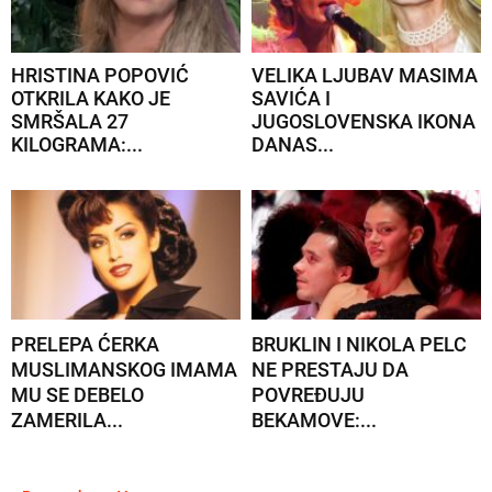
HRISTINA POPOVIĆ
VELIKA LJUBAV MASIMA
OTKRILA KAKO JE
SAVIĆA I
SMRŠALA 27
JUGOSLOVENSKA IKONA
KILOGRAMA:...
DANAS...
PRELEPA ĆERKA
BRUKLIN I NIKOLA PELC
MUSLIMANSKOG IMAMA
NE PRESTAJU DA
MU SE DEBELO
POVREĐUJU
ZAMERILA...
BEKAMOVE:...