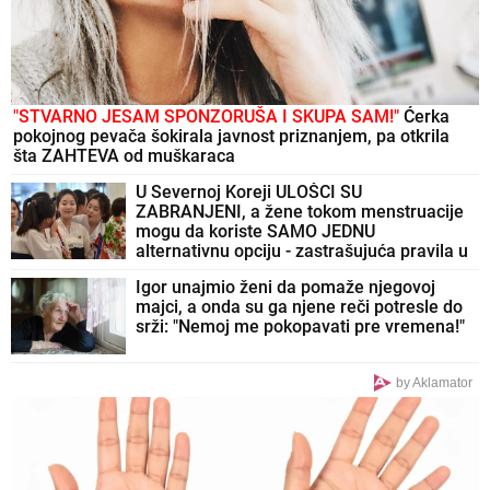
"STVARNO JESAM SPONZORUŠA I SKUPA SAM!"
Ćerka
pokojnog pevača šokirala javnost priznanjem, pa otkrila
šta ZAHTEVA od muškaraca
U Severnoj Koreji ULOŠCI SU
ZABRANJENI, a žene tokom menstruacije
mogu da koriste SAMO JEDNU
alternativnu opciju - zastrašujuća pravila u
svetu Kim Džong Una
Igor unajmio ženi da pomaže njegovoj
majci, a onda su ga njene reči potresle do
srži: "Nemoj me pokopavati pre vremena!"
by Aklamator