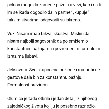
poklon mogu da zamene pažnju u vezi, kao i da li
im se ikada dogodilo da ih partner „kupuje“
takvim stvarima, odgovorili su iskreno.
Vuk: Nisam imao takva iskustva. Mislim da
nisam najbolji sagovornik da polemišem o
konstantnim pažnjama i povremenim formalnim
izrazima ljubavi.
Jelisaveta: Sve skupocene poklone i romantične
gestove dala bih za konstantnu pažnju.
Formalnost prezirem.
Glumica je tada otkrila i jedan detalj iz njihovog
zajedničkog života koji ju je posebno raznežio.