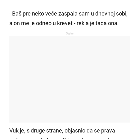
- Baš pre neko veče zaspala sam u dnevnoj sobi,
a on me je odneo u krevet - rekla je tada ona.
Oglas
Vuk je, s druge strane, objasnio da se prava