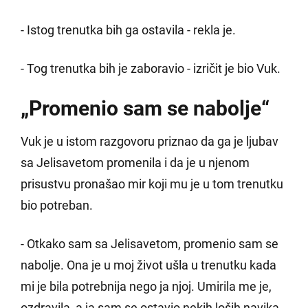
- Istog trenutka bih ga ostavila - rekla je.
- Tog trenutka bih je zaboravio - izričit je bio Vuk.
„Promenio sam se nabolje“
Vuk je u istom razgovoru priznao da ga je ljubav
sa Jelisavetom promenila i da je u njenom
prisustvu pronašao mir koji mu je u tom trenutku
bio potreban.
- Otkako sam sa Jelisavetom, promenio sam se
nabolje. Ona je u moj život ušla u trenutku kada
mi je bila potrebnija nego ja njoj. Umirila me je,
ozdravila, a ja sam se ostavio nekih loših navika -