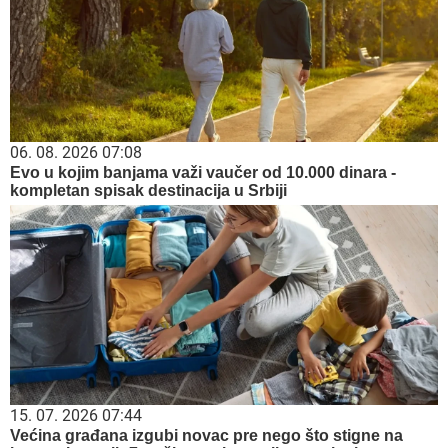
06. 08. 2026 07:08
Evo u kojim banjama važi vaučer od 10.000 dinara -
kompletan spisak destinacija u Srbiji
15. 07. 2026 07:44
Većina građana izgubi novac pre nego što stigne na