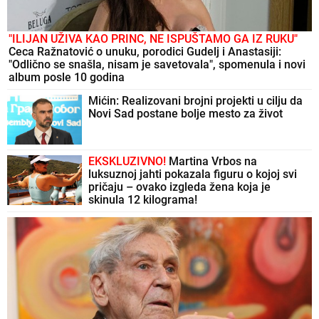
"ILIJAN UŽIVA KAO PRINC, NE ISPUŠTAMO GA IZ RUKU"
Ceca Ražnatović o unuku, porodici Gudelj i Anastasiji:
"Odlično se snašla, nisam je savetovala", spomenula i novi
album posle 10 godina
Mićin: Realizovani brojni projekti u cilju da
Novi Sad postane bolje mesto za život
EKSKLUZIVNO!
Martina Vrbos na
luksuznoj jahti pokazala figuru o kojoj svi
pričaju – ovako izgleda žena koja je
skinula 12 kilograma!