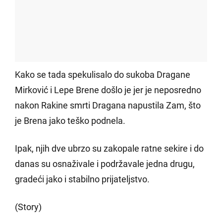
Kako se tada spekulisalo do sukoba Dragane
Mirković i Lepe Brene došlo je jer je neposredno
nakon Rakine smrti Dragana napustila Zam, što
je Brena jako teško podnela.
Ipak, njih dve ubrzo su zakopale ratne sekire i do
danas su osnaživale i podržavale jedna drugu,
gradeći jako i stabilno prijateljstvo.
(Story)