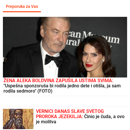
Preporuka za Vas
ŽENA ALEKA BOLDVINA ZAPUŠILA USTIMA SVIMA:
"Uspešna sponzoruša bi rodila jedno dete i otišla, ja sam
rodila sedmoro" (FOTO)
VERNICI DANAS SLAVE SVETOG
PROROKA JEZEKILJA:
Činio je čuda, a ovo
je molitva