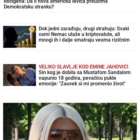
Mičigena: Da li nova američka levica preuzima
Demokratsku stranku?
Dok jedni zarađuju, drugi strahuju: Svaki
osmi Nemac ulaže u kriptovalute, ali
mnogi ih i dalje smatraju veoma rizičnim
VELIKO SLAVLJE KOD EMINE JAHOVIĆ!
Sin kog je dobila sa Mustafom Sandalom
napunio 18 godina, pevačicu pukle
emocije: "Zauvek si mi promenio život"