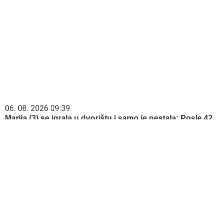
06. 08. 2026 09:39
Marija (3) se igrala u dvorištu i samo je nestala: Posle 42
godine otac je pronašao, zanemeo je kada je saznao gde
je bila