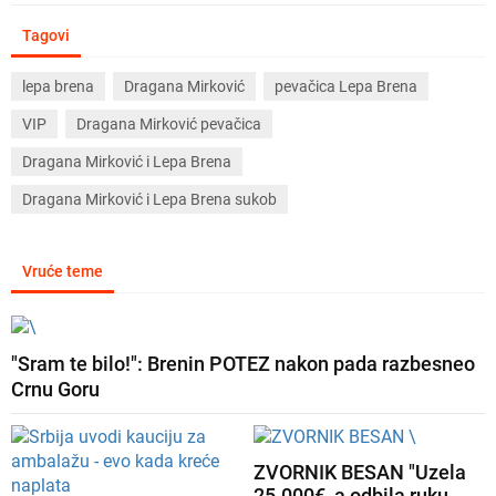
Tagovi
lepa brena
Dragana Mirković
pevačica Lepa Brena
VIP
Dragana Mirković pevačica
Dragana Mirković i Lepa Brena
Dragana Mirković i Lepa Brena sukob
Vruće teme
"Sram te bilo!": Brenin POTEZ nakon pada razbesneo
Crnu Goru
ZVORNIK BESAN "Uzela
25.000€, a odbila ruku