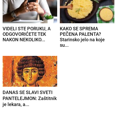
VIDELI STE PORUKU, A
KAKO SE SPREMA
ODGOVORIĆETE TEK
PEČENA PALENTA?
NAKON NEKOLIKO...
Starinsko jelo na koje
su...
DANAS SE SLAVI SVETI
PANTELEJMON: Zaštitnik
je lekara, a...