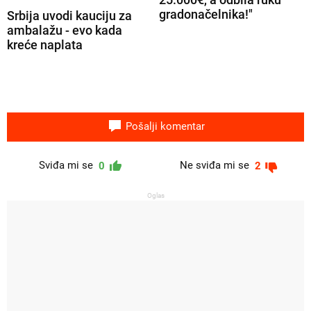
gradonačelnika!"
Srbija uvodi kauciju za
ambalažu - evo kada
kreće naplata
Pošalji komentar
Sviđa mi se
Ne sviđa mi se
0
2
Oglas