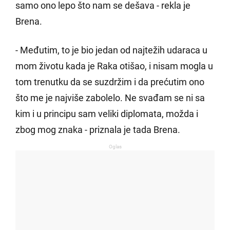
samo ono lepo što nam se dešava - rekla je
Brena.
- Međutim, to je bio jedan od najtežih udaraca u
mom životu kada je Raka otišao, i nisam mogla u
tom trenutku da se suzdržim i da prećutim ono
što me je najviše zabolelo. Ne svađam se ni sa
kim i u principu sam veliki diplomata, možda i
zbog mog znaka - priznala je tada Brena.
Oglas