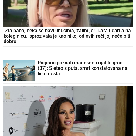
"Zla baba, neka se bavi unucima, žalim je!" Dara udarila na
koleginicu, isprozivala je kao niko, od ovih reči joj neće biti
dobro
Poginuo poznati maneken i rijaliti igrač
(37): Sleteo s puta, smrt konstatovana na
licu mesta