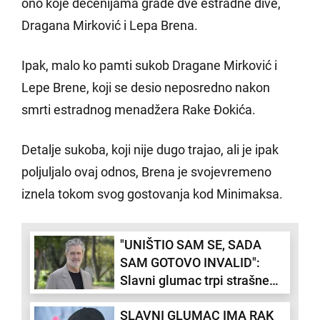
ono koje decenijama grade dve estradne dive,
Dragana Mirković i Lepa Brena.
Ipak, malo ko pamti sukob Dragane Mirković i
Lepe Brene, koji se desio neposredno nakon
smrti estradnog menadžera Rake Đokića.
Detalje sukoba, koji nije dugo trajao, ali je ipak
poljuljalo ovaj odnos, Brena je svojevremeno
iznela tokom svog gostovanja kod Minimaksa.
"UNIŠTIO SAM SE, SADA
SAM GOTOVO INVALID":
Slavni glumac trpi strašne
poslednice jer je želeo da
SLAVNI GLUMAC IMA RAK
izgleda savršeno