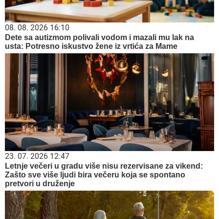
08. 08. 2026 16:10
Dete sa autizmom polivali vodom i mazali mu lak na
usta: Potresno iskustvo žene iz vrtića za Mame
23. 07. 2026 12:47
Letnje večeri u gradu više nisu rezervisane za vikend:
Zašto sve više ljudi bira večeru koja se spontano
pretvori u druženje