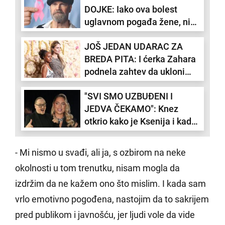
DOJKE: Iako ova bolest
uglavnom pogađa žene, ni
muškarci nisu pošteđeni -
JOŠ JEDAN UDARAC ZA
evo kako da je prepoznate
BREDA PITA: I ćerka Zahara
podnela zahtev da ukloni
njegovo prezime
"SVI SMO UZBUĐENI I
JEDVA ČEKAMO": Knez
otkrio kako je Ksenija i kada
će se poroditi
- Mi nismo u svađi, ali ja, s ozbirom na neke
okolnosti u tom trenutku, nisam mogla da
izdržim da ne kažem ono što mislim. I kada sam
vrlo emotivno pogođena, nastojim da to sakrijem
pred publikom i javnošću, jer ljudi vole da vide