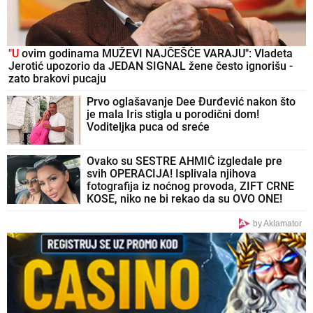
"U
ovim godinama MUŽEVI NAJČEŠĆE VARAJU": Vladeta
Jerotić upozorio da JEDAN SIGNAL žene često ignorišu -
zato brakovi pucaju
Prvo oglašavanje Dee Đurđević nakon što
je mala Iris stigla u porodični dom!
Voditeljka puca od sreće
Ovako su SESTRE AHMIĆ izgledale pre
svih OPERACIJA! Isplivala njihova
fotografija iz noćnog provoda, ZIFT CRNE
KOSE, niko ne bi rekao da su OVO ONE!
(FOTO)
by Aklamator