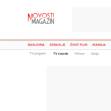
NASLOVNA
ZDRAVLJE
ŽIVOT PLUS
KUHINJA
TV program
TV zvezde
Filmovi
Serije