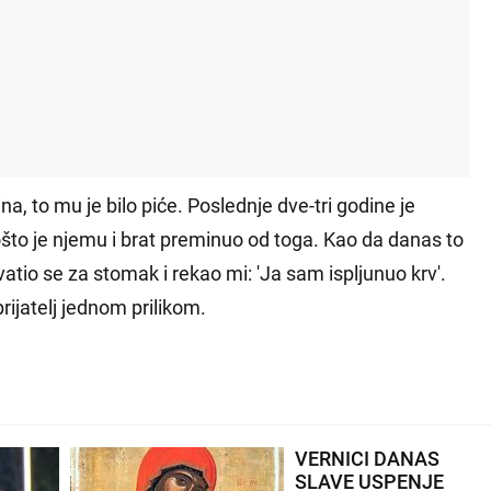
dina, to mu je bilo piće. Poslednje dve-tri godine je
 pošto je njemu i brat preminuo od toga. Kao da danas to
tio se za stomak i rekao mi: 'Ja sam ispljunuo krv'.
rijatelj jednom prilikom.
VERNICI DANAS
SLAVE USPENJE