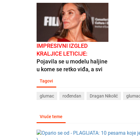
IMPRESIVNI IZGLED
KRALJICE LETICIJE:
Pojavila se u modelu haljine
u kome se retko viđa, a svi
komentarišu njene ruke
Tagovi
(FOTO)
glumac
rođendan
Dragan Nikolić
glumac
Vruće teme