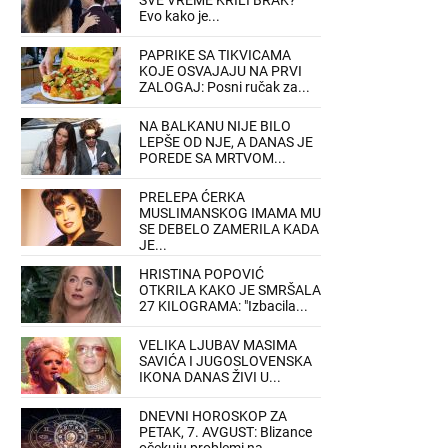
SVE VREME KRILI BRAK?
Evo kako je...
PAPRIKE SA TIKVICAMA
KOJE OSVAJAJU NA PRVI
ZALOGAJ: Posni ručak za...
NA BALKANU NIJE BILO
LEPŠE OD NJE, A DANAS JE
POREDE SA MRTVOM...
PRELEPA ĆERKA
MUSLIMANSKOG IMAMA MU
SE DEBELO ZAMERILA KADA
JE...
HRISTINA POPOVIĆ
OTKRILA KAKO JE SMRŠALA
27 KILOGRAMA: "Izbacila...
VELIKA LJUBAV MASIMA
SAVIĆA I JUGOSLOVENSKA
IKONA DANAS ŽIVI U...
DNEVNI HOROSKOP ZA
PETAK, 7. AVGUST: Blizance