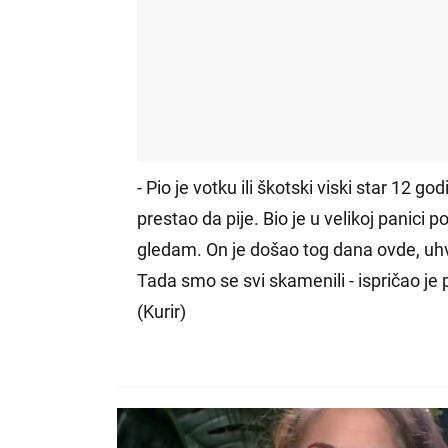
- Pio je votku ili škotski viski star 12 go
prestao da pije. Bio je u velikoj panici
gledam. On je došao tog dana ovde, uhva
Tada smo se svi skamenili - ispričao je p
(Kurir)