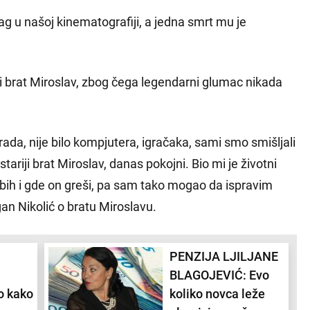
rag u našoj kinematografiji, a jedna smrt mu je
ji brat Miroslav, zbog čega legendarni glumac nikada
da, nije bilo kompjutera, igračaka, sami smo smišljali
stariji brat Miroslav, danas pokojni. Bio mi je životni
 bih i gde on greši, pa sam tako mogao da ispravim
an Nikolić o bratu Miroslavu.
PENZIJA LJILJANE
BLAGOJEVIĆ: Evo
o kako
koliko novca leže