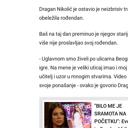
Dragan Nikolić je ostavio je neizbrisiv t
obeležila rođendan.
Baš na taj dan preminuo je njegov stari
više nije proslavljao svoj rođendan.
- Uglavnom smo živeli po ulicama Beogra
igre. Na mene je veliki uticaj imao i moj 
učitelj i uzor u mnogim stvarima. Video
svoje ponašanje - ovako je govorio Drag
"BILO ME JE
SRAMOTA NA
POČETKU": Ev