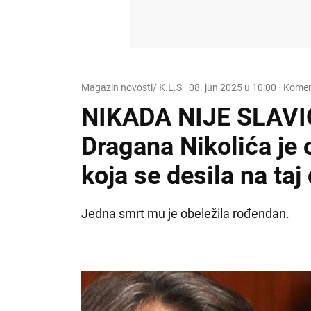
Magazin novosti/ K.L.S
·
08. jun 2025 u 10:00
· Komen
NIKADA NIJE SLAVI
Dragana Nikolića je o
koja se desila na taj
Jedna smrt mu je obeležila rođendan.