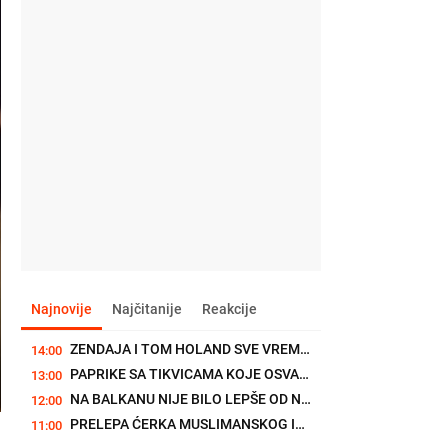
Najnovije
Najčitanije
Reakcije
ZENDAJA I TOM HOLAND SVE VREME KRILI BRAK? Evo kako je...
14:00
PAPRIKE SA TIKVICAMA KOJE OSVAJAJU NA PRVI ZALOGAJ: Posni ručak za...
13:00
NA BALKANU NIJE BILO LEPŠE OD NJE, A DANAS JE POREDE SA MRTVOM...
12:00
PRELEPA ĆERKA MUSLIMANSKOG IMAMA MU SE DEBELO ZAMERILA KADA JE...
11:00