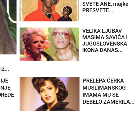
SVETE ANE, majke
PRESVETE...
VELIKA LJUBAV
MASIMA SAVIĆA I
JUGOSLOVENSKA
IKONA DANAS...
z...
IJE
PRELEPA ĆERKA
 NJE,
MUSLIMANSKOG
OREDE
IMAMA MU SE
DEBELO ZAMERILA...