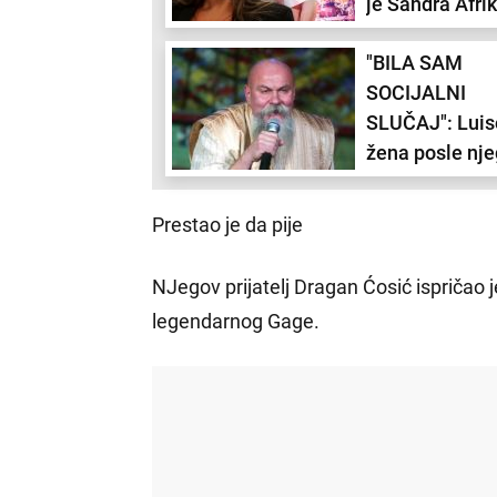
je Sandra Afri
dobila nadima
"BILA SAM
SOCIJALNI
SLUČAJ": Luis
žena posle nj
smrti prošla k
težak period
Prestao je da pije
NJegov prijatelj Dragan Ćosić ispričao j
legendarnog Gage.