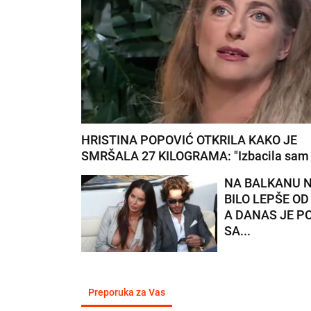
HRISTINA POPOVIĆ OTKRILA KAKO JE
SMRŠALA 27 KILOGRAMA: "Izbacila sam i
NA BALKANU N
BILO LEPŠE OD
A DANAS JE P
SA...
Preporuka za Vas