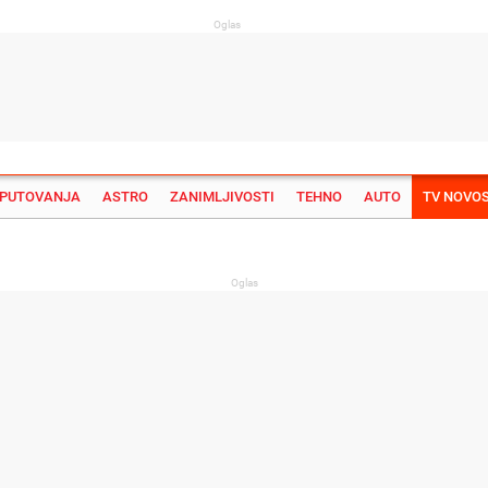
Oglas
PUTOVANJA
ASTRO
ZANIMLJIVOSTI
TEHNO
AUTO
TV NOVOS
Su
Oglas