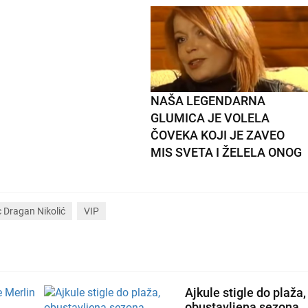
NAŠA LEGENDARNA
GLUMICA JE VOLELA
ČOVEKA KOJI JE ZAVEO
MIS SVETA I ŽELELA ONOG
KOJI JE KUMU PREOTEO
ŽENU: A onda je Milorad sve
promenio
 Dragan Nikolić
VIP
Ajkule stigle do plaža,
obustavljena sezona