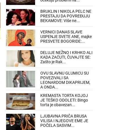
očekuju problemi na...
BRUKLIN I NIKOLA PELC NE
PRESTAJU DA POVREĐUJU
BEKAMOVE: Više ne...
VERNICI DANAS SLAVE
USPENJE SVETE ANE, majke
PRESVETE BOGORIDE:...
DELUJE NEŽNO I KRHKO ALI
KADA ZAĆUTI, ČUVAJTE SE:
Zašto je Rak...
OVU SLAVNU GLUMICU SU
POVEZIVALI SA
LEONARDOM DIKAPRIJEM,
A ONDA...
KREMASTA TORTA KOJOJ
JE TEŠKO ODOLETI: Bingo
torta je obavezan...
LJUBAVNA PRIČA BRUSA
VILISA I NJEGOVE EME JE
POČELA SASVIM...