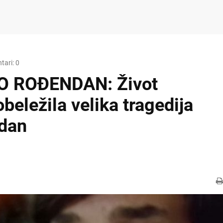
tari: 0
O ROĐENDAN: Život
beležila velika tragedija
 dan