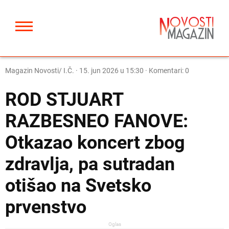
Magazin Novosti/ I.Č.
·
15. jun 2026 u 15:30
· Komentari: 0
ROD STJUART
RAZBESNEO FANOVE:
Otkazao koncert zbog
zdravlja, pa sutradan
otišao na Svetsko
prvenstvo
Oglas