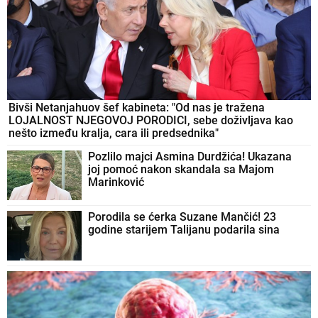
Bivši Netanjahuov šef kabineta: "Od nas je tražena
LOJALNOST NJEGOVOJ PORODICI, sebe doživljava kao
nešto između kralja, cara ili predsednika"
Pozlilo majci Asmina Durdžića! Ukazana
joj pomoć nakon skandala sa Majom
Marinković
Porodila se ćerka Suzane Mančić! 23
godine starijem Talijanu podarila sina