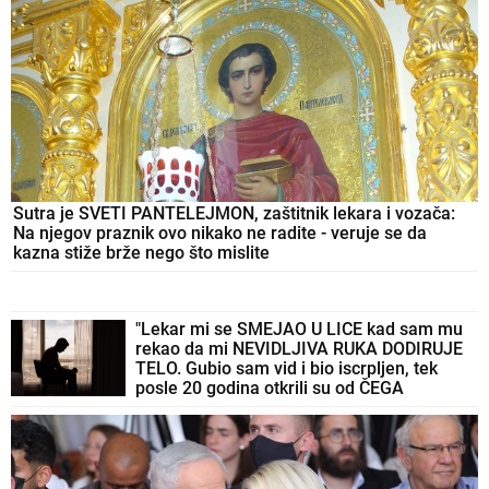
Sutra je SVETI PANTELEJMON, zaštitnik lekara i vozača:
Na njegov praznik ovo nikako ne radite - veruje se da
kazna stiže brže nego što mislite
"Lekar mi se SMEJAO U LICE kad sam mu
rekao da mi NEVIDLJIVA RUKA DODIRUJE
TELO. Gubio sam vid i bio iscrpljen, tek
posle 20 godina otkrili su od ČEGA
BOLUJEM"