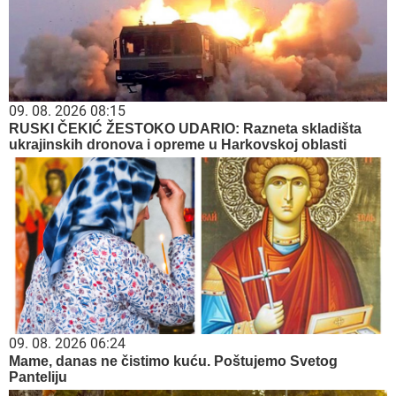
09. 08. 2026 08:15
RUSKI ČEKIĆ ŽESTOKO UDARIO: Razneta skladišta
ukrajinskih dronova i opreme u Harkovskoj oblasti
09. 08. 2026 06:24
Mame, danas ne čistimo kuću. Poštujemo Svetog
Panteliju