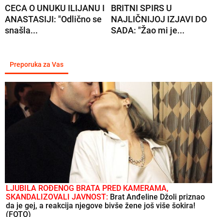
CECA O UNUKU ILIJANU I
BRITNI SPIRS U
ANASTASIJI: "Odlično se
NAJLIČNIJOJ IZJAVI DO
snašla...
SADA: "Žao mi je...
Preporuka za Vas
LJUBILA ROĐENOG BRATA PRED KAMERAMA,
SKANDALIZOVALI JAVNOST:
Brat Anđeline Džoli priznao
da je gej, a reakcija njegove bivše žene još više šokira!
(FOTO)