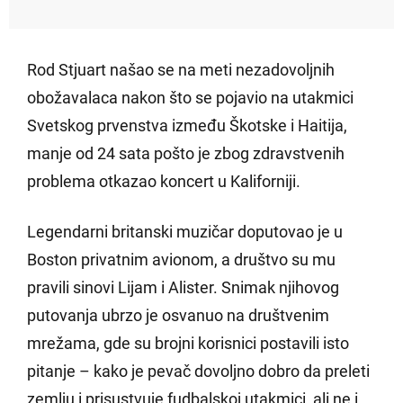
Rod Stjuart našao se na meti nezadovoljnih
obožavalaca nakon što se pojavio na utakmici
Svetskog prvenstva između Škotske i Haitija,
manje od 24 sata pošto je zbog zdravstvenih
problema otkazao koncert u Kaliforniji.
Legendarni britanski muzičar doputovao je u
Boston privatnim avionom, a društvo su mu
pravili sinovi Lijam i Alister. Snimak njihovog
putovanja ubrzo je osvanuo na društvenim
mrežama, gde su brojni korisnici postavili isto
pitanje – kako je pevač dovoljno dobro da preleti
zemlju i prisustvuje fudbalskoj utakmici, ali ne i