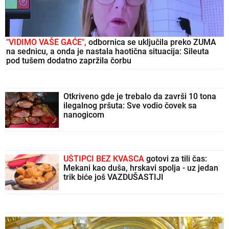
"VIDIMO VAŠE GAĆE",
odbornica se uključila preko ZUMA
na sednicu, a onda je nastala haotična situacija: Sileuta
pod tušem dodatno zapržila čorbu
Otkriveno gde je trebalo da završi 10 tona
ilegalnog pršuta: Sve vodio čovek sa
nanogicom
UŠTIPCI BEZ KVASCA
gotovi za tili čas:
Mekani kao duša, hrskavi spolja - uz jedan
trik biće još VAZDUŠASTIJI