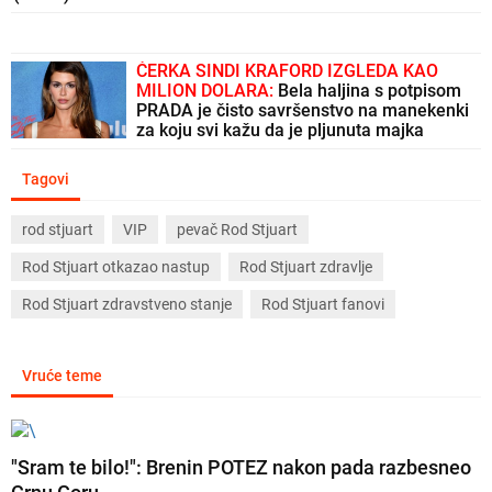
ĆERKA SINDI KRAFORD IZGLEDA KAO
MILION DOLARA:
Bela haljina s potpisom
PRADA je čisto savršenstvo na manekenki
za koju svi kažu da je pljunuta majka
Tagovi
rod stjuart
VIP
pevač Rod Stjuart
Rod Stjuart otkazao nastup
Rod Stjuart zdravlje
Rod Stjuart zdravstveno stanje
Rod Stjuart fanovi
Vruće teme
"Sram te bilo!": Brenin POTEZ nakon pada razbesneo