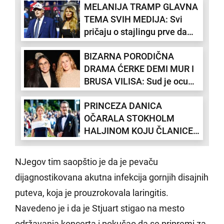
MELANIJA TRAMP GLAVNA
TEMA SVIH MEDIJA: Svi
pričaju o stajlingu prve dame
u Beloj kući (FOTO)
BIZARNA PORODIČNA
DRAMA ĆERKE DEMI MUR I
BRUSA VILISA: Sud je ocu
zabranio da se kupa go sa
PRINCEZA DANICA
svojom ćerkom?! (FOTO)
OČARALA STOKHOLM
HALJINOM KOJU ČLANICE
KRALJEVSKIH PORODICA
OBOŽAVAJU: Kejt i Megan
NJegov tim saopštio je da je pevaču
su joj definitivno bile
dijagnostikovana akutna infekcija gornjih disajnih
inspiracija!
puteva, koja je prouzrokovala laringitis.
Navedeno je i da je Stjuart stigao na mesto
održavanja koncerta i pokušao da se pripremi za