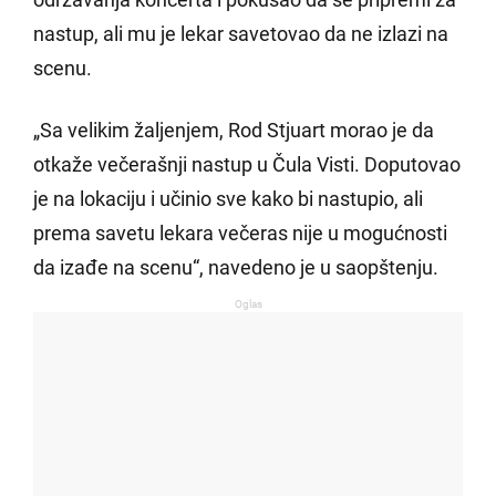
nastup, ali mu je lekar savetovao da ne izlazi na
scenu.
„Sa velikim žaljenjem, Rod Stjuart morao je da
otkaže večerašnji nastup u Čula Visti. Doputovao
je na lokaciju i učinio sve kako bi nastupio, ali
prema savetu lekara večeras nije u mogućnosti
da izađe na scenu“, navedeno je u saopštenju.
Oglas