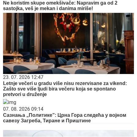
Ne koristim skupe omekšivače: Napravim ga od 2
sastojka, veš je mekan i danima miriše!
23. 07. 2026 12:47
Letnje večeri u gradu više nisu rezervisane za vikend:
Zašto sve više ljudi bira večeru koja se spontano
pretvori u druženje
07. 08. 2026 09:14
Сазнања „Политике”: Црна Гора следећа у војном
савезу Загреба, Тиране и Приштине