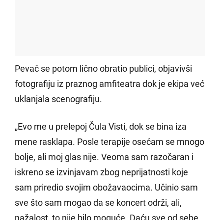
Pevač se potom lično obratio publici, objavivši
fotografiju iz praznog amfiteatra dok je ekipa već
uklanjala scenografiju.
„Evo me u prelepoj Čula Visti, dok se bina iza
mene rasklapa. Posle terapije osećam se mnogo
bolje, ali moj glas nije. Veoma sam razočaran i
iskreno se izvinjavam zbog neprijatnosti koje
sam priredio svojim obožavaocima. Učinio sam
sve što sam mogao da se koncert održi, ali,
nažalost, to nije bilo moguće. Daću sve od sebe