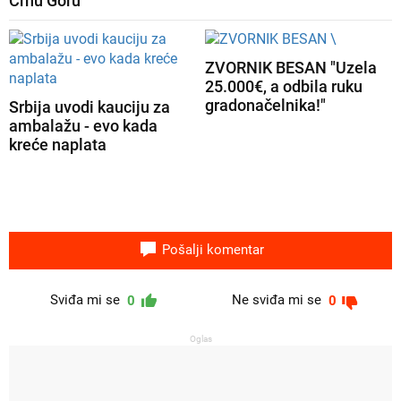
Crnu Goru
ZVORNIK BESAN "Uzela
25.000€, a odbila ruku
gradonačelnika!"
Srbija uvodi kauciju za
ambalažu - evo kada
kreće naplata
Pošalji komentar
Sviđa mi se
Ne sviđa mi se
0
0
Oglas