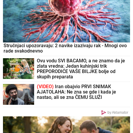
Stručnjaci upozoravaju: 2 navike izazivaju rak - Mnogi ovo
rade svakodnevno
Ovu vodu SVI BACAMO, a ne znamo da je
zlata vredna: Jedan kuhinjski trik
PREPORODIĆE VAŠE BILJKE bolje od
skupih preparata
(VIDEO)
Iran obajvio PRVI SNIMAK
AJATOLAHA: Ne zna se gde i kada je
nastao, ali se zna ČEMU SLUŽI
by Aklamator