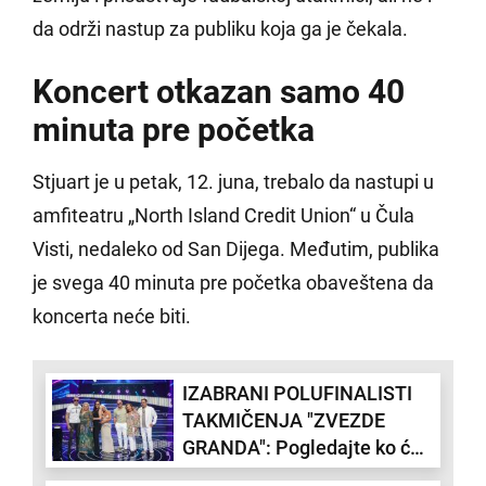
da održi nastup za publiku koja ga je čekala.
Koncert otkazan samo 40
minuta pre početka
Stjuart je u petak, 12. juna, trebalo da nastupi u
amfiteatru „North Island Credit Union“ u Čula
Visti, nedaleko od San Dijega. Međutim, publika
je svega 40 minuta pre početka obaveštena da
koncerta neće biti.
IZABRANI POLUFINALISTI
TAKMIČENJA "ZVEZDE
GRANDA": Pogledajte ko će
se boriti za pobedu