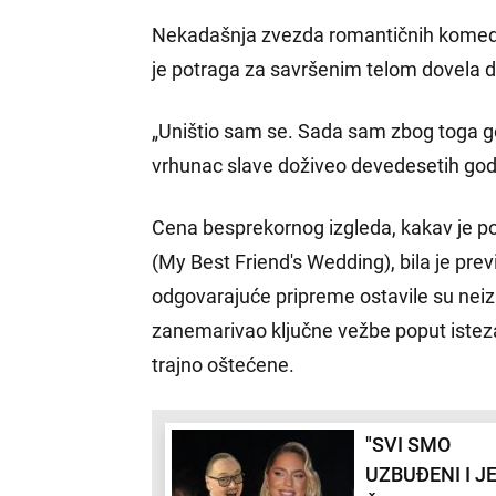
Nekadašnja zvezda romantičnih komedija
je potraga za savršenim telom dovela do
„Uništio sam se. Sada sam zbog toga got
vrhunac slave doživeo devedesetih god
Cena besprekornog izgleda, kakav je po
(My Best Friend's Wedding), bila je pr
odgovarajuće pripreme ostavile su neizb
zanemarivao ključne vežbe poput isteza
trajno oštećene.
"SVI SMO
UZBUĐENI I J