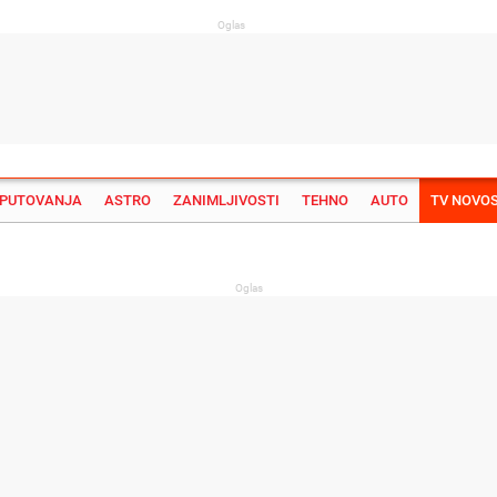
Oglas
PUTOVANJA
ASTRO
ZANIMLJIVOSTI
TEHNO
AUTO
TV NOVOS
Su
Oglas