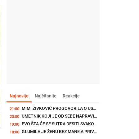
Najnovije
Najčitanije
Reakcije
MIMI ŽIVKOVIĆ PROGOVORILA O USPEHU GRUPE "MODELS": "Mene su voleli...
21:00
UMETNIK KOJI JE OD SEBE NAPRAVIO BREND: Razumeo je moć mode pre...
20:00
EVO ŠTA ĆE SE SUTRA DESITI SVAKOM HOROSKOPSKOM ZNAKU: 8. avgust se...
19:00
GLUMILA JE ŽENU BEZ MANE,A PRIVATNO PROŠLA KROZ PAKAO: Marša Kros...
18:00