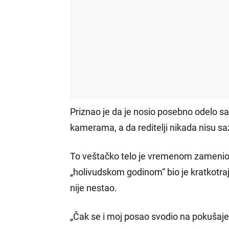
Priznao je da je nosio posebno odelo sa
kamerama, a da reditelji nikada nisu sa
To veštačko telo je vremenom zamenio p
„holivudskom godinom“ bio je kratkotraja
nije nestao.
„Čak se i moj posao svodio na pokušaje 