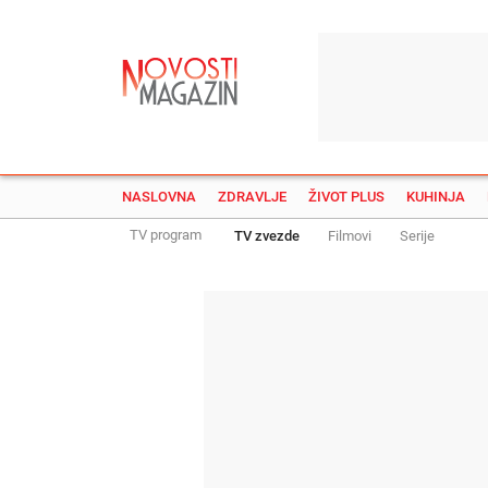
NASLOVNA
ZDRAVLJE
ŽIVOT PLUS
KUHINJA
TV program
TV zvezde
Filmovi
Serije