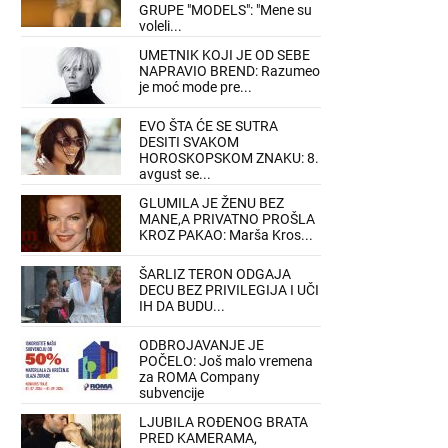
GRUPE "MODELS": "Mene su
voleli...
UMETNIK KOJI JE OD SEBE
NAPRAVIO BREND: Razumeo
je moć mode pre...
EVO ŠTA ĆE SE SUTRA
DESITI SVAKOM
HOROSKOPSKOM ZNAKU: 8.
avgust se...
GLUMILA JE ŽENU BEZ
MANE,A PRIVATNO PROŠLA
KROZ PAKAO: Marša Kros...
ŠARLIZ TERON ODGAJA
DECU BEZ PRIVILEGIJA I UČI
IH DA BUDU...
ODBROJAVANJE JE
POČELO: Još malo vremena
za ROMA Company
subvencije
LJUBILA ROĐENOG BRATA
PRED KAMERAMA,