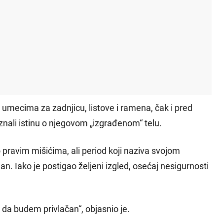
 umecima za zadnjicu, listove i ramena, čak i pred
znali istinu o njegovom „izgrađenom“ telu.
ravim mišićima, ali period koji naziva svojom
n. Iako je postigao željeni izgled, osećaj nesigurnosti
da budem privlačan“, objasnio je.