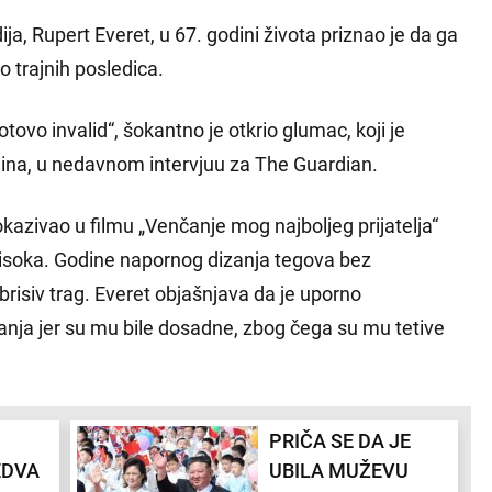
, Rupert Everet, u 67. godini života priznao je da ga
 trajnih posledica.
ovo invalid“, šokantno je otkrio glumac, koji je
ina, u nedavnom intervjuu za The Guardian.
kazivao u filmu „Venčanje mog najboljeg prijatelja“
evisoka. Godine napornog dizanja tegova bez
risiv trag. Everet objašnjava da je uporno
nja jer su mu bile dosadne, zbog čega su mu tetive
PRIČA SE DA JE
EDVA
UBILA MUŽEVU