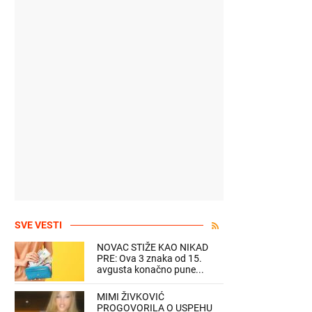
SVE VESTI
NOVAC STIŽE KAO NIKAD
PRE: Ova 3 znaka od 15.
avgusta konačno pune...
MIMI ŽIVKOVIĆ
PROGOVORILA O USPEHU