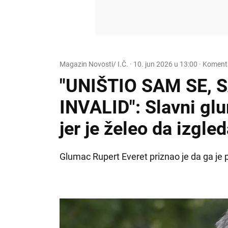
Magazin Novosti/ I.Č.
·
10. jun 2026 u 13:00
· Komenta
"UNIŠTIO SAM SE,
INVALID": Slavni glu
jer je želeo da izgle
Glumac Rupert Everet priznao je da ga je 