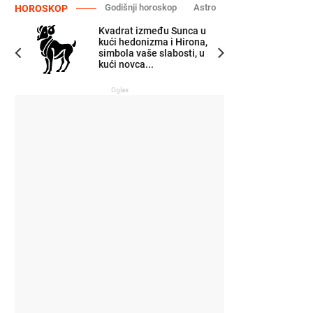
Godišnji horoskop
Astro
HOROSKOP
Kvadrat između Sunca u
kući hedonizma i Hirona,
simbola vaše slabosti, u
kući novca...
Oglas