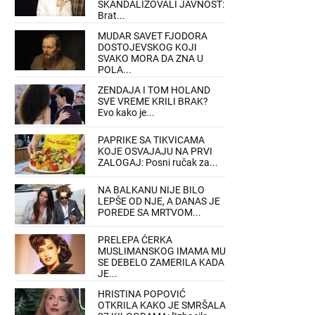
SKANDALIZOVALI JAVNOST:
Brat...
MUDAR SAVET FJODORA
DOSTOJEVSKOG KOJI
SVAKO MORA DA ZNA U
POLA...
ZENDAJA I TOM HOLAND
SVE VREME KRILI BRAK?
Evo kako je...
PAPRIKE SA TIKVICAMA
KOJE OSVAJAJU NA PRVI
ZALOGAJ: Posni ručak za...
NA BALKANU NIJE BILO
LEPŠE OD NJE, A DANAS JE
POREDE SA MRTVOM...
PRELEPA ĆERKA
MUSLIMANSKOG IMAMA MU
SE DEBELO ZAMERILA KADA
JE...
HRISTINA POPOVIĆ
OTKRILA KAKO JE SMRŠALA