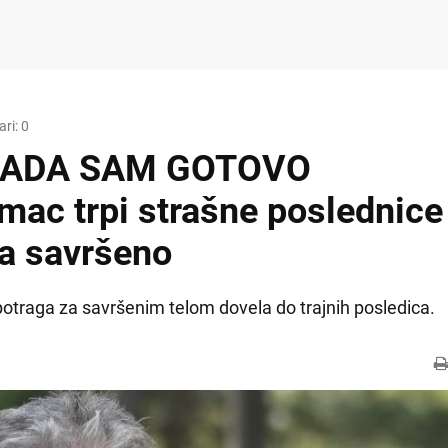
ri: 0
 SADA SAM GOTOVO
mac trpi strašne poslednice
da savršeno
potraga za savršenim telom dovela do trajnih posledica.