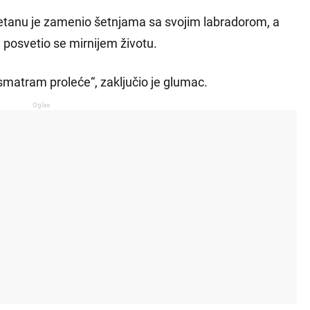
retanu je zamenio šetnjama sa svojim labradorom, a
posvetio se mirnijem životu.
matram proleće“, zaključio je glumac.
Oglas