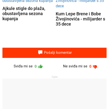
Ajkule stigle do plaža,
obustavljena sezona
Kum Lepe Brene i Bobe
kupanja
Živojinovića - milijarder s
35 dece
Pošalji komentar
Sviđa mi se
Ne sviđa mi se
0
0
Oglas