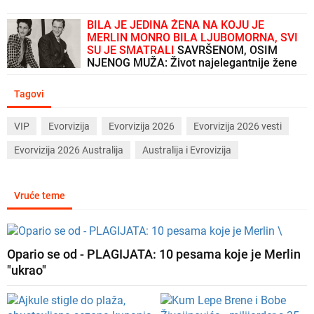
BILA JE JEDINA ŽENA NA KOJU JE
MERLIN MONRO BILA LJUBOMORNA, SVI
SU JE SMATRALI
SAVRŠENOM, OSIM
NJENOG MUŽA: Život najelegantnije žene
koja je hodala planetom
Tagovi
VIP
Evorvizija
Evorvizija 2026
Evorvizija 2026 vesti
Evorvizija 2026 Australija
Australija i Evrovizija
Vruće teme
Opario se od - PLAGIJATA: 10 pesama koje je Merlin
"ukrao"