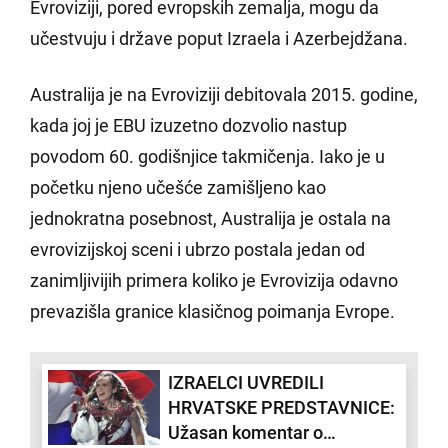
Evroviziji, pored evropskih zemalja, mogu da
učestvuju i države poput Izraela i Azerbejdžana.
Australija je na Evroviziji debitovala 2015. godine,
kada joj je EBU izuzetno dozvolio nastup
povodom 60. godišnjice takmičenja. Iako je u
početku njeno učešće zamišljeno kao
jednokratna posebnost, Australija je ostala na
evrovizijskoj sceni i ubrzo postala jedan od
zanimljivijih primera koliko je Evrovizija odavno
prevazišla granice klasičnog poimanja Evrope.
IZRAELCI UVREDILI
HRVATSKE PREDSTAVNICE:
Užasan komentar o