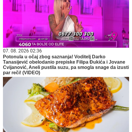
07. 08. 2026 02:36
Potonula u očaj zbog saznanja! Voditelj Darko
Tanasijević obelodanio prepiske Filipa Đukića i Jovane
Cvijanović, Aneli pustila suzu, pa smogla snage da izusti
par reči! (VIDEO)