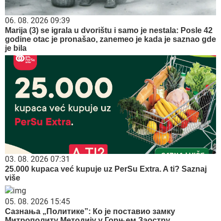
06. 08. 2026 09:39
Marija (3) se igrala u dvorištu i samo je nestala: Posle 42
godine otac je pronašao, zanemeo je kada je saznao gde
je bila
03. 08. 2026 07:31
25.000 kupaca već kupuje uz PerSu Extra. A ti? Saznaj
više
05. 08. 2026 15:45
Сазнања „Политике”: Ко је поставио замку
Митрополиту Методију у Горњем Заостру