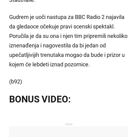
Gudrem je uoči nastupa za BBC Radio 2 najavila
da gledaoce očekuje pravi scenski spektakl.
Poručila je da su ona i njen tim pripremili nekoliko
iznenađenja i nagovestila da bi jedan od
upečatljivijih trenutaka mogao da bude i prizor u
kojem će lebdeti iznad pozornice.
(b92)
BONUS VIDEO:
Oglas