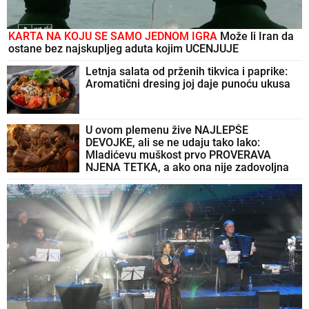
KARTA NA KOJU SE SAMO JEDNOM IGRA
Može li Iran da
ostane bez najskupljeg aduta kojim UCENJUJE
Letnja salata od prženih tikvica i paprike:
Aromatični dresing joj daje punoću ukusa
U ovom plemenu žive NAJLEPŠE
DEVOJKE, ali se ne udaju tako lako:
Mladićevu muškost prvo PROVERAVA
NJENA TETKA, a ako ona nije zadovoljna
sledi SUROVA KAZNA