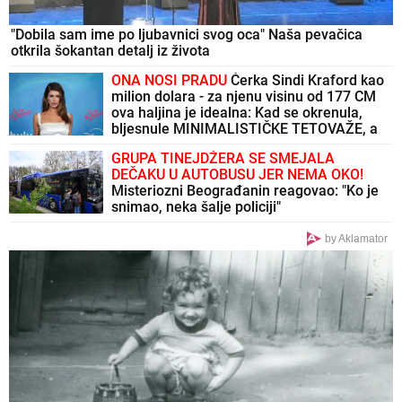
"Dobila sam ime po ljubavnici svog oca" Naša pevačica
otkrila šokantan detalj iz života
ONA NOSI PRADU
Ćerka Sindi Kraford kao
milion dolara - za njenu visinu od 177 CM
ova haljina je idealna: Kad se okrenula,
bljesnule MINIMALISTIČKE TETOVAŽE, a
ima ih preko 20
GRUPA TINEJDŽERA SE SMEJALA
DEČAKU U AUTOBUSU JER NEMA OKO!
Misteriozni Beograđanin reagovao: "Ko je
snimao, neka šalje policiji"
by Aklamator