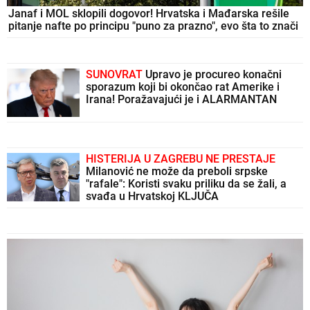
Janaf i MOL sklopili dogovor! Hrvatska i Mađarska rešile
pitanje nafte po principu "puno za prazno", evo šta to znači
SUNOVRAT
Upravo je procureo konačni
sporazum koji bi okončao rat Amerike i
Irana! Poražavajući je i ALARMANTAN
HISTERIJA U ZAGREBU NE PRESTAJE
Milanović ne može da preboli srpske
"rafale": Koristi svaku priliku da se žali, a
svađa u Hrvatskoj KLJUČA