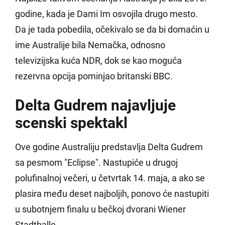
godine, kada je Dami Im osvojila drugo mesto.
Da je tada pobedila, očekivalo se da bi domaćin u
ime Australije bila Nemačka, odnosno
televizijska kuća NDR, dok se kao moguća
rezervna opcija pominjao britanski BBC.
Delta Gudrem najavljuje
scenski spektakl
Ove godine Australiju predstavlja Delta Gudrem
sa pesmom "Eclipse". Nastupiće u drugoj
polufinalnoj večeri, u četvrtak 14. maja, a ako se
plasira među deset najboljih, ponovo će nastupiti
u subotnjem finalu u bečkoj dvorani Wiener
Stadthalle.