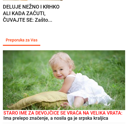
DELUJE NEŽNO I KRHKO
ALI KADA ZAĆUTI,
ČUVAJTE SE: Zašto...
Preporuka za Vas
STARO IME ZA DEVOJČICE SE VRAĆA NA VELIKA VRATA:
Ima prelepo značenje, a nosila ga je srpska kraljica