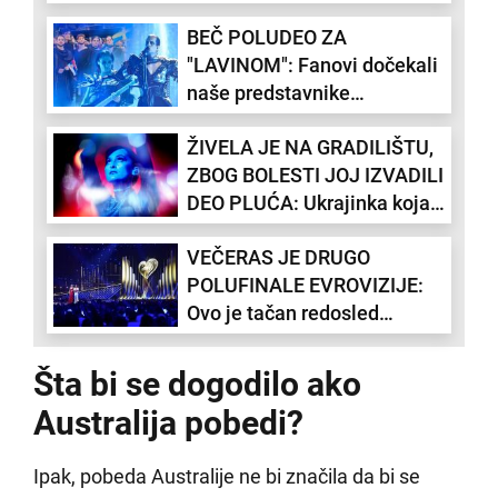
njihovom nastupu postao
BEČ POLUDEO ZA
viralan - one im oštro
"LAVINOM": Fanovi dočekali
odgovorile
naše predstavnike
ovacijama i gromoglasim
ŽIVELA JE NA GRADILIŠTU,
aplauzom
ZBOG BOLESTI JOJ IZVADILI
DEO PLUĆA: Ukrajinka koja
je osvojila Evrovizijisku
VEČERAS JE DRUGO
scenu prošla kroz pakao
POLUFINALE EVROVIZIJE:
Ovo je tačan redosled
nastupa, dve zemlje su
ozbiljni favoriti
Šta bi se dogodilo ako
Australija pobedi?
Ipak, pobeda Australije ne bi značila da bi se