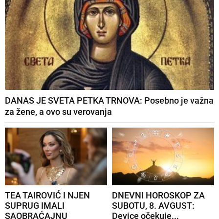
DANAS JE SVETA PETKA TRNOVA: Posebno je važna
za žene, a ovo su verovanja
TEA TAIROVIĆ I NJEN
DNEVNI HOROSKOP ZA
SUPRUG IMALI
SUBOTU, 8. AVGUST:
SAOBRAĆAJNU
Device očekuje...