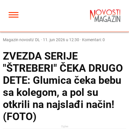
Magazin novosti/ DL
·
11. jun 2026 u 12:30
· Komentari: 0
ZVEZDA SERIJE
"ŠTREBERI" ČEKA DRUGO
DETE: Glumica čeka bebu
sa kolegom, a pol su
otkrili na najslađi način!
(FOTO)
Oglas