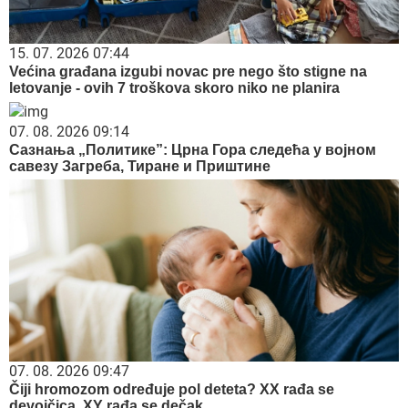
15. 07. 2026 07:44
Većina građana izgubi novac pre nego što stigne na
letovanje - ovih 7 troškova skoro niko ne planira
07. 08. 2026 09:14
Сазнања „Политике”: Црна Гора следећа у војном
савезу Загреба, Тиране и Приштине
07. 08. 2026 09:47
Čiji hromozom određuje pol deteta? XX rađa se
devojčica, XY rađa se dečak