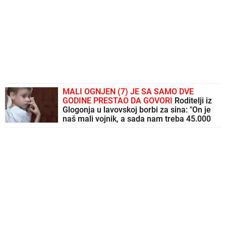
MALI OGNJEN (7) JE SA SAMO DVE
GODINE PRESTAO DA GOVORI
Roditelji iz
Glogonja u lavovskoj borbi za sina: "On je
naš mali vojnik, a sada nam treba 45.000
evra za terapiju koja će mu vratiti glas"