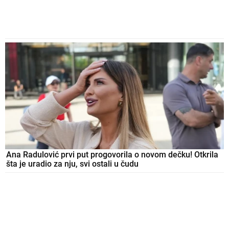
Ana Radulović prvi put progovorila o novom dečku! Otkrila
šta je uradio za nju, svi ostali u čudu