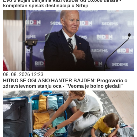
Evo u kojim banjama važi vaučer od 10.000 dinara -
kompletan spisak destinacija u Srbiji
08. 08. 2026 12:23
HITNO SE OGLASIO HANTER BAJDEN: Progovorio o
zdravstevnom stanju oca - "Veoma je bolno gledati"