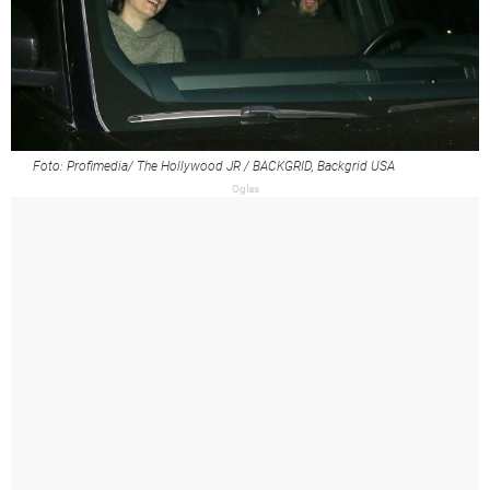
Foto: Profimedia/ The Hollywood JR / BACKGRID, Backgrid USA
Oglas