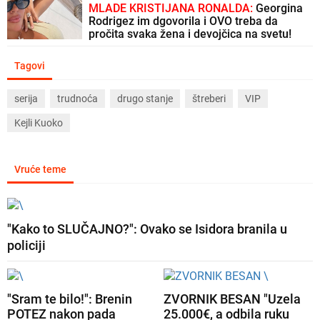
MLADE KRISTIJANA RONALDA:
Georgina
Rodrigez im dgovorila i OVO treba da
pročita svaka žena i devojčica na svetu!
Tagovi
serija
trudnoća
drugo stanje
štreberi
VIP
Kejli Kuoko
Vruće teme
"Kako to SLUČAJNO?": Ovako se Isidora branila u
policiji
"Sram te bilo!": Brenin
ZVORNIK BESAN "Uzela
POTEZ nakon pada
25.000€, a odbila ruku