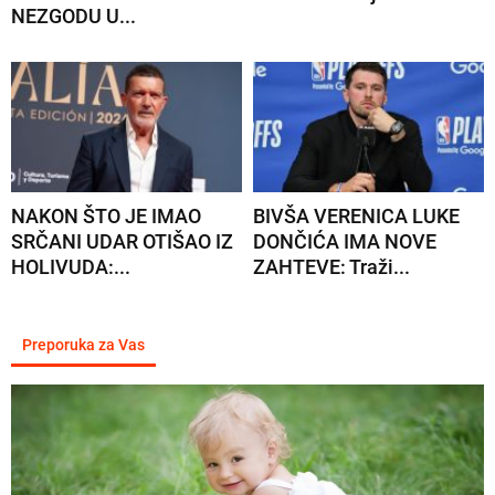
NEZGODU U...
NAKON ŠTO JE IMAO
BIVŠA VERENICA LUKE
SRČANI UDAR OTIŠAO IZ
DONČIĆA IMA NOVE
HOLIVUDA:...
ZAHTEVE: Traži...
Preporuka za Vas