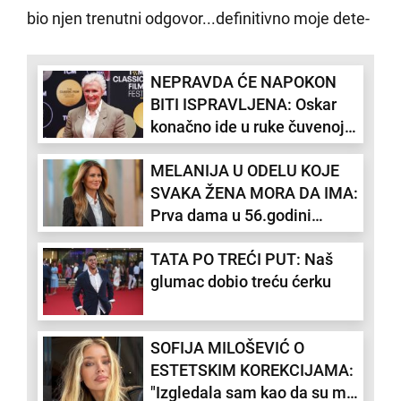
bio njen trenutni odgovor...definitivno moje dete-
NEPRAVDA ĆE NAPOKON
BITI ISPRAVLJENA: Oskar
konačno ide u ruke čuvenoj
glumici!
MELANIJA U ODELU KOJE
SVAKA ŽENA MORA DA IMA:
Prva dama u 56.godini
izgleda kao SUPERMODEL!
TATA PO TREĆI PUT: Naš
(VIDEO)
glumac dobio treću ćerku
SOFIJA MILOŠEVIĆ O
ESTETSKIM KOREKCIJAMA:
"Izgledala sam kao da su me