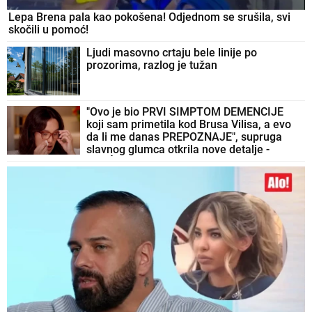
Lepa Brena pala kao pokošena! Odjednom se srušila, svi
skočili u pomoć!
Ljudi masovno crtaju bele linije po
prozorima, razlog je tužan
"Ovo je bio PRVI SIMPTOM DEMENCIJE
koji sam primetila kod Brusa Vilisa, a evo
da li me danas PREPOZNAJE", supruga
slavnog glumca otkrila nove detalje -
OSEĆAJ KRIVICE je non stop prati