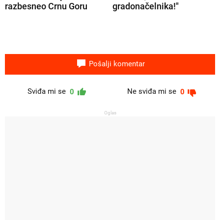
razbesneo Crnu Goru
gradonačelnika!"
Pošalji komentar
Sviđa mi se
Ne sviđa mi se
0
0
Oglas