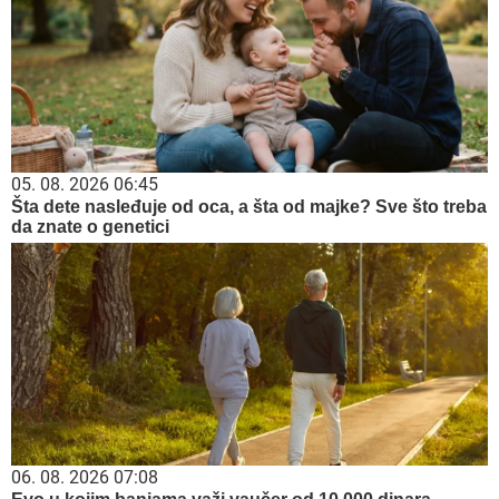
05. 08. 2026 06:45
Šta dete nasleđuje od oca, a šta od majke? Sve što treba
da znate o genetici
06. 08. 2026 07:08