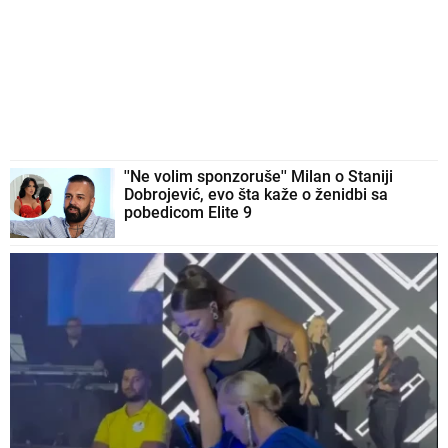
''Ne volim sponzoruše'' Milan o Staniji
Dobrojević, evo šta kaže o ženidbi sa
pobedicom Elite 9