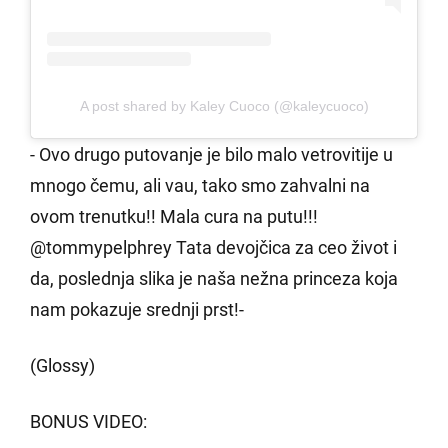
A post shared by Kaley Cuoco (@kaleycuoco)
- Ovo drugo putovanje je bilo malo vetrovitije u
mnogo čemu, ali vau, tako smo zahvalni na
ovom trenutku!! Mala cura na putu!!!
@tommypelphrey Tata devojčica za ceo život i
da, poslednja slika je naša nežna princeza koja
nam pokazuje srednji prst!-
(Glossy)
BONUS VIDEO: