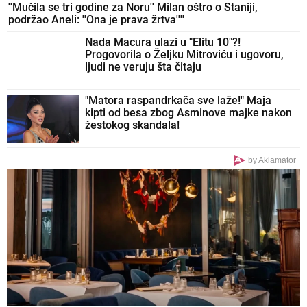
''Mučila se tri godine za Noru'' Milan oštro o Staniji,
podržao Aneli: ''Ona je prava žrtva''''
Nada Macura ulazi u "Elitu 10"?!
Progovorila o Željku Mitroviću i ugovoru,
ljudi ne veruju šta čitaju
"Matora raspandrkača sve laže!" Maja
kipti od besa zbog Asminove majke nakon
žestokog skandala!
by Aklamator