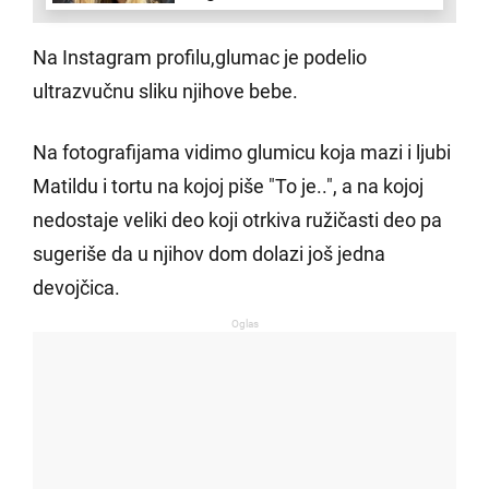
pčele izujedale"
Na Instagram profilu,glumac je podelio
ultrazvučnu sliku njihove bebe.
Na fotografijama vidimo glumicu koja mazi i ljubi
Matildu i tortu na kojoj piše "To je..", a na kojoj
nedostaje veliki deo koji otrkiva ružičasti deo pa
sugeriše da u njihov dom dolazi još jedna
devojčica.
Oglas