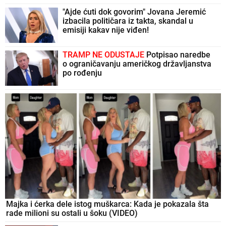
"Ajde ćuti dok govorim" Jovana Jeremić
izbacila političara iz takta, skandal u
emisiji kakav nije viđen!
TRAMP NE ODUSTAJE
Potpisao naredbe
o ograničavanju američkog državljanstva
po rođenju
Majka i ćerka dele istog muškarca: Kada je pokazala šta
rade milioni su ostali u šoku (VIDEO)