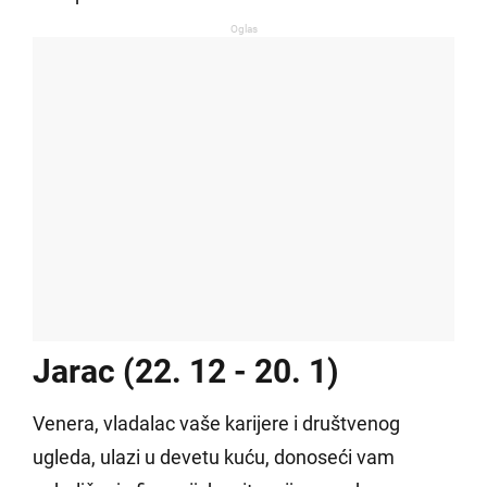
Oglas
Jarac (22. 12 - 20. 1)
Venera, vladalac vaše karijere i društvenog
ugleda, ulazi u devetu kuću, donoseći vam