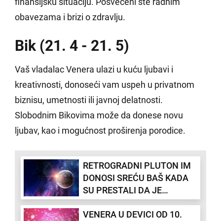
finansijsku situaciju. Posvećeni ste radnim
obavezama i brizi o zdravlju.
Bik (21. 4 - 21. 5)
Vaš vladalac Venera ulazi u kuću ljubavi i
kreativnosti, donoseći vam uspeh u privatnom
biznisu, umetnosti ili javnoj delatnosti.
Slobodnim Bikovima može da donese novu
ljubav, kao i mogućnost proširenja porodice.
RETROGRADNI PLUTON IM
DONOSI SREĆU BAŠ KADA
SU PRESTALI DA JE
ČEKAJU: 3 znaka treba da se
VENERA U DEVICI OD 10.
spreme za promene iz