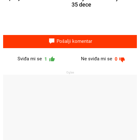
35 dece
Pošalji komentar
Sviđa mi se
Ne sviđa mi se
1
0
Oglas