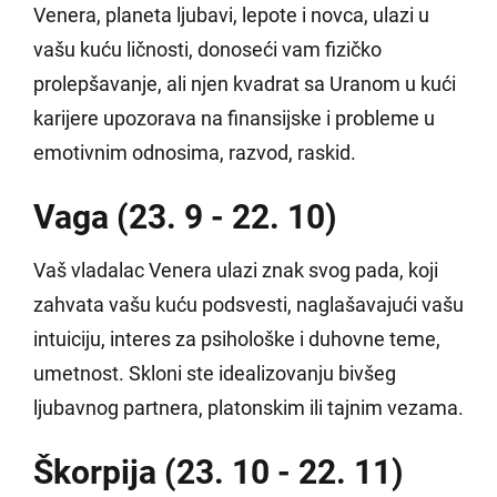
Venera, planeta ljubavi, lepote i novca, ulazi u
vašu kuću ličnosti, donoseći vam fizičko
prolepšavanje, ali njen kvadrat sa Uranom u kući
karijere upozorava na finansijske i probleme u
emotivnim odnosima, razvod, raskid.
Vaga (23. 9 - 22. 10)
Vaš vladalac Venera ulazi znak svog pada, koji
zahvata vašu kuću podsvesti, naglašavajući vašu
intuiciju, interes za psihološke i duhovne teme,
umetnost. Skloni ste idealizovanju bivšeg
ljubavnog partnera, platonskim ili tajnim vezama.
Škorpija (23. 10 - 22. 11)