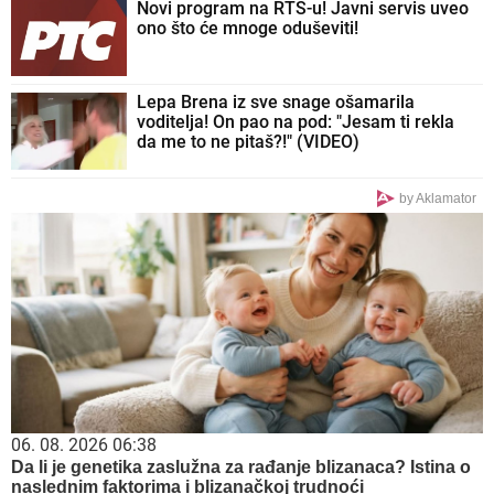
Novi program na RTS-u! Javni servis uveo
ono što će mnoge oduševiti!
Lepa Brena iz sve snage ošamarila
voditelja! On pao na pod: "Jesam ti rekla
da me to ne pitaš?!" (VIDEO)
by Aklamator
06. 08. 2026 06:38
Da li je genetika zaslužna za rađanje blizanaca? Istina o
naslednim faktorima i blizanačkoj trudnoći