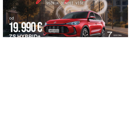
03. 08. 2026 13:23
Hibrid broj 1 koji osvaja Evropu, sada po specijalnoj
akcijskoj ceni od 19.990€ do 31.8.
06. 08. 2026 09:39
Marija (3) se igrala u dvorištu i samo je nestala: Posle 42
godine otac je pronašao, zanemeo je kada je saznao gde