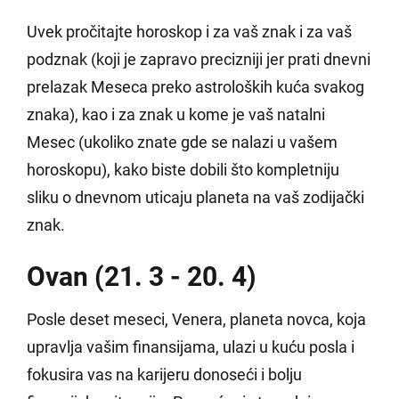
Uvek pročitajte horoskop i za vaš znak i za vaš
podznak (koji je zapravo precizniji jer prati dnevni
prelazak Meseca preko astroloških kuća svakog
znaka), kao i za znak u kome je vaš natalni
Mesec (ukoliko znate gde se nalazi u vašem
horoskopu), kako biste dobili što kompletniju
sliku o dnevnom uticaju planeta na vaš zodijački
znak.
Ovan (21. 3 - 20. 4)
Posle deset meseci, Venera, planeta novca, koja
upravlja vašim finansijama, ulazi u kuću posla i
fokusira vas na karijeru donoseći i bolju