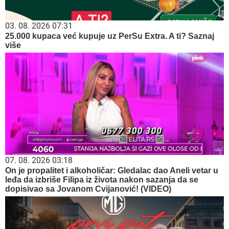
03. 08. 2026 07:31
25.000 kupaca već kupuje uz PerSu Extra. A ti? Saznaj
više
07. 08. 2026 03:18
On je propalitet i alkoholičar: Gledalac dao Aneli vetar u
leđa da izbriše Filipa iz života nakon sazanja da se
dopisivao sa Jovanom Cvijanović! (VIDEO)