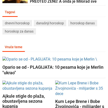
PREOTEO ŽENU: A onda je Milorad sve
promenio
Tagovi
dnevni horoskop
današnji horoskop
horoskop danas
horoskop za danas
Vruće teme
Opario se od - PLAGIJATA: 10 pesama koje je Merlin
"ukrao"
Ajkule stigle do plaža,
obustavljena sezona
Kum Lepe Brene i Bobe
kupanja
Živojinovića - milijarder s