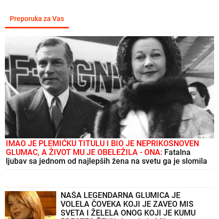
Preporuka za Vas
IMAO JE PLEMIĆKU TITULU I BIO JE NEPRIKOSNOVEN
GLUMAC, A ŽIVOT MU JE OBELEŽILA - ONA:
Fatalna
ljubav sa jednom od najlepših žena na svetu ga je slomila
NAŠA LEGENDARNA GLUMICA JE
VOLELA ČOVEKA KOJI JE ZAVEO MIS
SVETA I ŽELELA ONOG KOJI JE KUMU