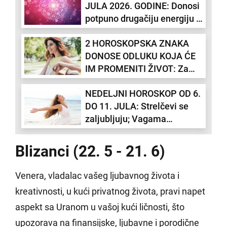
JULA 2026. GODINE: Donosi
korena
potpuno drugačiju energiju i
želju da unapredite sebe
2 HOROSKOPSKA ZNAKA
DONOSE ODLUKU KOJA ĆE
IM PROMENITI ŽIVOT: Za
neke će biti kobno, a za neke
NEDELJNI HOROSKOP OD 6.
neverovatno olakšanje
DO 11. JULA: Strelčevi se
zaljubljuju; Vagama
potreban odmor
Blizanci (22. 5 - 21. 6)
Venera, vladalac vašeg ljubavnog života i
kreativnosti, u kući privatnog života, pravi napet
aspekt sa Uranom u vašoj kući ličnosti, što
upozorava na finansijske, ljubavne i porodične