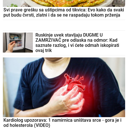
Svi prave grešku sa uštipcima od tikvica: Evo kako da svaki
put budu čvrsti, zlatni i da se ne raspadaju tokom prženja
Ruskinje uvek stavljaju DUGME U
ZAMRZIVAČ pre odlaska na odmor: Kad
saznate razlog, i vi ćete odmah iskopirati
ovaj trik
Kardiolog upozorava: 1 namirnica uništava srce - gora je i
od holesterola (VIDEO)