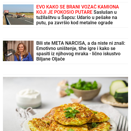
EVO KAKO SE BRANI VOZAČ KAMIONA
KOJI JE POKOSIO PUTARE
Saslušan u
tužilaštvu u Šapcu: Udario u pešake na
putu, pa završio kod metalne ograde
Bili ste META NARCISA, a da niste ni znali:
Emotivno uništenje, tihe igre i kako se
spasiti iz njihovog mraka - lično iskustvo
Biljane Oljače