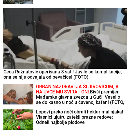
Ceca Ražnatović operisana 8 sati! Javile se komplikacije,
ona se nije odvajala od pevačice! (FOTO)
ORBAN NAZDRAVLJA ŠLJIVOVICOM, A
NA UVCE MU SVIRA - ON!
Bivši premijer
Mađarske glavna zvezda u Guči: Veselio
se do kasno u noć u čuvenoj kafani (FOTO,
VIDEO)
Lopovi preko noći obrali hektar malinjaka!
Vlasnici ujutru zatekli prazne redove:
Odneli najbolje plodove