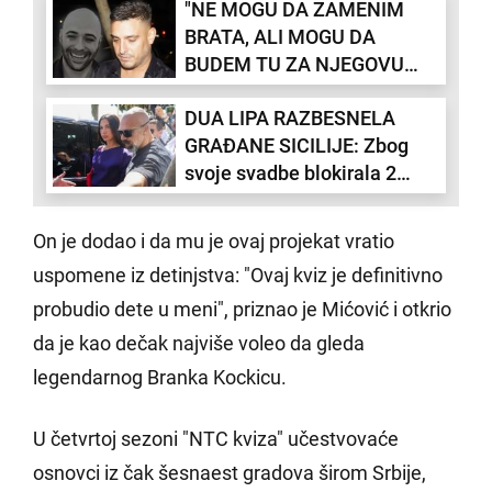
"NE MOGU DA ZAMENIM
BRATA, ALI MOGU DA
BUDEM TU ZA NJEGOVU
PORODICU": Darko Lazić
DUA LIPA RAZBESNELA
nikad iskreniji - "To su i moja
GRAĐANE SICILIJE: Zbog
deca"
svoje svadbe blokirala 2
glavna trga na 3 tri dana -
naterala ih i da potpišu
On je dodao i da mu je ovaj projekat vratio
ugovor
uspomene iz detinjstva: "Ovaj kviz je definitivno
probudio dete u meni", priznao je Mićović i otkrio
da je kao dečak najviše voleo da gleda
legendarnog Branka Kockicu.
U četvrtoj sezoni "NTC kviza" učestvovaće
osnovci iz čak šesnaest gradova širom Srbije,