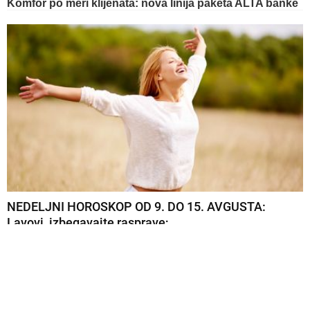
Komfor po meri klijenata: nova linija paketa ALTA banke
NEDELJNI HOROSKOP OD 9. DO 15. AVGUSTA:
Lavovi, izbegavajte rasprave;...