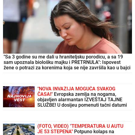
"Sa 3 godine su me dali u hraniteljsku porodicu, a sa 19
sam upoznala biološku majku i PRETRNULA": Ispovest
žene o potrazi za korenima koja se nije završila kao u bajci
"NOVA INVAZIJA MOGUĆA SVAKOG
ČASA!"
Evropska zemlja na nogama,
objavljen alarmantan IZVEŠTAJ TAJNE
SLUŽBE! U dosijeu pomenuti tačni datumi
(FOTO, VIDEO) "TEMPERATURA U AUTU
JE 53 STEPENA"
Potpuno kolaps na