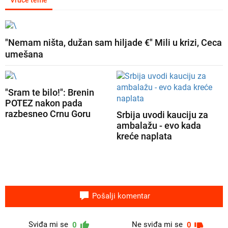
Vruće teme
"Nemam ništa, dužan sam hiljade €" Mili u krizi, Ceca
umešana
"Sram te bilo!": Brenin
POTEZ nakon pada
razbesneo Crnu Goru
Srbija uvodi kauciju za
ambalažu - evo kada
kreće naplata
Pošalji komentar
Sviđa mi se
Ne sviđa mi se
0
0