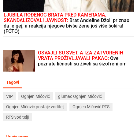
LJUBILA ROĐENOG BRATA PRED KAMERAMA,
SKANDALIZOVALI JAVNOST:
Brat Anđeline Džoli priznao
da je gej, a reakcija njegove bivše žene još više šokira!
(FOTO)
OSVAJLI SU SVET, A IZA ZATVORENIH
VRATA PROŽIVLJAVALI PAKAO:
Ove
poznate ličnosti su živeli sa šizofrenijom
Tagovi
VIP
Ognjen Mićović
glumac Ognjen Mićović
Ognjen Mićović postaje voditelj
Ognjen Mićović RTS
RTS voditelji