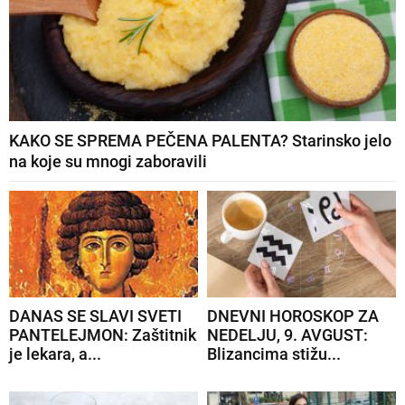
KAKO SE SPREMA PEČENA PALENTA? Starinsko jelo
na koje su mnogi zaboravili
DANAS SE SLAVI SVETI
DNEVNI HOROSKOP ZA
PANTELEJMON: Zaštitnik
NEDELJU, 9. AVGUST:
je lekara, a...
Blizancima stižu...