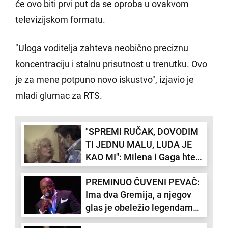
će ovo biti prvi put da se oproba u ovakvom
televizijskom formatu.
"Uloga voditelja zahteva neobično preciznu
koncentraciju i stalnu prisutnost u trenutku. Ovo
je za mene potpuno novo iskustvo", izjavio je
mladi glumac za RTS.
"SPREMI RUČAK, DOVODIM
TI JEDNU MALU, LUDA JE
KAO MI": Milena i Gaga hteli
da usvoje našu poznatu
PREMINUO ČUVENI PEVAČ:
glumicu
Ima dva Gremija, a njegov
glas je obeležio legendarne
Diznijeve filmove