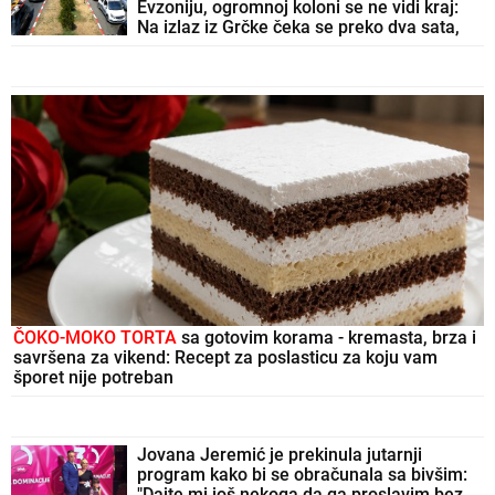
Evzoniju, ogromnoj koloni se ne vidi kraj:
Na izlaz iz Grčke čeka se preko dva sata,
putnici očajni
ČOKO-MOKO TORTA
sa gotovim korama - kremasta, brza i
savršena za vikend: Recept za poslasticu za koju vam
šporet nije potreban
Jovana Jeremić je prekinula jutarnji
program kako bi se obračunala sa bivšim:
"Dajte mi još nekoga da ga proslavim bez