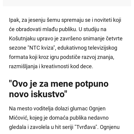
Ipak, za jesenju šemu spremaju se i noviteti koji
će obradovati mlađu publiku. U studiju na
Košutnjaku upravo je završeno snimanje četvrte
sezone "NTC kviza", edukativnog televizijskog
formata koji kroz igru podstiče razvoj znanja,
razmišljanja i kreativnosti kod dece.
"Ovo je za mene potpuno
novo iskustvo"
Na mesto voditelja dolazi glumac Ognjen
Mićović, kojeg je domaća publika nedavno
gledala i zavolela u hit seriji "Tvrđava". Ognjenu