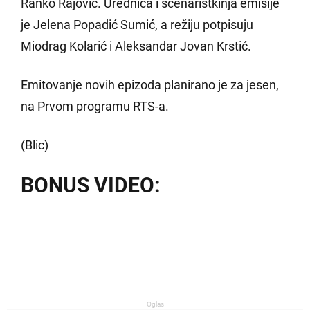
Ranko Rajović. Urednica i scenaristkinja emisije
je Jelena Popadić Sumić, a režiju potpisuju
Miodrag Kolarić i Aleksandar Jovan Krstić.
Emitovanje novih epizoda planirano je za jesen,
na Prvom programu RTS-a.
(Blic)
BONUS VIDEO:
Oglas