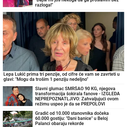
razloga!"
Lepa Lukić prima tri penzije, od cifre će vam se zavrteti u
glavi: "Mogu da trošim 1 penziju nedeljno"
Slavni glumac SMRŠAO 90 KG, njegova
transformacija šokirala fanove - IZGLEDA
NEPREPOZNATLJIVO: Zahvaljujući ovom
režimu uspeo je da se PREPOLOVI
Gradić od 10.000 stanovnika dočeka
60.000 gostiju: "Dani banice" u Beloj
Palanci obaraju rekorde