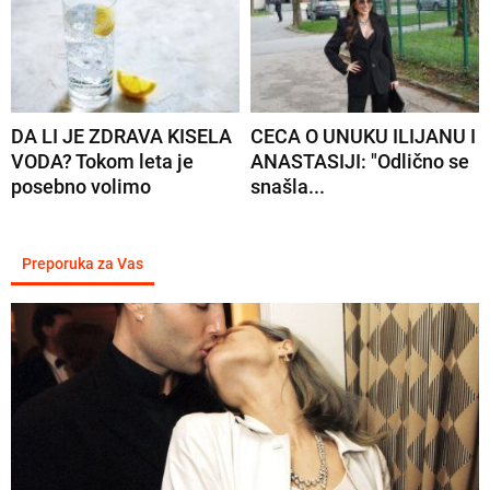
DA LI JE ZDRAVA KISELA
CECA O UNUKU ILIJANU I
VODA? Tokom leta je
ANASTASIJI: "Odlično se
posebno volimo
snašla...
Preporuka za Vas