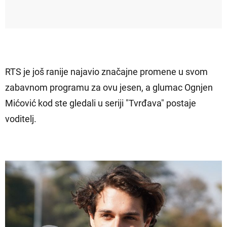
RTS je još ranije najavio značajne promene u svom
zabavnom programu za ovu jesen, a glumac Ognjen
Mićović kod ste gledali u seriji "Tvrđava" postaje
voditelj.