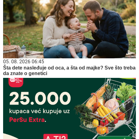
05. 08. 2026 06:45
Šta dete nasleđuje od oca, a šta od majke? Sve što treba
da znate o genetici