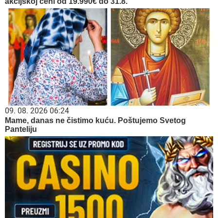
akcijskoj ceni od 19.990€ do 31.8.
09. 08. 2026 06:24
Mame, danas ne čistimo kuću. Poštujemo Svetog
Panteliju