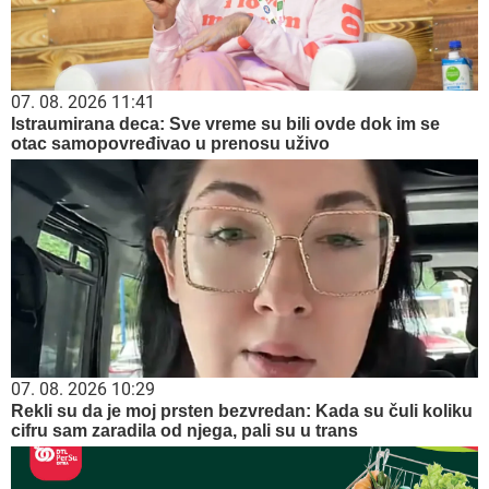
07. 08. 2026 11:41
Istraumirana deca: Sve vreme su bili ovde dok im se
otac samopovređivao u prenosu uživo
07. 08. 2026 10:29
Rekli su da je moj prsten bezvredan: Kada su čuli koliku
cifru sam zaradila od njega, pali su u trans