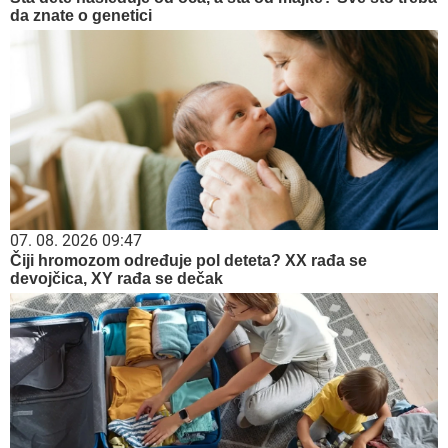
da znate o genetici
07. 08. 2026 09:47
Čiji hromozom određuje pol deteta? XX rađa se
devojčica, XY rađa se dečak