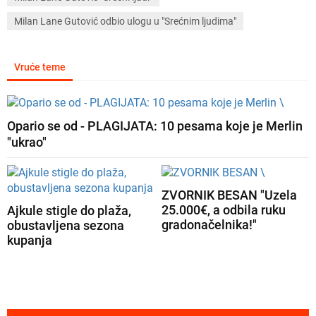
Milan Lane Gutović odbio ulogu u "Srećnim ljudima"
Vruće teme
Opario se od - PLAGIJATA: 10 pesama koje je Merlin
"ukrao"
ZVORNIK BESAN "Uzela
25.000€, a odbila ruku
Ajkule stigle do plaža,
gradonačelnika!"
obustavljena sezona
kupanja