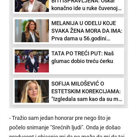
BITI ISPRAVLJENA: Oskar
konačno ide u ruke čuvenoj
glumici!
MELANIJA U ODELU KOJE
SVAKA ŽENA MORA DA IMA:
Prva dama u 56.godini
izgleda kao SUPERMODEL!
TATA PO TREĆI PUT: Naš
(VIDEO)
glumac dobio treću ćerku
SOFIJA MILOŠEVIĆ O
ESTETSKIM KOREKCIJAMA:
"Izgledala sam kao da su me
pčele izujedale"
- Tražio sam jedan honorar pre nego što je
počelo snimanje "Srećnih ljudi". Onda je došao
producent i objasnio mi da ne može da mi da taj