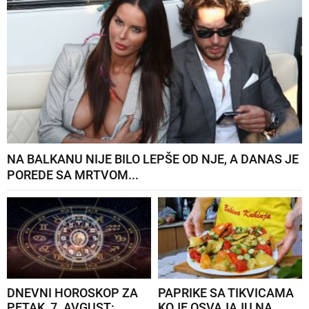
NA BALKANU NIJE BILO LEPŠE OD NJE, A DANAS JE
POREDE SA MRTVOM...
DNEVNI HOROSKOP ZA
PAPRIKE SA TIKVICAMA
PETAK, 7. AVGUST:
KOJE OSVAJAJU NA