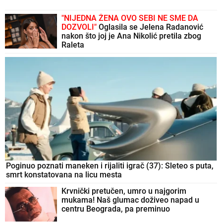
"NIJEDNA ŽENA OVO SEBI NE SME DA
DOZVOLI"
Oglasila se Jelena Radanović
nakon što joj je Ana Nikolić pretila zbog
Raleta
Poginuo poznati maneken i rijaliti igrač (37): Sleteo s puta,
smrt konstatovana na licu mesta
Krvnički pretučen, umro u najgorim
mukama! Naš glumac doživeo napad u
centru Beograda, pa preminuo