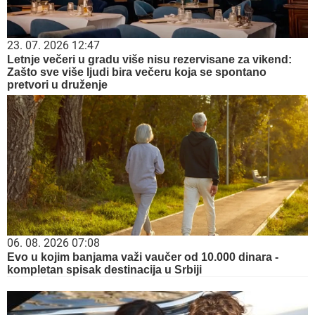
23. 07. 2026 12:47
Letnje večeri u gradu više nisu rezervisane za vikend:
Zašto sve više ljudi bira večeru koja se spontano
pretvori u druženje
06. 08. 2026 07:08
Evo u kojim banjama važi vaučer od 10.000 dinara -
kompletan spisak destinacija u Srbiji