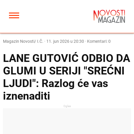
Magazin Novosti/ I.Č.
·
11. jun 2026 u 20:30
· Komentari: 0
LANE GUTOVIĆ ODBIO DA
GLUMI U SERIJI "SREĆNI
LJUDI": Razlog će vas
iznenaditi
Oglas