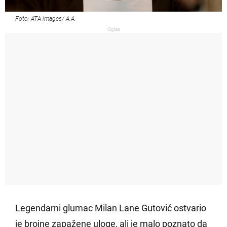
Foto: ATA images/ A.A.
Oglas
Legendarni glumac Milan Lane Gutović ostvario
je brojne zapažene uloge, ali je malo poznato da