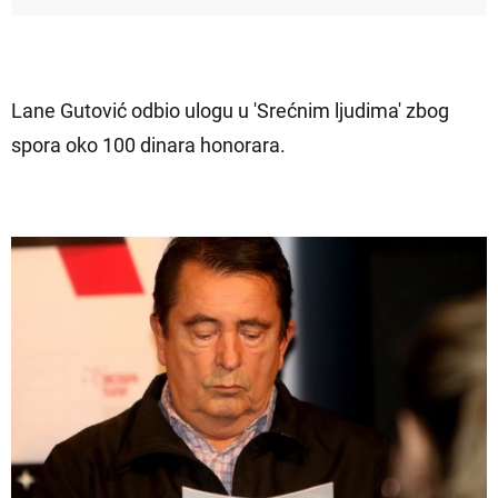
Lane Gutović odbio ulogu u 'Srećnim ljudima' zbog
spora oko 100 dinara honorara.