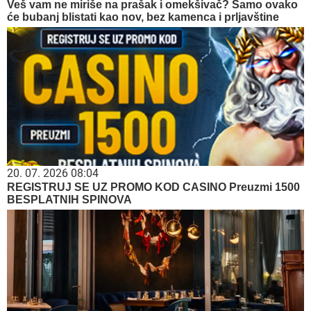
Veš vam ne miriše na prašak i omekšivač? Samo ovako
će bubanj blistati kao nov, bez kamenca i prljavštine
20. 07. 2026 08:04
REGISTRUJ SE UZ PROMO KOD CASINO Preuzmi 1500
BESPLATNIH SPINOVA