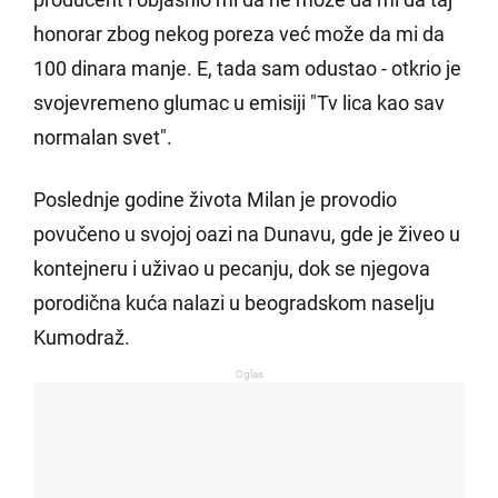
honorar zbog nekog poreza već može da mi da
100 dinara manje. E, tada sam odustao - otkrio je
svojevremeno glumac u emisiji "Tv lica kao sav
normalan svet".
Poslednje godine života Milan je provodio
povučeno u svojoj oazi na Dunavu, gde je živeo u
kontejneru i uživao u pecanju, dok se njegova
porodična kuća nalazi u beogradskom naselju
Kumodraž.
Oglas