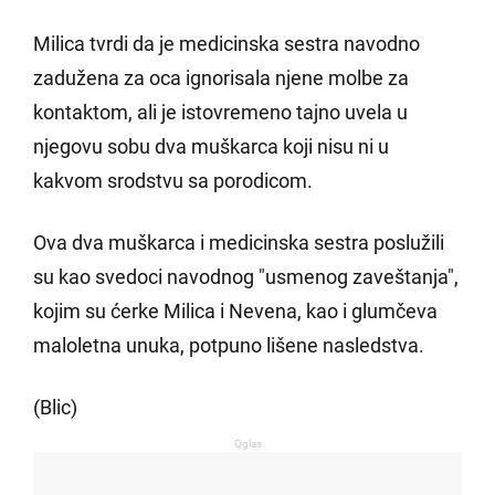
Milica tvrdi da je medicinska sestra navodno
zadužena za oca ignorisala njene molbe za
kontaktom, ali je istovremeno tajno uvela u
njegovu sobu dva muškarca koji nisu ni u
kakvom srodstvu sa porodicom.
Ova dva muškarca i medicinska sestra poslužili
su kao svedoci navodnog "usmenog zaveštanja",
kojim su ćerke Milica i Nevena, kao i glumčeva
maloletna unuka, potpuno lišene nasledstva.
(Blic)
Oglas