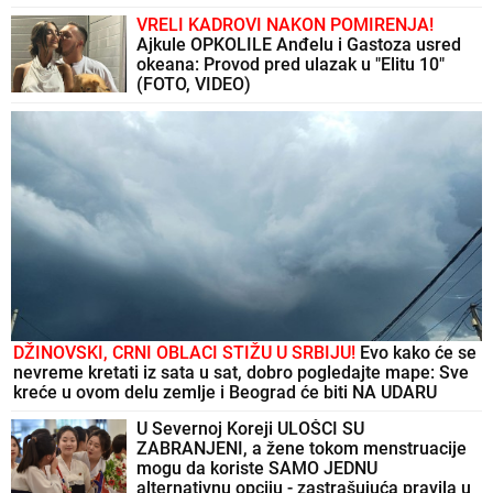
VRELI KADROVI NAKON POMIRENJA!
Ajkule OPKOLILE Anđelu i Gastoza usred
okeana: Provod pred ulazak u "Elitu 10"
(FOTO, VIDEO)
DŽINOVSKI, CRNI OBLACI STIŽU U SRBIJU!
Evo kako će se
nevreme kretati iz sata u sat, dobro pogledajte mape: Sve
kreće u ovom delu zemlje i Beograd će biti NA UDARU
U Severnoj Koreji ULOŠCI SU
ZABRANJENI, a žene tokom menstruacije
mogu da koriste SAMO JEDNU
alternativnu opciju - zastrašujuća pravila u