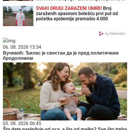
svetu Kim Džong Una
SVAKI DRUGI ZARAŽENI UMRE!
Broj
zaraženih opasnom bolešću prvi put od
početka epidemije premašio 4.000
by Aklamator
06. 08. 2026 13:34
Вучевић: Ђилас је свестан да је пред политичким
бродоломом
05. 08. 2026 06:45
Šta dete nasleđuje od oca, a šta od majke? Sve što treba