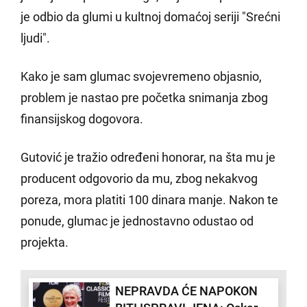
je odbio da glumi u kultnoj domaćoj seriji "Srećni
ljudi".
Kako je sam glumac svojevremeno objasnio,
problem je nastao pre početka snimanja zbog
finansijskog dogovora.
Gutović je tražio određeni honorar, na šta mu je
producent odgovorio da mu, zbog nekakvog
poreza, mora platiti 100 dinara manje. Nakon te
ponude, glumac je jednostavno odustao od
projekta.
NEPRAVDA ĆE NAPOKON