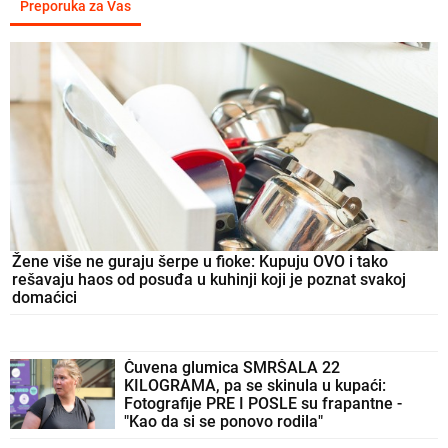
Preporuka za Vas
Žene više ne guraju šerpe u fioke: Kupuju OVO i tako
rešavaju haos od posuđa u kuhinji koji je poznat svakoj
domaćici
Čuvena glumica SMRŠALA 22
KILOGRAMA, pa se skinula u kupaći:
Fotografije PRE I POSLE su frapantne -
"Kao da si se ponovo rodila"