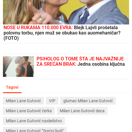
NOSE U RUKAMA 110.000 EVRA:
Blejk Lajvli prošetala
polovnu torbu, njen muž se obukao kao auomehaničar?
(FOTO)
PSIHOLOG O TOME ŠTA JE NAJVAŽNIJE
ZA SREĆAN BRAK:
Jedna osobina ključna
Tagovi
Milan Lane Gutović
VIP
glumac Milan Lane Gutović
Milan Lane Gutović ćerka
Milan Lane Gutović deca
Milan Lane Gutović nasledstvo
Milan Lane Gutović "Srećni ljudi"