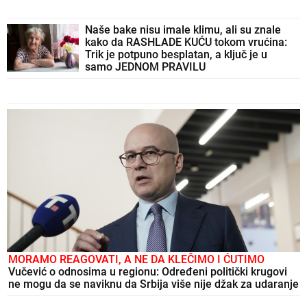
Naše bake nisu imale klimu, ali su znale
kako da RASHLADE KUĆU tokom vrućina:
Trik je potpuno besplatan, a ključ je u
samo JEDNOM PRAVILU
MORAMO REAGOVATI, A NE DA KLEČIMO I ĆUTIMO
Vučević o odnosima u regionu: Određeni politički krugovi
ne mogu da se naviknu da Srbija više nije džak za udaranje