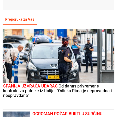
Preporuka za Vas
ŠPANIJA UZVRAĆA UDARAC
Od danas privremene
kontrole za putnike iz Italije: "Odluka Rima je nepravedna i
neopravdana"
OGROMAN POŽAR BUKTI U SURČINU!