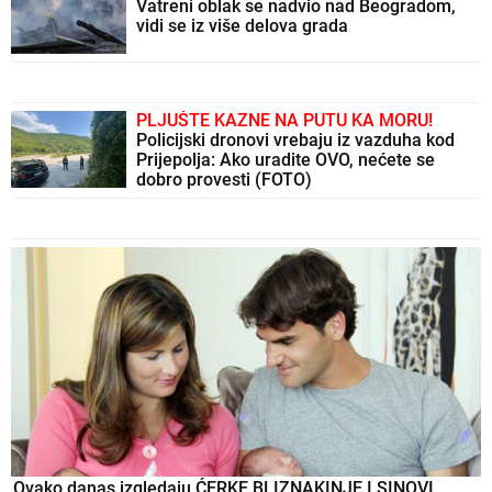
Vatreni oblak se nadvio nad Beogradom,
vidi se iz više delova grada
PLJUŠTE KAZNE NA PUTU KA MORU!
Policijski dronovi vrebaju iz vazduha kod
Prijepolja: Ako uradite OVO, nećete se
dobro provesti (FOTO)
Ovako danas izgledaju ĆERKE BLIZNAKINJE I SINOVI