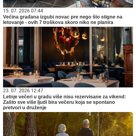
15. 07. 2026 07:44
Većina građana izgubi novac pre nego što stigne na
letovanje - ovih 7 troškova skoro niko ne planira
23. 07. 2026 12:47
Letnje večeri u gradu više nisu rezervisane za vikend:
Zašto sve više ljudi bira večeru koja se spontano
pretvori u druženje