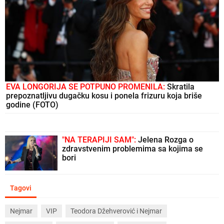
EVA LONGORIJA SE POTPUNO PROMENILA:
Skratila
prepoznatljivu dugačku kosu i ponela frizuru koja briše
godine (FOTO)
"NA TERAPIJI SAM":
Jelena Rozga o
zdravstvenim problemima sa kojima se
bori
Tagovi
Nejmar
VIP
Teodora Džehverović i Nejmar