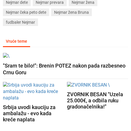
Nejmar dete
Nejmar prevara
Nejmar žena
Nejmar čeka peto dete
Nejmar žena Bruna
fudbaler Nejmar
Vruće teme
"Sram te bilo!": Brenin POTEZ nakon pada razbesneo
Crnu Goru
ZVORNIK BESAN "Uzela
25.000€, a odbila ruku
gradonačelnika!"
Srbija uvodi kauciju za
ambalažu - evo kada
kreće naplata