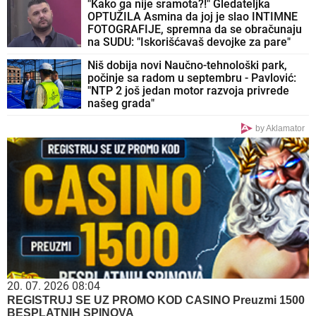
"Kako ga nije sramota?!" Gledateljka
OPTUŽILA Asmina da joj je slao INTIMNE
FOTOGRAFIJE, spremna da se obračunaju
na SUDU: "Iskorišćavaš devojke za pare"
Niš dobija novi Naučno-tehnološki park,
počinje sa radom u septembru - Pavlović:
"NTP 2 još jedan motor razvoja privrede
našeg grada"
by Aklamator
20. 07. 2026 08:04
REGISTRUJ SE UZ PROMO KOD CASINO Preuzmi 1500
BESPLATNIH SPINOVA