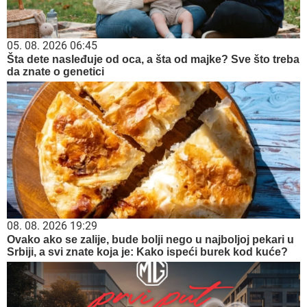
05. 08. 2026 06:45
Šta dete nasleđuje od oca, a šta od majke? Sve što treba
da znate o genetici
08. 08. 2026 19:29
Ovako ako se zalije, bude bolji nego u najboljoj pekari u
Srbiji, a svi znate koja je: Kako ispeći burek kod kuće?