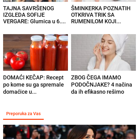
TAJNA SAVRŠENOG
ŠMINKERKA POZNATIH
IZGLEDA SOFIJE
OTKRIVA TRIK SA
VERGARE: Glumica u 6....
RUMENILOM KOJI...
DOMAĆI KEČAP: Recept
ZBOG ČEGA IMAMO
po kome su ga spremale
PODOČNJAKE? 4 načina
domaćice u...
da ih efikasno rešimo
Preporuka za Vas