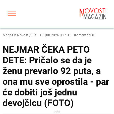
Magazin Novosti/ I.Č.
·
16. jun 2026 u 14:16
· Komentari: 0
NEJMAR ČEKA PETO
DETE: Pričalo se da je
ženu prevario 92 puta, a
ona mu sve oprostila - par
će dobiti još jednu
devojčicu (FOTO)
Oglas