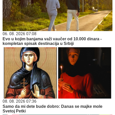
06. 08. 2026 07:08
Evo u kojim banjama važi vaučer od 10.000 dinara -
kompletan spisak destinacija u Srbiji
08. 08. 2026 07:36
Samo da mi dete bude dobro: Danas se majke mole
Svetoj Petki