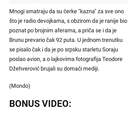
Mnogi smatraju da su ćerke "kazna" za sve ono
što je radio devojkama, s obzirom da je ranije bio
poznat po brojnim aferama, a priča se i da je
Brunu prevario čak 92 puta. U jednom trenutku
se pisalo čak i da je po srpsku starletu Soraju
poslao avion, a o lajkovima fotografija Teodore
Džehverović brujali su domaći mediji.
(Mondo)
BONUS VIDEO: