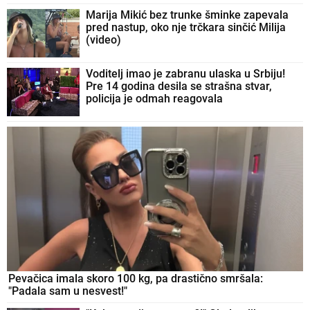
Marija Mikić bez trunke šminke zapevala
pred nastup, oko nje trčkara sinčić Milija
(video)
Voditelj imao je zabranu ulaska u Srbiju!
Pre 14 godina desila se strašna stvar,
policija je odmah reagovala
Pevačica imala skoro 100 kg, pa drastično smršala:
"Padala sam u nesvest!"