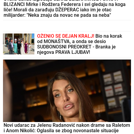
BLIZANCI Mirke i Rodžera Federera i svi gledaju na koga
liče! Morali da zarađuju DŽEPERAC iako im je otac
milijarder: "Neka znaju da novac ne pada sa neba"
OŽENIO SE DEJAN KRALJ!
Bio na korak
od MONAŠTVA, a onda se desio
SUDBONOSNI PREOKRET - Branka je
njegova PRAVA LJUBAV!
Novi udarac za Jelenu Radanović nakon drame sa Raletom
i Anom Nikolić: Oglasila se zbog novonastale situacije