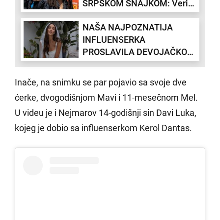
SRPSKOM SNAJKOM: Verio
je i planirao sa njom SVE, a
NAŠA NAJPOZNATIJA
onda je ljubav pukla kada je
INFLUENSERKA
upoznala našeg spotistu
PROSLAVILA DEVOJAČKO
VEČE: Tamara Kalinić sa
drugaricama u jednom od
Inače, na snimku se par pojavio sa svoje dve
najluksuznijih hotela u
ćerke, dvogodišnjom Mavi i 11-mesečnom Mel.
Evropi (FOTO)
U videu je i Nejmarov 14-godišnji sin Davi Luka,
kojeg je dobio sa influenserkom Kerol Dantas.