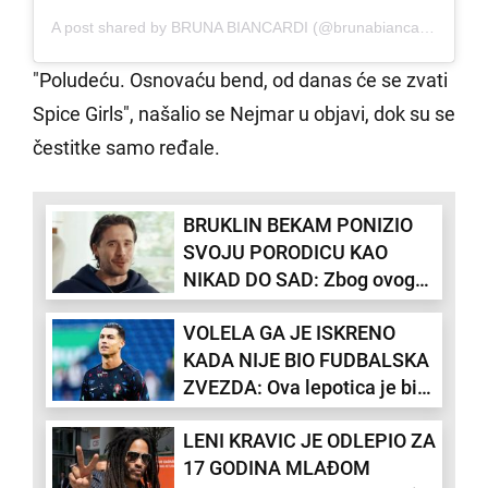
A post shared by BRUNA BIANCARDI (@brunabiancardi)
"Poludeću. Osnovaću bend, od danas će se zvati
Spice Girls", našalio se Nejmar u objavi, dok su se
čestitke samo ređale.
BRUKLIN BEKAM PONIZIO
SVOJU PORODICU KAO
NIKAD DO SAD: Zbog ovog
sramnog poteza ceo svet ga
VOLELA GA JE ISKRENO
osuđuje
KADA NIJE BIO FUDBALSKA
ZVEZDA: Ova lepotica je bila
prva devojka Kristijana
LENI KRAVIC JE ODLEPIO ZA
Ronalda! (FOTO)
17 GODINA MLAĐOM