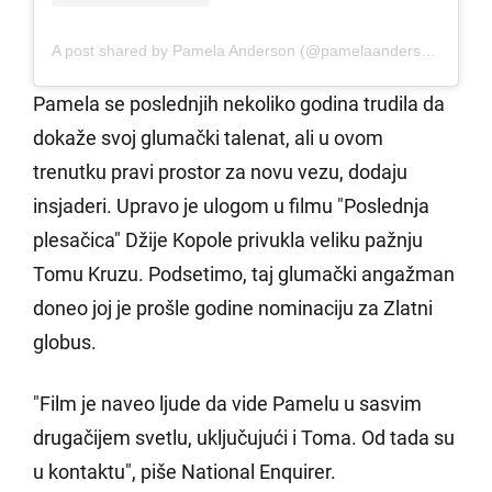
A post shared by Pamela Anderson (@pamelaanderson)
Pamela se poslednjih nekoliko godina trudila da
dokaže svoj glumački talenat, ali u ovom
trenutku pravi prostor za novu vezu, dodaju
insjaderi. Upravo je ulogom u filmu "Poslednja
plesačica" Džije Kopole privukla veliku pažnju
Tomu Kruzu. Podsetimo, taj glumački angažman
doneo joj je prošle godine nominaciju za Zlatni
globus.
"Film je naveo ljude da vide Pamelu u sasvim
drugačijem svetlu, uključujući i Toma. Od tada su
u kontaktu", piše National Enquirer.