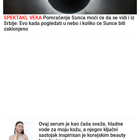
SPEKTAKL VEKA
Pomračenje Sunca moći će da se vidi i iz
Srbije: Evo kada pogledati u nebo i koliko će Sunce biti
zaklonjeno
Ovaj serum je kao čaša sveže, hladne
vode za moju kožu, a njegov ključni
sastojak inspirisan je korejskim beauty