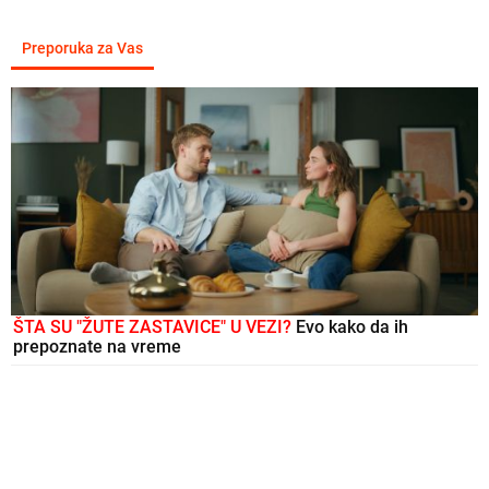
Preporuka za Vas
ŠTA SU "ŽUTE ZASTAVICE" U VEZI?
Evo kako da ih
prepoznate na vreme