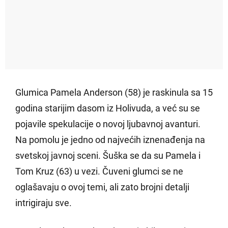
Glumica Pamela Anderson (58) je raskinula sa 15
godina starijim dasom iz Holivuda, a već su se
pojavile spekulacije o novoj ljubavnoj avanturi.
Na pomolu je jedno od najvećih iznenađenja na
svetskoj javnoj sceni. Šuška se da su Pamela i
Tom Kruz (63) u vezi. Čuveni glumci se ne
oglašavaju o ovoj temi, ali zato brojni detalji
intrigiraju sve.