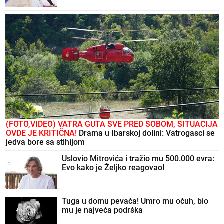
(FOTO,VIDEO) VATRA GUTA SVE PRED SOBOM, SITUACIJA
OVDE JE KRITIČNA!
Drama u Ibarskoj dolini: Vatrogasci se
jedva bore sa stihijom
Uslovio Mitrovića i tražio mu 500.000 evra:
Evo kako je Željko reagovao!
Tuga u domu pevača! Umro mu očuh, bio
mu je najveća podrška