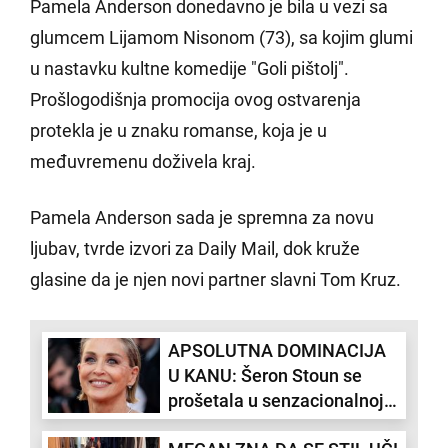
Pamela Anderson donedavno je bila u vezi sa
glumcem Lijamom Nisonom (73), sa kojim glumi
u nastavku kultne komedije "Goli pištolj".
Prošlogodišnja promocija ovog ostvarenja
protekla je u znaku romanse, koja je u
međuvremenu doživela kraj.
Pamela Anderson sada je spremna za novu
ljubav, tvrde izvori za Daily Mail, dok kruže
glasine da je njen novi partner slavni Tom Kruz.
APSOLUTNA DOMINACIJA
U KANU: Šeron Stoun se
prošetala u senzacionalnoj
kreaciji dostojnoj kraljice!