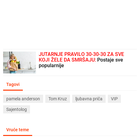
JUTARNJE PRAVILO 30-30-30 ZA SVE
KOJI ŽELE DA SMRŠAJU:
Postaje sve
popularnije
Tagovi
pamela anderson
Tom Kruz
ljubavna priča
VIP
Sajentolog
Vruće teme