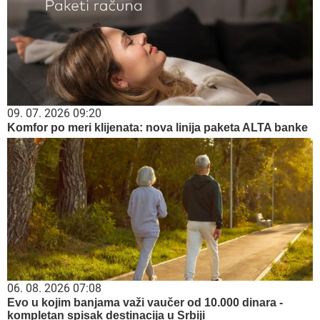
09. 07. 2026 09:20
Komfor po meri klijenata: nova linija paketa ALTA banke
06. 08. 2026 07:08
Evo u kojim banjama važi vaučer od 10.000 dinara -
kompletan spisak destinacija u Srbiji