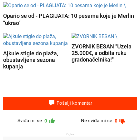
Opario se od - PLAGIJATA: 10 pesama koje je Merlin
"ukrao"
ZVORNIK BESAN "Uzela
25.000€, a odbila ruku
Ajkule stigle do plaža,
gradonačelnika!"
obustavljena sezona
kupanja
Pošalji komentar
Sviđa mi se
Ne sviđa mi se
0
0
Oglas