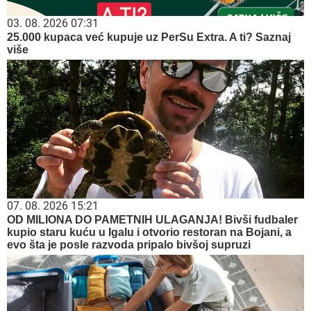
03. 08. 2026 07:31
25.000 kupaca već kupuje uz PerSu Extra. A ti? Saznaj
više
07. 08. 2026 15:21
OD MILIONA DO PAMETNIH ULAGANJA! Bivši fudbaler
kupio staru kuću u Igalu i otvorio restoran na Bojani, a
evo šta je posle razvoda pripalo bivšoj supruzi