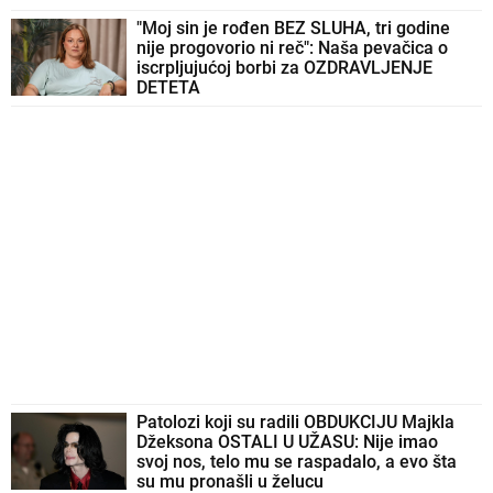
"Moj sin je rođen BEZ SLUHA, tri godine
nije progovorio ni reč": Naša pevačica o
iscrpljujućoj borbi za OZDRAVLJENJE
DETETA
Patolozi koji su radili OBDUKCIJU Majkla
Džeksona OSTALI U UŽASU: Nije imao
svoj nos, telo mu se raspadalo, a evo šta
su mu pronašli u želucu