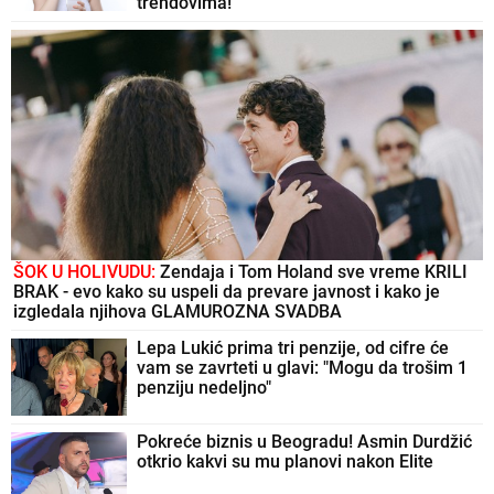
trendovima!
ŠOK U HOLIVUDU:
Zendaja i Tom Holand sve vreme KRILI
BRAK - evo kako su uspeli da prevare javnost i kako je
izgledala njihova GLAMUROZNA SVADBA
Lepa Lukić prima tri penzije, od cifre će
vam se zavrteti u glavi: "Mogu da trošim 1
penziju nedeljno"
Pokreće biznis u Beogradu! Asmin Durdžić
otkrio kakvi su mu planovi nakon Elite