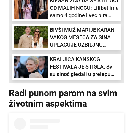
MEGAN ZNA DA SE STIL UČI
(FOTO)
OD MALIH NOGU: Lilibet ima
samo 4 godine i već bira
mami autfite (FOTO)
BIVŠI MUŽ MARIJE KARAN
VAKOG MESECA ZA SINA
UPLAĆUJE OZBILJNU
CIFRU: Alimentacija i više
KRALJICA KANSKOG
nego dovoljna za život na
FESTIVALA JE STIGLA: Svi
visokoj nozi
su sinoć gledali u prelepu
glumicu u kreaciji koju samo
ONA može da iznese (FOTO)
Radi punom parom na svim
životnim aspektima