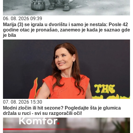
06. 08. 2026 09:39
Marija (3) se igrala u dvorištu i samo je nestala: Posle 42
godine otac je pronašao, zanemeo je kada je saznao gde
je bila
07. 08. 2026 15:30
Modni zločin ili hit sezone? Pogledajte šta je glumica
držala u ruci - svi su razgoračili oči!