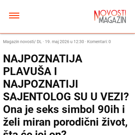
Magazin novosti/ DL
·
19. maj 2026 u 12:30
· Komentari: 0
NAJPOZNATIJA
PLAVUŠA I
NAJPOZNATIJI
SAJENTOLOG SU U VEZI?
Ona je seks simbol 90ih i
želi miran porodični život,
šta će joj on?