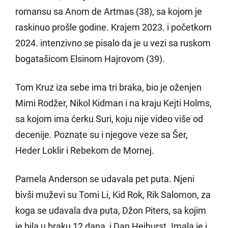
romansu sa Anom de Artmas (38), sa kojom je
raskinuo prošle godine. Krajem 2023. i početkom
2024. intenzivno se pisalo da je u vezi sa ruskom
bogatašicom Elsinom Hajrovom (39).
Tom Kruz iza sebe ima tri braka, bio je oženjen
Mimi Rodžer, Nikol Kidman i na kraju Kejti Holms,
sa kojom ima ćerku Suri, koju nije video više od
decenije. Poznate su i njegove veze sa Šer,
Heder Loklir i Rebekom de Mornej.
Pamela Anderson se udavala pet puta. Njeni
bivši muževi su Tomi Li, Kid Rok, Rik Salomon, za
koga se udavala dva puta, Džon Piters, sa kojim
je bila u braku 12 dana, i Dan Hejhurst. Imala je i