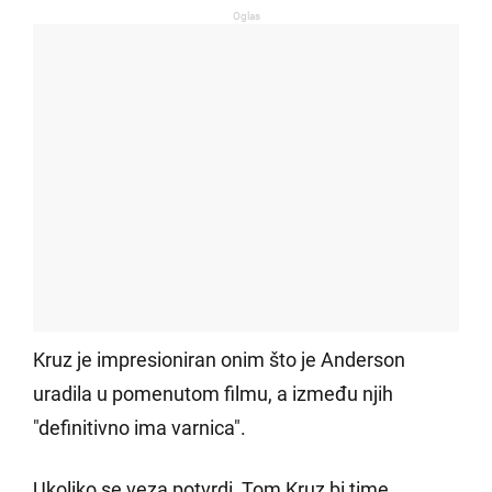
Oglas
Kruz je impresioniran onim što je Anderson
uradila u pomenutom filmu, a između njih
"definitivno ima varnica".
Ukoliko se veza potvrdi, Tom Kruz bi time