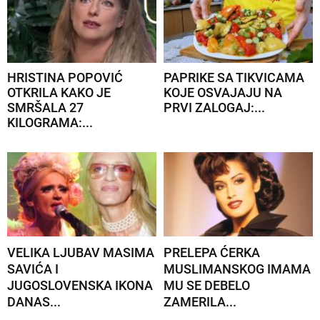
HRISTINA POPOVIĆ
PAPRIKE SA TIKVICAMA
OTKRILA KAKO JE
KOJE OSVAJAJU NA
SMRŠALA 27
PRVI ZALOGAJ:...
KILOGRAMA:...
VELIKA LJUBAV MASIMA
PRELEPA ĆERKA
SAVIĆA I
MUSLIMANSKOG IMAMA
JUGOSLOVENSKA IKONA
MU SE DEBELO
DANAS...
ZAMERILA...