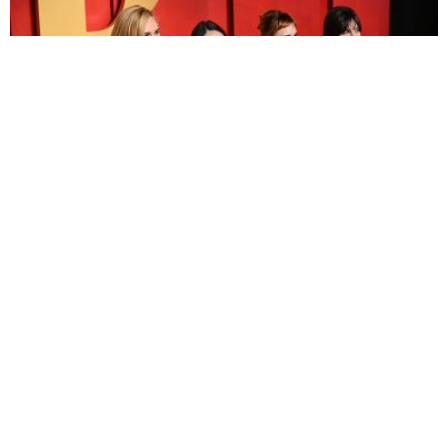
УДАЛА СЕ НАЈМЛАЂА ЋЕРКА ДЕМИ МУР И
БРУСА ВИЛИСА: Венчаница прављена 712...