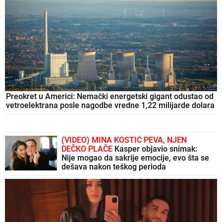
Preokret u Americi: Nemački energetski gigant odustao od
vetroelektrana posle nagodbe vredne 1,22 milijarde dolara
(VIDEO) MINA KOSTIĆ PEVA, NJEN
DEČKO PLAČE
Kasper objavio snimak:
Nije mogao da sakrije emocije, evo šta se
dešava nakon teškog perioda