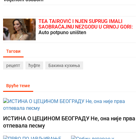
TEA TAIROVIĆ I NJEN SUPRUG IMALI
SAOBRAĆAJNU NEZGODU U CRNOJ GORI:
Auto potpuno uništen
Тагови
рецепт
ћуфте
Бакина кухиња
Вруће теме
ИСТИНА О ЦЕЦИНОМ БЕОГРАДУ Не, она није прва
отпевала песму