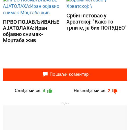
Србин летовао у
Хрватској: "Како то
ПРВО ПОЈАВЉИВАЊЕ
трпите, ја бих ПОЛУДЕО"
АЈАТОЛАХА:Иран
објавио снимак-
Моџтаба жив
Пошаљи коментар
Свиђа ми се
Не свиђа ми се
4
2
Oglas