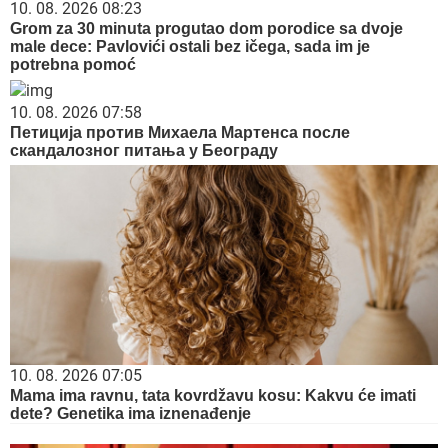
10. 08. 2026 08:23
Grom za 30 minuta progutao dom porodice sa dvoje
male dece: Pavlovići ostali bez ičega, sada im je
potrebna pomoć
10. 08. 2026 07:58
Петиција против Михаела Мартенса после
скандалозног питања у Београду
10. 08. 2026 07:05
Mama ima ravnu, tata kovrdžavu kosu: Kakvu će imati
dete? Genetika ima iznenađenje