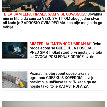
"BILA SAM LEPA I IMALA SAM VIŠE UDVARAČA"
Jovanka
nije ni htela da čuje za VEZU SA TITOM zbog jedne stvari,
ali kada je ZAPROSIO OVIM REČIMA ona nije mogla da ga
odbije
MISTERIJA "AKTIVNOG UMIRANJA"
Ovim
redosledom se GUBE ČULA I OSEĆAJI
PRED SMRT: Glad i žeđ prvi nestaju, a telo
se OVOGA POSLEDNJE ODRIČE, tvrde
NEURONAUČNICI
Poznati fizioterapeut upozorava na
ogromnu GREŠKU S KOFEROM - svi je
pravimo, a uništava telo: "Nikada ga ne
nosite tako, to je KATASTROFA ZA
KIČMU!"