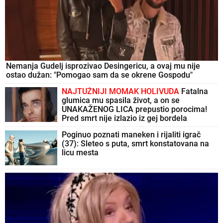
Nemanja Gudelj isprozivao Desingericu, a ovaj mu nije
ostao dužan: "Pomogao sam da se okrene Gospodu"
NAJTUŽNIJI MOMAK HOLIVUDA
Fatalna
glumica mu spasila život, a on se
UNAKAŽENOG LICA prepustio porocima!
Pred smrt nije izlazio iz gej bordela
Poginuo poznati maneken i rijaliti igrač
(37): Sleteo s puta, smrt konstatovana na
licu mesta