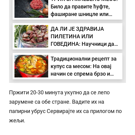
Било да правите ћуфте,
фаширане шницле или
пуњене паприке обавезно
ДА ЛИ ЈЕ ЗДРАВИЈА
додајте један састојак
ПИЛЕТИНА ИЛИ
ГОВЕДИНА: Научници дали
одговор
Традиционални рецепт за
купус са месом: На овај
начин се спрема брзо и
лако (ВИДЕО)
Пржити 20-30 минута укупно да се лепо
зарумене са обе стране. Вадите их на
папирни убрус Сервирајте их са прилогом по
жељи.