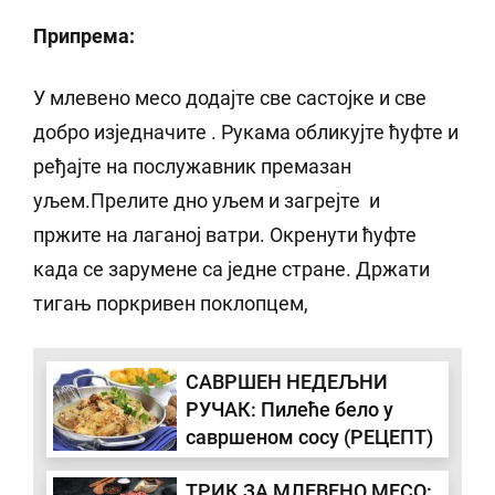
Припрема:
У млевено месо додајте све састојке и све
добро изједначите . Рукама обликујте ћуфте и
ређајте на послужавник премазан
уљем.Прелите дно уљем и загрејте и
пржите на лаганој ватри. Окренути ћуфте
када се зарумене са једне стране. Држати
тигањ поркривен поклопцем,
САВРШЕН НЕДЕЉНИ
РУЧАК: Пилеће бело у
савршеном сосу (РЕЦЕПТ)
ТРИК ЗА МЛЕВЕНО МЕСО: