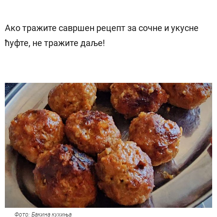
Ако тражите савршен рецепт за сочне и укусне
ћуфте, не тражите даље!
Фото: Бакина кухиња