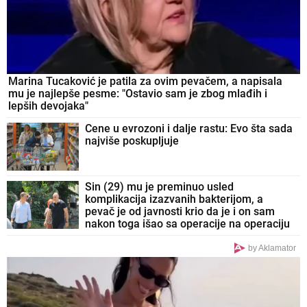
Marina Tucaković je patila za ovim pevačem, a napisala
mu je najlepše pesme: "Ostavio sam je zbog mlađih i
lepših devojaka"
Cene u evrozoni i dalje rastu: Evo šta sada
najviše poskupljuje
Sin (29) mu je preminuo usled
komplikacija izazvanih bakterijom, a
pevač je od javnosti krio da je i on sam
nakon toga išao sa operacije na operaciju
by Aklamator