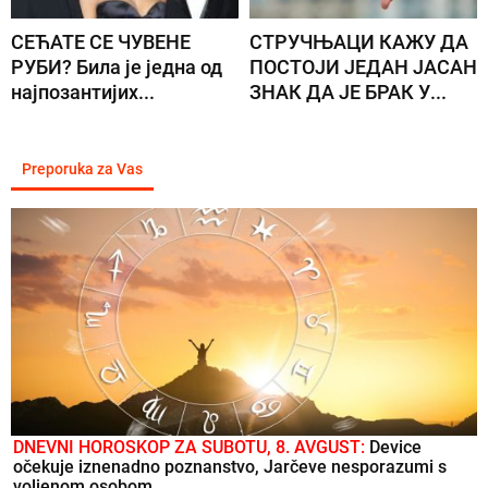
СЕЋАТЕ СЕ ЧУВЕНЕ
СТРУЧЊАЦИ КАЖУ ДА
РУБИ? Била је једна од
ПОСТОЈИ ЈЕДАН ЈАСАН
најпозантијих...
ЗНАК ДА ЈЕ БРАК У...
Preporuka za Vas
DNEVNI HOROSKOP ZA SUBOTU, 8. AVGUST:
Device
očekuje iznenadno poznanstvo, Jarčeve nesporazumi s
voljenom osobom