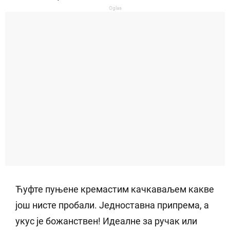
Oglas
Ћуфте пуњене кремастим качкаваљем какве
још нисте пробали. Једноставна припрема, а
укус је божанствен! Идеалне за ручак или