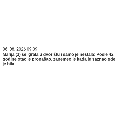
06. 08. 2026 09:39
Marija (3) se igrala u dvorištu i samo je nestala: Posle 42
godine otac je pronašao, zanemeo je kada je saznao gde
je bila