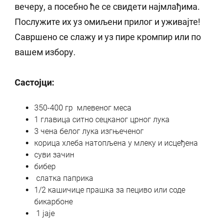
вечеру, а посебно ће се свидети најмлађима.
Послужите их уз омиљени прилог и уживајте!
Савршено се слажу и уз пире кромпир или по
вашем избору.
Састојци:
350-400 гр млевеног меса
1 главица ситно сецканог црног лука
3 чена белог лука изгњеченог
корица хлеба натопљена у млеку и исцеђена
суви зачин
бибер
слатка паприка
1/2 кашичице прашка за пециво или соде
бикарбоне
1 јаје