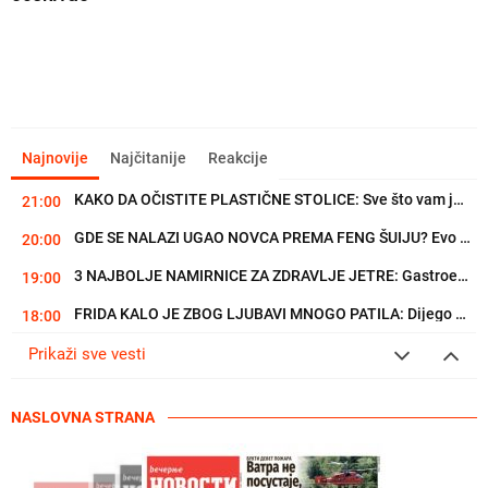
Najnovije
Najčitanije
Reakcije
GDE SE NALAZI UGAO NOVCA PREMA FENG ŠUIJU? Evo kako treba da...
20:00
3 NAJBOLJE NAMIRNICE ZA ZDRAVLJE JETRE: Gastroenterolozi ih uvek...
19:00
FRIDA KALO JE ZBOG LJUBAVI MNOGO PATILA: Dijego Rivera je bio...
18:00
GLUMAC O BRAKU SA MEGAN FOKS: "Razveo sam se, što uopšte nisam...
17:00
ZNAKOVI DA DETE IMA NISKO SAMOPOUZDANJE: Signali koji mnogima...
Prikaži sve vesti
16:00
NASLOVNA STRANA