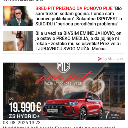
BRED PIT PRIZNAO DA PONOVO PIJE
"Bio
sam trezan sedam godina. I onda sam
ponovo pokleknuo": Šokantna ISPOVEST o
SUICIDU i "periodu porodičnih problema"
Bila u vezi sa BIVŠIM EMINE JAHOVIĆ, on
je ostavio PREKO MEDIJA, a da joj nije ni
rekao - žestoko mu se osvetila! Preživela i
LJUBAVNICU SVOG MUŽA: Moćna
sultanija živi SAPUNICU OD ŽIVOTA
by Aklamator
03. 08. 2026 13:23