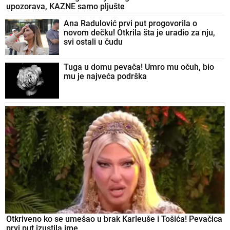
upozorava, KAZNE samo pljušte
Ana Radulović prvi put progovorila o
novom dečku! Otkrila šta je uradio za nju,
svi ostali u čudu
Tuga u domu pevača! Umro mu očuh, bio
mu je najveća podrška
Otkriveno ko se umešao u brak Karleuše i Tošića! Pevačica
prvi put izustila ime