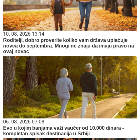
10. 08. 2026 13:14
Roditelji, dobro proverite koliko vam država uplaćuje
novca do septembra: Mnogi ne znaju da imaju pravo na
ovaj novac
06. 08. 2026 07:08
Evo u kojim banjama važi vaučer od 10.000 dinara -
kompletan spisak destinacija u Srbiji