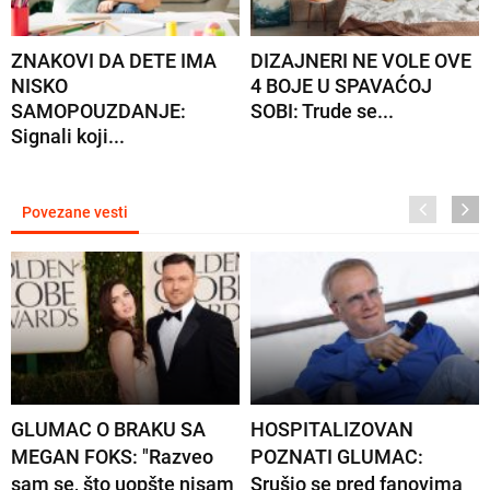
ZNAKOVI DA DETE IMA
DIZAJNERI NE VOLE OVE
NISKO
4 BOJE U SPAVAĆOJ
SAMOPOUZDANJE:
SOBI: Trude se...
Signali koji...
Povezane vesti
GLUMAC O BRAKU SA
HOSPITALIZOVAN
MEGAN FOKS: "Razveo
POZNATI GLUMAC:
sam se, što uopšte nisam
Srušio se pred fanovima