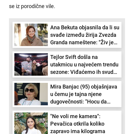
se iz porodične vile.
Ana Bekuta objasnila da li su
svađe između žirija Zvezda
Granda nameštene: "Živ je
program"
Tejlor Svift došla na
utakmicu u najvećem trendu
sezone: Viđaćemo ih svuda
ovog proleća (FOTO)
Mira Banjac (95) objašnjava
u čemu je tajna njene
dugovečnosti: "Hocu da
radim i da budem korisna"
"Ne voli me kamera":
Pevačica otkrila koliko
zapravo ima kilograma