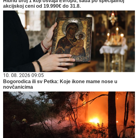
Hibrid broj 1 koji osvaja Evropu, sada po specijalnoj
akcijskoj ceni od 19.990€ do 31.8.
10. 08. 2026 09:05
Bogorodica ili sv Petka: Koje ikone mame nose u
novčanicima