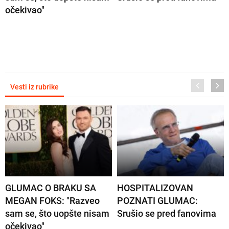
očekivao"
Vesti iz rubrike
GLUMAC O BRAKU SA
HOSPITALIZOVAN
MEGAN FOKS: "Razveo
POZNATI GLUMAC:
sam se, što uopšte nisam
Srušio se pred fanovima
očekivao"