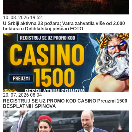
10. 08. 2026 19:52
U Srbiji aktivna 23 požara; Vatra zahvatila više od 2.000
hektara u Deliblatskoj peščari FOTO
20. 07. 2026 08:04
REGISTRUJ SE UZ PROMO KOD CASINO Preuzmi 1500
BESPLATNIH SPINOVA