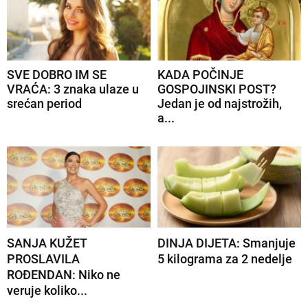
SVE DOBRO IM SE
KADA POČINJE
VRAĆA: 3 znaka ulaze u
GOSPOJINSKI POST?
srećan period
Jedan je od najstrožih,
a...
SANJA KUŽET
DINJA DIJETA: Smanjuje
PROSLAVILA
5 kilograma za 2 nedelje
ROĐENDAN: Niko ne
veruje koliko...