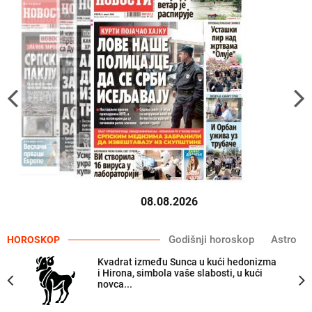
08.08.2026
Godišnji horoskop
Astro
HOROSKOP
Kvadrat između Sunca u kući hedonizma
i Hirona, simbola vaše slabosti, u kući
novca...