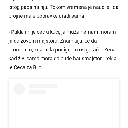
istog pada na nju. Tokom vremena je naučila i da
brojne male popravke uradi sama.
- Pukla mi je cev u kući, ja muža nemam moram
ja da zovem majstora. Znam sijalice da
promenim, znam da podignem osigurače. Žena
kad živi sama mora da bude hausmajstor - rekla
je Ceca za Blic.