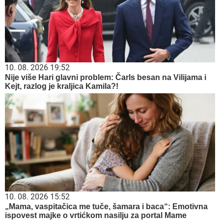
10. 08. 2026 19:52
Nije više Hari glavni problem: Čarls besan na Vilijama i
Kejt, razlog je kraljica Kamila?!
10. 08. 2026 15:52
„Mama, vaspitačica me tuče, šamara i baca“: Emotivna
ispovest majke o vrtićkom nasilju za portal Mame