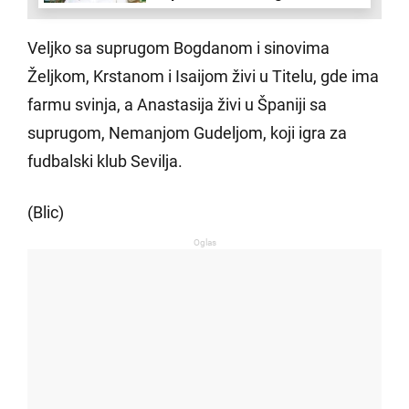
Veljko sa suprugom Bogdanom i sinovima
Željkom, Krstanom i Isaijom živi u Titelu, gde ima
farmu svinja, a Anastasija živi u Španiji sa
suprugom, Nemanjom Gudeljom, koji igra za
fudbalski klub Sevilja.
(Blic)
Oglas