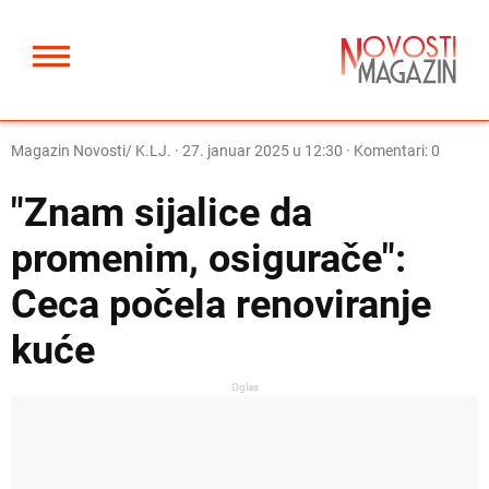
Magazin Novosti/ K.LJ.
·
27. januar 2025 u 12:30
· Komentari: 0
"Znam sijalice da
promenim, osigurače":
Ceca počela renoviranje
kuće
Oglas