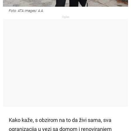
Foto: ATA images/ A.A.
Oglas
Kako kaže, s obzirom na to da živi sama, sva
ogranizacija u vezi sa domom i renoviranjem