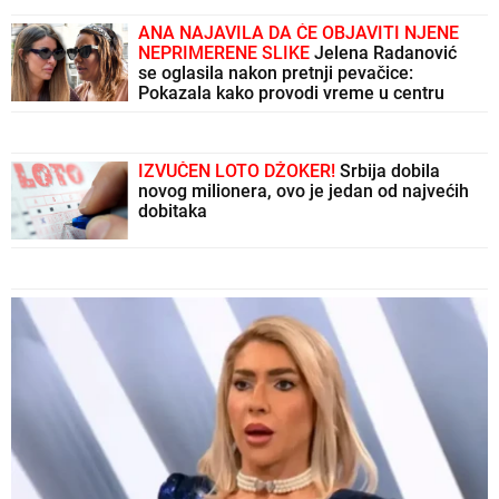
ANA NAJAVILA DA ĆE OBJAVITI NJENE
NEPRIMERENE SLIKE
Jelena Radanović
se oglasila nakon pretnji pevačice:
Pokazala kako provodi vreme u centru
skandala
IZVUČEN LOTO DŽOKER!
Srbija dobila
novog milionera, ovo je jedan od najvećih
dobitaka