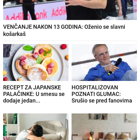
VENČANJE NAKON 13 GODINA: Oženio se slavni
košarkaš
RECEPT ZA JAPANSKE
HOSPITALIZOVAN
PALAČINKE: U smesu se
POZNATI GLUMAC:
dodaje jedan...
Srušio se pred fanovima