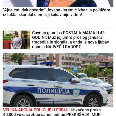
"Ajde ćuti dok govorim" Jovana Jeremić izbacila političara
iz takta, skandal u emisiji kakav nije viđen!
Čuvena glumica POSTALA MAMA U 42.
GODINI: Muž joj umro prošlog januara,
tragedija je slomila, a onda je nova ljubav
donela NAJVEĆU RADOST
VELIKA AKCIJA POLICIJE U SRBIJI!
Uhvaćeno preko
40.000 vozača zbog samo jednog PREKRŠAJA: MUP