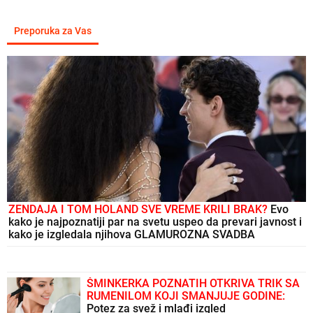
Preporuka za Vas
ZENDAJA I TOM HOLAND SVE VREME KRILI BRAK?
Evo
kako je najpoznatiji par na svetu uspeo da prevari javnost i
kako je izgledala njihova GLAMUROZNA SVADBA
ŠMINKERKA POZNATIH OTKRIVA TRIK SA
RUMENILOM KOJI SMANJUJE GODINE:
Potez za svež i mlađi izgled