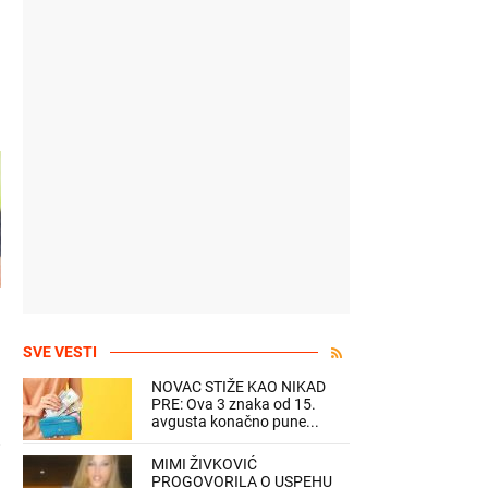
SVE VESTI
NOVAC STIŽE KAO NIKAD
PRE: Ova 3 znaka od 15.
avgusta konačno pune...
MIMI ŽIVKOVIĆ
PROGOVORILA O USPEHU