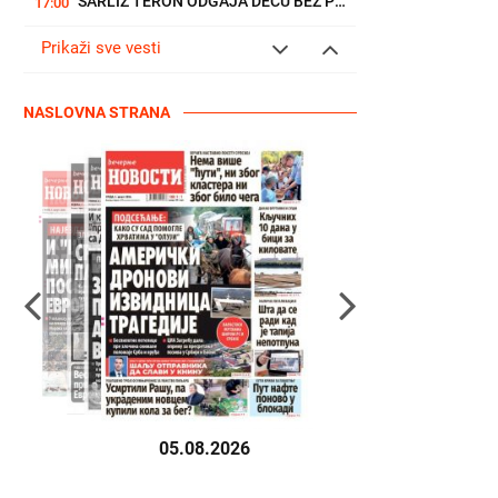
ŠARLIZ TERON ODGAJA DECU BEZ PRIVILEGIJA I UČI IH DA BUDU...
17:00
Prikaži sve vesti
NASLOVNA STRANA
05.08.2026