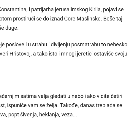
stantina, i patrijarha jerusalimskog Kirila, pojavi se
gotom prostirući se do iznad Gore Maslinske. Beše taj
pše duge.
voje poslove i u strahu i divljenju posmatrahu to nebesko
ri Hristovoj, a tako isto i mnogi jeretici ostaviše svoju
rnjim satima valja gledati u nebo i ako vidite četiri
st, ispuniće vam se želja. Takođe, danas treb ada se
a, popt šivenja, heklanja, veza...