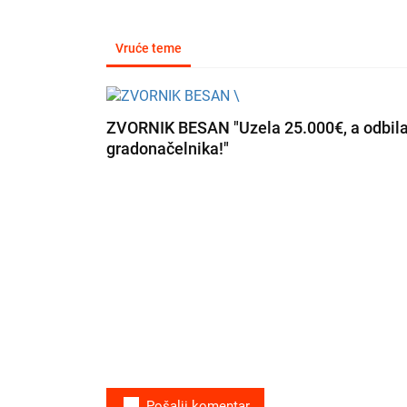
Vruće teme
ZVORNIK BESAN "Uzela 25.000€, a odbila
gradonačelnika!"
Pošalji komentar