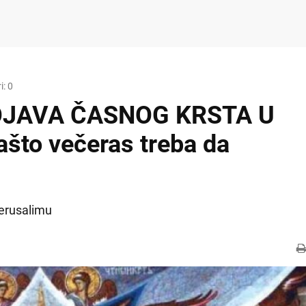
: 0
OJAVA ČASNOG KRSTA U
što večeras treba da
erusalimu