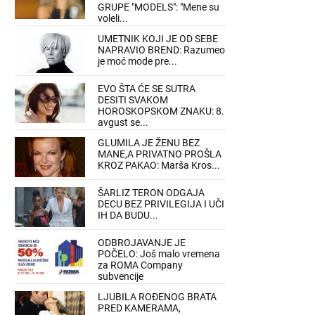
GRUPE "MODELS": "Mene su
voleli...
UMETNIK KOJI JE OD SEBE
NAPRAVIO BREND: Razumeo
je moć mode pre...
EVO ŠTA ĆE SE SUTRA
DESITI SVAKOM
HOROSKOPSKOM ZNAKU: 8.
avgust se...
GLUMILA JE ŽENU BEZ
MANE,A PRIVATNO PROŠLA
KROZ PAKAO: Marša Kros...
ŠARLIZ TERON ODGAJA
DECU BEZ PRIVILEGIJA I UČI
IH DA BUDU...
ODBROJAVANJE JE
POČELO: Još malo vremena
za ROMA Company
subvencije
LJUBILA ROĐENOG BRATA
PRED KAMERAMA,