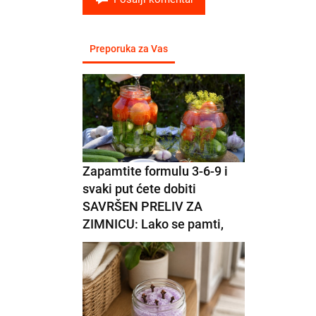
Preporuka za Vas
Zapamtite formulu 3-6-9 i
svaki put ćete dobiti
SAVRŠEN PRELIV ZA
ZIMNICU: Lako se pamti,
štedi vreme, krastavci ostaju
hrskavi, a paradajz ne puca