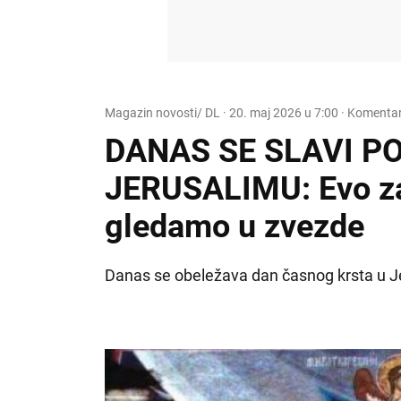
Magazin novosti/ DL
·
20. maj 2026 u 7:00
· Komentari
DANAS SE SLAVI P
JERUSALIMU: Evo za
gledamo u zvezde
Danas se obeležava dan časnog krsta u J