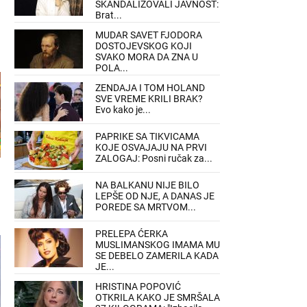
SKANDALIZOVALI JAVNOST:
Brat...
MUDAR SAVET FJODORA
DOSTOJEVSKOG KOJI
SVAKO MORA DA ZNA U
POLA...
ZENDAJA I TOM HOLAND
SVE VREME KRILI BRAK?
Evo kako je...
PAPRIKE SA TIKVICAMA
KOJE OSVAJAJU NA PRVI
ZALOGAJ: Posni ručak za...
NA BALKANU NIJE BILO
LEPŠE OD NJE, A DANAS JE
POREDE SA MRTVOM...
PRELEPA ĆERKA
MUSLIMANSKOG IMAMA MU
SE DEBELO ZAMERILA KADA
JE...
HRISTINA POPOVIĆ
OTKRILA KAKO JE SMRŠALA