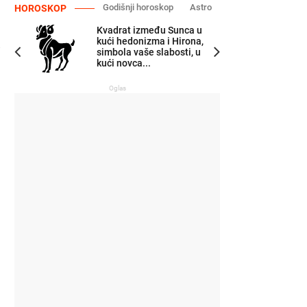
Godišnji horoskop
Astro
HOROSKOP
Kvadrat između Sunca u
kući hedonizma i Hirona,
simbola vaše slabosti, u
kući novca...
Oglas