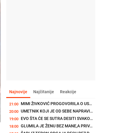
Najnovije
Najčitanije
Reakcije
MIMI ŽIVKOVIĆ PROGOVORILA O USPEHU GRUPE "MODELS": "Mene su voleli...
21:00
UMETNIK KOJI JE OD SEBE NAPRAVIO BREND: Razumeo je moć mode pre...
20:00
EVO ŠTA ĆE SE SUTRA DESITI SVAKOM HOROSKOPSKOM ZNAKU: 8. avgust se...
19:00
GLUMILA JE ŽENU BEZ MANE,A PRIVATNO PROŠLA KROZ PAKAO: Marša Kros...
18:00