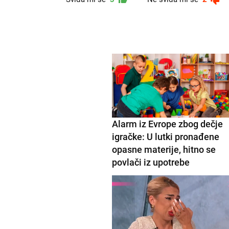
Alarm iz Evrope zbog dečje
igračke: U lutki pronađene
opasne materije, hitno se
povlači iz upotrebe