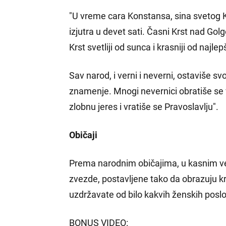
"U vreme cara Konstansa, sina svetog Kon
izjutra u devet sati. Časni Krst nad Gol
Krst svetliji od sunca i krasniji od najle
Sav narod, i verni i neverni, ostaviše s
znamenje. Mnogi nevernici obratiše se ve
zlobnu jeres i vratiše se Pravoslavlju".
Običaji
Prema narodnim običajima, u kasnim veče
zvezde, postavljene tako da obrazuju kr
uzdržavate od bilo kakvih ženskih poslov
BONUS VIDEO: