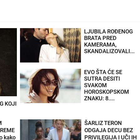
Sunce u kući posla i
zdravlja i Hirona u kući
komunikacija donosi
sukobe sa...
LJUBILA ROĐENOG
BRATA PRED
KAMERAMA,
SKANDALIZOVALI...
EVO ŠTA ĆE SE
SUTRA DESITI
SVAKOM
HOROSKOPSKOM
ZNAKU: 8....
G KOJI
M
ŠARLIZ TERON
VREME
ODGAJA DECU BEZ
o kako
PRIVILEGIJA I UČI IH