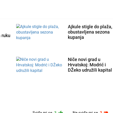
Ajkule stigle do plaža,
obustavljena sezona
 ruku
kupanja
Niče novi grad u
Hrvatskoj: Modrić i
DŽeko udružili kapital
Sviđa mi se
Ne sviđa mi se
3
2