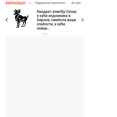
Годишњи хороскоп
Астро
ХОРОСКОП
Квадрат између Сунца
у кући хедонизма и
Хирона, симбола ваше
слабости, у кући
новца...
Oglas