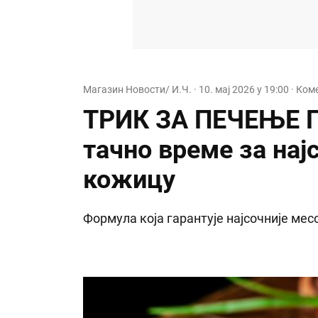
Магазин Новости/ И.Ч.
·
10. мај 2026 у 19:00
· Ком
ТРИК ЗА ПЕЧЕЊЕ П
тачно време за нај
кожицу
Формула која гарантује најсочније мес