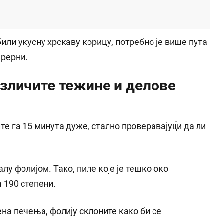
били укусну хрскаву корицу, потребно је више пута
 рерни.
азличите тежине и делове
ите га 15 минута дуже, стално проверавајуц́и да ли
лу фолијом. Тако, пиле које је тешко око
 190 степени.
ена печења, фолију склоните како би се