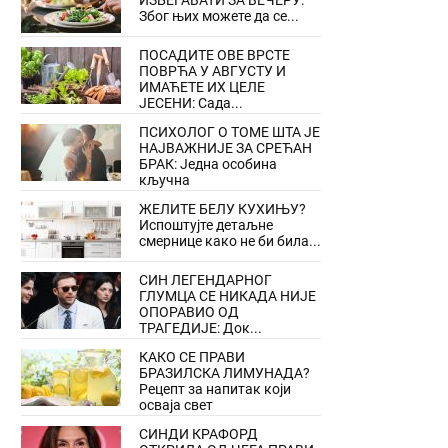
ИЗБЕГАВАТИ ЗА ВЕЧЕРУ:
Због њих можете да се...
ПОСАДИТЕ ОВЕ ВРСТЕ
ПОВРЋА У АВГУСТУ И
ИМАЋЕТЕ ИХ ЦЕЛЕ
ЈЕСЕНИ: Сада...
ПСИХОЛОГ О ТОМЕ ШТА ЈЕ
НАЈВАЖНИЈЕ ЗА СРЕЋАН
БРАК: Једна особина
кључна
ЖЕЛИТЕ БЕЛУ КУХИЊУ?
Испоштујте детаљне
смернице како не би била...
СИН ЛЕГЕНДАРНОГ
ГЛУМЦА СЕ НИКАДА НИЈЕ
ОПОРАВИО ОД
ТРАГЕДИЈЕ: Док...
КАКО СЕ ПРАВИ
БРАЗИЛСКА ЛИМУНАДА?
Рецепт за напитак који
осваја свет
СИНДИ КРАФОРД