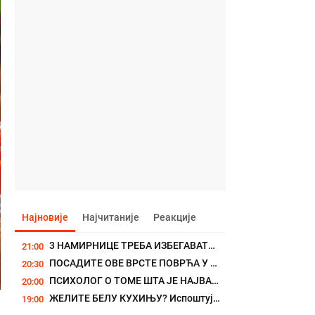
Најновије
Најчитаније
Реакције
3 НАМИРНИЦЕ ТРЕБА ИЗБЕГАВАТИ ЗА ВЕЧЕРУ: Због њих можете да се...
21:00
ПОСАДИТЕ ОВЕ ВРСТЕ ПОВРЋА У АВГУСТУ И ИМАЋЕТЕ ИХ ЦЕЛЕ ЈЕСЕНИ: Сада...
20:30
ПСИХОЛОГ О ТОМЕ ШТА ЈЕ НАЈВАЖНИЈЕ ЗА СРЕЋАН БРАК: Једна особина кључна
20:00
ЖЕЛИТЕ БЕЛУ КУХИЊУ? Испоштујте детаљне смернице како не би била...
19:00