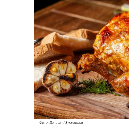
Фото: Депосит/ Зукамилов