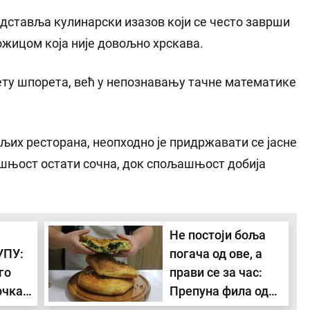
дставља кулинарски изазов који се често заврши
жицом која није довољно хрскава.
тету шпорета, већ у непознавању тачне математике
ољих ресторана, неопходно је придржавати се јасне
ашњост остати сочна, док спољашњост добија
Не постоји боља
УПУ:
погача од ове, а
го
прави се за час:
рчка,
Препуна фила од
те
спанаћа и сира,