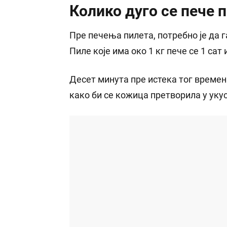
Колико дуго се пече п
Пре печења пилета, потребно је да 
Пиле које има око 1 кг пече се 1 сат
Десет минута пре истека тог времена
како би се кожица претворила у укус