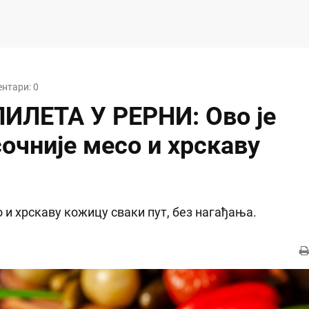
ентари: 0
ИЛЕТА У РЕРНИ: Ово је
сочније месо и хрскаву
о и хрскаву кожицу сваки пут, без нагађања.