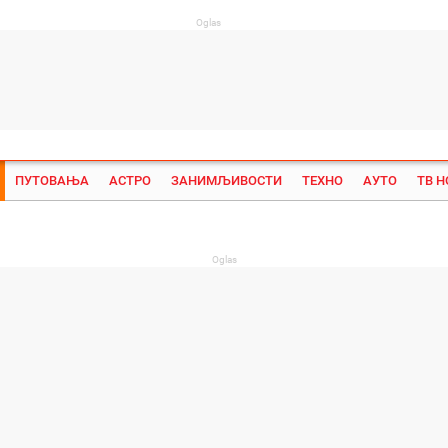
Oglas
ПУТОВАЊА
АСТРО
ЗАНИМЉИВОСТИ
ТЕХНО
АУТО
ТВ 
Su
Oglas