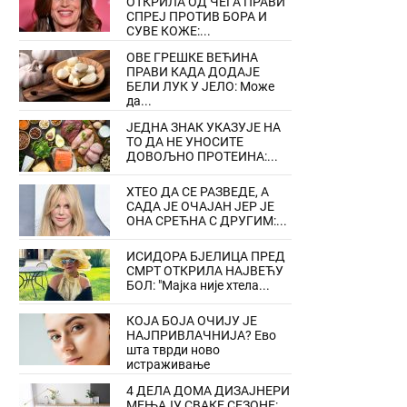
ОТКРИЛА ОД ЧЕГА ПРАВИ
СПРЕЈ ПРОТИВ БОРА И
СУВЕ КОЖЕ:...
ОВЕ ГРЕШКЕ ВЕЋИНА
ПРАВИ КАДА ДОДАЈЕ
БЕЛИ ЛУК У ЈЕЛО: Може
да...
ЈЕДНА ЗНАК УКАЗУЈЕ НА
ТО ДА НЕ УНОСИТЕ
ДОВОЉНО ПРОТЕИНА:...
ХТЕО ДА СЕ РАЗВЕДЕ, А
САДА ЈЕ ОЧАЈАН ЈЕР ЈЕ
ОНА СРЕЋНА С ДРУГИМ:...
ИСИДОРА БЈЕЛИЦА ПРЕД
СМРТ ОТКРИЛА НАЈВЕЋУ
БОЛ: "Мајка није хтела...
КОЈА БОЈА ОЧИЈУ ЈЕ
НАЈПРИВЛАЧНИЈА? Ево
шта тврди ново
истраживање
4 ДЕЛА ДОМА ДИЗАЈНЕРИ
МЕЊАЈУ СВАКЕ СЕЗОНЕ: