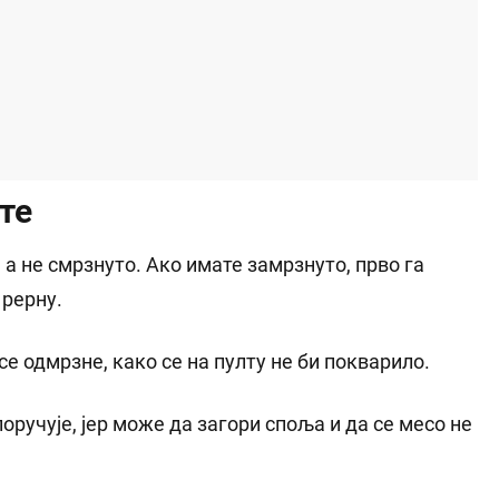
те
 а не смрзнуто. Ако имате замрзнуто, прво га
 рерну.
се одмрзне, како се на пулту не би покварило.
ручује, јер може да загори споља и да се месо не