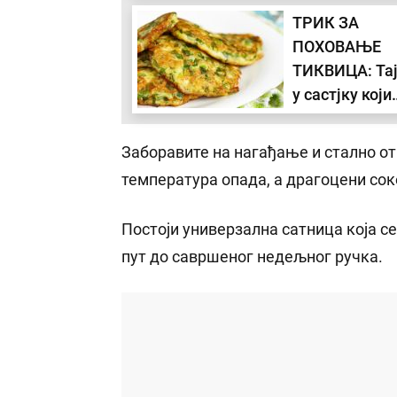
ТРИК ЗА
поврће и шта
ПОХОВАЊЕ
да радите са
ТИКВИЦА: Тај
љуском од јај
у састјку који
спречава упи
уља
Заборавите на нагађање и стално от
температура опада, а драгоцени сок
Постоји универзална сатница која се
пут до савршеног недељног ручка.