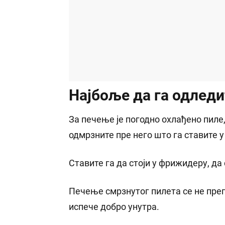
Најбоље да га одледи
За печење је погодно охлађено пиле,
одмрзните пре него што га ставите у
Ставите га да стоји у фрижидеру, да 
Печење смрзнутог пилета се не препо
испече добро унутра.