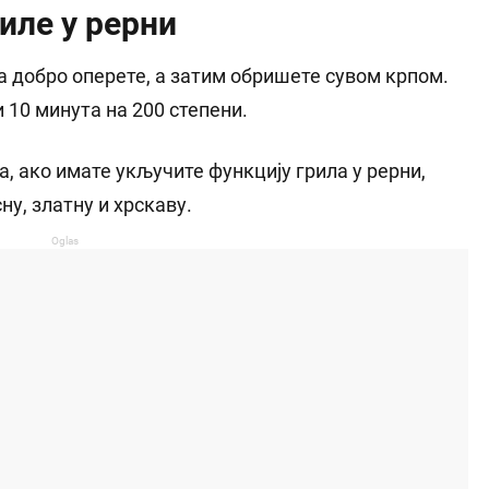
иле у рерни
га добро оперете, а затим обришете сувом крпом.
 и 10 минута на 200 степени.
, ако имате укључите функцију грила у рерни,
ну, златну и хрскаву.
Oglas