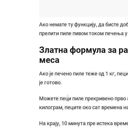
Ако немате ту функцију, да бисте до
прелити пиле пивом током печења у
Златна формула за р
меса
Ако је печено пиле теже од 1 кг, пец
је готово.
Можете пец́и пиле прекривено прво а
килограм, пеците око сат времена на
На крају, 10 минута пре истека врем