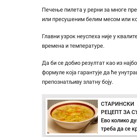
Печење пилета у рерни за многе пре
или пресушеним белим месом или ко
Главни узрок неуспеха није у квали
времена и температуре.
Да би се добио резултат као из најб
формуле која гарантује да ће унутр
препознатљиву златну боју.
СТАРИНСКИ
РЕЦЕПТ ЗА С
Ево колико ду
треба да се к
када да дода