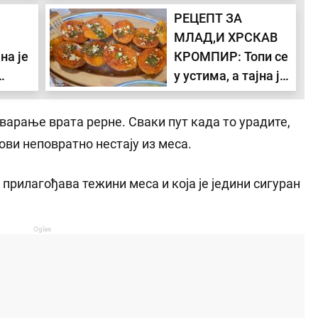
РЕЦЕПТ ЗА
 треба
укуснија од сваке
Сунце у кући посла и
МЛАД,И ХРСКАВ
пите (РЕЦЕПТ)
здравља и Хирона у
кући комуникација
на је
КРОМПИР: Топи се
ета
доноси сукобе са...
у устима, а тајна је
јање
начину на који се
пече (ВИДЕО)
варање врата рерне. Сваки пут када то урадите,
ови неповратно нестају из меса.
 прилагођава тежини меса и која је једини сигуран
Oglas