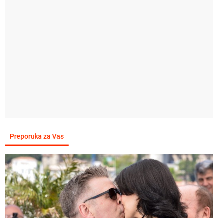
Pošalji komentar
Sviđa mi se
Ne sviđa mi se
1
0
Oglas