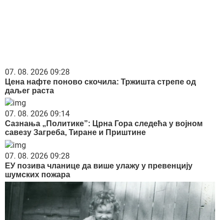
kompletan spisak destinacija u Srbiji
07. 08. 2026 08:48
Копаоник добија четири нове скијашке стазе
06. 08. 2026 13:34
Вучевић: Ђилас је свестан да је пред политичким
бродоломом