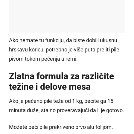
Ako nemate tu funkciju, da biste dobili ukusnu
hrskavu koricu, potrebno je više puta preliti pile
pivom tokom pečenja u rerni.
Zlatna formula za različite
težine i delove mesa
Ako je pečeno pile teže od 1 kg, pecite ga 15
minuta duže, stalno proveravajući da li je gotovo.
Možete peći pile prekriveno prvo alu folijom.