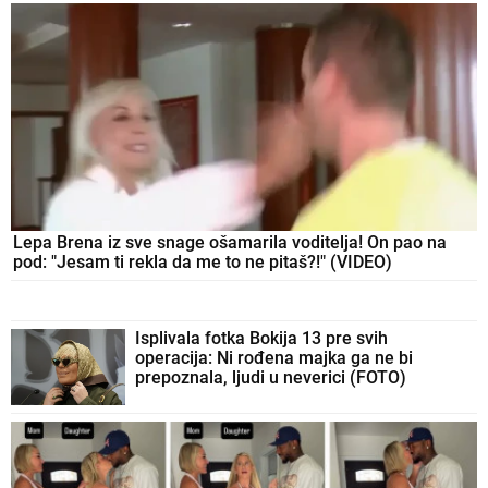
BAŠTENSKA RUŽA
donosi boje i
eleganciju u svako dvorište: Cveta
nedeljama i izgleda kao raskošni buket, a
ne traži mnogo