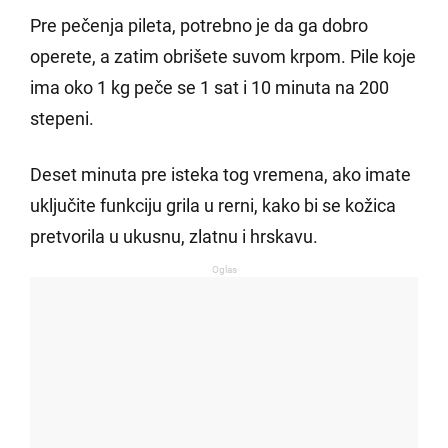
Pre pečenja pileta, potrebno je da ga dobro
operete, a zatim obrišete suvom krpom. Pile koje
ima oko 1 kg peče se 1 sat i 10 minuta na 200
stepeni.
Deset minuta pre isteka tog vremena, ako imate
uključite funkciju grila u rerni, kako bi se kožica
pretvorila u ukusnu, zlatnu i hrskavu.
Oglas