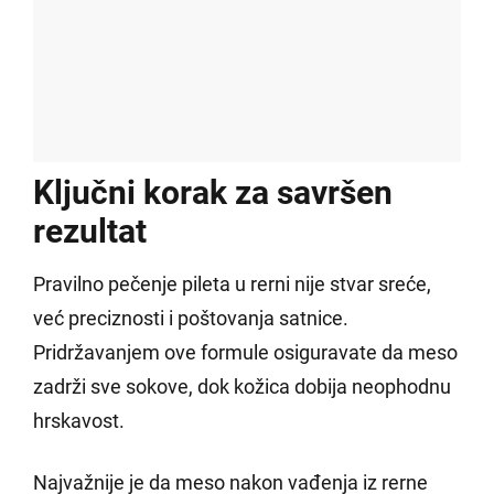
Ključni korak za savršen
rezultat
Pravilno pečenje pileta u rerni nije stvar sreće,
već preciznosti i poštovanja satnice.
Pridržavanjem ove formule osiguravate da meso
zadrži sve sokove, dok kožica dobija neophodnu
hrskavost.
Najvažnije je da meso nakon vađenja iz rerne