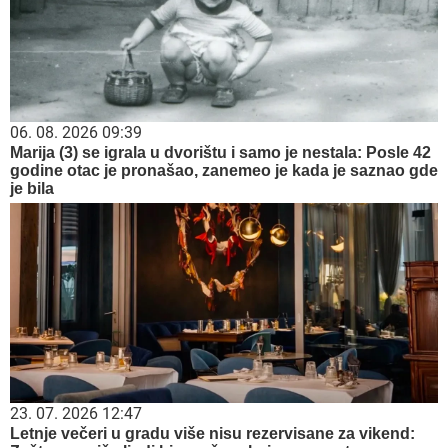
09. 07. 2026 09:20
Komfor po meri klijenata: nova linija paketa ALTA banke
20. 07. 2026 08:04
REGISTRUJ SE UZ PROMO KOD CASINO Preuzmi 1500
BESPLATNIH SPINOVA