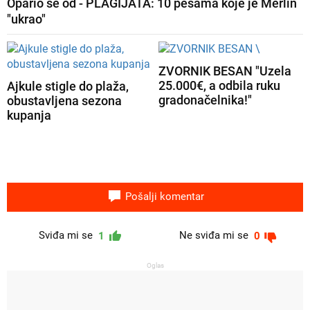
Tagovi
piletina
recepti
kuhinja
piletina iz rerne
kako da piletina bude hrskava
Vruće teme
Opario se od - PLAGIJATA: 10 pesama koje je Merlin
"ukrao"
ZVORNIK BESAN "Uzela
25.000€, a odbila ruku
Ajkule stigle do plaža,
gradonačelnika!"
obustavljena sezona
kupanja