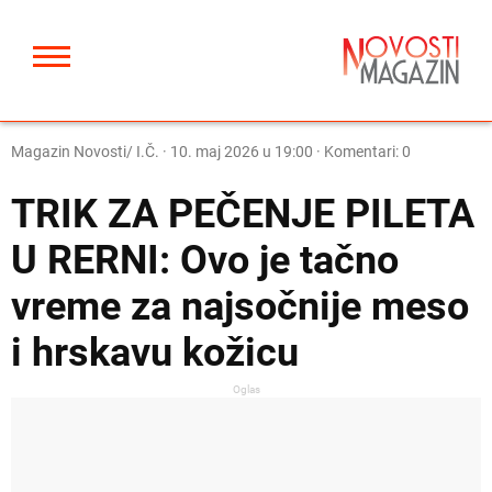
Magazin Novosti/ I.Č.
·
10. maj 2026 u 19:00
· Komentari: 0
TRIK ZA PEČENJE PILETA
U RERNI: Ovo je tačno
vreme za najsočnije meso
i hrskavu kožicu
Oglas