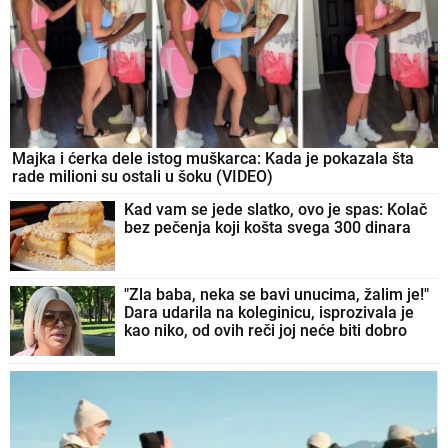
"NEMOJTE, MOLIM VAS, TEŠKO SAM GA
NAGOVORILA!"
Srpkinja hitno tražila
matičara u Grčkoj, pa hit odgovorom o
mužu i troje dece zapalila mreže