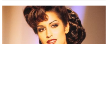
06. 08. 2026 06:38
Da li je genetika zaslužna za rađanje blizanaca? Istina o
naslednim faktorima i blizanačkoj trudnoći
03. 08. 2026 13:23
Hibrid broj 1 koji osvaja Evropu, sada po specijalnoj
akcijskoj ceni od 19.990€ do 31.8.