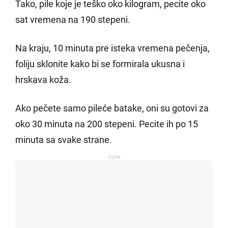
Tako, pile koje je teško oko kilogram, pecite oko
sat vremena na 190 stepeni.
Na kraju, 10 minuta pre isteka vremena pečenja,
foliju sklonite kako bi se formirala ukusna i
hrskava koža.
Ako pečete samo pileće batake, oni su gotovi za
oko 30 minuta na 200 stepeni. Pecite ih po 15
minuta sa svake strane.
Oglas