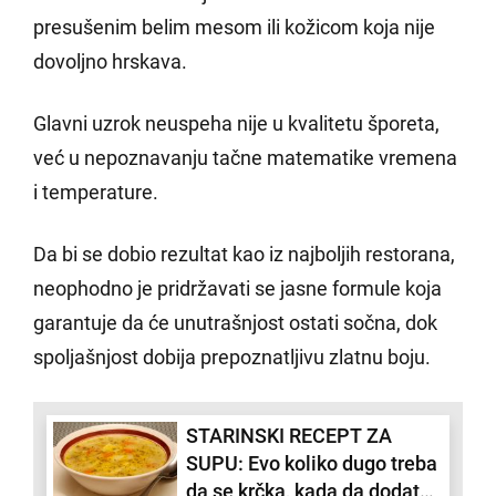
presušenim belim mesom ili kožicom koja nije
dovoljno hrskava.
Glavni uzrok neuspeha nije u kvalitetu šporeta,
već u nepoznavanju tačne matematike vremena
i temperature.
Da bi se dobio rezultat kao iz najboljih restorana,
neophodno je pridržavati se jasne formule koja
garantuje da će unutrašnjost ostati sočna, dok
spoljašnjost dobija prepoznatljivu zlatnu boju.
STARINSKI RECEPT ZA
SUPU: Evo koliko dugo treba
da se krčka, kada da dodate