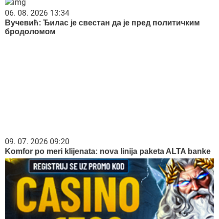
rade milioni su ostali u šoku (VIDEO)
Kad vam se jede slatko, ovo je spas: Kolač
bez pečenja koji košta svega 300 dinara
"Zla baba, neka se bavi unucima, žalim je!"
Dara udarila na koleginicu, isprozivala je
kao niko, od ovih reči joj neće biti dobro
Poginuo poznati maneken i rijaliti igrač (37): Sleteo s puta,
smrt konstatovana na licu mesta