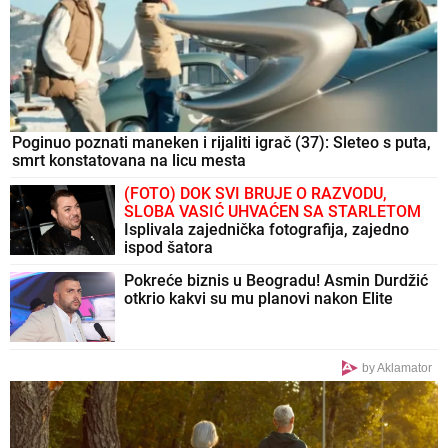
Lepa Brena iz sve snage ošamarila voditelja! On pao na
pod: "Jesam ti rekla da me to ne pitaš?!" (VIDEO)