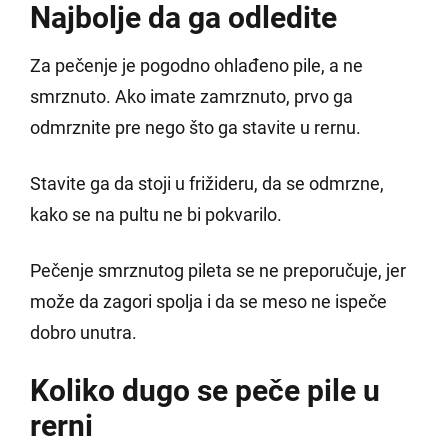
Najbolje da ga odledite
Za pečenje je pogodno ohlađeno pile, a ne
smrznuto. Ako imate zamrznuto, prvo ga
odmrznite pre nego što ga stavite u rernu.
Stavite ga da stoji u frižideru, da se odmrzne,
kako se na pultu ne bi pokvarilo.
Pečenje smrznutog pileta se ne preporučuje, jer
može da zagori spolja i da se meso ne ispeče
dobro unutra.
Koliko dugo se peče pile u
rerni