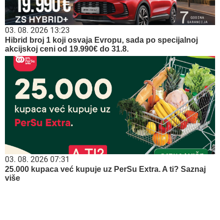
даљег раста
07. 08. 2026 09:14
Сазнања „Политике”: Црна Гора следећа у војном
савезу Загреба, Тиране и Приштине
07. 08. 2026 09:28
ЕУ позива чланице да више улажу у превенцију
шумских пожара
06. 08. 2026 09:39
Marija (3) se igrala u dvorištu i samo je nestala: Posle 42
godine otac je pronašao, zanemeo je kada je saznao gde