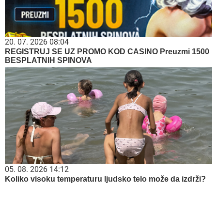
(FOTO) DOK SVI BRUJE O RAZVODU,
SLOBA VASIĆ UHVAĆEN SA STARLETOM
Isplivala zajednička fotografija, zajedno
ispod šatora
Pokreće biznis u Beogradu! Asmin Durdžić
otkrio kakvi su mu planovi nakon Elite
by Aklamator
06. 08. 2026 07:08
Evo u kojim banjama važi vaučer od 10.000 dinara -