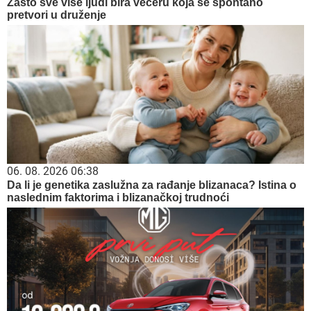
05. 08. 2026 14:12
Koliko visoku temperaturu ljudsko telo može da izdrži?
07. 08. 2026 09:28
Цена нафте поново скочила: Тржишта стрепе од