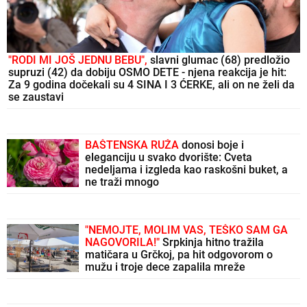
Preporuka za Vas
"RODI MI JOŠ JEDNU BEBU",
slavni glumac (68) predložio
supruzi (42) da dobiju OSMO DETE - njena reakcija je hit:
Za 9 godina dočekali su 4 SINA I 3 ĆERKE, ali on ne želi da
se zaustavi