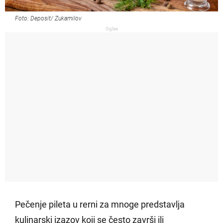
Foto: Deposit/ Zukamilov
Oglas
Pečenje pileta u rerni za mnoge predstavlja
kulinarski izazov koji se često završi ili