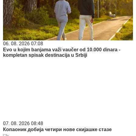
Isplivala fotka Bokija 13 pre svih
operacija: Ni rođena majka ga ne bi
prepoznala, ljudi u neverici (FOTO)
Majka i ćerka dele istog muškarca: Kada je pokazala šta