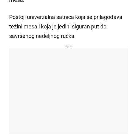
Postoji univerzalna satnica koja se prilagođava
težini mesa i koja je jedini siguran put do
savršenog nedeljnog ručka.
Oglas