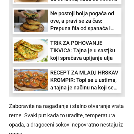
povrće i šta treba da radite
Ne postoji bolja pogača od
sa ljuskom od jajeta
ove, a pravi se za čas:
Prepuna fila od spanaća i
sira, ukusnija od svake pite
TRIK ZA POHOVANJE
(RECEPT)
TIKVICA: Tajna je u sastjku
koji sprečava upijanje ulja
RECEPT ZA MLAD,I HRSKAV
KROMPIR: Topi se u ustima,
a tajna je načinu na koji se
peče (VIDEO)
Zaboravite na nagađanje i stalno otvaranje vrata
rerne. Svaki put kada to uradite, temperatura
opada, a dragoceni sokovi nepovratno nestaju iz
mesa.