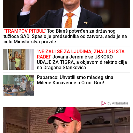
"TRAMPOV PITBUL"
Tod Blanš potvrđen za državnog
tužioca SAD: Spasio je predsednika od zatvora, sada je na
čelu Ministarstva pravde
"NE ŽALI SE ZA LJUDIMA, ZNALI SU ŠTA
RADE!"
Jovana Jeremić se USKORO
UDAJE ZA TIGRA, a objavom direktno cilja
na Dragana Stankovića
Paparaco: Uhvatili smo mlađeg sina
Milene Kačavende u Crnoj Gori!
by Aklamator