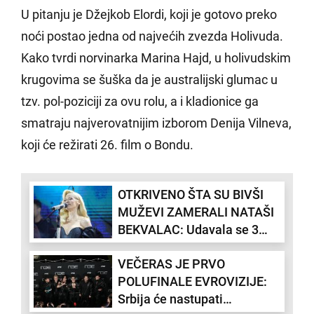
U pitanju je Džejkob Elordi, koji je gotovo preko
noći postao jedna od najvećih zvezda Holivuda.
Kako tvrdi norvinarka Marina Hajd, u holivudskim
krugovima se šuška da je australijski glumac u
tzv. pol-poziciji za ovu rolu, a i kladionice ga
smatraju najverovatnijim izborom Denija Vilneva,
koji će režirati 26. film o Bondu.
OTKRIVENO ŠTA SU BIVŠI
MUŽEVI ZAMERALI NATAŠI
BEKVALAC: Udavala se 3
puta, tek sada se sve
VEČERAS JE PRVO
saznalo (VIDEO)
POLUFINALE EVROVIZIJE:
Srbija će nastupati