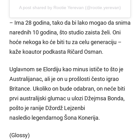
A post shared by Rootie Yerevan (@rootie.yerevan)
– Ima 28 godina, tako da bi lako mogao da snima
narednih 10 godina, što studio zaista želi. Oni
hoće nekoga ko će biti tu za celu generaciju –
kaže koautor podkasta Ričard Osman.
Uglavnom se Elordiju kao minus ističe to što je
Australijanac, ali je on u prošlosti često igrao
Britance. Ukoliko on bude odabran, on neće biti
prvi australijski glumac u ulozi Džejmsa Bonda,
pošto je ranije Džordž Lejzenbi
nasledio legendarnog Šona Konerija.
(Glossy)