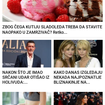
ZBOG ČEGA KUTIJU SLADOLEDA TREBA DA STAVITE
NAOPAKO U ZAMRZIVAČ? Retko...
NAKON ŠTO JE IMAO
KAKO DANAS IZGLEDAJU
SRČANI UDAR OTIŠAO IZ
NEKADA NAJPOZNATIJE
HOLIVUDA:...
BLIZNAKINJE NA...