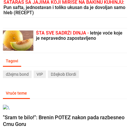
SATARAŠ SA JAJIMA KOJI MIRIŠE NA BAKINU KUHINJU:
Pun safta, jednostavan i toliko ukusan da je dovoljan samo
hleb (RECEPT)
ŠTA SVE SADRŽI DINJA -
letnje voće koje
je nepravedno zapostavljeno
Tagovi
džejms bond
VIP
Džejkob Elordi
Vruće teme
"Sram te bilo!": Brenin POTEZ nakon pada razbesneo
Crnu Goru