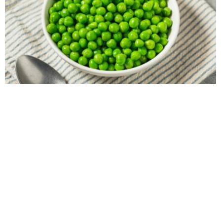
GRAŠAK NA MAĐARSKI NAČIN: Letnji obrok koji se
brzo sprema
GDE DRŽATI KLJUČEVE
ŠMINKERKA POZNATIH
OD STANA PREMA FENG
OTKRIVA TRIK SA
ŠUIJU? Smatra se...
RUMENILOM KOJI...