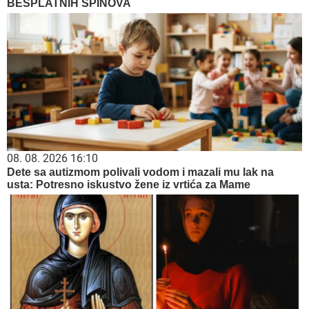
BESPLATNIH SPINOVA
08. 08. 2026 16:10
Dete sa autizmom polivali vodom i mazali mu lak na
usta: Potresno iskustvo žene iz vrtića za Mame