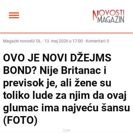
Magazin novosti/ DL
·
13. maj 2026 u 17:00
· Komentari: 0
OVO JE NOVI DŽEJMS
BOND? Nije Britanac i
previsok je, ali žene su
toliko lude za njim da ovaj
glumac ima najveću šansu
(FOTO)
Oglas