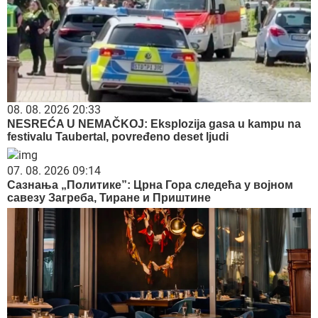
08. 08. 2026 20:33
NESREĆA U NEMAČKOJ: Eksplozija gasa u kampu na
festivalu Taubertal, povređeno deset ljudi
07. 08. 2026 09:14
Сазнања „Политике”: Црна Гора следећа у војном
савезу Загреба, Тиране и Приштине