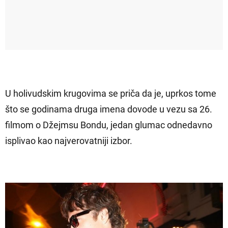
U holivudskim krugovima se priča da je, uprkos tome
što se godinama druga imena dovode u vezu sa 26.
filmom o Džejmsu Bondu, jedan glumac odnedavno
isplivao kao najverovatniji izbor.