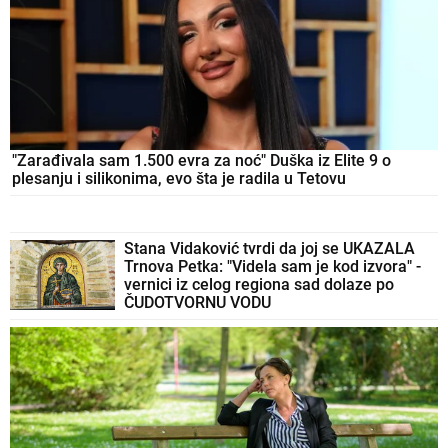
"Zarađivala sam 1.500 evra za noć" Duška iz Elite 9 o
plesanju i silikonima, evo šta je radila u Tetovu
Stana Vidaković tvrdi da joj se UKAZALA
Trnova Petka: "Videla sam je kod izvora" -
vernici iz celog regiona sad dolaze po
ČUDOTVORNU VODU