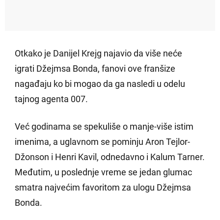
Otkako je Danijel Krejg najavio da više neće
igrati Džejmsa Bonda, fanovi ove franšize
nagađaju ko bi mogao da ga nasledi u odelu
tajnog agenta 007.
Već godinama se spekuliše o manje-više istim
imenima, a uglavnom se pominju Aron Tejlor-
Džonson i Henri Kavil, odnedavno i Kalum Tarner.
Međutim, u poslednje vreme se jedan glumac
smatra najvećim favoritom za ulogu Džejmsa
Bonda.