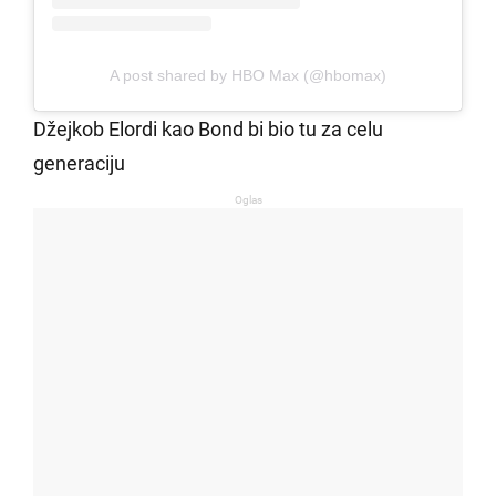
A post shared by HBO Max (@hbomax)
Džejkob Elordi kao Bond bi bio tu za celu
generaciju
Oglas