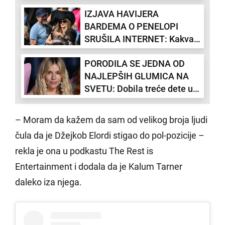
poslednja - "Ovo je jedan vid
IZJAVA HAVIJERA
pritiska"
BARDEMA O PENELOPI
SRUŠILA INTERNET: Kakva
je to ljubav, kakav je to
PORODILA SE JEDNA OD
frajer!
NAJLEPŠIH GLUMICA NA
SVETU: Dobila treće dete u
45. godini!
– Moram da kažem da sam od velikog broja ljudi
čula da je Džejkob Elordi stigao do pol-pozicije –
rekla je ona u podkastu The Rest is
Entertainment i dodala da je Kalum Tarner
daleko iza njega.