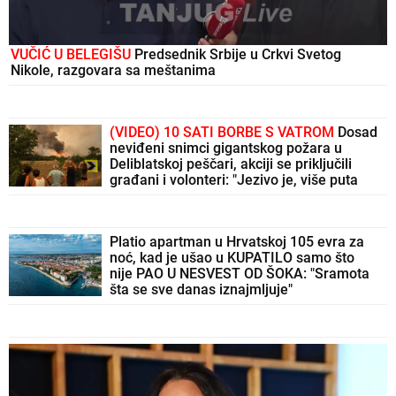
VUČIĆ U BELEGIŠU
Predsednik Srbije u Crkvi Svetog
Nikole, razgovara sa meštanima
(VIDEO) 10 SATI BORBE S VATROM
Dosad
neviđeni snimci gigantskog požara u
Deliblatskoj peščari, akciji se priključili
građani i volonteri: "Jezivo je, više puta
smo morali da bežimo!"
Platio apartman u Hrvatskoj 105 evra za
noć, kad je ušao u KUPATILO samo što
nije PAO U NESVEST OD ŠOKA: "Sramota
šta se sve danas iznajmljuje"