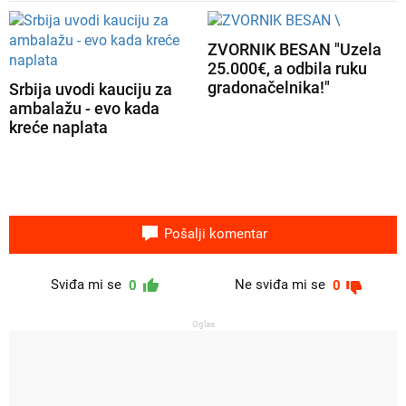
ZVORNIK BESAN "Uzela
25.000€, a odbila ruku
gradonačelnika!"
Srbija uvodi kauciju za
ambalažu - evo kada
kreće naplata
Pošalji komentar
Sviđa mi se
Ne sviđa mi se
0
0
Oglas