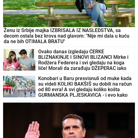
Ženu iz Srbije majka IZBRISALA IZ NASLEDSTVA, sa
decom ostala bez krova nad glavom: "Nije mi dala u kuću
da ne bih OTIMALA BRATU"
Ovako danas izgledaju ĆERKE
BLIZNAKINJE I SINOVI BLIZANCI Mirke i
Rodžera Federera i svi gledaju na koga
liče! Morali da zarađuju DŽEPERAC iako
im je otac milijarder: "Neka znaju da novac
Konobari u Baru presvisnuli od muke kada
ne pada sa neba"
su videli KOLIKI BAKŠIŠ su dobili na račun
od 80 evra! A svi gledaju koliko košta
GURMANSKA PLJESKAVICA - i evo kako
komentarišu NAPOJNICU