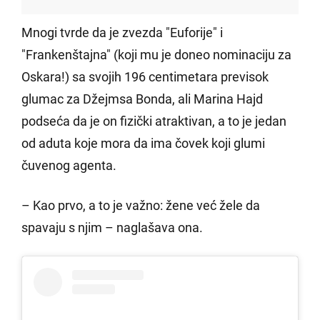
Mnogi tvrde da je zvezda "Euforije" i
"Frankenštajna" (koji mu je doneo nominaciju za
Oskara!) sa svojih 196 centimetara previsok
glumac za Džejmsa Bonda, ali Marina Hajd
podseća da je on fizički atraktivan, a to je jedan
od aduta koje mora da ima čovek koji glumi
čuvenog agenta.
– Kao prvo, a to je važno: žene već žele da
spavaju s njim – naglašava ona.