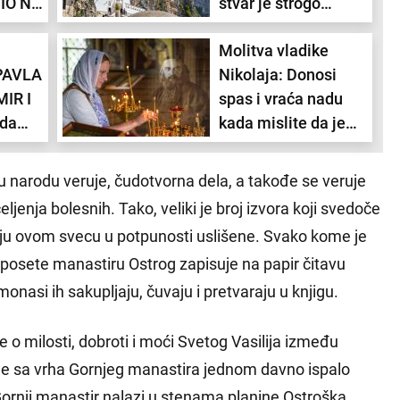
IO NA
stvar je strogo
zabranjena, a evo
Sunce u kući posla i
Molitva vladike
z
šta treba da
zdravlja i Hirona u kući
komunikacija donosi
PAVLA
Nikolaja: Donosi
ha
ponesete
sukobe sa...
IR I
spas i vraća nadu
ogi ne
ada
kada mislite da je
,
sve izgubljeno
reči
 narodu veruje, čudotvorna dela, a takođe se veruje
ljenja bolesnih. Tako, veliki je broj izvora koji svedoče
uju ovom svecu u potpunosti uslišene. Svako kome je
posete manastiru Ostrog zapisuje na papir čitavu
onasi ih sakupljaju, čuvaju i pretvaraju u knjigu.
 o milosti, dobroti i moći Svetog Vasilija između
 je sa vrha Gornjeg manastira jednom davno ispalo
ornji manastir nalazi u stenama planine Ostroška