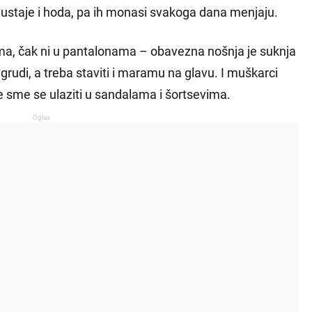
 ustaje i hoda, pa ih monasi svakoga dana menjaju.
ma, čak ni u pantalonama – obavezna nošnja je suknja
grudi, a treba staviti i maramu na glavu. I muškarci
e sme se ulaziti u sandalama i šortsevima.
Oglas