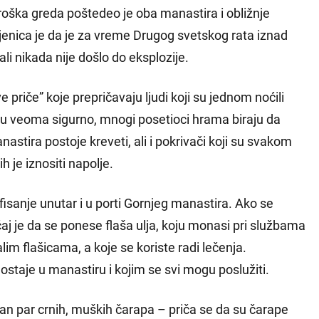
troška greda poštedeo je oba manastira i obližnje
jenica je da je za vreme Drugog svetskog rata iznad
i nikada nije došlo do eksplozije.
 priče” koje prepričavaju ljudi koji su jednom noćili
u veoma sigurno, mnogi posetioci hrama biraju da
stira postoje kreveti, ali i pokrivači koji su svakom
 je iznositi napolje.
fisanje unutar i u porti Gornjeg manastira. Ako se
aj je da se ponese flaša ulja, koju monasi pri službama
im flašicama, a koje se koriste radi lečenja.
 ostaje u manastiru i kojim se svi mogu poslužiti.
an par crnih, muških čarapa – priča se da su čarape