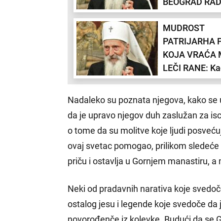
BEOGRAD RAD
GRAĐEVINI:
MUDROST
Zanimljivosti i
PATRIJARHA 
života patrijar
KOJA VRAĆA M
Pavla koje mn
LEČI RANE: K
znaju
vam je najteže
setite se ovih 
Nadaleko su poznata njegova, kako se u
da je upravo njegov duh zaslužan za isce
o tome da su molitve koje ljudi posveć
ovaj svetac pomogao, prilikom sledeće 
priču i ostavlja u Gornjem manastiru, a m
Neki od pradavnih narativa koje svedoče
ostalog jesu i legende koje svedoče da
novorođenče iz kolevke. Budući da se G