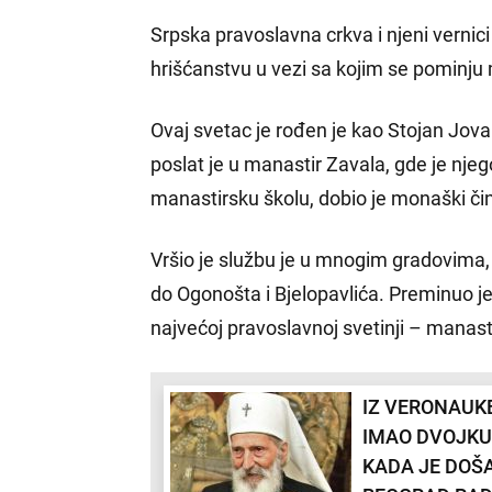
Srpska pravoslavna crkva i njeni vernic
hrišćanstvu u vezi sa kojim se pominju 
Ovaj svetac je rođen je kao Stojan Jova
poslat je u manastir Zavala, gde je nje
manastirsku školu, dobio je monaški či
Vršio je službu je u mnogim gradovima,
do Ogonošta i Bjelopavlića. Preminuo je
najvećoj pravoslavnoj svetinji – manast
IZ VERONAUK
IMAO DVOJKU
KADA JE DOŠ