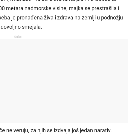
00 metara nadmorske visine, majka se prestrašila i
beba je pronađena živa i zdrava na zemlji u podnožju
adovoljno smejala.
Oglas
če ne veruju, za njih se izdvaja još jedan narativ.