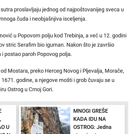
i sutra proslavljaju jednog od najpoštovanijeg sveca u
mnoga čuda i neobjašnjiva isceljenja.
nović u Popovom polju kod Trebinja, a već u 12. godini
gov stric Serafim bio iguman. Nakon što je završio
n i postao paroh Popovog polja.
 od Mostara, preko Herceg Novog i Pljevalja, Morače,
 1671. godine, a njegove mošti i grob čuvaju se u
iru Ostrog u Crnoj Gori.
E
MNOGI GREŠE
,
KADA IDU NA
AO U
OSTROG: Jedna