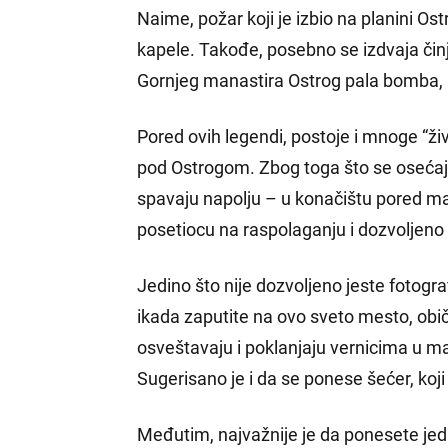
Naime, požar koji je izbio na planini Os
kapele. Takođe, posebno se izdvaja čin
Gornjeg manastira Ostrog pala bomba, al
Pored ovih legendi, postoje i mnoge “žive
pod Ostrogom. Zbog toga što se osećaj
spavaju napolju – u konačištu pored mana
posetiocu na raspolaganju i dozvoljeno ih
Jedino što nije dozvoljeno jeste fotogra
ikada zaputite na ovo sveto mesto, obič
osveštavaju i poklanjaju vernicima u mal
Sugerisano je i da se ponese šećer, koji
Međutim, najvažnije je da ponesete jed