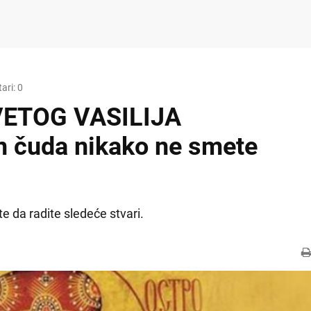
ari: 0
ETOG VASILIJA
 čuda nikako ne smete
te da radite sledeće stvari.