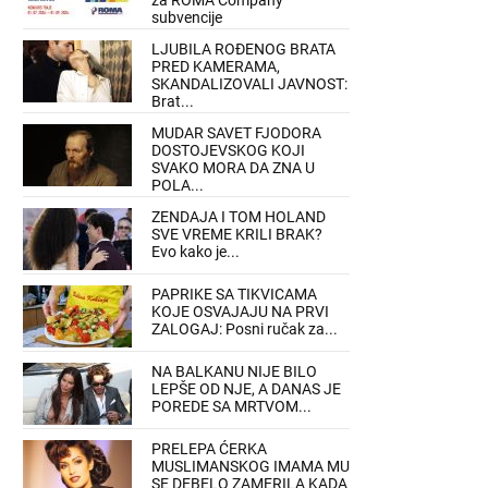
za ROMA Company
subvencije
LJUBILA ROĐENOG BRATA
PRED KAMERAMA,
SKANDALIZOVALI JAVNOST:
Brat...
MUDAR SAVET FJODORA
DOSTOJEVSKOG KOJI
SVAKO MORA DA ZNA U
POLA...
ZENDAJA I TOM HOLAND
SVE VREME KRILI BRAK?
Evo kako je...
PAPRIKE SA TIKVICAMA
KOJE OSVAJAJU NA PRVI
ZALOGAJ: Posni ručak za...
NA BALKANU NIJE BILO
LEPŠE OD NJE, A DANAS JE
POREDE SA MRTVOM...
PRELEPA ĆERKA
MUSLIMANSKOG IMAMA MU
SE DEBELO ZAMERILA KADA