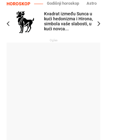
Godišnji horoskop
Astro
HOROSKOP
Kvadrat između Sunca u
kući hedonizma i Hirona,
simbola vaše slabosti, u
kući novca...
Oglas