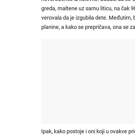
greda, maltene uz samu liticu, na čak 9
verovala da je izgubila dete. Međutim, 
planine, a kako se prepričava, ona se z
Ipak, kako postoje i oni koji u ovakve pri