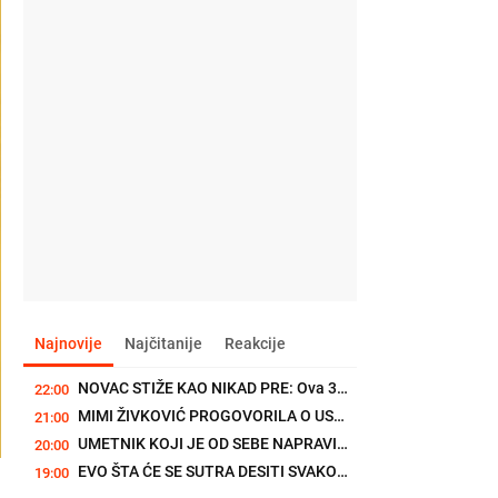
Najnovije
Najčitanije
Reakcije
NOVAC STIŽE KAO NIKAD PRE: Ova 3 znaka od 15. avgusta konačno pune...
22:00
MIMI ŽIVKOVIĆ PROGOVORILA O USPEHU GRUPE "MODELS": "Mene su voleli...
21:00
UMETNIK KOJI JE OD SEBE NAPRAVIO BREND: Razumeo je moć mode pre...
20:00
EVO ŠTA ĆE SE SUTRA DESITI SVAKOM HOROSKOPSKOM ZNAKU: 8. avgust se...
19:00