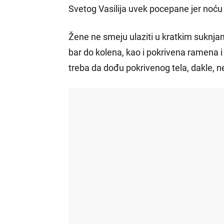
Svetog Vasilija uvek pocepane jer noću
Žene ne smeju ulaziti u kratkim suknja
bar do kolena, kao i pokrivena ramena i 
treba da dođu pokrivenog tela, dakle, n