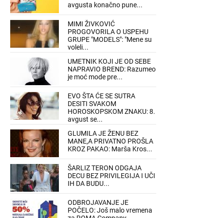
avgusta konačno pune...
MIMI ŽIVKOVIĆ
PROGOVORILA O USPEHU
GRUPE "MODELS": "Mene su
voleli...
UMETNIK KOJI JE OD SEBE
NAPRAVIO BREND: Razumeo
je moć mode pre...
EVO ŠTA ĆE SE SUTRA
DESITI SVAKOM
HOROSKOPSKOM ZNAKU: 8.
avgust se...
GLUMILA JE ŽENU BEZ
MANE,A PRIVATNO PROŠLA
KROZ PAKAO: Marša Kros...
ŠARLIZ TERON ODGAJA
DECU BEZ PRIVILEGIJA I UČI
IH DA BUDU...
ODBROJAVANJE JE
POČELO: Još malo vremena