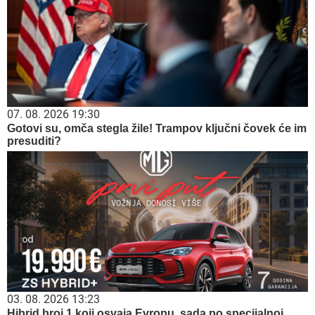
07. 08. 2026 19:30
Gotovi su, omča stegla žile! Trampov ključni čovek će im
presuditi?
03. 08. 2026 13:23
Hibrid broj 1 koji osvaja Evropu, sada po specijalnoj