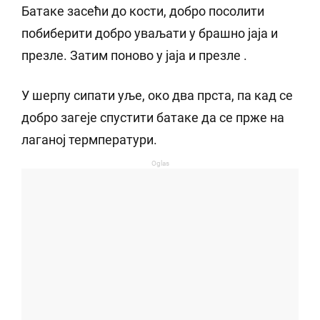
Батаке засећи до кости, добро посолити
побиберити добро уваљати у брашно јаја и
презле. Затим поново у јаја и презле .
У шерпу сипати уље, око два прста, па кад се
добро загеје спустити батаке да се прже на
лаганој термператури.
Oglas