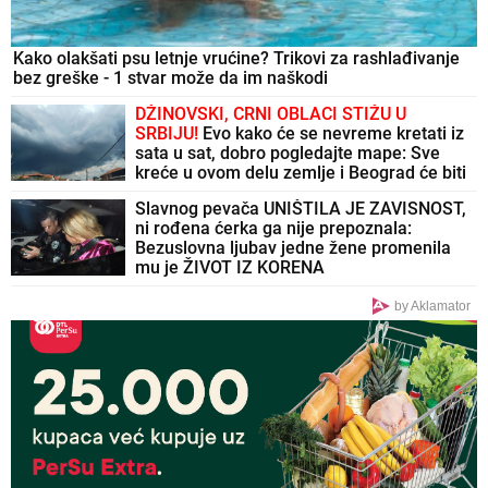
Kako olakšati psu letnje vrućine? Trikovi za rashlađivanje
bez greške - 1 stvar može da im naškodi
DŽINOVSKI, CRNI OBLACI STIŽU U
SRBIJU!
Evo kako će se nevreme kretati iz
sata u sat, dobro pogledajte mape: Sve
kreće u ovom delu zemlje i Beograd će biti
NA UDARU
Slavnog pevača UNIŠTILA JE ZAVISNOST,
ni rođena ćerka ga nije prepoznala:
Bezuslovna ljubav jedne žene promenila
mu je ŽIVOT IZ KORENA
by Aklamator