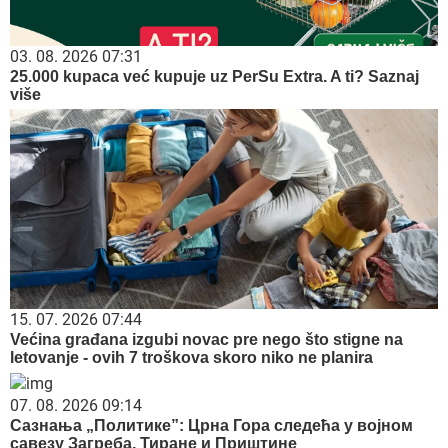
03. 08. 2026 07:31
25.000 kupaca već kupuje uz PerSu Extra. A ti? Saznaj
više
15. 07. 2026 07:44
Većina građana izgubi novac pre nego što stigne na
letovanje - ovih 7 troškova skoro niko ne planira
07. 08. 2026 09:14
Сазнања „Политике”: Црна Гора следећа у војном
савезу Загреба, Тиране и Приштине