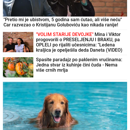
"Pretio mi je ubistvom, 5 godina sam ćutao, ali više neću"
Car razvezao o Kristijanu Goluboviću kao nikada ranije!
"VOLIM STARIJE DEVOJKE"
Mina i Viktor
progovorili o PRESELJENJU I BRAKU, pa
OPLELI po rijaliti učesnicima: "Ledena
kraljica je opelješila deda Daneta (VIDEO)
Spasite paradajz po paklenim vrućinama:
Jedna stvar iz kuhinje čini čuda - Nema
više crnih mrlja