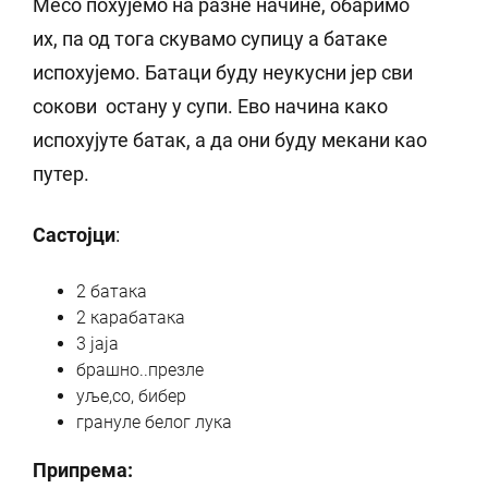
Месо похујемо на разне начине, обаримо
их, па од тога скувамо супицу а батаке
испохујемо. Батаци буду неукусни јер сви
сокови остану у супи. Ево начина како
испохујуте батак, а да они буду мекани као
путер.
Састојци
:
2 батака
2 карабатака
3 јаја
брашно..презле
уље,со, бибер
грануле белог лука
Припрема: