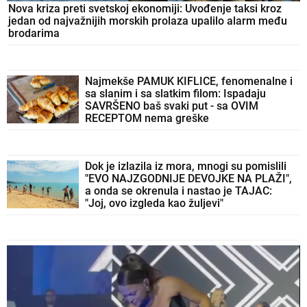
Nova kriza preti svetskoj ekonomiji: Uvođenje taksi kroz
jedan od najvažnijih morskih prolaza upalilo alarm među
brodarima
Najmekše PAMUK KIFLICE, fenomenalne i
sa slanim i sa slatkim filom: Ispadaju
SAVRŠENO baš svaki put - sa OVIM
RECEPTOM nema greške
Dok je izlazila iz mora, mnogi su pomislili
"EVO NAJZGODNIJE DEVOJKE NA PLAŽI",
a onda se okrenula i nastao je TAJAC:
"Joj, ovo izgleda kao žuljevi"