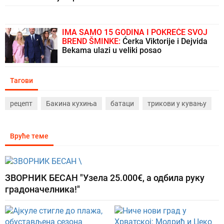
IMA SAMO 15 GODINA I POKREĆE SVOJ
BREND ŠMINKE:
Ćerka Viktorije i Dejvida
Bekama ulazi u veliki posao
Тагови
рецепт
Бакина кухиња
батаци
трикови у кувању
Вруће теме
ЗВОРНИК БЕСАН "Узела 25.000€, а одбила руку
градоначелника!"