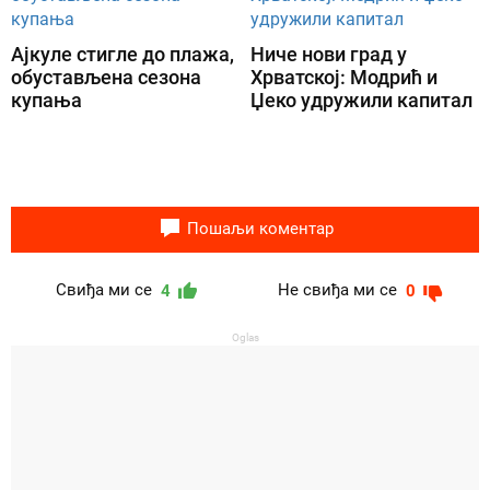
Ајкуле стигле до плажа,
Ниче нови град у
обустављена сезона
Хрватској: Модрић и
купања
Џеко удружили капитал
Пошаљи коментар
Свиђа ми се
Не свиђа ми се
4
0
Oglas