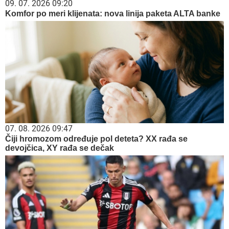
09. 07. 2026 09:20
Komfor po meri klijenata: nova linija paketa ALTA banke
07. 08. 2026 09:47
Čiji hromozom određuje pol deteta? XX rađa se
devojčica, XY rađa se dečak