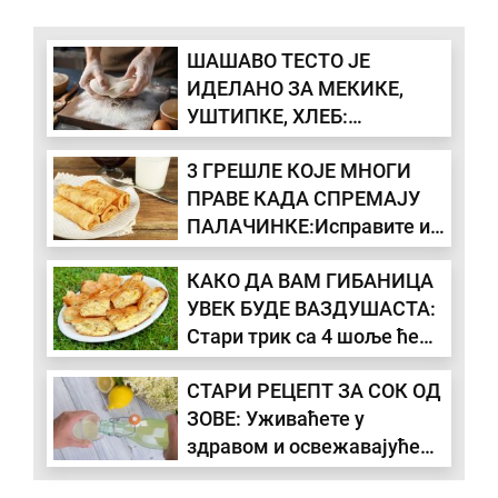
ШАШАВО ТЕСТО ЈЕ
ИДЕЛАНО ЗА МЕКИКЕ,
УШТИПКЕ, ХЛЕБ:
Старински рецепт
3 ГРЕШЛЕ КОЈЕ МНОГИ
неодољиве посластице,
ПРАВЕ КАДА СПРЕМАЈУ
може да стоји и до 7 дана
ПАЛАЧИНКЕ:Исправите их
и биће савршене
КАКО ДА ВАМ ГИБАНИЦА
УВЕК БУДЕ ВАЗДУШАСТА:
Стари трик са 4 шоље ће
јој дати невероватан укус
СТАРИ РЕЦЕПТ ЗА СОК ОД
ЗОВЕ: Уживаћете у
здравом и освежавајућем
напитку