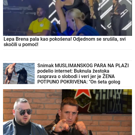
Lepa Brena pala kao pokošena! Odjednom se srušila, svi
skočili u pomoć!
Snimak MUSLIMANSKOG PARA NA PLAŽI
podelio internet: Buknula žestoka
rasprava o slobodi i veri jer je ŽENA
POTPUNO POKRIVENA: "On šeta golog
stomaka, dok ona ne može da diše"