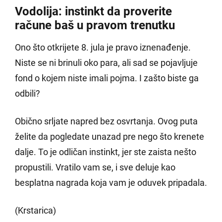
Vodolija: instinkt da proverite
račune baš u pravom trenutku
Ono što otkrijete 8. jula je pravo iznenađenje.
Niste se ni brinuli oko para, ali sad se pojavljuje
fond o kojem niste imali pojma. I zašto biste ga
odbili?
Obično srljate napred bez osvrtanja. Ovog puta
želite da pogledate unazad pre nego što krenete
dalje. To je odličan instinkt, jer ste zaista nešto
propustili. Vratilo vam se, i sve deluje kao
besplatna nagrada koja vam je oduvek pripadala.
(Krstarica)