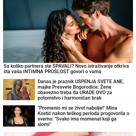
Sa koliko partnera ste SPAVALI? Novo istraživanje otkriva
šta vaša INTIMNA PROŠLOST govori o vama
Danas je praznik USPENJA SVETE ANE,
majke Presvete Bogorodice: Žene
obavezno treba da URADE OVO za
potomstvo i harmoničan brak
"Promenio mi se život nabolje!" Mina
Kostić nakon teškog perioda progovorila o
svemu: "Svako ima momenat koji ga
slomi"