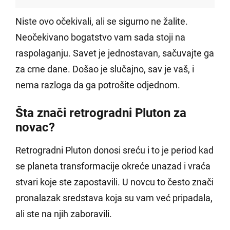
Niste ovo očekivali, ali se sigurno ne žalite.
Neočekivano bogatstvo vam sada stoji na
raspolaganju. Savet je jednostavan, sačuvajte ga
za crne dane. Došao je slučajno, sav je vaš, i
nema razloga da ga potrošite odjednom.
Šta znači retrogradni Pluton za
novac?
Retrogradni Pluton donosi sreću i to je period kad
se planeta transformacije okreće unazad i vraća
stvari koje ste zapostavili. U novcu to često znači
pronalazak sredstava koja su vam već pripadala,
ali ste na njih zaboravili.