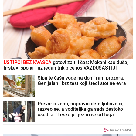
UŠTIPCI BEZ KVASCA
gotovi za tili čas: Mekani kao duša,
hrskavi spolja - uz jedan trik biće još VAZDUŠASTIJI
Sipajte čašu vode na donji ram prozora:
Genijalan i brz test koji štedi stotine evra
Prevario ženu, napravio dete ljubavnici,
razveo se, a voditeljka ga sada žestoko
osudila: "Teško je, ježim se od toga"
by Aklamator