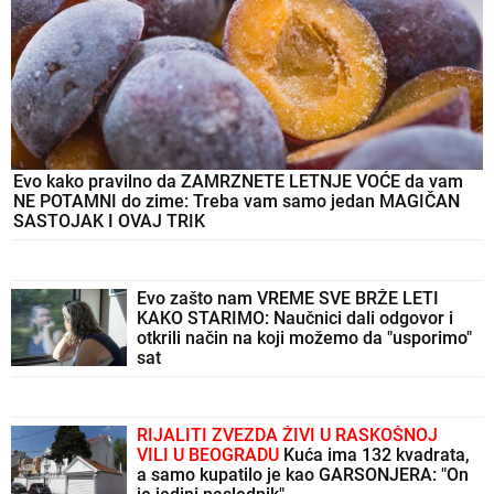
Evo kako pravilno da ZAMRZNETE LETNJE VOĆE da vam
NE POTAMNI do zime: Treba vam samo jedan MAGIČAN
SASTOJAK I OVAJ TRIK
Evo zašto nam VREME SVE BRŽE LETI
KAKO STARIMO: Naučnici dali odgovor i
otkrili način na koji možemo da "usporimo"
sat
RIJALITI ZVEZDA ŽIVI U RASKOŠNOJ
VILI U BEOGRADU
Kuća ima 132 kvadrata,
a samo kupatilo je kao GARSONJERA: "On