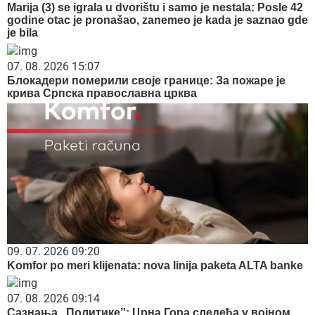
Marija (3) se igrala u dvorištu i samo je nestala: Posle 42
godine otac je pronašao, zanemeo je kada je saznao gde
je bila
07. 08. 2026 15:07
Блокадери померили своје границе: За пожаре је
крива Српска православна црква
09. 07. 2026 09:20
Komfor po meri klijenata: nova linija paketa ALTA banke
07. 08. 2026 09:14
Сазнања „Политике”: Црна Гора следећа у војном