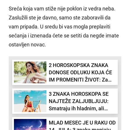
Sreća koja vam stiže nije poklon iz vedra neba.
Zaslužili ste je davno, samo ste zaboravili da
vam pripada. U sredu bi vas mogla preplaviti
sećanja i iznenada ćete se setiti da negde imate
ostavljen novac.
2 HOROSKOPSKA ZNAKA
DONOSE ODLUKU KOJA ĆE
IM PROMENITI ŽIVOT: Za
neke će biti kobno, a za neke
3 ZNAKA HOROSKOPA SE
neverovatno olakšanje
NAJTEŽE ZALJUBLJUJU:
Smatraju ih hladnim, ali
kada jednom osvoje vaše
MLAD MESEC JE U RAKU OD
srce ne idu nigde
14. JULA: 3 znaka menjaju