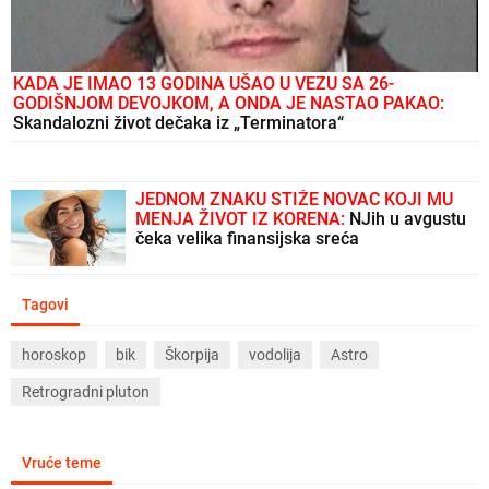
KADA JE IMAO 13 GODINA UŠAO U VEZU SA 26-
GODIŠNJOM DEVOJKOM, A ONDA JE NASTAO PAKAO:
Skandalozni život dečaka iz „Terminatora“
JEDNOM ZNAKU STIŽE NOVAC KOJI MU
MENJA ŽIVOT IZ KORENA:
NJih u avgustu
čeka velika finansijska sreća
Tagovi
horoskop
bik
Škorpija
vodolija
Astro
Retrogradni pluton
Vruće teme