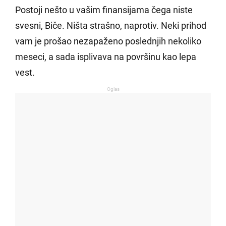
Postoji nešto u vašim finansijama čega niste
svesni, Biče. Ništa strašno, naprotiv. Neki prihod
vam je prošao nezapaženo poslednjih nekoliko
meseci, a sada isplivava na površinu kao lepa
vest.
Oglas