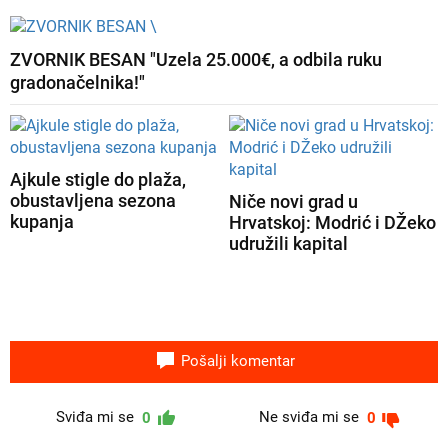
ZVORNIK BESAN "Uzela 25.000€, a odbila ruku
gradonačelnika!"
Ajkule stigle do plaža,
obustavljena sezona
Niče novi grad u
kupanja
Hrvatskoj: Modrić i DŽeko
udružili kapital
Pošalji komentar
Sviđa mi se
Ne sviđa mi se
0
0