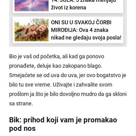
život iz korena
ONI SU U SVAKOJ ČORBI
MIROĐIJA: Ova 4 znaka
nikad ne gledaju svoja posla!
Bio je vaš od početka, ali kad ga ponovo
pronađete, deluje kao zakopano blago.
Smejaćete se od uva do uva, jer ovo bogatstvo je
bilo tu sve vreme. Uživajte i zahvalite svom
prošlom ja što je bilo dovoljno mudro da ga skloni
sa strane.
Bik: prihod koji vam je promakao
pod nos