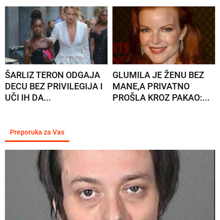
ŠARLIZ TERON ODGAJA
GLUMILA JE ŽENU BEZ
DECU BEZ PRIVILEGIJA I
MANE,A PRIVATNO
UČI IH DA...
PROŠLA KROZ PAKAO:...
Preporuka za Vas