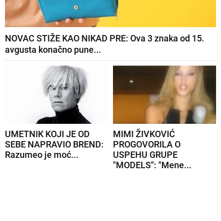
NOVAC STIŽE KAO NIKAD PRE: Ova 3 znaka od 15.
avgusta konačno pune...
UMETNIK KOJI JE OD
MIMI ŽIVKOVIĆ
SEBE NAPRAVIO BREND:
PROGOVORILA O
Razumeo je moć...
USPEHU GRUPE
"MODELS": "Mene...