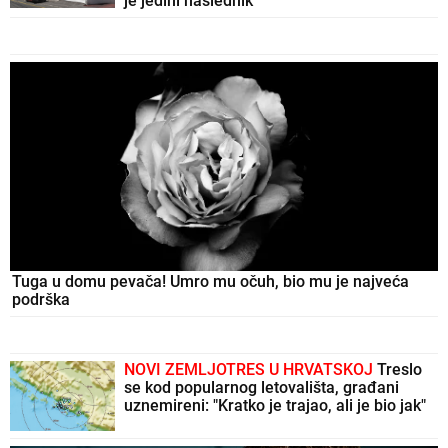
je jedini naslednik"
Tuga u domu pevača! Umro mu očuh, bio mu je najveća
podrška
NOVI ZEMLJOTRES U HRVATSKOJ
Treslo
se kod popularnog letovališta, građani
uznemireni: "Kratko je trajao, ali je bio jak"