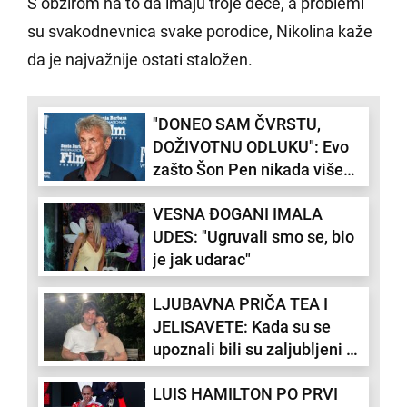
S obzirom na to da imaju troje dece, a problemi
su svakodnevnica svake porodice, Nikolina kaže
da je najvažnije ostati staložen.
"DONEO SAM ČVRSTU,
DOŽIVOTNU ODLUKU": Evo
zašto Šon Pen nikada više
neće prisustvovati dodeli
VESNA ĐOGANI IMALA
Oskara
UDES: "Ugruvali smo se, bio
je jak udarac"
LJUBAVNA PRIČA TEA I
JELISAVETE: Kada su se
upoznali bili su zaljubljeni u
druge ljude, ali se ubrzo sve
LUIS HAMILTON PO PRVI
promenilo