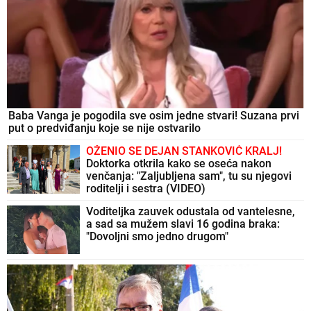
Baba Vanga je pogodila sve osim jedne stvari! Suzana prvi
put o predviđanju koje se nije ostvarilo
OŽENIO SE DEJAN STANKOVIĆ KRALJ!
Doktorka otkrila kako se oseća nakon
venčanja: "Zaljubljena sam", tu su njegovi
roditelji i sestra (VIDEO)
Voditeljka zauvek odustala od vantelesne,
a sad sa mužem slavi 16 godina braka:
"Dovoljni smo jedno drugom"