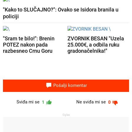
"Kako to SLUČAJNO?": Ovako se Isidora branila u
policiji
"Sram te bilo!": Brenin
ZVORNIK BESAN "Uzela
POTEZ nakon pada
25.000€, a odbila ruku
razbesneo Crnu Goru
gradonačelnika!"
Pošalji komentar
Sviđa mi se
Ne sviđa mi se
1
0
Oglas