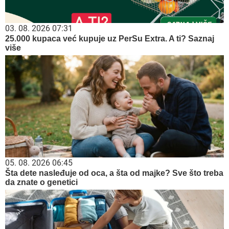
03. 08. 2026 07:31
25.000 kupaca već kupuje uz PerSu Extra. A ti? Saznaj
više
05. 08. 2026 06:45
Šta dete nasleđuje od oca, a šta od majke? Sve što treba
da znate o genetici