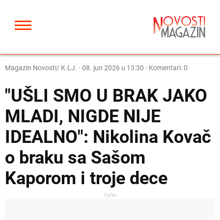
Magazin Novosti/ K.LJ.
·
08. jun 2026 u 13:30
· Komentari: 0
"UŠLI SMO U BRAK JAKO
MLADI, NIGDE NIJE
IDEALNO": Nikolina Kovač
o braku sa Sašom
Kaporom i troje dece
Oglas