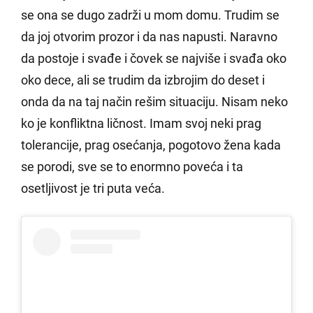
se ona se dugo zadrži u mom domu. Trudim se
da joj otvorim prozor i da nas napusti. Naravno
da postoje i svađe i čovek se najviše i svađa oko
oko dece, ali se trudim da izbrojim do deset i
onda da na taj način rešim situaciju. Nisam neko
ko je konfliktna ličnost. Imam svoj neki prag
tolerancije, prag osećanja, pogotovo žena kada
se porodi, sve se to enormno poveća i ta
osetljivost je tri puta veća.