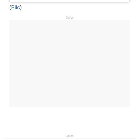
(
Blic
)
Oglas
Oglas