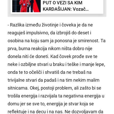
PUT O VEZI SA KIM
KARDAŠIJAN: Vozač
Formule 1 zaljubljen do ušiju
- Razlika između životinje i čoveka je da ne
reaguješ impulsivno, da izbrojiš do deset i
osobina na koju sam ja ponosna je smirenost. Ta
prva, burna reakcija nikom ništa dobro nije
donela niti će doneti. Kad čovek prođe sve te
neke i ozbiljne stvari u braku i teške i manje lepe,
onda te to očeliči i shvatiš da ne trebaš na
trivijalne stvari da padaš i na tim nekim malim
sitnicama. Okej, postoji problem, ali zašto bi se
trošila energija i razvijala ta negativna energija u
domu jer se sve to, energija je stvar koja se
reflektuje i na decu i na nas. Ne dozvoljavam da