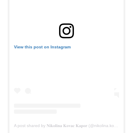
View this post on Instagram
A post shared by 𝐍𝐢𝐤𝐨𝐥𝐢𝐧𝐚 𝐊𝐨𝐯𝐚𝐜 𝐊𝐚𝐩𝐨𝐫 (@nikolina.kovac)