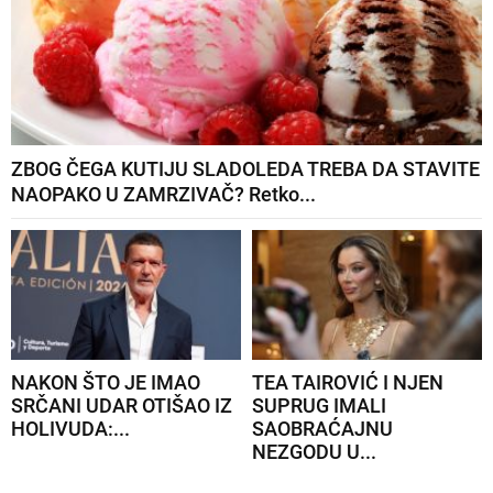
ZBOG ČEGA KUTIJU SLADOLEDA TREBA DA STAVITE
NAOPAKO U ZAMRZIVAČ? Retko...
NAKON ŠTO JE IMAO
TEA TAIROVIĆ I NJEN
SRČANI UDAR OTIŠAO IZ
SUPRUG IMALI
HOLIVUDA:...
SAOBRAĆAJNU
NEZGODU U...