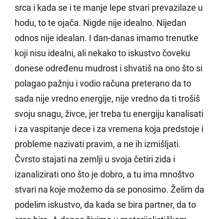
srca i kada se i te manje lepe stvari prevazilaze u
hodu, to te ojača. Nigde nije idealno. Nijedan
odnos nije idealan. I dan-danas imamo trenutke
koji nisu idealni, ali nekako to iskustvo čoveku
donese određenu mudrost i shvatiš na ono što si
polagao pažnju i vodio računa preterano da to
sada nije vredno energije, nije vredno da ti trošiš
svoju snagu, živce, jer treba tu energiju kanalisati
i za vaspitanje dece i za vremena koja predstoje i
probleme nazivati pravim, a ne ih izmišljati.
Čvrsto stajati na zemlji u svoja četiri zida i
izanalizirati ono što je dobro, a tu ima mnoštvo
stvari na koje možemo da se ponosimo. Želim da
podelim iskustvo, da kada se bira partner, da to