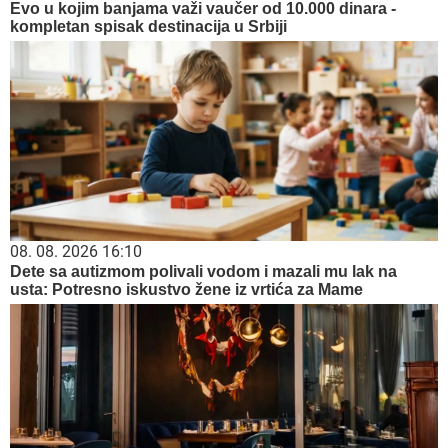
Evo u kojim banjama važi vaučer od 10.000 dinara -
kompletan spisak destinacija u Srbiji
08. 08. 2026 16:10
Dete sa autizmom polivali vodom i mazali mu lak na
usta: Potresno iskustvo žene iz vrtića za Mame