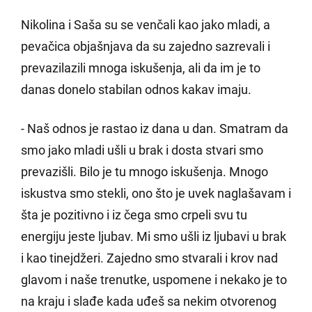
Nikolina i Saša su se venčali kao jako mladi, a
pevačica objašnjava da su zajedno sazrevali i
prevazilazili mnoga iskušenja, ali da im je to
danas donelo stabilan odnos kakav imaju.
- Naš odnos je rastao iz dana u dan. Smatram da
smo jako mladi ušli u brak i dosta stvari smo
prevazišli. Bilo je tu mnogo iskušenja. Mnogo
iskustva smo stekli, ono što je uvek naglašavam i
šta je pozitivno i iz čega smo crpeli svu tu
energiju jeste ljubav. Mi smo ušli iz ljubavi u brak
i kao tinejdžeri. Zajedno smo stvarali i krov nad
glavom i naše trenutke, uspomene i nekako je to
na kraju i slađe kada uđeš sa nekim otvorenog