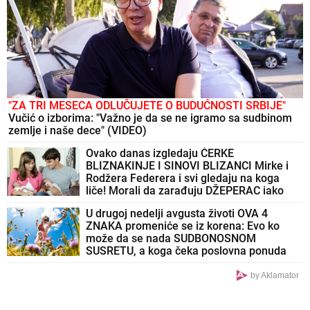
"ZA TRI MESECA ODLUČUJETE O BUDUĆNOSTI SRBIJE"
Vučić o izborima: "Važno je da se ne igramo sa sudbinom
zemlje i naše dece" (VIDEO)
Ovako danas izgledaju ĆERKE
BLIZNAKINJE I SINOVI BLIZANCI Mirke i
Rodžera Federera i svi gledaju na koga
liče! Morali da zarađuju DŽEPERAC iako
im je otac milijarder: "Neka znaju da novac
U drugoj nedelji avgusta životi OVA 4
ne pada sa neba"
ZNAKA promeniće se iz korena: Evo ko
može da se nada SUDBONOSNOM
SUSRETU, a koga čeka poslovna ponuda
IZ SNOVA
by Aklamator