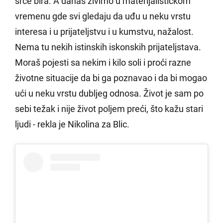
srce bira. A danas živimo u materijalističkom
vremenu gde svi gledaju da uđu u neku vrstu
interesa i u prijateljstvu i u kumstvu, nažalost.
Nema tu nekih istinskih iskonskih prijateljstava.
Moraš pojesti sa nekim i kilo soli i proći razne
životne situacije da bi ga poznavao i da bi mogao
ući u neku vrstu dubljeg odnosa. Život je sam po
sebi težak i nije život poljem preći, što kažu stari
ljudi - rekla je Nikolina za Blic.