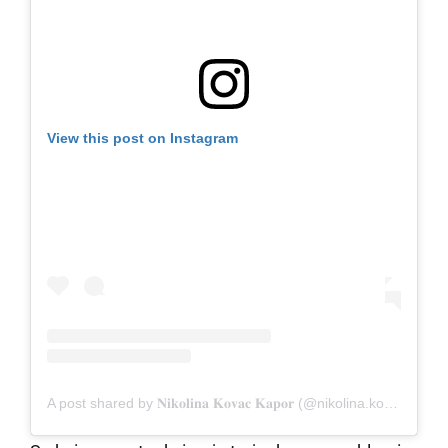
View this post on Instagram
A post shared by 𝐍𝐢𝐤𝐨𝐥𝐢𝐧𝐚 𝐊𝐨𝐯𝐚𝐜 𝐊𝐚𝐩𝐨𝐫 (@nikolina.kovac)