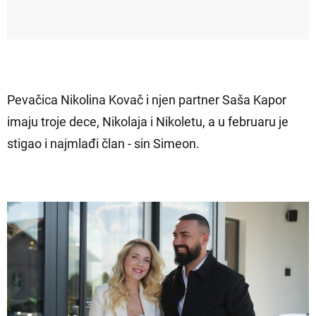
Pevačica Nikolina Kovač i njen partner Saša Kapor
imaju troje dece, Nikolaja i Nikoletu, a u februaru je
stigao i najmlađi član - sin Simeon.