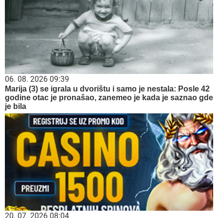
06. 08. 2026 09:39
Marija (3) se igrala u dvorištu i samo je nestala: Posle 42
godine otac je pronašao, zanemeo je kada je saznao gde
je bila
20. 07. 2026 08:04