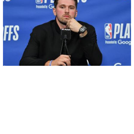
BIVŠA VERENICA LUKE DONČIĆA IMA NOVE
ZAHTEVE: Traži pravo bogatstvo na...
DNEVNI HOROSKOP ZA
REŠENJE ZA TOPLJENJE