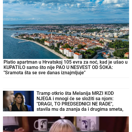
Platio apartman u Hrvatskoj 105 evra za noć, kad je ušao u
KUPATILO samo što nije PAO U NESVEST OD ŠOKA:
"Sramota šta se sve danas iznajmljuje"
Tramp otkrio šta Melanija MRZI KOD
NJEGA i mnogi će se složiti sa njom:
"DRAGI, TO PREDSEDNICI NE RADE",
stavila mu da znanja da i drugima smeta,
ali se pretvaraju - iz pristojnosti