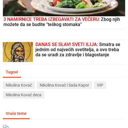
3 NAMIRNICE TREBA IZBEGAVATI ZA VEČERU:
Zbog njih
možete da se budite "teškog stomaka"
DANAS SE SLAVI SVETI ILIJA:
Smatra se
jednim od najvećih svetitelja, a ovo treba
da se uradi za zdravlje i blagostanje
Tagovi
Nikolina Kovač
Nikolina Kovač i Saša Kapor
VIP
Nikolina Kovač deca
Vruće teme