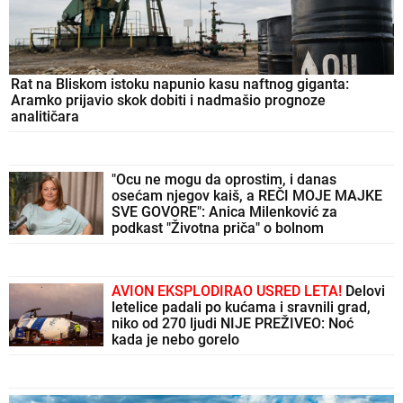
Rat na Bliskom istoku napunio kasu naftnog giganta:
Aramko prijavio skok dobiti i nadmašio prognoze
analitičara
"Ocu ne mogu da oprostim, i danas
osećam njegov kaiš, a REČI MOJE MAJKE
SVE GOVORE": Anica Milenković za
podkast "Životna priča" o bolnom
odrastanju
AVION EKSPLODIRAO USRED LETA!
Delovi
letelice padali po kućama i sravnili grad,
niko od 270 ljudi NIJE PREŽIVEO: Noć
kada je nebo gorelo