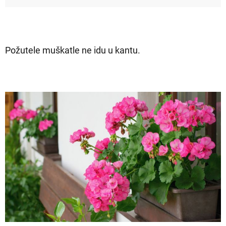
Požutele muškatle ne idu u kantu.