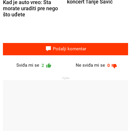
koncert Tanje Savić
Kad je auto vreo: Šta
morate uraditi pre nego
što uđete
Pošalji komentar
Sviđa mi se
Ne sviđa mi se
2
0
Oglas