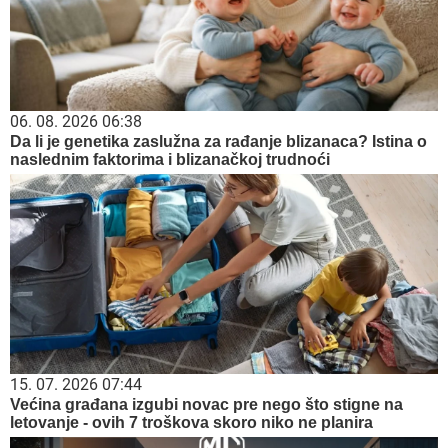
06. 08. 2026 06:38
Da li je genetika zaslužna za rađanje blizanaca? Istina o
naslednim faktorima i blizanačkoj trudnoći
15. 07. 2026 07:44
Većina građana izgubi novac pre nego što stigne na
letovanje - ovih 7 troškova skoro niko ne planira