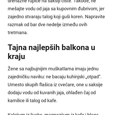
drenažne rupice na saksiji čiste. Takođe, ne
mešajte vodu od jaja sa kupovnim đubrivom, jer
zajedno stvaraju talog koji guši koren. Napravite
razmak od bar dve nedelje između ovih
tretmana.
Tajna najlepših balkona u
kraju
Žene sa najbujnijim muškatlama imaju jednu
zajedničku naviku: ne bacaju kuhinjski „otpad“.
Umesto skupih flašica iz cvećare, one u saksije
dodaju vodu od kuvanih jaja, ohlađen čaj od
kamilice ili talog od kafe.
Kalcijum iz ljuske, magnezijum iz kafe i blaga