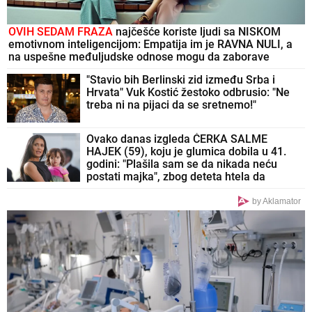
OVIH SEDAM FRAZA
najčešće koriste ljudi sa NISKOM
emotivnom inteligencijom: Empatija im je RAVNA NULI, a
na uspešne međuljudske odnose mogu da zaborave
"Stavio bih Berlinski zid između Srba i
Hrvata" Vuk Kostić žestoko odbrusio: "Ne
treba ni na pijaci da se sretnemo!"
Ovako danas izgleda ĆERKA SALME
HAJEK (59), koju je glumica dobila u 41.
godini: "Plašila sam se da nikada neću
postati majka", zbog deteta htela da
napusti glumu, a danas je Valentina njena
najveća kritičarka
by Aklamator