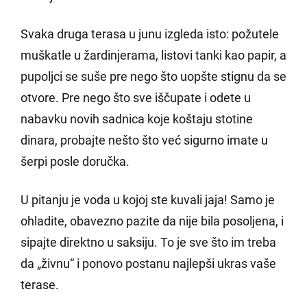
Svaka druga terasa u junu izgleda isto: požutele
muškatle u žardinjerama, listovi tanki kao papir, a
pupoljci se suše pre nego što uopšte stignu da se
otvore. Pre nego što sve iščupate i odete u
nabavku novih sadnica koje koštaju stotine
dinara, probajte nešto što već sigurno imate u
šerpi posle doručka.
U pitanju je voda u kojoj ste kuvali jaja! Samo je
ohladite, obavezno pazite da nije bila posoljena, i
sipajte direktno u saksiju. To je sve što im treba
da „živnu“ i ponovo postanu najlepši ukras vaše
terase.