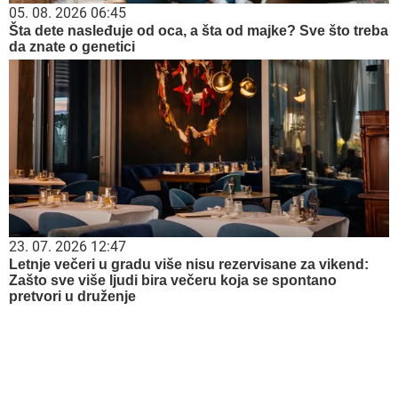
05. 08. 2026 06:45
Šta dete nasleđuje od oca, a šta od majke? Sve što treba
da znate o genetici
23. 07. 2026 12:47
Letnje večeri u gradu više nisu rezervisane za vikend:
Zašto sve više ljudi bira večeru koja se spontano
pretvori u druženje