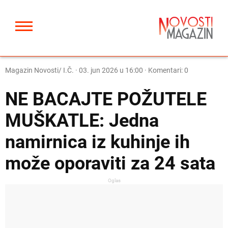
Magazin Novosti/ I.Č.
·
03. jun 2026 u 16:00
· Komentari: 0
NE BACAJTE POŽUTELE
MUŠKATLE: Jedna
namirnica iz kuhinje ih
može oporaviti za 24 sata
Oglas