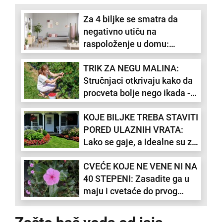
Za 4 biljke se smatra da
negativno utiču na
raspoloženje u domu:
Praktičari feng šuija ih
TRIK ZA NEGU MALINA:
izbegavaju u enterijeru
Stručnjaci otkrivaju kako da
procveta bolje nego ikada -
ključni mesec je jun
KOJE BILJKE TREBA STAVITI
PORED ULAZNIH VRATA:
Lako se gaje, a idealne su za
tu poziciju
CVEĆE KOJE NE VENE NI NA
40 STEPENI: Zasadite ga u
maju i cvetaće do prvog
snega