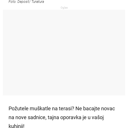
Foto: Deposit/ Tunatura
Oglas
Požutele muškatle na terasi? Ne bacajte novac
na nove sadnice, tajna oporavka je u vašoj
kuhinji!