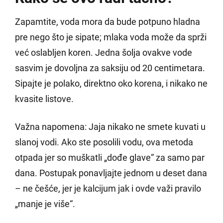
Zapamtite, voda mora da bude potpuno hladna
pre nego što je sipate; mlaka voda može da sprži
već oslabljen koren. Jedna šolja ovakve vode
sasvim je dovoljna za saksiju od 20 centimetara.
Sipajte je polako, direktno oko korena, i nikako ne
kvasite listove.
Važna napomena: Jaja nikako ne smete kuvati u
slanoj vodi. Ako ste posolili vodu, ova metoda
otpada jer so muškatli „dođe glave“ za samo par
dana. Postupak ponavljajte jednom u deset dana
– ne češće, jer je kalcijum jak i ovde važi pravilo
„manje je više“.