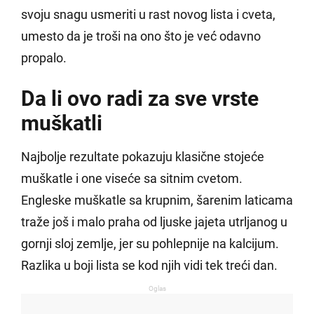
svoju snagu usmeriti u rast novog lista i cveta,
umesto da je troši na ono što je već odavno
propalo.
Da li ovo radi za sve vrste
muškatli
Najbolje rezultate pokazuju klasične stojeće
muškatle i one viseće sa sitnim cvetom.
Engleske muškatle sa krupnim, šarenim laticama
traže još i malo praha od ljuske jajeta utrljanog u
gornji sloj zemlje, jer su pohlepnije na kalcijum.
Razlika u boji lista se kod njih vidi tek treći dan.
Oglas