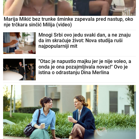
Marija Mikić bez trunke šminke zapevala pred nastup, oko
nje trčkara sinčić Milija (video)
Mnogi Srbi ovo jedu svaki dan, a ne znaju
da im skraćuje život: Nova studija ruši
najpopularniji mit
"Otac je napustio majku jer je nije voleo, a
onda je ona pozajmljivala novac!" Ovo je
istina o odrastanju Dina Merlina