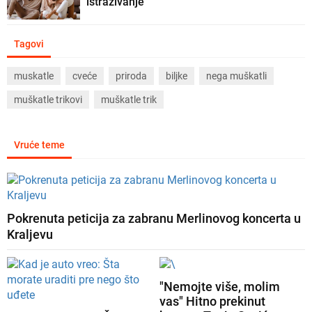
istraživanje
Tagovi
muskatle
cveće
priroda
biljke
nega muškatli
muškatle trikovi
muškatle trik
Vruće teme
Pokrenuta peticija za zabranu Merlinovog koncerta u
Kraljevu
"Nemojte više, molim
vas" Hitno prekinut