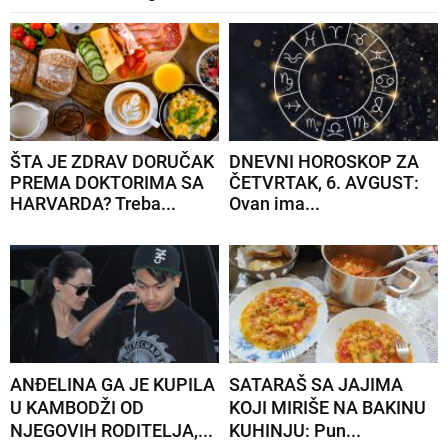
ŠTA JE ZDRAV DORUČAK
DNEVNI HOROSKOP ZA
PREMA DOKTORIMA SA
ČETVRTAK, 6. AVGUST:
HARVARDA? Treba...
Ovan ima...
ANĐELINA GA JE KUPILA
SATARAŠ SA JAJIMA
U KAMBODŽI OD
KOJI MIRIŠE NA BAKINU
NJEGOVIH RODITELJA,...
KUHINJU: Pun...