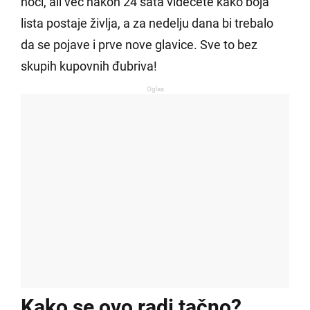
noći, ali već nakon 24 sata videćete kako boja
lista postaje življa, a za nedelju dana bi trebalo
da se pojave i prve nove glavice. Sve to bez
skupih kupovnih đubriva!
Oglas
Kako se ovo radi tačno?