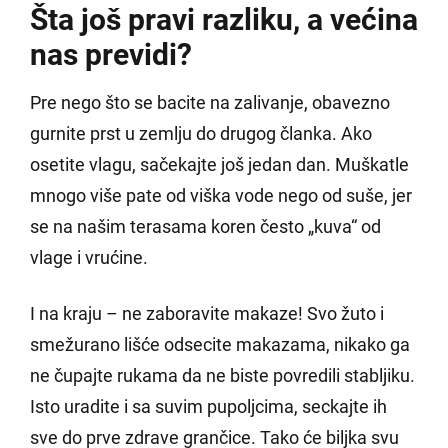
Šta još pravi razliku, a većina
nas previdi?
Pre nego što se bacite na zalivanje, obavezno
gurnite prst u zemlju do drugog članka. Ako
osetite vlagu, sačekajte još jedan dan. Muškatle
mnogo više pate od viška vode nego od suše, jer
se na našim terasama koren često „kuva“ od
vlage i vrućine.
I na kraju – ne zaboravite makaze! Svo žuto i
smežurano lišće odsecite makazama, nikako ga
ne čupajte rukama da ne biste povredili stabljiku.
Isto uradite i sa suvim pupoljcima, seckajte ih
sve do prve zdrave grančice. Tako će biljka svu