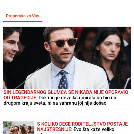
Preporuka za Vas
SIN LEGENDARNOG GLUMCA SE NIKADA NIJE OPORAVIO
OD TRAGEDIJE:
Dok mu je devojka umirala on bio na
drugom kraju sveta, ni na sahranu joj nije došao
S KOLIKO DECE RODITELJSTVO POSTAJE
NAJSTRESNIJE:
Evo šta kaže veliko