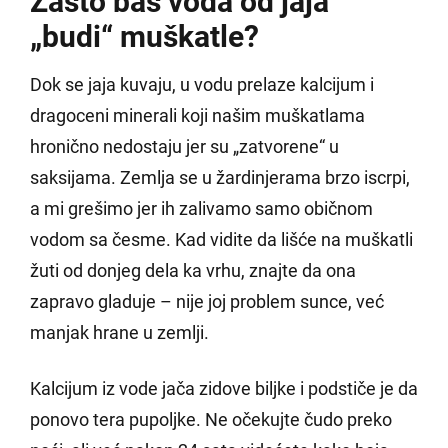
Zašto baš voda od jaja
„budi“ muškatle?
Dok se jaja kuvaju, u vodu prelaze kalcijum i
dragoceni minerali koji našim muškatlama
hronično nedostaju jer su „zatvorene“ u
saksijama. Zemlja se u žardinjerama brzo iscrpi,
a mi grešimo jer ih zalivamo samo običnom
vodom sa česme. Kad vidite da lišće na muškatli
žuti od donjeg dela ka vrhu, znajte da ona
zapravo gladuje – nije joj problem sunce, već
manjak hrane u zemlji.
Kalcijum iz vode jača zidove biljke i podstiče je da
ponovo tera pupoljke. Ne očekujte čudo preko