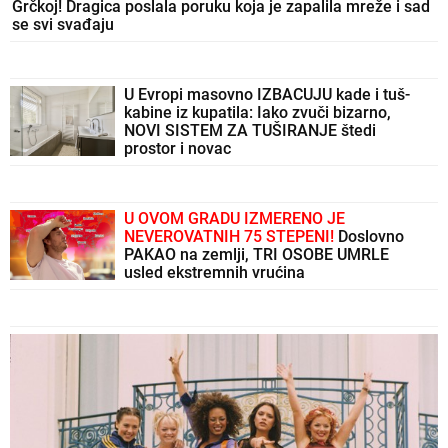
Grčkoj! Dragica poslala poruku koja je zapalila mreže i sad
se svi svađaju
U Evropi masovno IZBACUJU kade i tuš-
kabine iz kupatila: Iako zvuči bizarno,
NOVI SISTEM ZA TUŠIRANJE štedi
prostor i novac
U OVOM GRADU IZMERENO JE
NEVEROVATNIH 75 STEPENI!
Doslovno
PAKAO na zemlji, TRI OSOBE UMRLE
usled ekstremnih vrućina