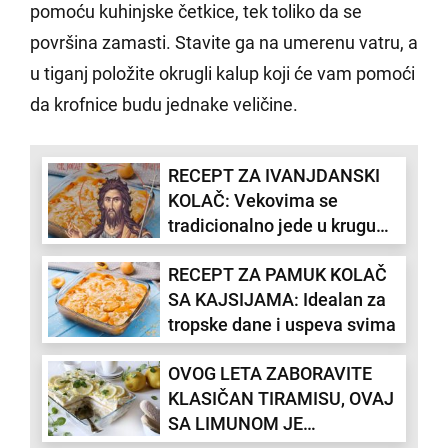
pomoću kuhinjske četkice, tek toliko da se
površina zamasti. Stavite ga na umerenu vatru, a
u tiganj položite okrugli kalup koji će vam pomoći
da krofnice budu jednake veličine.
RECEPT ZA IVANJDANSKI
KOLAČ: Vekovima se
tradicionalno jede u krugu
porodice na današnji dan
RECEPT ZA PAMUK KOLAČ
SA KAJSIJAMA: Idealan za
tropske dane i uspeva svima
OVOG LETA ZABORAVITE
KLASIČAN TIRAMISU, OVAJ
SA LIMUNOM JE