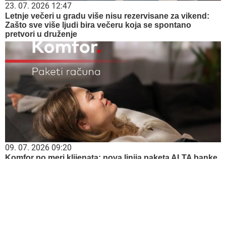
23. 07. 2026 12:47
Letnje večeri u gradu više nisu rezervisane za vikend:
Zašto sve više ljudi bira večeru koja se spontano
pretvori u druženje
09. 07. 2026 09:20
Komfor po meri klijenata: nova linija paketa ALTA banke