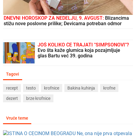
DNEVNI HOROSKOP ZA NEDELJU, 9. AVGUST:
Blizancima
stižu nove poslovne prilike; Devicama potreban odmor
JOŠ KOLIKO ĆE TRAJATI "SIMPSONOVI"?
Evo šta kaže glumica koja pozajmljuje
glas Bartu već 39. godina
Tagovi
recept
testo
krofnice
Bakina kuhinja
krofne
dezert
brze krofnice
Vruće teme