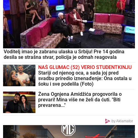
Voditelj imao je zabranu ulaska u Srbiju! Pre 14 godina
desila se strašna stvar, policija je odmah reagovala
NAŠ GLUMAC (52) VERIO STUDENTKINJU
Stariji od njenog oca, a sada joj pred
svadbu priredio iznenađenje: Ona ostala u
šoku i sve podelila (Foto)
Žena Ognjena Amidžića progovorila o
prevari! Mina više ne želi da ćuti. "Biti
prevarena..."
by Aklamator