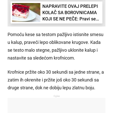
NAJPOPULARNIJI DEZERT
NAPRAVITE OVAJ PRELEPI
OVOG LETA: Evo kako se
KOLAČ SA BOROVNICAMA
pravi (RECEPT)
KOJI SE NE PEČE: Pravi se
lako i za čas (RECEPT)
Pomoću kese sa testom pažljivo istisnite smesu
u kalup, praveći lepo oblikovane krugove. Kada
se testo malo stegne, pažljivo uklonite kalup i
nastavite sa sledećom krofnicom.
Krofnice pržite oko 30 sekundi sa jedne strane, a
zatim ih okrenite i pržite još oko 30 sekundi sa
druge strane, dok ne dobiju lepu zlatnu boju.
Oglas