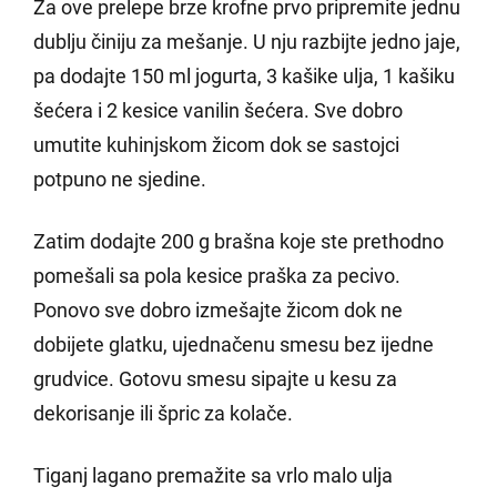
Za ove prelepe brze krofne prvo pripremite jednu
dublju činiju za mešanje. U nju razbijte jedno jaje,
pa dodajte 150 ml jogurta, 3 kašike ulja, 1 kašiku
šećera i 2 kesice vanilin šećera. Sve dobro
umutite kuhinjskom žicom dok se sastojci
potpuno ne sjedine.
Zatim dodajte 200 g brašna koje ste prethodno
pomešali sa pola kesice praška za pecivo.
Ponovo sve dobro izmešajte žicom dok ne
dobijete glatku, ujednačenu smesu bez ijedne
grudvice. Gotovu smesu sipajte u kesu za
dekorisanje ili špric za kolače.
Tiganj lagano premažite sa vrlo malo ulja