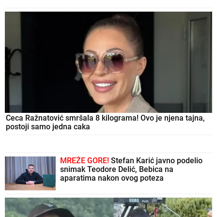
Ceca Ražnatović smršala 8 kilograma! Ovo je njena tajna,
postoji samo jedna caka
MREŽE GORE!
Stefan Karić javno podelio
snimak Teodore Delić, Bebica na
aparatima nakon ovog poteza