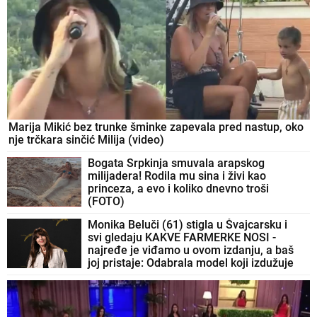
Marija Mikić bez trunke šminke zapevala pred nastup, oko
nje trčkara sinčić Milija (video)
Bogata Srpkinja smuvala arapskog
milijadera! Rodila mu sina i živi kao
princeza, a evo i koliko dnevno troši
(FOTO)
Monika Beluči (61) stigla u Švajcarsku i
svi gledaju KAKVE FARMERKE NOSI -
najređe je viđamo u ovom izdanju, a baš
joj pristaje: Odabrala model koji izdužuje
figuru, a onda se vratila prepoznatljivom
stilu