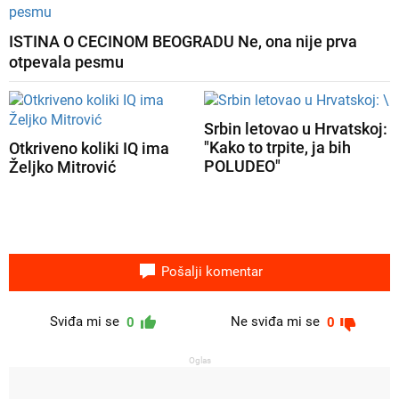
ISTINA O CECINOM BEOGRADU Ne, ona nije prva
otpevala pesmu
Srbin letovao u Hrvatskoj:
"Kako to trpite, ja bih
Otkriveno koliki IQ ima
POLUDEO"
Željko Mitrović
Pošalji komentar
Sviđa mi se
Ne sviđa mi se
0
0
Oglas