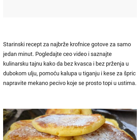
Starinski recept za najbrže krofnice gotove za samo
jedan minut. Pogledajte ceo video i saznajte
kulinarsku tajnu kako da bez kvasca i bez prženja u
dubokom ulju, pomoću kalupa u tiganju i kese za špric
napravite mekano pecivo koje se prosto topi u ustima.