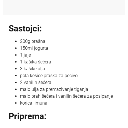
Sastojci:
200g brašna
150ml jogurta
1 jaje
1 kašika šećera
3 kašike ulja
pola kesice praška za pecivo
2 vanilin šećera
malo ulja za premazivanje tiganja
malo prah šećera i vanilin šećera za posipanje
korica limuna
Priprema: