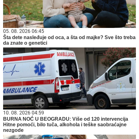
05. 08. 2026 06:45
Šta dete nasleđuje od oca, a šta od majke? Sve što treba
da znate o genetici
10. 08. 2026 04:59
BURNA NOĆ U BEOGRADU: Više od 120 intervencija
Hitne pomoći, bilo tuča, alkohola i teške saobraćajne
nezgode