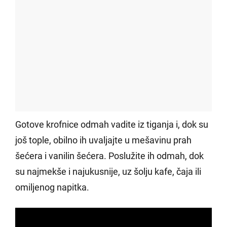
Gotove krofnice odmah vadite iz tiganja i, dok su
još tople, obilno ih uvaljajte u mešavinu prah
šećera i vanilin šećera. Poslužite ih odmah, dok
su najmekše i najukusnije, uz šolju kafe, čaja ili
omiljenog napitka.