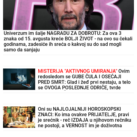
Univerzum im šalje NAGRADU ZA DOBROTU: Za ova 3
znaka od 15. avgusta kreće BOLJI ŽIVOT - na ovo su čekali
godinama, zadesiće ih sreća o kakvoj su do sad mogli
samo da sanjaju
MISTERIJA "AKTIVNOG UMIRANJA"
Ovim
redosledom se GUBE ČULA I OSEĆAJI
PRED SMRT: Glad i žeđ prvi nestaju, a telo
se OVOGA POSLEDNJE ODRIČE, tvrde
NEURONAUČNICI
Oni su NAJLOJALNIJI HOROSKOPSKI
ZNACI: Ko ima ovakve PRIJATELJE, pravi
je srećnik - reč IZDAJA u njihovom rečniku
ne postoji, a VERNOST im je doživotna
karakterna crta