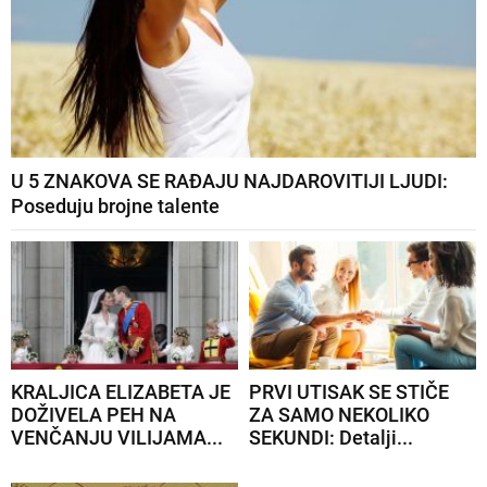
U 5 ZNAKOVA SE RAĐAJU NAJDAROVITIJI LJUDI:
Poseduju brojne talente
KRALJICA ELIZABETA JE
PRVI UTISAK SE STIČE
DOŽIVELA PEH NA
ZA SAMO NEKOLIKO
VENČANJU VILIJAMA...
SEKUNDI: Detalji...