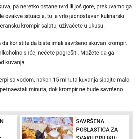
va, pa neretko ostane tvrd ili još gore, prekuvamo ga
e ovakve situacije, tu je vrlo jednostavan kulinarski
teransku krompir salatu, uživaćete u ukusu.
eba da koristite da biste imali savršeno skuvan krompir.
i alkoholno sirće, nećete pogrešiti. Možete da ga
 od kuvanja.
erpi sa vodom, nakon 15 minuta kuvanja sipajte malo
oš petnaestak minuta, dok krompir ne bude savršeno
EN
SAVRŠENA
POSLASTICA ZA
:
SVAKU PRILIKU: