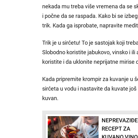
nekada mu treba više vremena da se sku
i počne da se raspada. Kako bi se izbegl
trik. Kada ga isprobate, napravite medi
Trik je u sirćetu! To je sastojak koji tr
Slobodno koristite jabukovo, vinsko i il
koristite i da uklonite neprijatne mirise
Kada pripremite krompir za kuvanje u š
sirćeta u vodu i nastavite da kuvate j
kuvan.
NEPREVAZIĐ
RECEPT ZA
KUVANO VINO