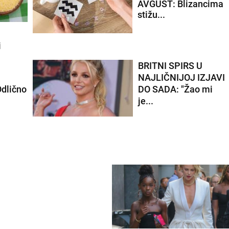
AVGUST: Blizancima
stižu...
i
U
BRITNI SPIRS U
NAJLIČNIJOJ IZJAVI
dlično
DO SADA: "Žao mi
je...