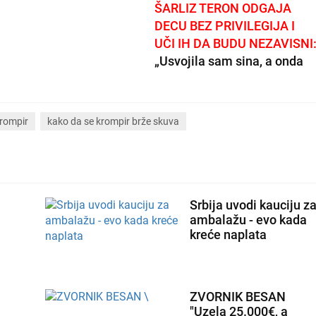
ŠARLIZ TERON ODGAJA
DECU BEZ PRIVILEGIJA I
UČI IH DA BUDU NEZAVISNI
„Usvojila sam sina, a onda
mi je jednog dana rekao: "Ja
nisam dečak’“
krompir
kako da se krompir brže skuva
Srbija uvodi kauciju z
ambalažu - evo kada
kreće naplata
ZVORNIK BESAN
"Uzela 25.000€, a