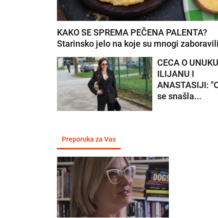
KAKO SE SPREMA PEČENA PALENTA?
Starinsko jelo na koje su mnogi zaboravil
CECA O UNUK
ILIJANU I
ANASTASIJI: "O
se snašla...
Preporuka za Vas