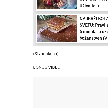
Uživajte u
savršenom sp
NAJBRŽI KOL
ukusa i mirisa
SVETU: Pravi 
5 minuta, a uk
božanstven (V
(Stvar ukusa)
BONUS VIDEO