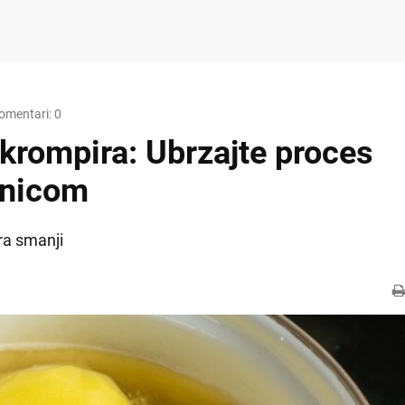
omentari: 0
 krompira: Ubrzajte proces
rnicom
ra smanji