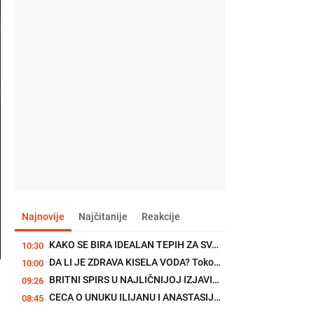
Najnovije
Najčitanije
Reakcije
KAKO SE BIRA IDEALAN TEPIH ZA SVAKU PROSTORIJU? Pravila koja...
10:30
DA LI JE ZDRAVA KISELA VODA? Tokom leta je posebno volimo
10:00
BRITNI SPIRS U NAJLIČNIJOJ IZJAVI DO SADA: "Žao mi je zbog grešaka...
09:26
CECA O UNUKU ILIJANU I ANASTASIJI: "Odlično se snašla kao majka"
08:45