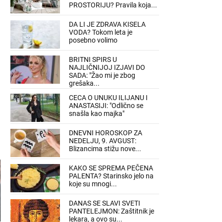
PROSTORIJU? Pravila koja...
DA LI JE ZDRAVA KISELA
VODA? Tokom leta je
posebno volimo
BRITNI SPIRS U
NAJLIČNIJOJ IZJAVI DO
SADA: "Žao mi je zbog
grešaka...
CECA O UNUKU ILIJANU I
ANASTASIJI: "Odlično se
snašla kao majka"
DNEVNI HOROSKOP ZA
NEDELJU, 9. AVGUST:
Blizancima stižu nove...
KAKO SE SPREMA PEČENA
PALENTA? Starinsko jelo na
koje su mnogi...
DANAS SE SLAVI SVETI
PANTELEJMON: Zaštitnik je
lekara, a ovo su...