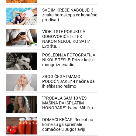
SVE IM KREĆE NABOLJE: 3
znaka horoskopa će konačno
:
prodisati
VIDELI STE PORUKU, A
ODGOVORIĆETE TEK
NAKON NEKOLIKO SATI?
Evo šta...
POSLEDNJA FOTOGRAFIJA
NIKOLE TESLE: Prizor koji je
mnoge iznenadio...
ZBOG ČEGA IMAMO
PODOČNJAKE? 4 načina da
ih efikasno rešimo
a
"PRODALA SAM 10 VEŠ
MAŠINA DA ISPLATIM
HONORARE": Ivana Mihić o...
DOMAĆI KEČAP: Recept po
kome su ga spremale
domaćice u Jugoslaviji