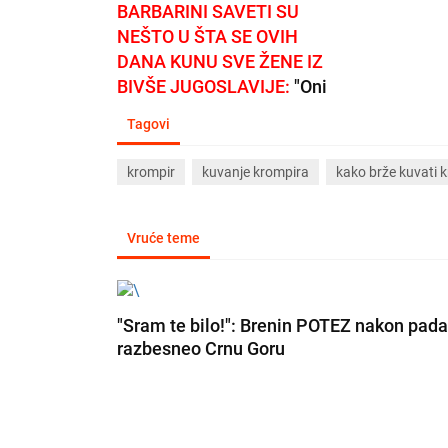
BARBARINI SAVETI SU
NEŠTO U ŠTA SE OVIH
DANA KUNU SVE ŽENE IZ
BIVŠE JUGOSLAVIJE:
"Oni
koji su nas povredili, često
Tagovi
nam neće nikad oprostiti
ono što su nam oni sami
krompir
kuvanje krompira
kako brže kuvati 
učinili"
Vruće teme
"Sram te bilo!": Brenin POTEZ nakon pada
razbesneo Crnu Goru