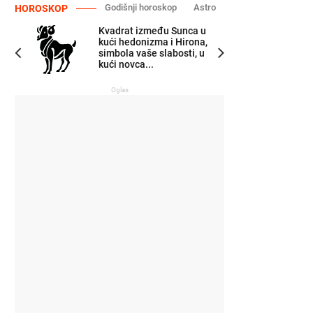
Godišnji horoskop
Astro
HOROSKOP
Kvadrat između Sunca u
kući hedonizma i Hirona,
simbola vaše slabosti, u
kući novca...
Oglas