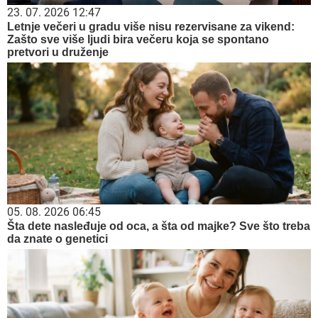
23. 07. 2026 12:47
Letnje večeri u gradu više nisu rezervisane za vikend:
Zašto sve više ljudi bira večeru koja se spontano
pretvori u druženje
05. 08. 2026 06:45
Šta dete nasleđuje od oca, a šta od majke? Sve što treba
da znate o genetici