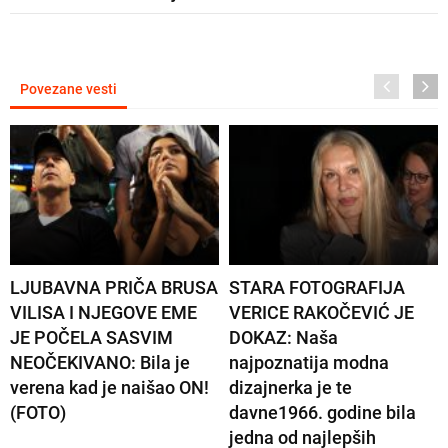
Povezane vesti
LJUBAVNA PRIČA BRUSA
STARA FOTOGRAFIJA
VILISA I NJEGOVE EME
VERICE RAKOČEVIĆ JE
JE POČELA SASVIM
DOKAZ: Naša
NEOČEKIVANO: Bila je
najpoznatija modna
verena kad je naišao ON!
dizajnerka je te
(FOTO)
davne1966. godine bila
jedna od najlepših