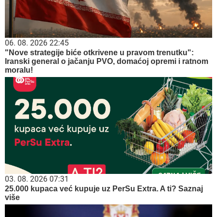
06. 08. 2026 22:45
"Nove strategije biće otkrivene u pravom trenutku":
Iranski general o jačanju PVO, domaćoj opremi i ratnom
moralu!
03. 08. 2026 07:31
25.000 kupaca već kupuje uz PerSu Extra. A ti? Saznaj
više