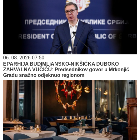
06. 08. 2026 07:50
EPARHIJA BUDIMLjANSKO-NIKŠIĆKA DUBOKO
ZAHVALNA VUČIĆU: Predsednikov govor u Mrkonjić
Gradu snažno odjeknuo regionom