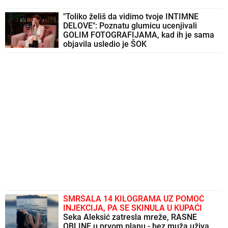
"Toliko želiš da vidimo tvoje INTIMNE
DELOVE": Poznatu glumicu ucenjivali
GOLIM FOTOGRAFIJAMA, kad ih je sama
objavila usledio je ŠOK
SMRŠALA 14 KILOGRAMA UZ POMOĆ
INJEKCIJA, PA SE SKINULA U KUPAĆI
Seka Aleksić zatresla mreže, RASNE
OBLINE u prvom planu - bez muža uživa