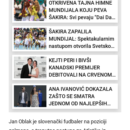
OTKRIVENA TAJNA HIMNE
MUNDIJALA KOJU PEVA
ŠAKIRA: Svi pevaju "Dai Dai",
a niko ne zna šta znači
ŠAKIRA ZAPALILA
MUNDIJAL: Spektakularnim
nastupom otvorila Svetsko
prvenstvo u fudbalu (VIDEO)
KEJTI PERI I BIVŠI
KANADSKI PREMIJER
DEBITOVALI NA CRVENOM
TEPIHU: Pevačica sija nakon
ANA IVANOVIĆ DOKAZALA
razvoda od Orlanda Bluma
ZAŠTO SE SMATRA
(VIDEO)
JEDNOM OD NAJLEPŠIH
ŽENA U SPORTU: Bez i
trunke šminke oduševila na
Jan Oblak je slovenački fudbaler na poziciji
događaju Rafaela Nadala