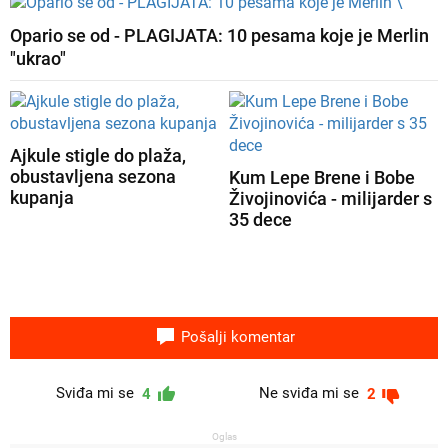
Opario se od - PLAGIJATA: 10 pesama koje je Merlin
"ukrao"
Ajkule stigle do plaža,
obustavljena sezona
Kum Lepe Brene i Bobe
kupanja
Živojinovića - milijarder s
35 dece
Pošalji komentar
Sviđa mi se
Ne sviđa mi se
4
2
Oglas