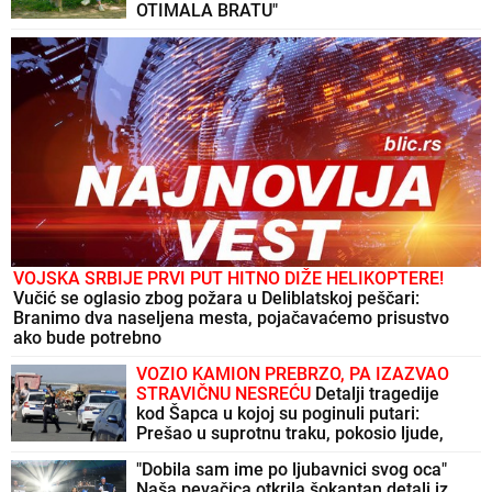
OTIMALA BRATU"
VOJSKA SRBIJE PRVI PUT HITNO DIŽE HELIKOPTERE!
Vučić se oglasio zbog požara u Deliblatskoj peščari:
Branimo dva naseljena mesta, pojačavaćemo prisustvo
ako bude potrebno
VOZIO KAMION PREBRZO, PA IZAZVAO
STRAVIČNU NESREĆU
Detalji tragedije
kod Šapca u kojoj su poginuli putari:
Prešao u suprotnu traku, pokosio ljude,
zaustavio se tek pošto je udario u
"Dobila sam ime po ljubavnici svog oca"
ZAŠTITNU OGRADU
Naša pevačica otkrila šokantan detalj iz