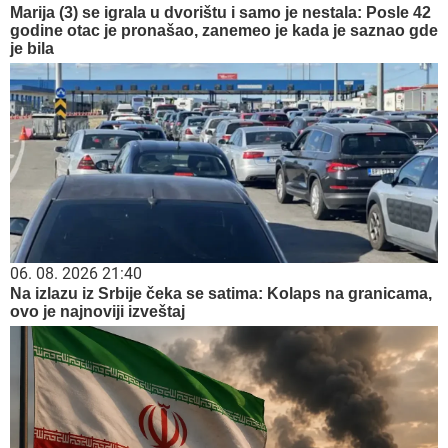
Marija (3) se igrala u dvorištu i samo je nestala: Posle 42
godine otac je pronašao, zanemeo je kada je saznao gde
je bila
06. 08. 2026 21:40
Na izlazu iz Srbije čeka se satima: Kolaps na granicama,
ovo je najnoviji izveštaj