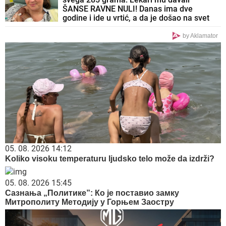
ŠANSE RAVNE NULI! Danas ima dve
godine i ide u vrtić, a da je došao na svet
DAN RANIJE, sudbina bi imala mnogo
lošiji scenario
by Aklamator
05. 08. 2026 14:12
Koliko visoku temperaturu ljudsko telo može da izdrži?
05. 08. 2026 15:45
Сазнања „Политике”: Ко је поставио замку
Митрополиту Методију у Горњем Заостру