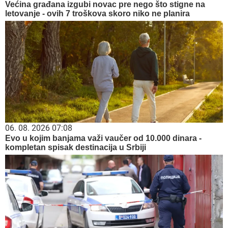
Većina građana izgubi novac pre nego što stigne na
letovanje - ovih 7 troškova skoro niko ne planira
06. 08. 2026 07:08
Evo u kojim banjama važi vaučer od 10.000 dinara -
kompletan spisak destinacija u Srbiji