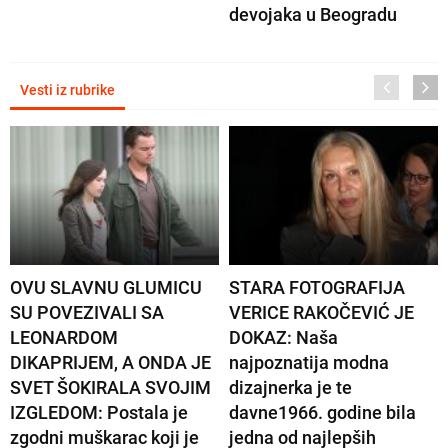
devojaka u Beogradu
Vesti iz rubrike
OVU SLAVNU GLUMICU
STARA FOTOGRAFIJA
SU POVEZIVALI SA
VERICE RAKOČEVIĆ JE
LEONARDOM
DOKAZ: Naša
DIKAPRIJEM, A ONDA JE
najpoznatija modna
SVET ŠOKIRALA SVOJIM
dizajnerka je te
IZGLEDOM: Postala je
davne1966. godine bila
zgodni muškarac koji je
jedna od najlepših