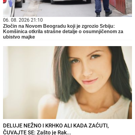
06. 08. 2026 21:10
Zločin na Novom Beogradu koji je zgrozio Srbiju:
Komšinica otkrila strašne detalje o osumnjičenom za
ubistvo majke
DELUJE NEŽNO I KRHKO ALI KADA ZAĆUTI,
ČUVAJTE SE: Zašto je Rak...