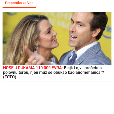
Preporuka za Vas
NOSE U RUKAMA 110.000 EVRA:
Blejk Lajvli prošetala
polovnu torbu, njen muž se obukao kao auomehaničar?
(FOTO)