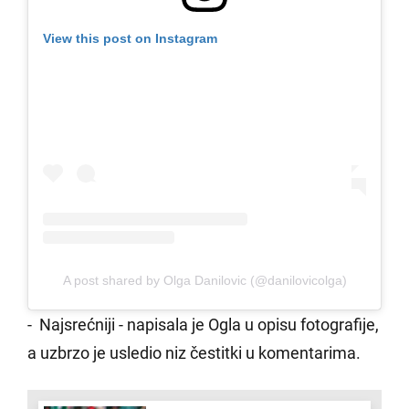
View this post on Instagram
A post shared by Olga Danilovic (@danilovicolga)
- Najsrećniji - napisala je Ogla u opisu fotografije,
a uzbrzo je usledio niz čestitki u komentarima.