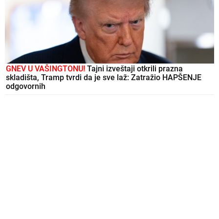
GNEV U VAŠINGTONU!
Tajni izveštaji otkrili prazna
skladišta, Tramp tvrdi da je sve laž: Zatražio HAPŠENJE
odgovornih