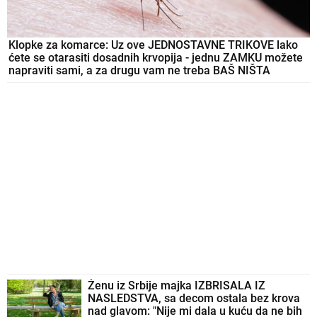
Klopke za komarce: Uz ove JEDNOSTAVNE TRIKOVE lako
ćete se otarasiti dosadnih krvopija - jednu ZAMKU možete
napraviti sami, a za drugu vam ne treba BAŠ NIŠTA
Ženu iz Srbije majka IZBRISALA IZ
NASLEDSTVA, sa decom ostala bez krova
nad glavom: "Nije mi dala u kuću da ne bih