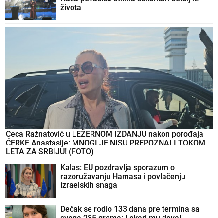
života
Ceca Ražnatović u LEŽERNOM IZDANJU nakon porođaja
ĆERKE Anastasije: MNOGI JE NISU PREPOZNALI TOKOM
LETA ZA SRBIJU! (FOTO)
Kalas: EU pozdravlja sporazum o
razoružavanju Hamasa i povlačenju
izraelskih snaga
Dečak se rodio 133 dana pre termina sa
svega 285 grama: Lekari mu davali