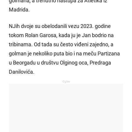
golmana, a trenutno nastupa za Atletika iz
(FOTO)
Madrida.
NJih dvoje su obelodanili vezu 2023. godine
tokom Rolan Garosa, kada ju je Jan bodrio na
tribinama. Od tada su često viđeni zajedno, a
golman je nekoliko puta bio i na meču Partizana
u Beorgadu u društvu Olginog oca, Predraga
Danilovića.
Oglas