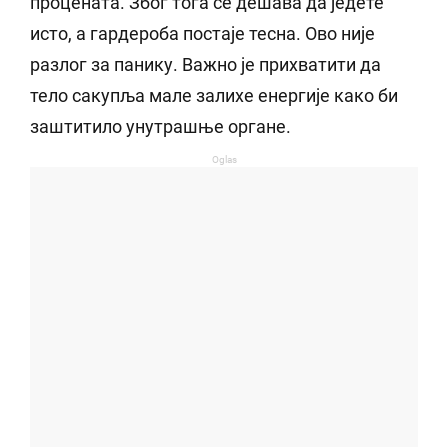
процената. Због тога се дешава да једете
исто, а гардероба постаје тесна. Ово није
разлог за панику. Важно је прихватити да
тело сакупља мале залихе енергије како би
заштитило унутрашње органе.
Oglas