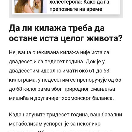
холестерола: Како да га
препознате на време
Да ли килажа треба да
остане иста целог живота?
Не, ваша очекивана килажа није иста са
двадесет и са педесет година. Док је у
двадесетим идеално имати око 61 до 63
килограма, у педесетим се препоручује од 65
до 68 килограма због природног смањења
мишића и другачијег хормонског баланса.
Када напуните тридесет година, ваш базални
метаболизам успорен је за неколико