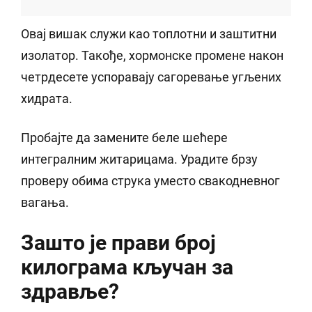
Овај вишак служи као топлотни и заштитни
изолатор. Такође, хормонске промене након
четрдесете успоравају сагоревање угљених
хидрата.
Пробајте да замените беле шећере
интегралним житарицама. Урадите брзу
проверу обима струка уместо свакодневног
вагања.
Зашто је прави број
килограма кључан за
здравље?