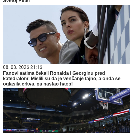
Svetoj Petki
08. 08. 2026 21:16
Fanovi satima čekali Ronalda i Georginu pred
katedralom: Mislili su da je venčanje tajno, a onda se
oglasila crkva, pa nastao haos!