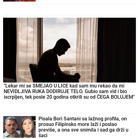
"Lekar mi se SMEJAO U LICE kad sam mu rekao da mi
NEVIDLJIVA RUKA DODIRUJE TELO. Gubio sam vid i bio
iscrpljen, tek posle 20 godina otkrili su od ČEGA BOLUJEM"
Pisala Bori Santani sa lažnog profila, on
prosuo Filipinsko more laži i poslao
previše, a ona sve snimila i sad ga drži u
šaci