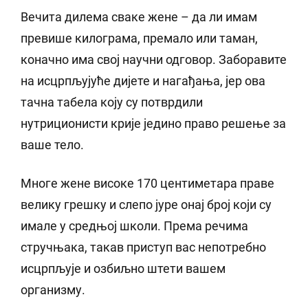
Вечита дилема сваке жене – да ли имам
превише килограма, премало или таман,
коначно има свој научни одговор. Заборавите
на исцрпљујуће дијете и нагађања, јер ова
тачна табела коју су потврдили
нутриционисти крије једино право решење за
ваше тело.
Многе жене високе 170 центиметара праве
велику грешку и слепо јуре онај број који су
имале у средњој школи. Према речима
стручњака, такав приступ вас непотребно
исцрпљује и озбиљно штети вашем
организму.