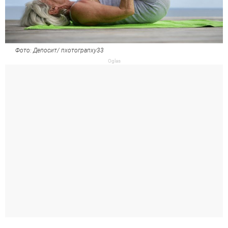
Фото: Депосит/ пхотограпхy33
Oglas