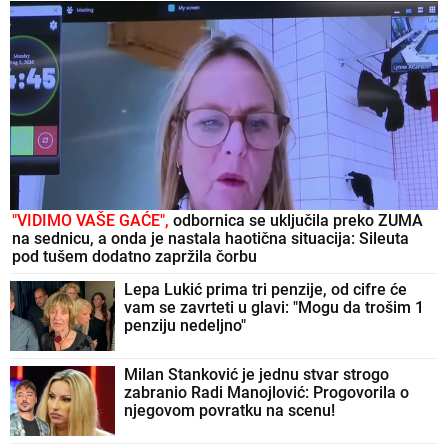
"VIDIMO VAŠE GAĆE",
odbornica se uključila preko ZUMA
na sednicu, a onda je nastala haotična situacija: Sileuta
pod tušem dodatno zapržila čorbu
Lepa Lukić prima tri penzije, od cifre će
vam se zavrteti u glavi: "Mogu da trošim 1
penziju nedeljno"
Milan Stanković je jednu stvar strogo
zabranio Radi Manojlović: Progovorila o
njegovom povratku na scenu!