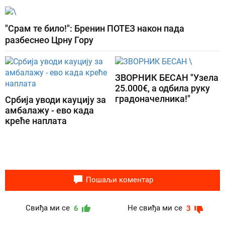
"Срам те било!": Бренин ПОТЕЗ након пада
разбеснео Црну Гору
ЗВОРНИК БЕСАН "Узела
25.000€, а одбила руку
градоначелника!"
Србија уводи кауцију за
амбалажу - ево када
креће наплата
Пошаљи коментар
Свиђа ми се
Не свиђа ми се
6
3