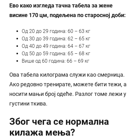
Ево како изгледа тачна табела за жене
висине 170 цм, подељена по старосној доби:
Од 20 до 29 година: 60 – 63 кг
Од 30 до 39 година: 62 – 65 кг
Од 40 до 49 година: 64 – 67 кг
Од 50 до 59 година: 65 – 68 кг
Више од 60 година: 66 – 69 кг
Ова табела килограма служи као смерница.
Ако редовно тренирате, можете бити тежи, а
носити мањи број одеће. Разлог томе лежи у
густини ткива.
Због чега се нормална
килажа мења?