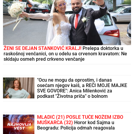
ŽENI SE DEJAN STANKOVIĆ KRALJ!
Prelepa doktorka u
raskošnoj venčanici, on u odelu sa crvenom kravatom: Ne
skidaju osmeh pred crkveno venčanje
"Ocu ne mogu da oprostim, i danas
osećam njegov kaiš, a REČI MOJE MAJKE
SVE GOVORE": Anica Milenković za
podkast "Životna priča" o bolnom
odrastanju
MLADIĆ (21) POSLE TUČE NOŽEM IZBO
MUŠKARCA (32)
Horor kod Sajma u
Beogradu: Policija odmah reagovala