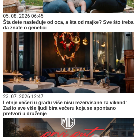
05. 08. 2026 06:45
Šta dete nasleđuje od oca, a šta od majke? Sve što treba
da znate o genetici
23. 07. 2026 12:47
Letnje večeri u gradu više nisu rezervisane za vikend:
Zašto sve više ljudi bira večeru koja se spontano
pretvori u druženje