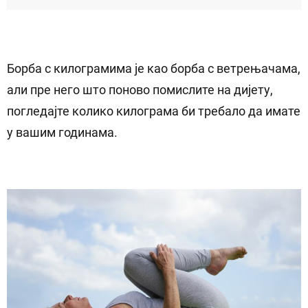
Борба с килограмима је као борба с ветрењачама,
али пре него што поново помислите на дијету,
погледајте колико килограма би требало да имате
у вашим годинама.