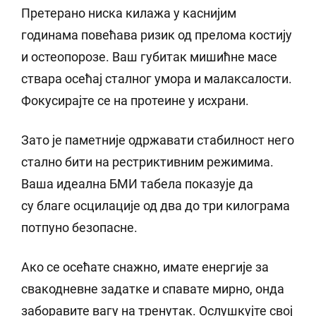
Претерано ниска килажа у каснијим
годинама повећава ризик од прелома костију
и остеопорозе. Ваш губитак мишићне масе
ствара осећај сталног умора и малаксалости.
Фокусирајте се на протеине у исхрани.
Зато је паметније одржавати стабилност него
стално бити на рестриктивним режимима.
Ваша идеална БМИ табела показује да
су благе осцилације од два до три килограма
потпуно безопасне.
Ако се осећате снажно, имате енергије за
свакодневне задатке и спавате мирно, онда
заборавите вагу на тренутак. Ослушкујте свој