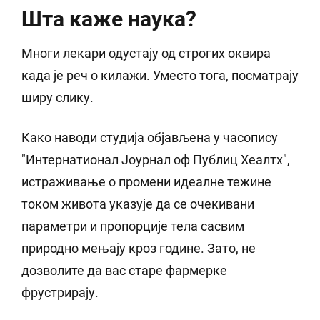
Шта каже наука?
Многи лекари одустају од строгих оквира
када је реч о килажи. Уместо тога, посматрају
ширу слику.
Како наводи студија објављена у часопису
"Интернатионал Јоурнал оф Публиц Хеалтх",
истраживање о промени идеалне тежине
током живота указује да се очекивани
параметри и пропорције тела сасвим
природно мењају кроз године. Зато, не
дозволите да вас старе фармерке
фрустрирају.