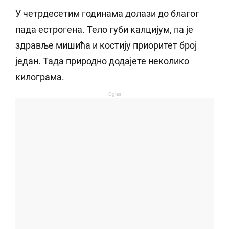
У четрдесетим годинама долази до благог
пада естрогена. Тело губи калцијум, па је
здравље мишића и костију приоритет број
један. Тада природно додајете неколико
килограма.
Oglas