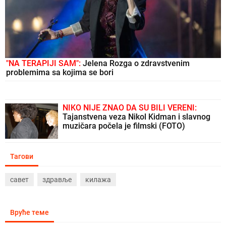
"NA TERAPIJI SAM":
Jelena Rozga o zdravstvenim
problemima sa kojima se bori
NIKO NIJE ZNAO DA SU BILI VERENI:
Tajanstvena veza Nikol Kidman i slavnog
muzičara počela je filmski (FOTO)
Тагови
савет
здравље
килажа
Вруће теме