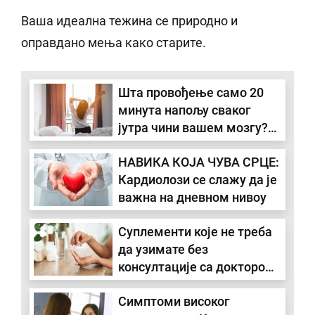
Ваша идеална тежина се природно и
оправдано мења како старите.
Шта провођење само 20
минута напољу сваког
јутра чини вашем мозгу?
Психолози кажу да је
НАВИКА КОЈА ЧУВА СРЦЕ:
неопходно
Кардиолози се слажу да је
важна на дневном нивоу
Суплементи које не треба
да узимате без
консултације са доктором:
Можете да имате више
Симптоми високог
штете него користи