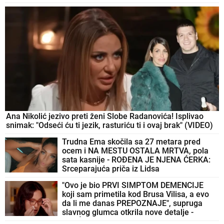
Ana Nikolić jezivo preti ženi Slobe Radanovića! Isplivao
snimak: "Odseći ću ti jezik, rasturiću ti i ovaj brak" (VIDEO)
Trudna Ema skočila sa 27 metara pred
ocem i NA MESTU OSTALA MRTVA, pola
sata kasnije - ROĐENA JE NJENA ĆERKA:
Srceparajuća priča iz Lidsa
"Ovo je bio PRVI SIMPTOM DEMENCIJE
koji sam primetila kod Brusa Vilisa, a evo
da li me danas PREPOZNAJE", supruga
slavnog glumca otkrila nove detalje -
OSEĆAJ KRIVICE je non stop prati