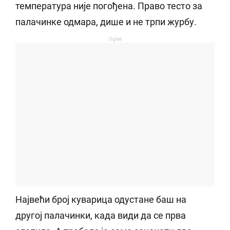
температура није погођена. Право тесто за
палачинке одмара, дише и не трпи журбу.
Oglas
Највећи број куварица одустане баш на
другој палачинки, када види да се прва