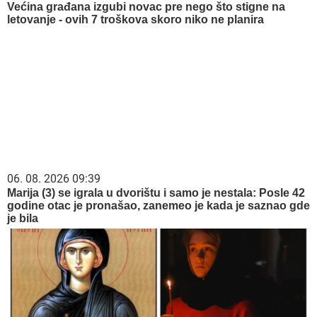
Većina građana izgubi novac pre nego što stigne na
letovanje - ovih 7 troškova skoro niko ne planira
06. 08. 2026 09:39
Marija (3) se igrala u dvorištu i samo je nestala: Posle 42
godine otac je pronašao, zanemeo je kada je saznao gde
je bila