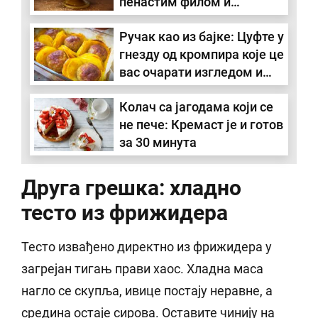
пенастим филом и
чоколадном глазуром
Ручак као из бајке: Цуфте у
гнезду од кромпира које це
вас очарати изгледом и
укусом (рецепт/видео)
Колач са јагодама који се
не пече: Кремаст је и готов
за 30 минута
Друга грешка: хладно
тесто из фрижидера
Тесто извађено директно из фрижидера у
загрејан тигањ прави хаос. Хладна маса
нагло се скупља, ивице постају неравне, а
средина остаје сирова. Оставите чинију на