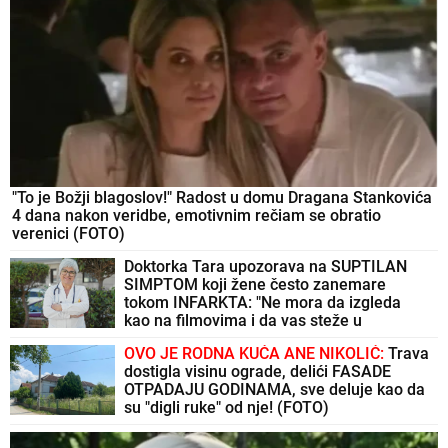
"To je Božji blagoslov!" Radost u domu Dragana Stankovića
4 dana nakon veridbe, emotivnim rečiam se obratio
verenici (FOTO)
Doktorka Tara upozorava na SUPTILAN
SIMPTOM koji žene često zanemare
tokom INFARKTA: "Ne mora da izgleda
kao na filmovima i da vas steže u
grudima"
OVO JE RODNA KUĆA ANE NIKOLIĆ:
Trava
dostigla visinu ograde, delići FASADE
OTPADAJU GODINAMA, sve deluje kao da
su "digli ruke" od nje! (FOTO)