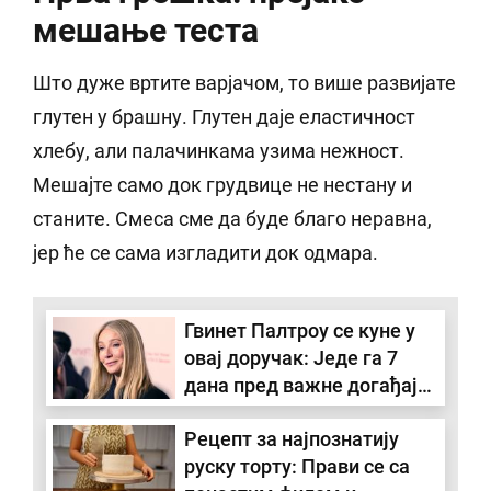
мешање теста
Што дуже вртите варјачом, то више развијате
глутен у брашну. Глутен даје еластичност
хлебу, али палачинкама узима нежност.
Мешајте само док грудвице не нестану и
станите. Смеса сме да буде благо неравна,
јер ће се сама изгладити док одмара.
Гвинет Палтроу се куне у
овај доручак: Једе га 7
дана пред важне догађаје
и "глат" улази у уске
Рецепт за најпознатију
хаљине (рецепт)
руску торту: Прави се са