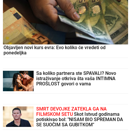
Objavljen novi kurs evra: Evo koliko će vredeti od
ponedeljka
Sa koliko partnera ste SPAVALI? Novo
istraživanje otkriva šta vaša INTIMNA
PROŠLOST govori o vama
SMRT DEVOJKE ZATEKLA GA NA
FILMSKOM SETU
Skot Istvud godinama
potiskivao bol: "NISAM BIO SPREMAN DA
SE SUOČIM SA GUBITKOM"