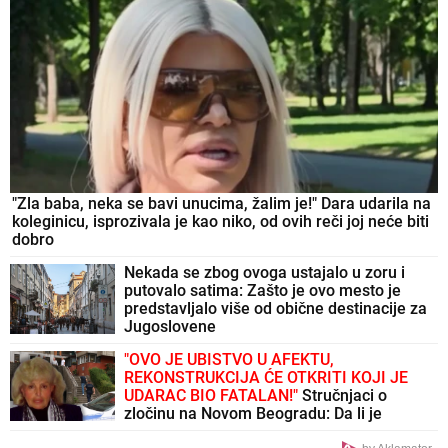
"Zla baba, neka se bavi unucima, žalim je!" Dara udarila na
koleginicu, isprozivala je kao niko, od ovih reči joj neće biti
dobro
Nekada se zbog ovoga ustajalo u zoru i
putovalo satima: Zašto je ovo mesto je
predstavljalo više od obične destinacije za
Jugoslovene
"OVO JE UBISTVO U AFEKTU,
REKONSTRUKCIJA ĆE OTKRITI KOJI JE
UDARAC BIO FATALAN!"
Stručnjaci o
zločinu na Novom Beogradu: Da li je
tragedija mogla biti sprečena?