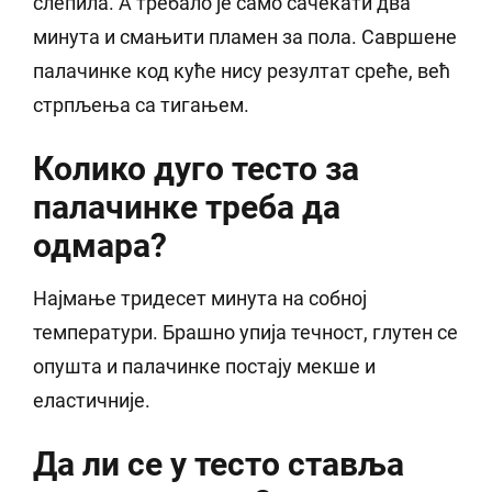
слепила. А требало је само сачекати два
минута и смањити пламен за пола. Савршене
палачинке код куће нису резултат среће, већ
стрпљења са тигањем.
Колико дуго тесто за
палачинке треба да
одмара?
Најмање тридесет минута на собној
температури. Брашно упија течност, глутен се
опушта и палачинке постају мекше и
еластичније.
Да ли се у тесто ставља