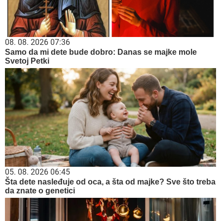
08. 08. 2026 07:36
Samo da mi dete bude dobro: Danas se majke mole
Svetoj Petki
05. 08. 2026 06:45
Šta dete nasleđuje od oca, a šta od majke? Sve što treba
da znate o genetici