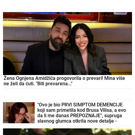
Žena Ognjena Amidžića progovorila o prevari! Mina više
ne želi da ćuti. "Biti prevarena..."
"Ovo je bio PRVI SIMPTOM DEMENCIJE
koji sam primetila kod Brusa Vilisa, a evo
da li me danas PREPOZNAJE", supruga
slavnog glumca otkrila nove detalje -
OSEĆAJ KRIVICE je non stop prati