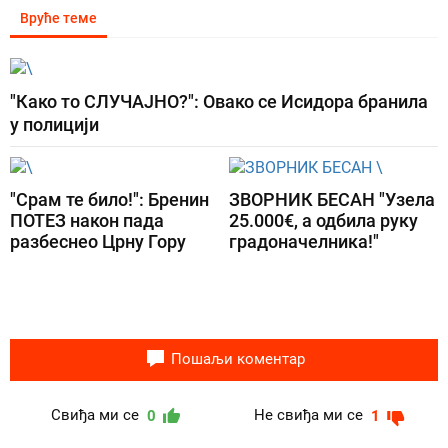
Вруће теме
"Како то СЛУЧАЈНО?": Овако се Исидора бранила
у полицији
"Срам те било!": Бренин
ЗВОРНИК БЕСАН "Узела
ПОТЕЗ након пада
25.000€, а одбила руку
разбеснео Црну Гору
градоначелника!"
Пошаљи коментар
Свиђа ми се
Не свиђа ми се
0
1