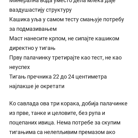
Минерална вода уместо дела млека даје
ваздушастију структуру
Кашика уља у самом тесту смањује потребу
за подмазивањем
Маст нанесите крпом, не сипајте кашиком
директно у тигањ
Прву палачинку третирајте као тест, не као
неуспех
Тигањ пречника 22 до 24 центиметра
најлакше је окретати
Ко савлада ова три корака, добија палачинке
из прве, танке и целовите, без рупа и
поцепаних ивица. Нема потребе за скупим
тигањима са нелепљивим премазом ако