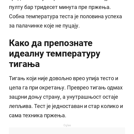
пулту бар тридесет минута пре пржења.
Собна температура теста је половина успеха
за палачинке које не пуцају.
Како да препознате
идеалну температуру
тигања
Тигањ који није довољно врео упија тесто и
цепа га при окретању. Преврео тигањ одмах
зацрни доњу страну, а унутрашњост остаје
лепљива. Тест је једноставан и стар колико и
сама техника пржења.
Oglas