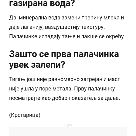
газирана вода?
Да, минерална вода замени трећину млека и
даје лаганију, ваздушастију текстуру.
Палачинке испадају тање и лакше се окрећу.
Зашто се прва палачинка
увек залепи?
Тигањ још није равномерно загрејан и маст
није ушла у поре метала. Прву палачинку
посматрајте као добар показатељ за даље.
(Крстарица)
Oglas