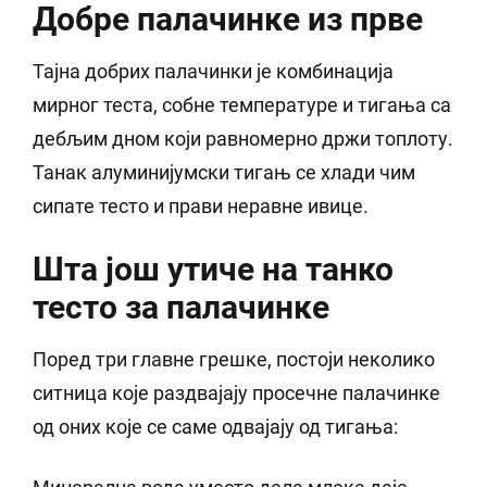
Добре палачинке из прве
Тајна добрих палачинки је комбинација
мирног теста, собне температуре и тигања са
дебљим дном који равномерно држи топлоту.
Танак алуминијумски тигањ се хлади чим
сипате тесто и прави неравне ивице.
Шта још утиче на танко
тесто за палачинке
Поред три главне грешке, постоји неколико
ситница које раздвајају просечне палачинке
од оних које се саме одвајају од тигања: