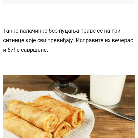
Танке палачинке без пуцања праве се на три
ситнице које сви превиђају. Исправите их вечерас
и биће савршене.