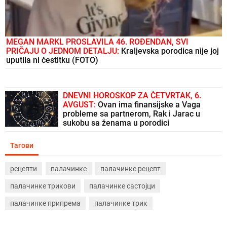
MEGAN MARKL PROSLAVILA 46. ROĐENDAN, SVI
PRIČAJU O JEDNOM DETALJU:
Kraljevska porodica nije joj
uputila ni čestitku (FOTO)
DNEVNI HOROSKOP ZA ČETVRTAK, 6.
AVGUST:
Ovan ima finansijske a Vaga
probleme sa partnerom, Rak i Jarac u
sukobu sa ženama u porodici
Тагови
рецепти
палачинке
палачинке рецепт
палачинке трикови
палачинке састојци
палачинке припрема
палачинке трик