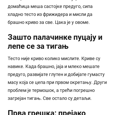
домаћица меша састојке предуго, сипа
хладно тесто из фрижидера и мисли да
брашно криво за све. Цака је у овоме.
Зашто палачинке пуцају и
лепе се за тигањ
Тесто није криво колико мислите. Криве су
навике. Када брашно, јаја и млеко мешате
предуго, развијате глутен и добијате гумасту
масу која се цепа при првом окретању. Други
проблем је термошок, а трећи погрешно
загрејан тигањ. Све остало су детаљи.
Прва грешка: прејако