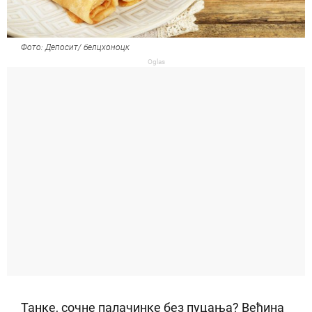
Фото: Депосит/ белцхоноцк
Oglas
Танке, сочне палачинке без пуцања? Већина