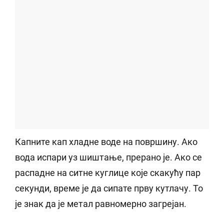
Капните кап хладне воде на површину. Ако
вода испари уз шиштање, прерано је. Ако се
распадне на ситне куглице које скакућу пар
секунди, време је да сипате прву кутлачу. То
је знак да је метал равномерно загрејан.