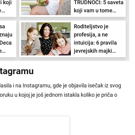
 koji
TRUDNOĆI: 5 saveta
e
koji vam u tome
Sunce u kući posla i
oj
mogu pomoći
zdravlja i Hirona u kući
komunikacija donosi
 sa
Roditeljstvo je
sukobe sa...
znaju
profesija, a ne
 Deca
intuicija: 6 pravila
e
jevrejskih majki
zbog kojih ih deca
ne
vole do kraja života
stagramu
sila i na Instagramu, gde je objavila isečak iz svog
ruku u kojoj je još jednom istakla koliko je priča o