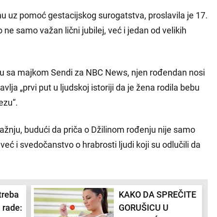
nu uz pomoć gestacijskog surogatstva, proslavila je 17.
 ne samo važan lični jubilej, već i jedan od velikih
vjuu sa majkom Sendi za NBC News, njen rođendan nosi
vlja „prvi put u ljudskoj istoriji da je žena rodila bebu
ezu“.
pažnju, budući da priča o Džilinom rođenju nije samo
 već i svedočanstvo o hrabrosti ljudi koji su odlučili da
treba
KAKO DA SPREČITE
 rade:
GORUŠICU U