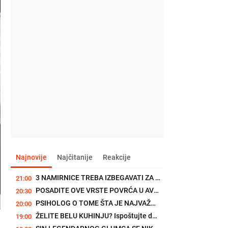
Najnovije
Najčitanije
Reakcije
3 NAMIRNICE TREBA IZBEGAVATI ZA VEČERU: Zbog njih možete da se...
21:00
POSADITE OVE VRSTE POVRĆA U AVGUSTU I IMAĆETE IH CELE JESENI: Sada...
20:30
PSIHOLOG O TOME ŠTA JE NAJVAŽNIJE ZA SREĆAN BRAK: Jedna osobina...
20:00
ŽELITE BELU KUHINJU? Ispoštujte detaljne smernice kako ne bi bila...
19:00