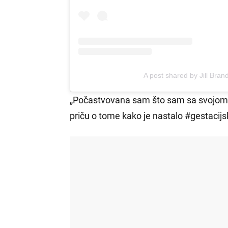
A post shared by Jill Bran
„Počastvovana sam što sam sa svojo
priču o tome kako je nastalo #gestacijs