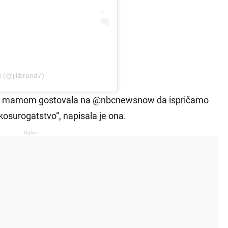
d (@jillbrand7)
m mamom gostovala na @nbcnewsnow da ispričamo
kosurogatstvo“, napisala je ona.
Oglas