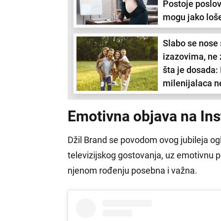
Postoje poslovi
mogu jako loš
uticati na razv
Slabo se nose
bebe
izazovima, ne 
šta je dosada:
milenijalaca n
usvajaju ove
osnovne život
Emotivna objava na In
veštine i to je
problem
Džil Brand se povodom ovog jubileja ogla
televizijskog gostovanja, uz emotivnu po
njenom rođenju posebna i važna.