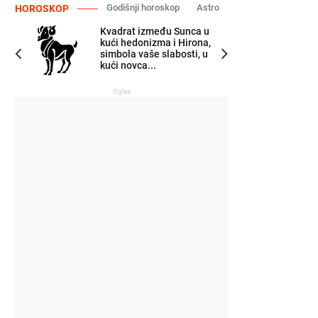
Godišnji horoskop
Astro
HOROSKOP
Kvadrat između Sunca u
kući hedonizma i Hirona,
simbola vaše slabosti, u
kući novca...
Oglas