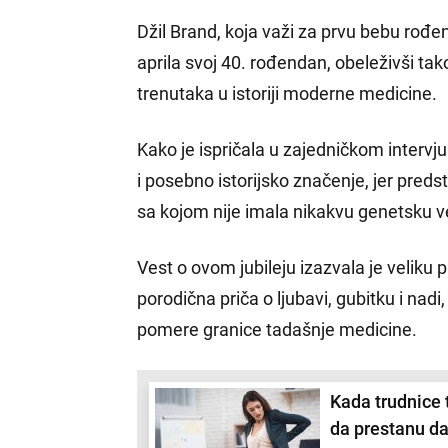
Džil Brand, koja važi za prvu bebu rođe
aprila svoj 40. rođendan, obeleživši tako
trenutaka u istoriji moderne medicine.
Kako je ispričala u zajedničkom inter
i posebno istorijsko značenje, jer predsta
sa kojom nije imala nikakvu genetsku v
Vest o ovom jubileju izazvala je veliku 
porodična priča o ljubavi, gubitku i nadi,
pomere granice tadašnje medicine.
Kada trudnice 
da prestanu da