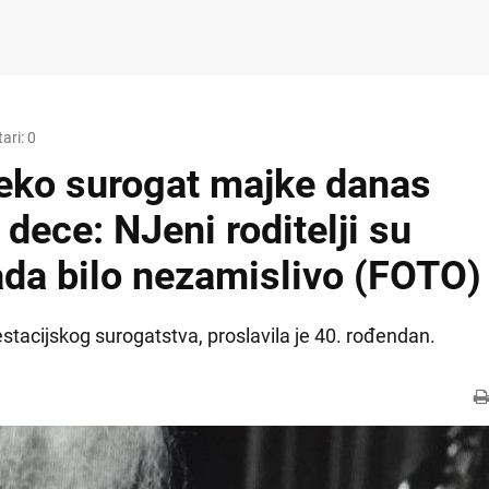
ari: 0
eko surogat majke danas
 dece: NJeni roditelji su
tada bilo nezamislivo (FOTO)
tacijskog surogatstva, proslavila je 40. rođendan.