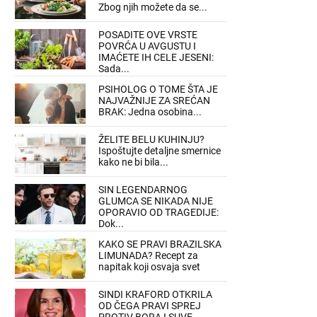
Zbog njih možete da se...
POSADITE OVE VRSTE
POVRĆA U AVGUSTU I
IMAĆETE IH CELE JESENI:
Sada...
PSIHOLOG O TOME ŠTA JE
NAJVAŽNIJE ZA SREĆAN
BRAK: Jedna osobina...
ŽELITE BELU KUHINJU?
Ispoštujte detaljne smernice
kako ne bi bila...
SIN LEGENDARNOG
GLUMCA SE NIKADA NIJE
OPORAVIO OD TRAGEDIJE:
Dok...
KAKO SE PRAVI BRAZILSKA
LIMUNADA? Recept za
napitak koji osvaja svet
SINDI KRAFORD OTKRILA
OD ČEGA PRAVI SPREJ