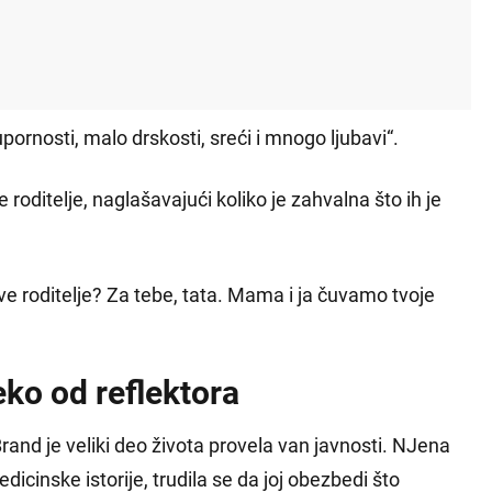
 upornosti, malo drskosti, sreći i mnogo ljubavi“.
roditelje, naglašavajući koliko je zahvalna što ih je
 roditelje? Za tebe, tata. Mama i ja čuvamo tvoje
eko od reflektora
rand je veliki deo života provela van javnosti. NJena
icinske istorije, trudila se da joj obezbedi što