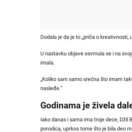
Dodala je da je to „priča o kreativnosti,
U nastavku objave osvrnula se i na svoje 
imala.
„Koliko sam samo srećna što imam takve
nasleđe.“
Godinama je živela dal
Iako danas i sama ima troje dece, Džil B
porodica, uprkos tome što je bila deo med