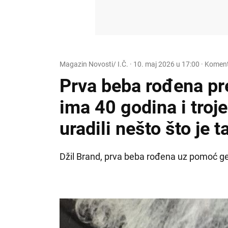
Magazin Novosti/ I.Č.
·
10. maj 2026 u 17:00
· Koment
Prva beba rođena pr
ima 40 godina i troje
uradili nešto što je 
Džil Brand, prva beba rođena uz pomoć ges