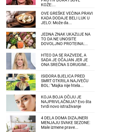
PROTIV BORA I SUVE
KOŽE:...
OVE GREŠKE VEĆINA PRAVI
KADA DODAJE BELI LUK U
JELO: Može da...
JEDNA ZNAK UKAZUJE NA
TO DA NE UNOSITE
DOVOLJNO PROTEINA:...
HTEO DA SE RAZVEDE, A
SADA JE OČAJAN JER JE
ONA SREĆNA S DRUGIM:...
ISIDORA BJELICA PRED
SMRT OTKRILA NAJVEĆU
BOL: "Majka nije htela...
KOJA BOJA OČIJU JE
NAJPRIVLAČNIJA? Evo šta
tvrdi novo istraživanje
4 DELA DOMA DIZAJNERI
MENJAJU SVAKE SEZONE:
Male izmene prave...